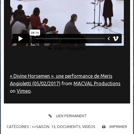
« Divine Horsemen », une performance de Meris
Angioletti (05/02/2017)
from
MACVAL Productions
on
Vimeo
.
LIEN PERMANENT
CATÉGORIES :
=>SAISON. 13
,
DOCUMENTS
,
VIDÉOS
IMPRIMER