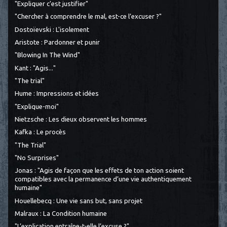
"Expliquer c'est justifier"
"Chercher à comprendre le mal, est-ce l’excuser ?"
Dostoïevski : L'isolement
Aristote : Pardonner et punir
"Blowing In The Wind"
Kant : "Agis..."
"The trial"
Hume : Impressions et idées
"Explique-moi"
Nietzsche : Les dieux observent les hommes
Kafka : Le procès
"The Trial"
"No Surprises"
Jonas : "Agis de façon que les effets de ton action soient
compatibles avec la permanence d’une vie authentiquement
humaine"
Houellebecq : Une vie sans but, sans projet
Malraux : La Condition humaine
"L’explication entraîne-t-elle l’excuse ?"