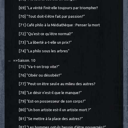
[69] "La vérité finit-elle toujours par triompher?
[70] "Tout doit-il être fait par passion?"
[71] Café philo à la Médiathèque : Penser la mort
[72] "Qu'est-ce qu'être normal?"
[73] "La liberté a-t-elle un prix?"
[74] "La philo sous les arbres"
=>Saison. 10
[75] "Va-t-on trop vite?"
[76] "Obéir ou désobéir?"
[77] "Peut-on être seul·e au milieu des autres?
[78] "Le désir n'est-il que le manque?"
[79] "Est-on possesseur de son corps?"
[80] "Un bon artiste est-il un artiste mort ?"
[81] "Se mettre à la place des autres?"
[82] "Les hommes ont-ils besoin d'être gouvernés?"