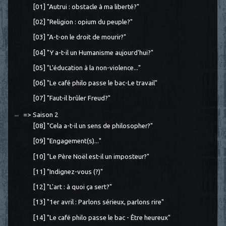
[01] "Autrui : obstacle à ma liberté?"
[02] "Religion : opium du peuple?"
[03] "A-t-on le droit de mourir?"
[04] "Y a-t-il un Humanisme aujourd'hui?"
[05] "L'éducation à la non-violence..."
[06] "Le café philo passe le bac-Le travail"
[07] "Faut-il brûler Freud?"
=> Saison 2
[08] "Cela a-t-il un sens de philosopher?"
[09] "Engagement(s)..."
[10] "Le Père Noël est-il un imposteur?"
[11] "Indignez-vous (?)"
[12] "L'art : à quoi ça sert?"
[13] "1er avril : Parlons sérieux, parlons rire"
[14] "Le café philo passe le bac - Être heureux"