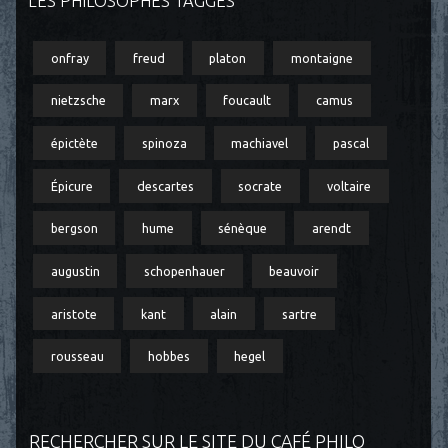
LES PHILOSOPHES TAGGÉS
onfray
freud
platon
montaigne
nietzsche
marx
foucault
camus
épictète
spinoza
machiavel
pascal
Épicure
descartes
socrate
voltaire
bergson
hume
sénèque
arendt
augustin
schopenhauer
beauvoir
aristote
kant
alain
sartre
rousseau
hobbes
hegel
RECHERCHER SUR LE SITE DU CAFÉ PHILO