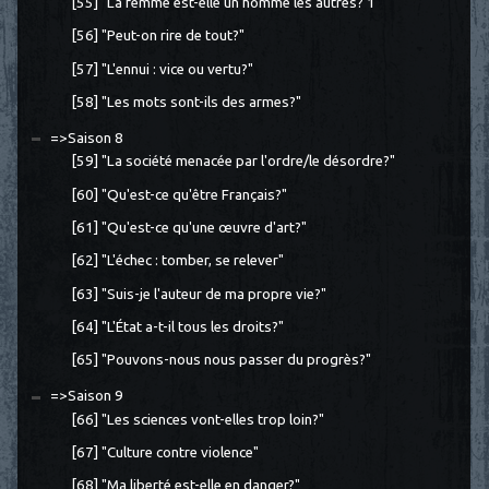
[55] "La femme est-elle un homme les autres? 1"
[56] "Peut-on rire de tout?"
[57] "L'ennui : vice ou vertu?"
[58] "Les mots sont-ils des armes?"
=>Saison 8
[59] "La société menacée par l'ordre/le désordre?"
[60] "Qu'est-ce qu'être Français?"
[61] "Qu'est-ce qu'une œuvre d'art?"
[62] "L'échec : tomber, se relever"
[63] "Suis-je l'auteur de ma propre vie?"
[64] "L'État a-t-il tous les droits?"
[65] "Pouvons-nous nous passer du progrès?"
=>Saison 9
[66] "Les sciences vont-elles trop loin?"
[67] "Culture contre violence"
[68] "Ma liberté est-elle en danger?"