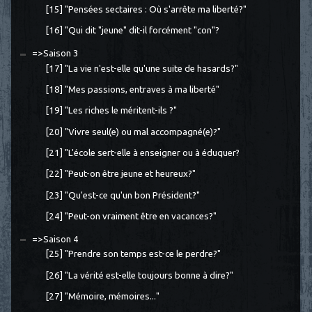
[15] "Pensées sectaires : Où s'arrête ma liberté?"
[16] "Qui dit "jeune" dit-il forcément "con"?
=>Saison 3
[17] "La vie n'est-elle qu'une suite de hasards?"
[18] "Mes passions, entraves à ma liberté"
[19] "Les riches le méritent-ils ?"
[20] "Vivre seul(e) ou mal accompagné(e)?"
[21] "L'école sert-elle à enseigner ou à éduquer?
[22] "Peut-on être jeune et heureux?"
[23] "Qu'est-ce qu'un bon Président?"
[24] "Peut-on vraiment être en vacances?"
=>Saison 4
[25] "Prendre son temps est-ce le perdre?"
[26] "La vérité est-elle toujours bonne à dire?"
[27] "Mémoire, mémoires..."