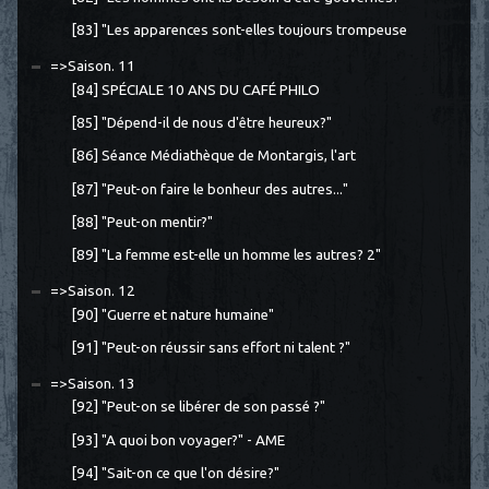
[83] "Les apparences sont-elles toujours trompeuse
=>Saison. 11
[84] SPÉCIALE 10 ANS DU CAFÉ PHILO
[85] "Dépend-il de nous d'être heureux?"
[86] Séance Médiathèque de Montargis, l'art
[87] "Peut-on faire le bonheur des autres..."
[88] "Peut-on mentir?"
[89] "La femme est-elle un homme les autres? 2"
=>Saison. 12
[90] "Guerre et nature humaine"
[91] "Peut-on réussir sans effort ni talent ?"
=>Saison. 13
[92] "Peut-on se libérer de son passé ?"
[93] "A quoi bon voyager?" - AME
[94] "Sait-on ce que l'on désire?"