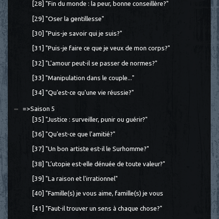
[28] "Fin du monde : la peur, bonne conseillère?"
[29] "Oser la gentillesse"
[30] "Puis-je savoir qui je suis?"
[31] "Puis-je faire ce que je veux de mon corps?"
[32] "L'amour peut-il se passer de normes?"
[33] "Manipulation dans le couple..."
[34] "Qu'est-ce qu'une vie réussie?"
=>Saison 5
[35] "Justice : surveiller, punir ou guérir?"
[36] "Qu'est-ce que l'amitié?"
[37] "Un bon artiste est-il le Surhomme?"
[38] "L’utopie est-elle dénuée de toute valeur?"
[39] "La raison et l'irrationnel"
[40] "Famille(s) je vous aime, famille(s) je vous
[41] "Faut-il trouver un sens à chaque chose?"