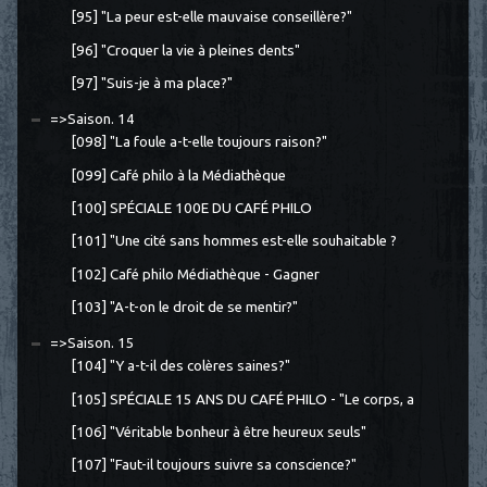
[95] "La peur est-elle mauvaise conseillère?"
[96] "Croquer la vie à pleines dents"
[97] "Suis-je à ma place?"
=>Saison. 14
[098] "La foule a-t-elle toujours raison?"
[099] Café philo à la Médiathèque
[100] SPÉCIALE 100E DU CAFÉ PHILO
[101] "Une cité sans hommes est-elle souhaitable ?
[102] Café philo Médiathèque - Gagner
[103] "A-t-on le droit de se mentir?"
=>Saison. 15
[104] "Y a-t-il des colères saines?"
[105] SPÉCIALE 15 ANS DU CAFÉ PHILO - "Le corps, a
[106] "Véritable bonheur à être heureux seuls"
[107] "Faut-il toujours suivre sa conscience?"