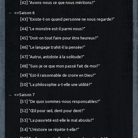
[42] "Avons-nous ce que nous méritons?"
=>Saison 6
[43] "Existe-t-on quand personne ne nous regarde?"
[44] "Le monstre est-il parmi nous?"
[45] "Doit-on tout faire pour être heureux?"
[46] "Le langage trahit-il la pensée?"
[47] "Autrui, antidote à la solitude?"
[48] "Suis-je ce que mon passé fait de moi?"
[49] "Est-il raisonnable de croire en Dieu?"
[50] "La philosophie a-t-elle une utilité?"
=>Saison 7
[51] "De quoi sommes-nous responsables?"
[52] "Œil pour œil, dent pour dent?"
[53] "La pauvreté est-elle le mal absolu?"
[54] "L'Histoire se répète-t-elle?"