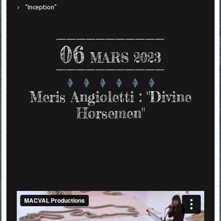
"Inception"
06
MARS 2023
Meris Angioletti : "Divine
Horsemen"