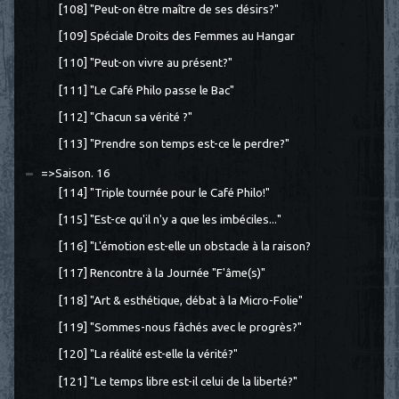
[108] "Peut-on être maître de ses désirs?"
[109] Spéciale Droits des Femmes au Hangar
[110] "Peut-on vivre au présent?"
[111] "Le Café Philo passe le Bac"
[112] "Chacun sa vérité ?"
[113] "Prendre son temps est-ce le perdre?"
=>Saison. 16
[114] "Triple tournée pour le Café Philo!"
[115] "Est-ce qu'il n'y a que les imbéciles..."
[116] "L'émotion est-elle un obstacle à la raison?
[117] Rencontre à la Journée "F'âme(s)"
[118] "Art & esthétique, débat à la Micro-Folie"
[119] "Sommes-nous fâchés avec le progrès?"
[120] "La réalité est-elle la vérité?"
[121] "Le temps libre est-il celui de la liberté?"