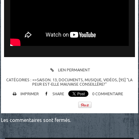
LIEN PERMANENT
CATÉGORIES :
=>SAISON. 13
,
DOCUMENTS
,
MUSIQUE
,
VIDÉOS
,
[95] "LA
PEUR EST-ELLE MAUVAISE CONSEILLÈRE?"
IMPRIMER
SHARE
0
COMMENTAIRE
Les commentaires sont fermés.