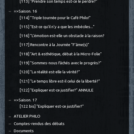
[113] "Prendre son temps est-ce le perdre?"
=>Saison. 16
[114] "Triple tournée pour le Café Philo!"
[115] "Est-ce qu'il n'y a que les imbéciles..."
[116] "L'émotion est-elle un obstacle à la raison?
[117] Rencontre à la Journée "F'âme(s)"
[118] "Art & esthétique, débat à la Micro-Folie"
[119] "Sommes-nous fâchés avec le progrès?"
[120] "La réalité est-elle la vérité?"
[121] "Le temps libre est-il celui de la liberté?"
[122] "Expliquer est-ce justifier?" ANNULE
=>Saison. 17
[122 bis] "Expliquer est-ce justifier?"
ATELIER PHILO
Comptes-rendus des débats
Documents