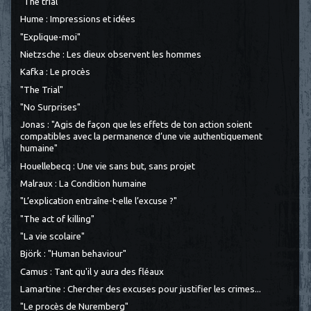
"The trial"
Hume : Impressions et idées
"Explique-moi"
Nietzsche : Les dieux observent les hommes
Kafka : Le procès
"The Trial"
"No Surprises"
Jonas : "Agis de façon que les effets de ton action soient
compatibles avec la permanence d’une vie authentiquement
humaine"
Houellebecq : Une vie sans but, sans projet
Malraux : La Condition humaine
"L’explication entraîne-t-elle l’excuse ?"
"The act of killing"
"La vie scolaire"
Björk : "Human behaviour"
Camus : Tant qu'il y aura des fléaux
Lamartine : Chercher des excuses pour justifier les crimes...
"Le procès de Nuremberg"