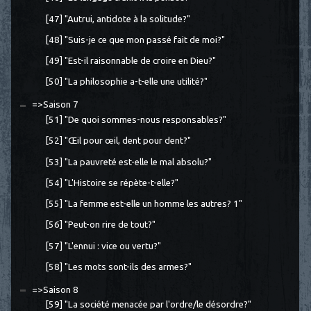
[47] "Autrui, antidote à la solitude?"
[48] "Suis-je ce que mon passé fait de moi?"
[49] "Est-il raisonnable de croire en Dieu?"
[50] "La philosophie a-t-elle une utilité?"
=>Saison 7
[51] "De quoi sommes-nous responsables?"
[52] "Œil pour œil, dent pour dent?"
[53] "La pauvreté est-elle le mal absolu?"
[54] "L'Histoire se répète-t-elle?"
[55] "La femme est-elle un homme les autres? 1"
[56] "Peut-on rire de tout?"
[57] "L'ennui : vice ou vertu?"
[58] "Les mots sont-ils des armes?"
=>Saison 8
[59] "La société menacée par l'ordre/le désordre?"