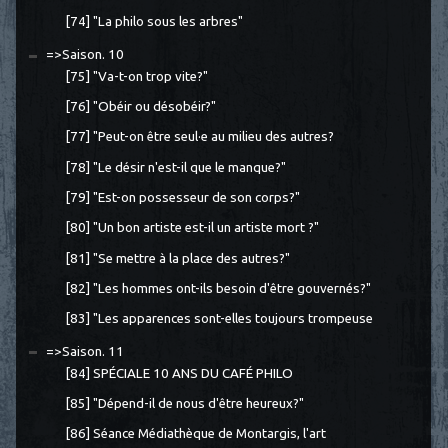
[74] "La philo sous les arbres"
=>Saison. 10
[75] "Va-t-on trop vite?"
[76] "Obéir ou désobéir?"
[77] "Peut-on être seul·e au milieu des autres?
[78] "Le désir n'est-il que le manque?"
[79] "Est-on possesseur de son corps?"
[80] "Un bon artiste est-il un artiste mort ?"
[81] "Se mettre à la place des autres?"
[82] "Les hommes ont-ils besoin d'être gouvernés?"
[83] "Les apparences sont-elles toujours trompeuse
=>Saison. 11
[84] SPÉCIALE 10 ANS DU CAFÉ PHILO
[85] "Dépend-il de nous d'être heureux?"
[86] Séance Médiathèque de Montargis, l'art