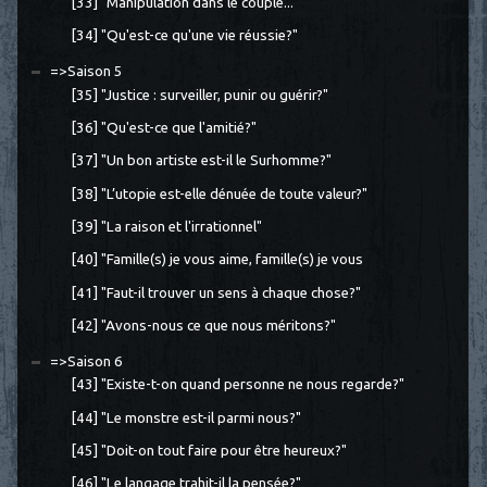
[33] "Manipulation dans le couple..."
[34] "Qu'est-ce qu'une vie réussie?"
=>Saison 5
[35] "Justice : surveiller, punir ou guérir?"
[36] "Qu'est-ce que l'amitié?"
[37] "Un bon artiste est-il le Surhomme?"
[38] "L’utopie est-elle dénuée de toute valeur?"
[39] "La raison et l'irrationnel"
[40] "Famille(s) je vous aime, famille(s) je vous
[41] "Faut-il trouver un sens à chaque chose?"
[42] "Avons-nous ce que nous méritons?"
=>Saison 6
[43] "Existe-t-on quand personne ne nous regarde?"
[44] "Le monstre est-il parmi nous?"
[45] "Doit-on tout faire pour être heureux?"
[46] "Le langage trahit-il la pensée?"