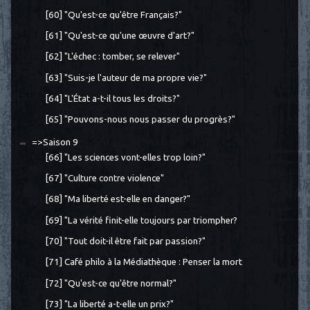
[60] "Qu'est-ce qu'être Français?"
[61] "Qu'est-ce qu'une œuvre d'art?"
[62] "L'échec : tomber, se relever"
[63] "Suis-je l'auteur de ma propre vie?"
[64] "L'État a-t-il tous les droits?"
[65] "Pouvons-nous nous passer du progrès?"
=>Saison 9
[66] "Les sciences vont-elles trop loin?"
[67] "Culture contre violence"
[68] "Ma liberté est-elle en danger?"
[69] "La vérité finit-elle toujours par triompher?
[70] "Tout doit-il être fait par passion?"
[71] Café philo à la Médiathèque : Penser la mort
[72] "Qu'est-ce qu'être normal?"
[73] "La liberté a-t-elle un prix?"