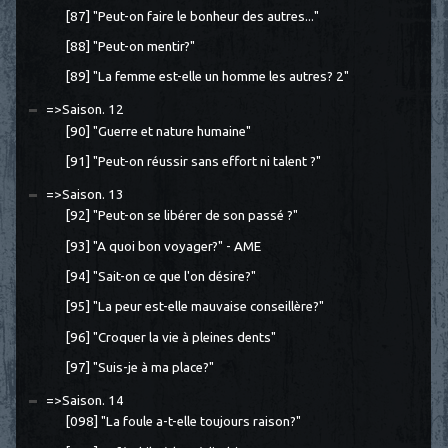
[87] "Peut-on faire le bonheur des autres..."
[88] "Peut-on mentir?"
[89] "La femme est-elle un homme les autres? 2"
=>Saison. 12
[90] "Guerre et nature humaine"
[91] "Peut-on réussir sans effort ni talent ?"
=>Saison. 13
[92] "Peut-on se libérer de son passé ?"
[93] "A quoi bon voyager?" - AME
[94] "Sait-on ce que l'on désire?"
[95] "La peur est-elle mauvaise conseillère?"
[96] "Croquer la vie à pleines dents"
[97] "Suis-je à ma place?"
=>Saison. 14
[098] "La foule a-t-elle toujours raison?"