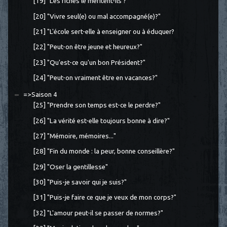
[19] "Les riches le méritent-ils ?"
[20] "Vivre seul(e) ou mal accompagné(e)?"
[21] "L'école sert-elle à enseigner ou à éduquer?
[22] "Peut-on être jeune et heureux?"
[23] "Qu'est-ce qu'un bon Président?"
[24] "Peut-on vraiment être en vacances?"
=>Saison 4
[25] "Prendre son temps est-ce le perdre?"
[26] "La vérité est-elle toujours bonne à dire?"
[27] "Mémoire, mémoires..."
[28] "Fin du monde : la peur, bonne conseillère?"
[29] "Oser la gentillesse"
[30] "Puis-je savoir qui je suis?"
[31] "Puis-je faire ce que je veux de mon corps?"
[32] "L'amour peut-il se passer de normes?"