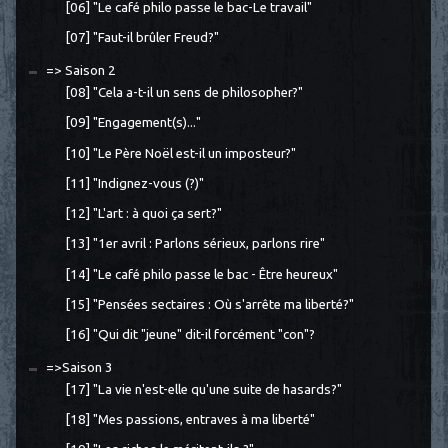
[06] "Le café philo passe le bac-Le travail"
[07] "Faut-il brûler Freud?"
=> Saison 2
[08] "Cela a-t-il un sens de philosopher?"
[09] "Engagement(s)..."
[10] "Le Père Noël est-il un imposteur?"
[11] "Indignez-vous (?)"
[12] "L'art : à quoi ça sert?"
[13] "1er avril : Parlons sérieux, parlons rire"
[14] "Le café philo passe le bac - Être heureux"
[15] "Pensées sectaires : Où s'arrête ma liberté?"
[16] "Qui dit "jeune" dit-il forcément "con"?
=>Saison 3
[17] "La vie n'est-elle qu'une suite de hasards?"
[18] "Mes passions, entraves à ma liberté"