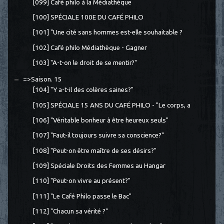
[099] Café philo à la Médiathèque
[100] SPÉCIALE 100E DU CAFÉ PHILO
[101] "Une cité sans hommes est-elle souhaitable ?
[102] Café philo Médiathèque - Gagner
[103] "A-t-on le droit de se mentir?"
=>Saison. 15
[104] "Y a-t-il des colères saines?"
[105] SPÉCIALE 15 ANS DU CAFÉ PHILO - "Le corps, a
[106] "Véritable bonheur à être heureux seuls"
[107] "Faut-il toujours suivre sa conscience?"
[108] "Peut-on être maître de ses désirs?"
[109] Spéciale Droits des Femmes au Hangar
[110] "Peut-on vivre au présent?"
[111] "Le Café Philo passe le Bac"
[112] "Chacun sa vérité ?"