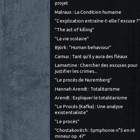
projet
Malraux : La Condition humaine
"L’explication entraîne-t-elle l’excuse ?
"The act of killing"
"La vie scolaire"
Björk : "Human behaviour"
Camus : Tant qu'il y aura des fléaux
Lamartine : Chercher des excuses pour
justifier les crimes...
"Le procès de Nuremberg"
Hannah Arendt : Totalitarisme
Arendt : Expliquer le totalitarisme
"Le Procès (Kafka) : Une analyse
existentialiste"
"Le procès"
"Chostakovitch : Symphonie n°5 en ré
mineur op. 47"