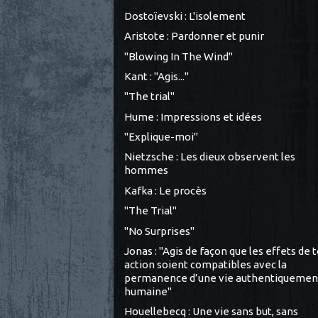
Dostoïevski : L'isolement
Aristote : Pardonner et punir
"Blowing In The Wind"
Kant : "Agis..."
"The trial"
Hume : Impressions et idées
"Explique-moi"
Nietzsche : Les dieux observent les
hommes
Kafka : Le procès
"The Trial"
"No Surprises"
Jonas : "Agis de façon que les effets de 
action soient compatibles avec la
permanence d’une vie authentiquemen
humaine"
Houellebecq : Une vie sans but, sans