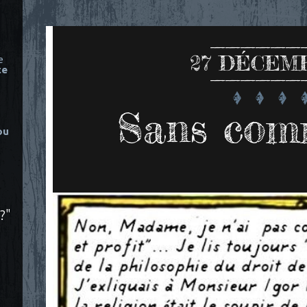
27
DÉCEMB
e
ce
Sans com
ou
?"