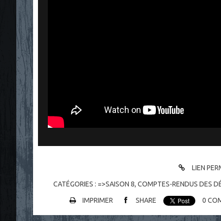
LIEN PE
CATÉGORIES :
=>SAISON 8
,
COMPTES-RENDUS DES D
IMPRIMER
SHARE
0
COM