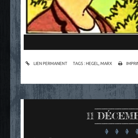
"
LIEN PERMANENT
TAGS :
HEGEL
,
MARX
IMPRI
11
DÉCEMB