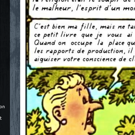
ton
t