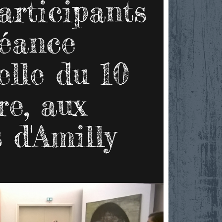
articipants
séance
elle du 10
e, aux
 d'Amilly