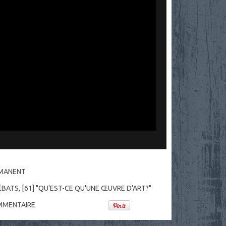
RMANENT
ÉBATS
,
[61] "QU'EST-CE QU'UNE ŒUVRE D'ART?"
MENTAIRE