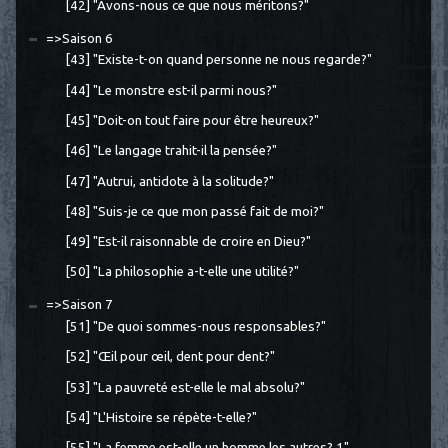
[42] "Avons-nous ce que nous méritons?"
=>Saison 6
[43] "Existe-t-on quand personne ne nous regarde?"
[44] "Le monstre est-il parmi nous?"
[45] "Doit-on tout faire pour être heureux?"
[46] "Le langage trahit-il la pensée?"
[47] "Autrui, antidote à la solitude?"
[48] "Suis-je ce que mon passé fait de moi?"
[49] "Est-il raisonnable de croire en Dieu?"
[50] "La philosophie a-t-elle une utilité?"
=>Saison 7
[51] "De quoi sommes-nous responsables?"
[52] "Œil pour œil, dent pour dent?"
[53] "La pauvreté est-elle le mal absolu?"
[54] "L'Histoire se répète-t-elle?"
[55] "La femme est-elle un homme les autres? 1"