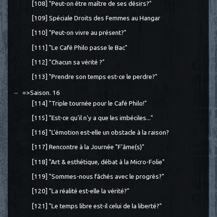
[108] "Peut-on être maître de ses désirs?"
[109] Spéciale Droits des Femmes au Hangar
[110] "Peut-on vivre au présent?"
[111] "Le Café Philo passe le Bac"
[112] "Chacun sa vérité ?"
[113] "Prendre son temps est-ce le perdre?"
=>Saison. 16
[114] "Triple tournée pour le Café Philo!"
[115] "Est-ce qu'il n'y a que les imbéciles..."
[116] "L'émotion est-elle un obstacle à la raison?
[117] Rencontre à la Journée "F'âme(s)"
[118] "Art & esthétique, débat à la Micro-Folie"
[119] "Sommes-nous fâchés avec le progrès?"
[120] "La réalité est-elle la vérité?"
[121] "Le temps libre est-il celui de la liberté?"