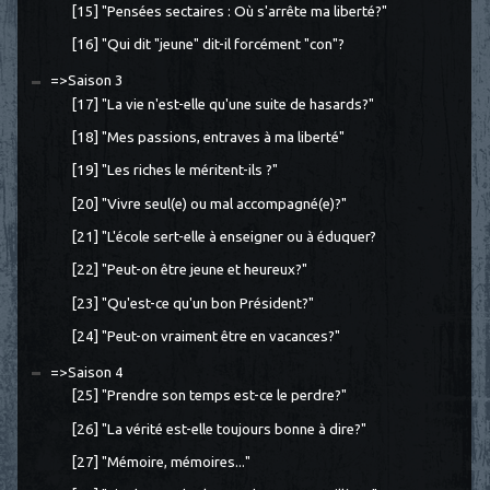
[15] "Pensées sectaires : Où s'arrête ma liberté?"
[16] "Qui dit "jeune" dit-il forcément "con"?
=>Saison 3
[17] "La vie n'est-elle qu'une suite de hasards?"
[18] "Mes passions, entraves à ma liberté"
[19] "Les riches le méritent-ils ?"
[20] "Vivre seul(e) ou mal accompagné(e)?"
[21] "L'école sert-elle à enseigner ou à éduquer?
[22] "Peut-on être jeune et heureux?"
[23] "Qu'est-ce qu'un bon Président?"
[24] "Peut-on vraiment être en vacances?"
=>Saison 4
[25] "Prendre son temps est-ce le perdre?"
[26] "La vérité est-elle toujours bonne à dire?"
[27] "Mémoire, mémoires..."