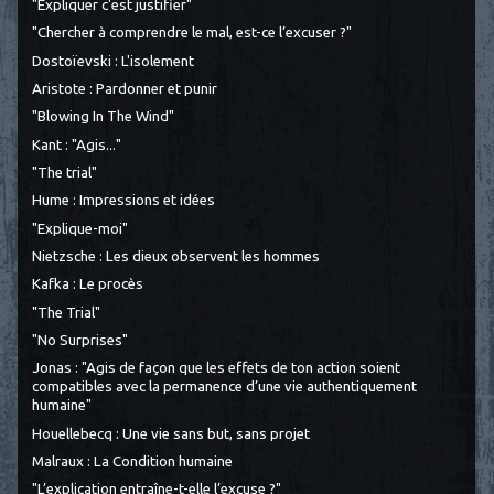
"Expliquer c'est justifier"
"Chercher à comprendre le mal, est-ce l’excuser ?"
Dostoïevski : L'isolement
Aristote : Pardonner et punir
"Blowing In The Wind"
Kant : "Agis..."
"The trial"
Hume : Impressions et idées
"Explique-moi"
Nietzsche : Les dieux observent les hommes
Kafka : Le procès
"The Trial"
"No Surprises"
Jonas : "Agis de façon que les effets de ton action soient
compatibles avec la permanence d’une vie authentiquement
humaine"
Houellebecq : Une vie sans but, sans projet
Malraux : La Condition humaine
"L’explication entraîne-t-elle l’excuse ?"