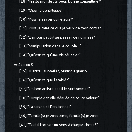
[28] "Fin du monde : la peur, bonne conseillère?"
[29] "Oser la gentillesse"
[30] "Puis-je savoir qui je suis?"
[31] "Puis-je faire ce que je veux de mon corps?"
[32] "L'amour peut-il se passer de normes?"
[33] "Manipulation dans le couple..."
[34] "Qu'est-ce qu'une vie réussie?"
=>Saison 5
[35] "Justice : surveiller, punir ou guérir?"
[36] "Qu'est-ce que l'amitié?"
[37] "Un bon artiste est-il le Surhomme?"
[38] "L’utopie est-elle dénuée de toute valeur?"
[39] "La raison et l'irrationnel"
[40] "Famille(s) je vous aime, famille(s) je vous
[41] "Faut-il trouver un sens à chaque chose?"