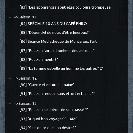
[83] "Les apparences sont-elles toujours trompeuse
=>Saison. 11
[84] SPÉCIALE 10 ANS DU CAFÉ PHILO
[85] "Dépend-il de nous d'être heureux?"
[86] Séance Médiathèque de Montargis, l'art
[87] "Peut-on faire le bonheur des autres..."
[88] "Peut-on mentir?"
[89] "La femme est-elle un homme les autres? 2"
=>Saison. 12
[90] "Guerre et nature humaine"
[91] "Peut-on réussir sans effort ni talent ?"
=>Saison. 13
[92] "Peut-on se libérer de son passé ?"
[93] "A quoi bon voyager?" - AME
[94] "Sait-on ce que l'on désire?"