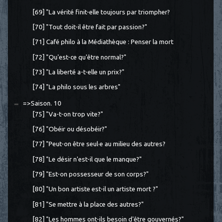
[69] "La vérité finit-elle toujours par triompher?
[70] "Tout doit-il être fait par passion?"
[71] Café philo à la Médiathèque : Penser la mort
[72] "Qu'est-ce qu'être normal?"
[73] "La liberté a-t-elle un prix?"
[74] "La philo sous les arbres"
=>Saison. 10
[75] "Va-t-on trop vite?"
[76] "Obéir ou désobéir?"
[77] "Peut-on être seul·e au milieu des autres?
[78] "Le désir n'est-il que le manque?"
[79] "Est-on possesseur de son corps?"
[80] "Un bon artiste est-il un artiste mort ?"
[81] "Se mettre à la place des autres?"
[82] "Les hommes ont-ils besoin d'être gouvernés?"