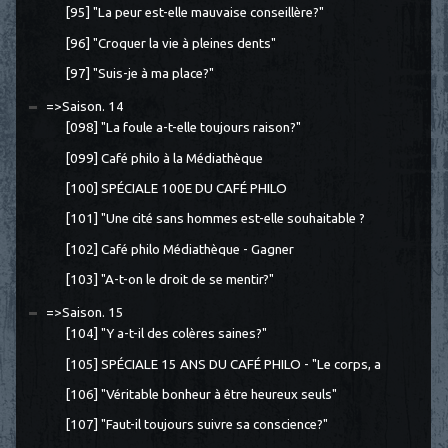
[95] "La peur est-elle mauvaise conseillère?"
[96] "Croquer la vie à pleines dents"
[97] "Suis-je à ma place?"
=>Saison. 14
[098] "La foule a-t-elle toujours raison?"
[099] Café philo à la Médiathèque
[100] SPÉCIALE 100E DU CAFÉ PHILO
[101] "Une cité sans hommes est-elle souhaitable ?
[102] Café philo Médiathèque - Gagner
[103] "A-t-on le droit de se mentir?"
=>Saison. 15
[104] "Y a-t-il des colères saines?"
[105] SPÉCIALE 15 ANS DU CAFÉ PHILO - "Le corps, a
[106] "Véritable bonheur à être heureux seuls"
[107] "Faut-il toujours suivre sa conscience?"