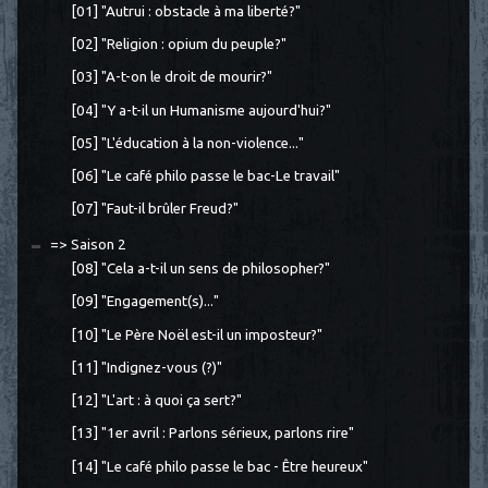
[01] "Autrui : obstacle à ma liberté?"
[02] "Religion : opium du peuple?"
[03] "A-t-on le droit de mourir?"
[04] "Y a-t-il un Humanisme aujourd'hui?"
[05] "L'éducation à la non-violence..."
[06] "Le café philo passe le bac-Le travail"
[07] "Faut-il brûler Freud?"
=> Saison 2
[08] "Cela a-t-il un sens de philosopher?"
[09] "Engagement(s)..."
[10] "Le Père Noël est-il un imposteur?"
[11] "Indignez-vous (?)"
[12] "L'art : à quoi ça sert?"
[13] "1er avril : Parlons sérieux, parlons rire"
[14] "Le café philo passe le bac - Être heureux"