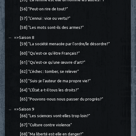
[56] "Peut-on rire de tout?"
[57] "L'ennui : vice ou vertu?"
[58] "Les mots sont-ils des armes?"
=>Saison 8
[59] "La société menacée par l'ordre/le désordre?"
[60] "Qu'est-ce qu'être Français?"
[61] "Qu'est-ce qu'une œuvre d'art?"
[62] "L'échec : tomber, se relever"
[63] "Suis-je l'auteur de ma propre vie?"
[64] "L'État a-t-il tous les droits?"
[65] "Pouvons-nous nous passer du progrès?"
=>Saison 9
[66] "Les sciences vont-elles trop loin?"
[67] "Culture contre violence"
[68] "Ma liberté est-elle en danger?"