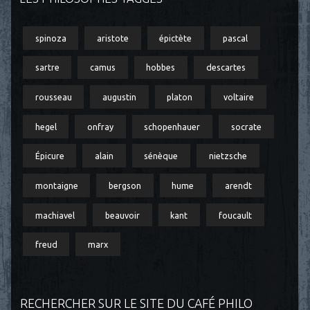
spinoza
aristote
épictète
pascal
sartre
camus
hobbes
descartes
rousseau
augustin
platon
voltaire
hegel
onfray
schopenhauer
socrate
Épicure
alain
sénèque
nietzsche
montaigne
bergson
hume
arendt
machiavel
beauvoir
kant
foucault
freud
marx
RECHERCHER SUR LE SITE DU CAFÉ PHILO