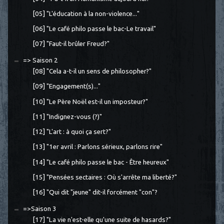
[05] "L'éducation à la non-violence..."
[06] "Le café philo passe le bac-Le travail"
[07] "Faut-il brûler Freud?"
=> Saison 2
[08] "Cela a-t-il un sens de philosopher?"
[09] "Engagement(s)..."
[10] "Le Père Noël est-il un imposteur?"
[11] "Indignez-vous (?)"
[12] "L'art : à quoi ça sert?"
[13] "1er avril : Parlons sérieux, parlons rire"
[14] "Le café philo passe le bac - Être heureux"
[15] "Pensées sectaires : Où s'arrête ma liberté?"
[16] "Qui dit "jeune" dit-il forcément "con"?
=>Saison 3
[17] "La vie n'est-elle qu'une suite de hasards?"