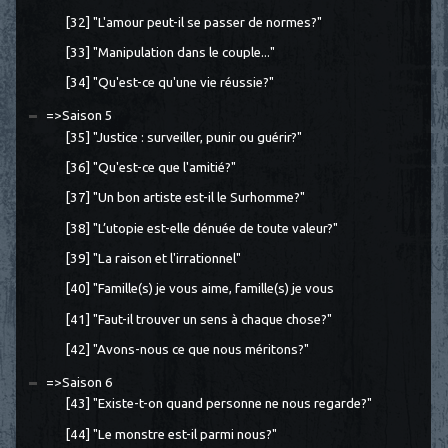
[32] "L'amour peut-il se passer de normes?"
[33] "Manipulation dans le couple..."
[34] "Qu'est-ce qu'une vie réussie?"
=>Saison 5
[35] "Justice : surveiller, punir ou guérir?"
[36] "Qu'est-ce que l'amitié?"
[37] "Un bon artiste est-il le Surhomme?"
[38] "L’utopie est-elle dénuée de toute valeur?"
[39] "La raison et l'irrationnel"
[40] "Famille(s) je vous aime, famille(s) je vous
[41] "Faut-il trouver un sens à chaque chose?"
[42] "Avons-nous ce que nous méritons?"
=>Saison 6
[43] "Existe-t-on quand personne ne nous regarde?"
[44] "Le monstre est-il parmi nous?"