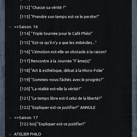
[112] "Chacun sa vérité ?"
[113] "Prendre son temps est-ce le perdre?"
=>Saison. 16
[114] "Triple tournée pour le Café Philo!"
[115] "Est-ce qu'il n'y a que les imbéciles..."
[116] "L'émotion est-elle un obstacle à la raison?
[117] Rencontre à la Journée "F'âme(s)"
[118] "Art & esthétique, débat à la Micro-Folie"
[119] "Sommes-nous fâchés avec le progrès?"
[120] "La réalité est-elle la vérité?"
[121] "Le temps libre est-il celui de la liberté?"
[122] "Expliquer est-ce justifier?" ANNULE
=>Saison. 17
[122 bis] "Expliquer est-ce justifier?"
ATELIER PHILO