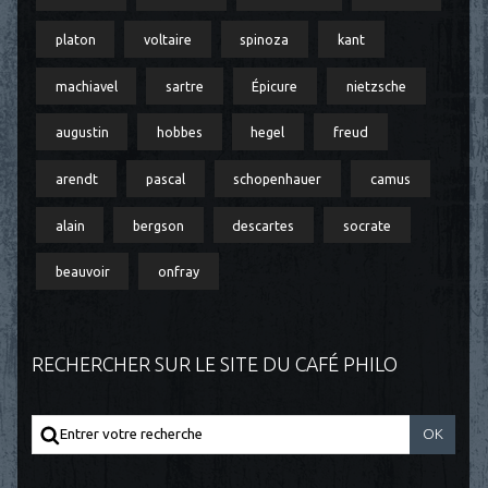
platon
voltaire
spinoza
kant
machiavel
sartre
Épicure
nietzsche
augustin
hobbes
hegel
freud
arendt
pascal
schopenhauer
camus
alain
bergson
descartes
socrate
beauvoir
onfray
RECHERCHER SUR LE SITE DU CAFÉ PHILO