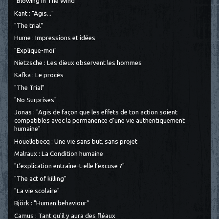
"Blowing In The Wind"
Kant : "Agis..."
"The trial"
Hume : Impressions et idées
"Explique-moi"
Nietzsche : Les dieux observent les hommes
Kafka : Le procès
"The Trial"
"No Surprises"
Jonas : "Agis de façon que les effets de ton action soient
compatibles avec la permanence d’une vie authentiquement
humaine"
Houellebecq : Une vie sans but, sans projet
Malraux : La Condition humaine
"L’explication entraîne-t-elle l’excuse ?"
"The act of killing"
"La vie scolaire"
Björk : "Human behaviour"
Camus : Tant qu'il y aura des fléaux