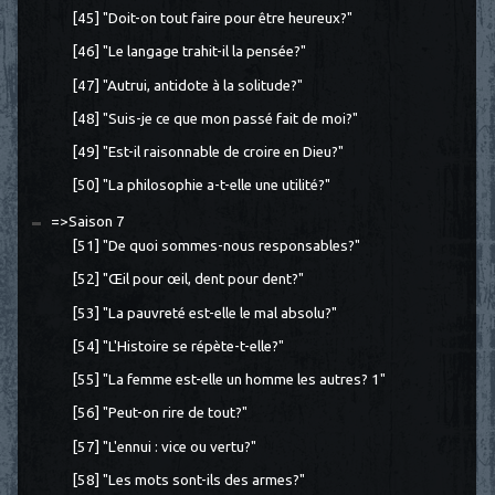
[45] "Doit-on tout faire pour être heureux?"
[46] "Le langage trahit-il la pensée?"
[47] "Autrui, antidote à la solitude?"
[48] "Suis-je ce que mon passé fait de moi?"
[49] "Est-il raisonnable de croire en Dieu?"
[50] "La philosophie a-t-elle une utilité?"
=>Saison 7
[51] "De quoi sommes-nous responsables?"
[52] "Œil pour œil, dent pour dent?"
[53] "La pauvreté est-elle le mal absolu?"
[54] "L'Histoire se répète-t-elle?"
[55] "La femme est-elle un homme les autres? 1"
[56] "Peut-on rire de tout?"
[57] "L'ennui : vice ou vertu?"
[58] "Les mots sont-ils des armes?"