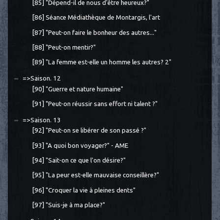
[85] "Dépend-il de nous d'être heureux?"
[86] Séance Médiathèque de Montargis, l'art
[87] "Peut-on faire le bonheur des autres..."
[88] "Peut-on mentir?"
[89] "La femme est-elle un homme les autres? 2"
=>Saison. 12
[90] "Guerre et nature humaine"
[91] "Peut-on réussir sans effort ni talent ?"
=>Saison. 13
[92] "Peut-on se libérer de son passé ?"
[93] "A quoi bon voyager?" - AME
[94] "Sait-on ce que l'on désire?"
[95] "La peur est-elle mauvaise conseillère?"
[96] "Croquer la vie à pleines dents"
[97] "Suis-je à ma place?"