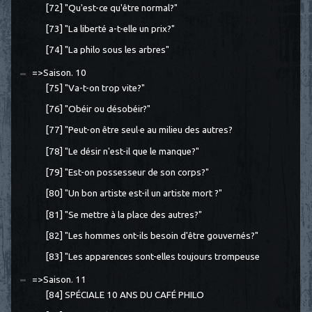
[72] "Qu'est-ce qu'être normal?"
[73] "La liberté a-t-elle un prix?"
[74] "La philo sous les arbres"
=>Saison. 10
[75] "Va-t-on trop vite?"
[76] "Obéir ou désobéir?"
[77] "Peut-on être seul·e au milieu des autres?
[78] "Le désir n'est-il que le manque?"
[79] "Est-on possesseur de son corps?"
[80] "Un bon artiste est-il un artiste mort ?"
[81] "Se mettre à la place des autres?"
[82] "Les hommes ont-ils besoin d'être gouvernés?"
[83] "Les apparences sont-elles toujours trompeuse
=>Saison. 11
[84] SPÉCIALE 10 ANS DU CAFÉ PHILO