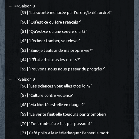
=>Saison 8
[59] "La société menacée par l'ordre/le désordre?"
[60] "Qu'est-ce qu'être Français?"
[61] "Qu'est-ce qu'une œuvre d'art?"
[62] "L'échec : tomber, se relever"
[63] "Suis-je l'auteur de ma propre vie?"
[64] "L'État a-t-il tous les droits?"
[65] "Pouvons-nous nous passer du progrès?"
=>Saison 9
[66] "Les sciences vont-elles trop loin?"
[67] "Culture contre violence"
[68] "Ma liberté est-elle en danger?"
[69] "La vérité finit-elle toujours par triompher?
[70] "Tout doit-il être fait par passion?"
[71] Café philo à la Médiathèque : Penser la mort