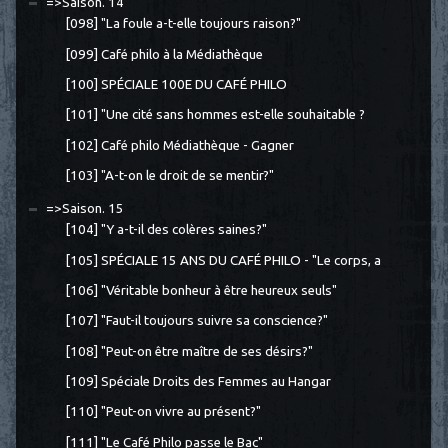
=>Saison. 14
[098] "La foule a-t-elle toujours raison?"
[099] Café philo à la Médiathèque
[100] SPÉCIALE 100E DU CAFÉ PHILO
[101] "Une cité sans hommes est-elle souhaitable ?
[102] Café philo Médiathèque - Gagner
[103] "A-t-on le droit de se mentir?"
=>Saison. 15
[104] "Y a-t-il des colères saines?"
[105] SPÉCIALE 15 ANS DU CAFÉ PHILO - "Le corps, a
[106] "Véritable bonheur à être heureux seuls"
[107] "Faut-il toujours suivre sa conscience?"
[108] "Peut-on être maître de ses désirs?"
[109] Spéciale Droits des Femmes au Hangar
[110] "Peut-on vivre au présent?"
[111] "Le Café Philo passe le Bac"