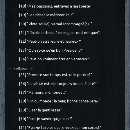
[18] "Mes passions, entraves à ma liberté"
[19] "Les riches le méritent-ils ?"
[20] "Vivre seul(e) ou mal accompagné(e)?"
[21] "L'école sert-elle à enseigner ou à éduquer?
[22] "Peut-on être jeune et heureux?"
[23] "Qu'est-ce qu'un bon Président?"
[24] "Peut-on vraiment être en vacances?"
=>Saison 4
[25] "Prendre son temps est-ce le perdre?"
[26] "La vérité est-elle toujours bonne à dire?"
[27] "Mémoire, mémoires..."
[28] "Fin du monde : la peur, bonne conseillère?"
[29] "Oser la gentillesse"
[30] "Puis-je savoir qui je suis?"
[31] "Puis-je faire ce que je veux de mon corps?"