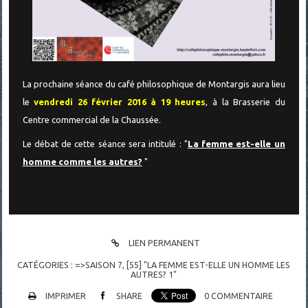
La prochaine séance du café philosophique de Montargis aura lieu
le
vendredi 26 février 2016 à 19 heures
, à la Brasserie du
Centre commercial de la Chaussée.
Le débat de cette séance sera intitulé : "
La femme est-elle un
homme comme les autres?
"
LIEN PERMANENT
CATÉGORIES :
=>SAISON 7
,
[55] "LA FEMME EST-ELLE UN HOMME LES
AUTRES? 1"
IMPRIMER
SHARE
0
COMMENTAIRE