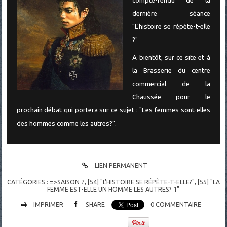
compte-rendu de la
dernière séance
"L'histoire se répète-t-elle
?"
A bientôt, sur ce site et à
la Brasserie du centre
commercial de la
Chaussée pour le
prochain débat qui portera sur ce sujet : "Les femmes sont-elles
des hommes comme les autres?".
LIEN PERMANENT
CATÉGORIES :
=>SAISON 7
,
[54] "L'HISTOIRE SE RÉPÈTE-T-ELLE?"
,
[55] "LA
FEMME EST-ELLE UN HOMME LES AUTRES? 1"
IMPRIMER
SHARE
0
COMMENTAIRE