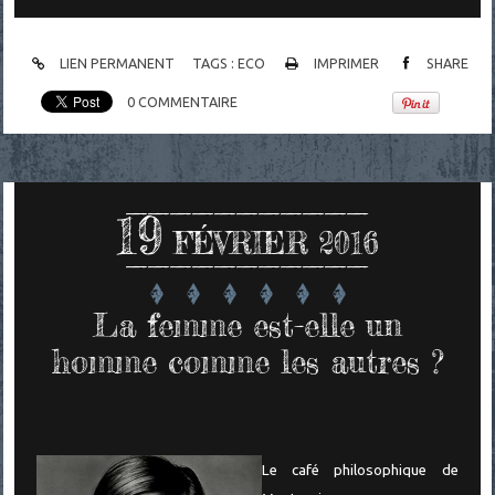
LIEN PERMANENT
TAGS :
ECO
IMPRIMER
SHARE
0
COMMENTAIRE
19
FÉVRIER 2016
La femme est-elle un
homme comme les autres ?
Le café philosophique de