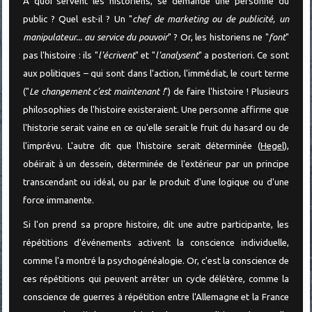
À quoi servent les historiens, se demande une personne du
public ? Quel est-il ? Un "
chef de marketing ou de publicité, un
manipulateur... au service du pouvoir
" ? Or, les historiens ne "
font
"
pas l'histoire : ils "
l'écrivent
" et "
l'analysent
" a posteriori. Ce sont
aux politiques – qui sont dans l'action, l'immédiat, le court terme
("
Le changement c'est maintenant !
") de faire l'histoire ! Plusieurs
philosophies de l'histoire existeraient. Une personne affirme que
l'historie serait vaine en ce qu'elle serait le fruit du hasard ou de
l'imprévu. L'autre dit que l'histoire serait déterminée (
Hegel
),
obéirait à un dessein, déterminée de l'extérieur par un principe
transcendant ou idéal, ou par le produit d'une logique ou d'une
force immanente.
Si l'on prend sa propre histoire, dit une autre participante, les
répétitions d'événements activent la conscience individuelle,
comme l'a montré la psychogénéalogie. Or, c'est la conscience de
ces répétitions qui peuvent arrêter un cycle délétère, comme la
conscience de guerres à répétition entre l'Allemagne et la France