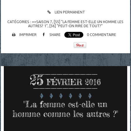
LIEN PERMANENT
CATÉGORIES :
=>SAISON 7
,
[55] "LA FEMME EST-ELLE UN HOMME LES
AUTRES? 1"
,
[56] "PEUT-ON RIRE DE TOUT?"
IMPRIMER
SHARE
0
COMMENTAIRE
25
FÉVRIER 2016
"La femme est-elle un
homme comme les autres ?"