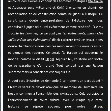
au cours des siècles a conduit des hommes politiques (
De Gaulle
et
Adenauer
puis
Mitterrand
et
Kohl
) à entamer un chemin de
réconciliation et de construction commune jusqu'à l'Europe. Ce
serait sans doute l'interprétation de l'Histoire qui nous
conduirait à juger tel ou tel événement comme répétitif : "
Ce qui
trouble les hommes, ce ne sont pas les événements, mais l'idée
qu'ils se font des événements
" disait
Épictète
(
voir ce texte
). Sans
doute chercherions-nous des ressemblances pour nous rassurer
et trouver des repères. Ce serait "la Raison qui gouverne le
monde" comme le disait
Hegel
. Aujourd'hui, l'histoire est sortie
de ce paradigme d'un grand Tout conduit par une Raison
suprême mais la conscience est toujours là.
À quoi sert l'Histoire, se demande à ce moment un participant ?
L'histoire serait ce devoir atavique de mémoire de l'humanité, un
besoin commun à l'ensemble des civilisations. Cela participe à
l'enrichissement de toute culture, avec le risque que cette
histoire se répète souvent pour notre malheur.