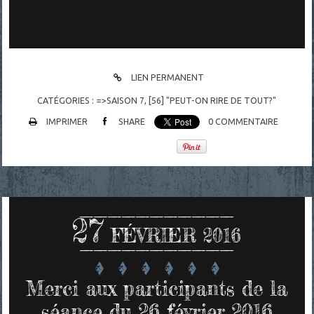
LIEN PERMANENT
CATÉGORIES :
=>SAISON 7
,
[56] "PEUT-ON RIRE DE TOUT?"
IMPRIMER
SHARE
0
COMMENTAIRE
27
FÉVRIER 2016
Merci aux participants de la
séance du 26 février 2016