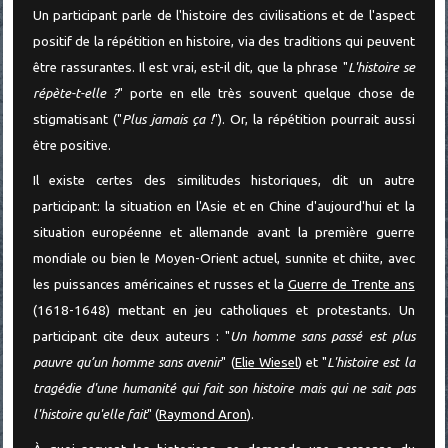
Un participant parle de l'histoire des civilisations et de l'aspect
positif de la répétition en histoire, via des traditions qui peuvent
être rassurantes. Il est vrai, est-il dit, que la phrase "
L'histoire se
répète-t-elle ?
" porte en elle très souvent quelque chose de
stigmatisant ("
Plus jamais ça !
"). Or, la répétition pourrait aussi
être positive.
Il existe certes des similitudes historiques, dit un autre
participant: la situation en l'Asie et en Chine d'aujourd'hui et la
situation européenne et allemande avant la première guerre
mondiale ou bien le Moyen-Orient actuel, sunnite et chiite, avec
les puissances américaines et russes et la
Guerre de Trente ans
(1618-1648) mettant en jeu catholiques et protestants. Un
participant cite deux auteurs : "
Un homme sans passé est plus
pauvre qu’un homme sans avenir
" (
Elie Wiesel
) et "
L'histoire est la
tragédie d'une humanité qui fait son histoire mais qui ne sait pas
l'histoire qu'elle fait
" (
Raymond Aron
).