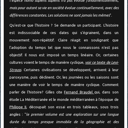
l'espèce homo sapiens sapiens n'a pas évolué fondamentalement,
mais pour autant sa vie en société évolue continuellement, avec des
différences constantes. Les solutions ne sont jamais les mêmes
".
Qu'est-ce que l'histoire ? Se demande un participant. L'histoire
est indissociable de ces dates qui s'égrainent, dans un
mouvement non-répétitif. Claire réagit en soulignant que
l'adoption du temps tel que nous le connaissons n'est pas
objectif. Il nous est imposé un temps linéaire. Or, certaines
cultures voient le temps de manière cyclique,
voir ce texte de Levi-
Strauss
. Certaines civilisations se développent, arrivent à leur
paroxysme, puis déclinent. Or, les journées ou les saisons sont
une manière de voir le temps de manière cyclique. Comment
parler de l'histoire? Gilles cite
Fernand Braudel
qui, dans son
étude La Méditerranée et le monde méditerranéen à l'époque de
Philippe II
, découpait son essai en trois tableaux, sous trois
angles : "
le premier volume est une exploration sur une longue
durée du temps presque immobile de la géographie et des