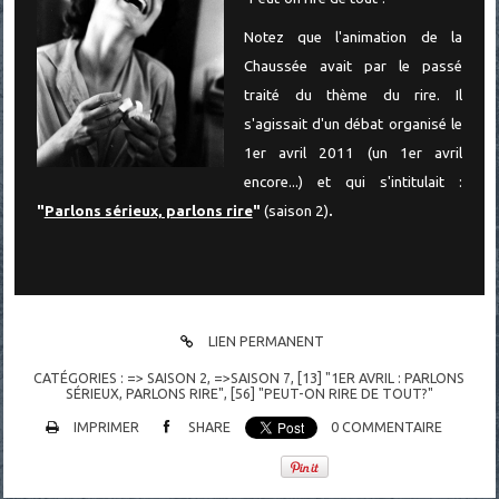
Notez que l'animation de la
Chaussée avait par le passé
traité du thème du rire. Il
s'agissait d'un débat organisé le
1er avril 2011 (un 1er avril
encore...) et qui s'intitulait :
"
Parlons sérieux, parlons rire
"
(saison 2)
.
LIEN PERMANENT
CATÉGORIES :
=> SAISON 2
,
=>SAISON 7
,
[13] "1ER AVRIL : PARLONS
SÉRIEUX, PARLONS RIRE"
,
[56] "PEUT-ON RIRE DE TOUT?"
IMPRIMER
SHARE
0
COMMENTAIRE