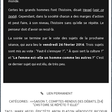
monde.
Certes les grands hommes font l'histoire, disait
Hegel
(
voir ce
texte
). Cependant, dans la société chacun a des marges d'action
et peut faire, à son niveau, l'histoire sans qu'elle se répète. Le
penseur doit d'avoir ce recul-là.
La soirée se termine par le vote des sujets de la prochaine
séance, qui aura lieu le
vendredi 26 février 2016
. Trois sujets
sont mis au vote : "Faut-il s'ennuyer ?", " À quoi sert la culture ?"
et "
La femme est-elle un homme comme les autres ?
" C'est
ce dernier sujet qui est élu, de très peu.
LIEN PERMANENT
CATÉGORIES :
=>SAISON 7
,
COMPTES-RENDUS DES DÉBATS
,
[54]
"L'HISTOIRE SE RÉPÈTE-T-ELLE?"
TAGS :
MARX
,
HEGEL
,
ÉPICTÈTE
,
ARON
,
PLATON
,
HÉRODOTE
,
RICOEUR