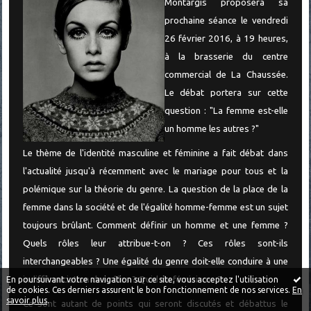
Montargis proposera sa
prochaine séance le vendredi
26 février 2016, à 19 heures,
à la brasserie du centre
commercial de La Chaussée.
Le débat portera sur cette
question : "La femme est-elle
un homme les autres ?"
Le thème de l'identité masculine et féminine a fait débat dans
l'actualité jusqu'à récemment avec le mariage pour tous et la
polémique sur la théorie du genre. La question de la place de la
femme dans la société et de l'égalité homme-femme est un sujet
toujours brûlant. Comment définir un homme et une femme ?
Quels rôles leur attribue-t-on ? Ces rôles sont-ils
interchangeables ? Une égalité du genre doit-elle conduire à une
indifférenciation des rôles ? Quid du féminisme ?
En poursuivant votre navigation sur ce site, vous acceptez l'utilisation
de cookies. Ces derniers assurent le bon fonctionnement de nos services.
En
savoir plus
.
Ce sont autant de points qui seront discutés et débattus le