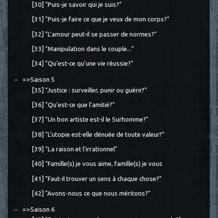
[30] "Puis-je savoir qui je suis?"
[31] "Puis-je faire ce que je veux de mon corps?"
[32] "L'amour peut-il se passer de normes?"
[33] "Manipulation dans le couple..."
[34] "Qu'est-ce qu'une vie réussie?"
=>Saison 5
[35] "Justice : surveiller, punir ou guérir?"
[36] "Qu'est-ce que l'amitié?"
[37] "Un bon artiste est-il le Surhomme?"
[38] "L’utopie est-elle dénuée de toute valeur?"
[39] "La raison et l'irrationnel"
[40] "Famille(s) je vous aime, famille(s) je vous
[41] "Faut-il trouver un sens à chaque chose?"
[42] "Avons-nous ce que nous méritons?"
=>Saison 6