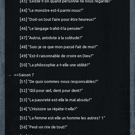
[43] "Existe-t-on quand personne ne nous regarde?"
[44] "Le monstre est-il parmi nous?"
[45] "Doit-on tout faire pour être heureux?"
[46] "Le langage trahit-il la pensée?"
[47] "Autrui, antidote à la solitude?"
[48] "Suis-je ce que mon passé fait de moi?"
[49] "Est-il raisonnable de croire en Dieu?"
[50] "La philosophie a-t-elle une utilité?"
=>Saison 7
[51] "De quoi sommes-nous responsables?"
[52] "Œil pour œil, dent pour dent?"
[53] "La pauvreté est-elle le mal absolu?"
[54] "L'Histoire se répète-t-elle?"
[55] "La femme est-elle un homme les autres? 1"
[56] "Peut-on rire de tout?"