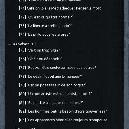
[71] Café philo à la Médiathèque : Penser la mort
[72] "Qu'est-ce qu'être normal?"
[73] "La liberté a-t-elle un prix?"
[74] "La philo sous les arbres"
=>Saison. 10
[75] "Va-t-on trop vite?"
[76] "Obéir ou désobéir?"
[77] "Peut-on être seul·e au milieu des autres?
[78] "Le désir n'est-il que le manque?"
[79] "Est-on possesseur de son corps?"
[80] "Un bon artiste est-il un artiste mort ?"
[81] "Se mettre à la place des autres?"
[82] "Les hommes ont-ils besoin d'être gouvernés?"
[83] "Les apparences sont-elles toujours trompeuse