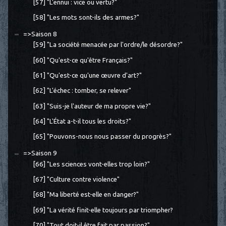
[57] "L'ennui : vice ou vertu?"
[58] "Les mots sont-ils des armes?"
=>Saison 8
[59] "La société menacée par l'ordre/le désordre?"
[60] "Qu'est-ce qu'être Français?"
[61] "Qu'est-ce qu'une œuvre d'art?"
[62] "L'échec : tomber, se relever"
[63] "Suis-je l'auteur de ma propre vie?"
[64] "L'État a-t-il tous les droits?"
[65] "Pouvons-nous nous passer du progrès?"
=>Saison 9
[66] "Les sciences vont-elles trop loin?"
[67] "Culture contre violence"
[68] "Ma liberté est-elle en danger?"
[69] "La vérité finit-elle toujours par triompher?
[70] "Tout doit-il être fait par passion?"