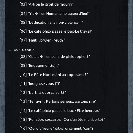
[03] "A-t-on le droit de mourir?"
[04] "Y a-t-il un Humanisme aujourd'hui?"
[05] "L'éducation à la non-violence..."
[06] "Le café philo passe le bac-Le travail"
[07] "Faut-il brûler Freud?"
=> Saison 2
[08] "Cela a-t-il un sens de philosopher?"
[09] "Engagement(s)..."
[10] "Le Père Noël est-il un imposteur?"
[11] "Indignez-vous (?)"
[12] "L'art : à quoi ça sert?"
[13] "1er avril : Parlons sérieux, parlons rire"
[14] "Le café philo passe le bac - Être heureux"
[15] "Pensées sectaires : Où s'arrête ma liberté?"
[16] "Qui dit "jeune" dit-il forcément "con"?