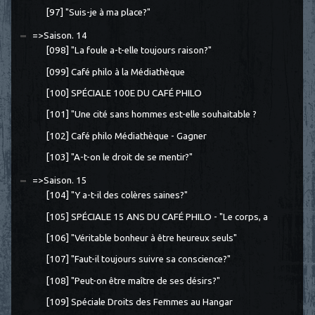
[97] "Suis-je à ma place?"
=>Saison. 14
[098] "La foule a-t-elle toujours raison?"
[099] Café philo à la Médiathèque
[100] SPÉCIALE 100E DU CAFÉ PHILO
[101] "Une cité sans hommes est-elle souhaitable ?
[102] Café philo Médiathèque - Gagner
[103] "A-t-on le droit de se mentir?"
=>Saison. 15
[104] "Y a-t-il des colères saines?"
[105] SPÉCIALE 15 ANS DU CAFÉ PHILO - "Le corps, a
[106] "Véritable bonheur à être heureux seuls"
[107] "Faut-il toujours suivre sa conscience?"
[108] "Peut-on être maître de ses désirs?"
[109] Spéciale Droits des Femmes au Hangar