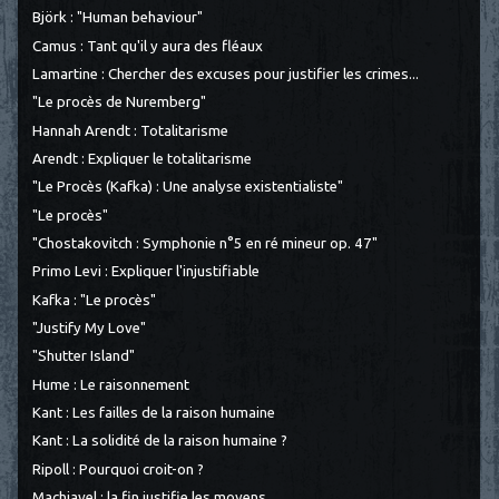
Björk : "Human behaviour"
Camus : Tant qu'il y aura des fléaux
Lamartine : Chercher des excuses pour justifier les crimes...
"Le procès de Nuremberg"
Hannah Arendt : Totalitarisme
Arendt : Expliquer le totalitarisme
"Le Procès (Kafka) : Une analyse existentialiste"
"Le procès"
"Chostakovitch : Symphonie n°5 en ré mineur op. 47"
Primo Levi : Expliquer l'injustifiable
Kafka : "Le procès"
"Justify My Love"
"Shutter Island"
Hume : Le raisonnement
Kant : Les failles de la raison humaine
Kant : La solidité de la raison humaine ?
Ripoll : Pourquoi croit-on ?
Machiavel : la fin justifie les moyens