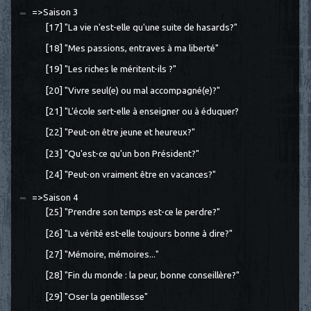
=>Saison 3
[17] "La vie n'est-elle qu'une suite de hasards?"
[18] "Mes passions, entraves à ma liberté"
[19] "Les riches le méritent-ils ?"
[20] "Vivre seul(e) ou mal accompagné(e)?"
[21] "L'école sert-elle à enseigner ou à éduquer?
[22] "Peut-on être jeune et heureux?"
[23] "Qu'est-ce qu'un bon Président?"
[24] "Peut-on vraiment être en vacances?"
=>Saison 4
[25] "Prendre son temps est-ce le perdre?"
[26] "La vérité est-elle toujours bonne à dire?"
[27] "Mémoire, mémoires..."
[28] "Fin du monde : la peur, bonne conseillère?"
[29] "Oser la gentillesse"