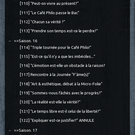
[110] "Peut-on vivre au présent?"
[111] "Le Café Philo passe le Bac"
[112] "Chacun sa vérité ?"
[113] "Prendre son temps est-ce le perdre?"
=>Saison. 16
[114] "Triple tournée pour le Café Philo!"
[115] "Est-ce qu'il n'y a que les imbéciles..."
[116] "L'émotion est-elle un obstacle à la raison?
[117] Rencontre à la Journée "F'âme(s)"
[118] "Art & esthétique, débat à la Micro-Folie"
[119] "Sommes-nous fâchés avec le progrès?"
[120] "La réalité est-elle la vérité?"
[121] "Le temps libre est-il celui de la liberté?"
[122] "Expliquer est-ce justifier?" ANNULE
=>Saison. 17