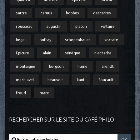
sartre
camus
hobbes
descartes
rousseau
augustin
platon
voltaire
hegel
onfray
schopenhauer
socrate
Épicure
alain
sénèque
nietzsche
montaigne
bergson
hume
arendt
machiavel
beauvoir
kant
foucault
freud
marx
RECHERCHER SUR LE SITE DU CAFÉ PHILO