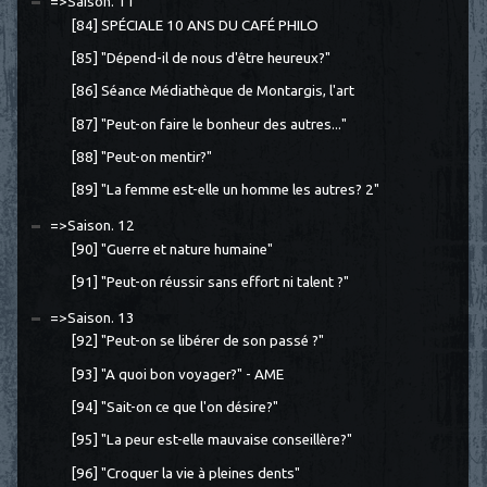
=>Saison. 11
[84] SPÉCIALE 10 ANS DU CAFÉ PHILO
[85] "Dépend-il de nous d'être heureux?"
[86] Séance Médiathèque de Montargis, l'art
[87] "Peut-on faire le bonheur des autres..."
[88] "Peut-on mentir?"
[89] "La femme est-elle un homme les autres? 2"
=>Saison. 12
[90] "Guerre et nature humaine"
[91] "Peut-on réussir sans effort ni talent ?"
=>Saison. 13
[92] "Peut-on se libérer de son passé ?"
[93] "A quoi bon voyager?" - AME
[94] "Sait-on ce que l'on désire?"
[95] "La peur est-elle mauvaise conseillère?"
[96] "Croquer la vie à pleines dents"