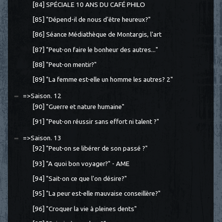
[84] SPÉCIALE 10 ANS DU CAFÉ PHILO
[85] "Dépend-il de nous d'être heureux?"
[86] Séance Médiathèque de Montargis, l'art
[87] "Peut-on faire le bonheur des autres..."
[88] "Peut-on mentir?"
[89] "La femme est-elle un homme les autres? 2"
=>Saison. 12
[90] "Guerre et nature humaine"
[91] "Peut-on réussir sans effort ni talent ?"
=>Saison. 13
[92] "Peut-on se libérer de son passé ?"
[93] "A quoi bon voyager?" - AME
[94] "Sait-on ce que l'on désire?"
[95] "La peur est-elle mauvaise conseillère?"
[96] "Croquer la vie à pleines dents"