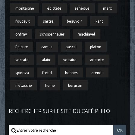
montaigne
épictète
sénèque
marx
foucault
sartre
beauvoir
kant
onfray
schopenhauer
machiavel
Épicure
camus
pascal
platon
socrate
alain
voltaire
aristote
spinoza
freud
hobbes
arendt
nietzsche
hume
bergson
RECHERCHER SUR LE SITE DU CAFÉ PHILO