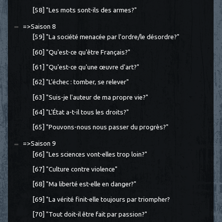
[58] "Les mots sont-ils des armes?"
=>Saison 8
[59] "La société menacée par l'ordre/le désordre?"
[60] "Qu'est-ce qu'être Français?"
[61] "Qu'est-ce qu'une œuvre d'art?"
[62] "L'échec : tomber, se relever"
[63] "Suis-je l'auteur de ma propre vie?"
[64] "L'État a-t-il tous les droits?"
[65] "Pouvons-nous nous passer du progrès?"
=>Saison 9
[66] "Les sciences vont-elles trop loin?"
[67] "Culture contre violence"
[68] "Ma liberté est-elle en danger?"
[69] "La vérité finit-elle toujours par triompher?
[70] "Tout doit-il être fait par passion?"