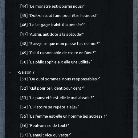
[44] "Le monstre est-il parmi nous?"
[45] "Doit-on tout faire pour être heureux?"
[46] "Le langage trahit-il la pensée?"
[47] "Autrui, antidote à la solitude?"
[48] "Suis-je ce que mon passé fait de moi?"
[49] "Est-il raisonnable de croire en Dieu?"
[50] "La philosophie a-t-elle une utilité?"
=>Saison 7
[51] "De quoi sommes-nous responsables?"
[52] "Œil pour œil, dent pour dent?"
[53] "La pauvreté est-elle le mal absolu?"
[54] "L'Histoire se répète-t-elle?"
[55] "La femme est-elle un homme les autres? 1"
[56] "Peut-on rire de tout?"
[57] "L'ennui : vice ou vertu?"