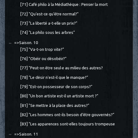
[71] Café philo à la Médiathèque : Penser la mort
[72] "Qu'est-ce qu'être normal?"
[73] "La liberté a-t-elle un prix?"
[74] "La philo sous les arbres"
=>Saison. 10
[75] "Va-t-on trop vite?"
[76] "Obéir ou désobéir?"
[77] "Peut-on être seul·e au milieu des autres?
[78] "Le désir n'est-il que le manque?"
[79] "Est-on possesseur de son corps?"
[80] "Un bon artiste est-il un artiste mort ?"
[81] "Se mettre à la place des autres?"
[82] "Les hommes ont-ils besoin d'être gouvernés?"
[83] "Les apparences sont-elles toujours trompeuse
=>Saison. 11