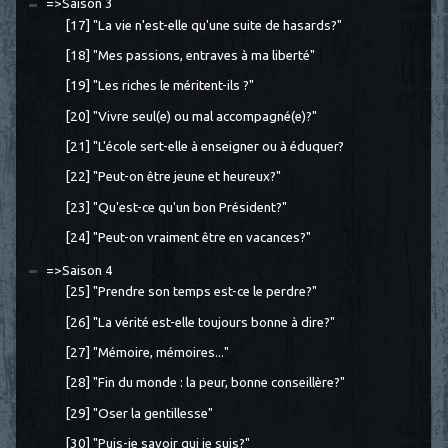
=>Saison 3
[17] "La vie n'est-elle qu'une suite de hasards?"
[18] "Mes passions, entraves à ma liberté"
[19] "Les riches le méritent-ils ?"
[20] "Vivre seul(e) ou mal accompagné(e)?"
[21] "L'école sert-elle à enseigner ou à éduquer?
[22] "Peut-on être jeune et heureux?"
[23] "Qu'est-ce qu'un bon Président?"
[24] "Peut-on vraiment être en vacances?"
=>Saison 4
[25] "Prendre son temps est-ce le perdre?"
[26] "La vérité est-elle toujours bonne à dire?"
[27] "Mémoire, mémoires..."
[28] "Fin du monde : la peur, bonne conseillère?"
[29] "Oser la gentillesse"
[30] "Puis-je savoir qui je suis?"