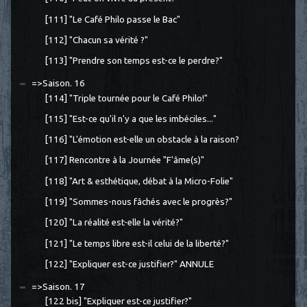
[111] "Le Café Philo passe le Bac"
[112] "Chacun sa vérité ?"
[113] "Prendre son temps est-ce le perdre?"
=>Saison. 16
[114] "Triple tournée pour le Café Philo!"
[115] "Est-ce qu'il n'y a que les imbéciles..."
[116] "L'émotion est-elle un obstacle à la raison?
[117] Rencontre à la Journée "F'âme(s)"
[118] "Art & esthétique, débat à la Micro-Folie"
[119] "Sommes-nous fâchés avec le progrès?"
[120] "La réalité est-elle la vérité?"
[121] "Le temps libre est-il celui de la liberté?"
[122] "Expliquer est-ce justifier?" ANNULE
=>Saison. 17
[122 bis] "Expliquer est-ce justifier?"