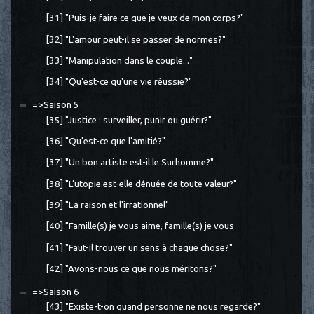
[31] "Puis-je faire ce que je veux de mon corps?"
[32] "L'amour peut-il se passer de normes?"
[33] "Manipulation dans le couple..."
[34] "Qu'est-ce qu'une vie réussie?"
=>Saison 5
[35] "Justice : surveiller, punir ou guérir?"
[36] "Qu'est-ce que l'amitié?"
[37] "Un bon artiste est-il le Surhomme?"
[38] "L’utopie est-elle dénuée de toute valeur?"
[39] "La raison et l'irrationnel"
[40] "Famille(s) je vous aime, famille(s) je vous
[41] "Faut-il trouver un sens à chaque chose?"
[42] "Avons-nous ce que nous méritons?"
=>Saison 6
[43] "Existe-t-on quand personne ne nous regarde?"