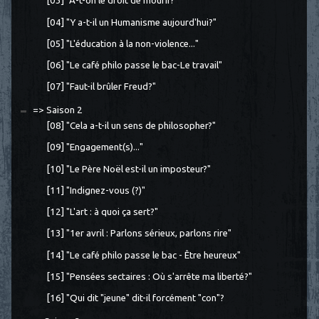
[03] "A-t-on le droit de mourir?"
[04] "Y a-t-il un Humanisme aujourd'hui?"
[05] "L'éducation à la non-violence..."
[06] "Le café philo passe le bac-Le travail"
[07] "Faut-il brûler Freud?"
=> Saison 2
[08] "Cela a-t-il un sens de philosopher?"
[09] "Engagement(s)..."
[10] "Le Père Noël est-il un imposteur?"
[11] "Indignez-vous (?)"
[12] "L'art : à quoi ça sert?"
[13] "1er avril : Parlons sérieux, parlons rire"
[14] "Le café philo passe le bac - Être heureux"
[15] "Pensées sectaires : Où s'arrête ma liberté?"
[16] "Qui dit "jeune" dit-il forcément "con"?