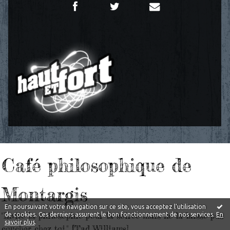
Café philosophique de
Montargis
En poursuivant votre navigation sur ce site, vous acceptez l'utilisation
"Invite la philosophie pour la soirée mais ne la laisse pas
de cookies. Ces derniers assurent le bon fonctionnement de nos services.
En
savoir plus
.
coucher chez toi." [Tad Williams]