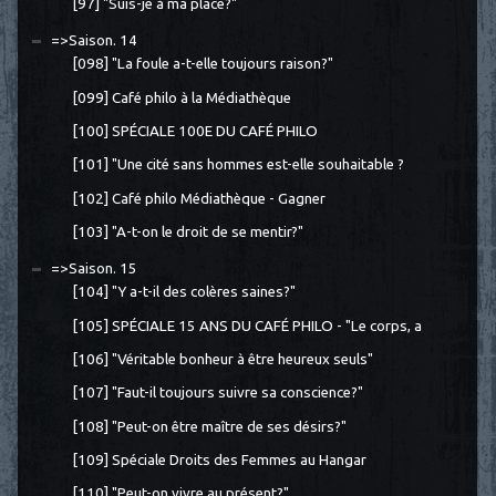
[97] "Suis-je à ma place?"
=>Saison. 14
[098] "La foule a-t-elle toujours raison?"
[099] Café philo à la Médiathèque
[100] SPÉCIALE 100E DU CAFÉ PHILO
[101] "Une cité sans hommes est-elle souhaitable ?
[102] Café philo Médiathèque - Gagner
[103] "A-t-on le droit de se mentir?"
=>Saison. 15
[104] "Y a-t-il des colères saines?"
[105] SPÉCIALE 15 ANS DU CAFÉ PHILO - "Le corps, a
[106] "Véritable bonheur à être heureux seuls"
[107] "Faut-il toujours suivre sa conscience?"
[108] "Peut-on être maître de ses désirs?"
[109] Spéciale Droits des Femmes au Hangar
[110] "Peut-on vivre au présent?"