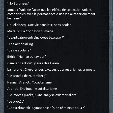
"No Surprises"
Jonas : "Agis de façon que les effets de ton action soient
compatibles avec la permanence d’une vie authentiquement
humaine"
Houellebecq : Une vie sans but, sans projet
Malraux : La Condition humaine
"L’explication entraîne-t-elle l’excuse ?"
"The act of killing"
"La vie scolaire"
Björk : "Human behaviour"
Camus : Tant qu'il y aura des fléaux
Lamartine : Chercher des excuses pour justifier les crimes...
"Le procès de Nuremberg"
Hannah Arendt : Totalitarisme
Arendt : Expliquer le totalitarisme
"Le Procès (Kafka) : Une analyse existentialiste"
"Le procès"
"Chostakovitch : Symphonie n°5 en ré mineur op. 47"