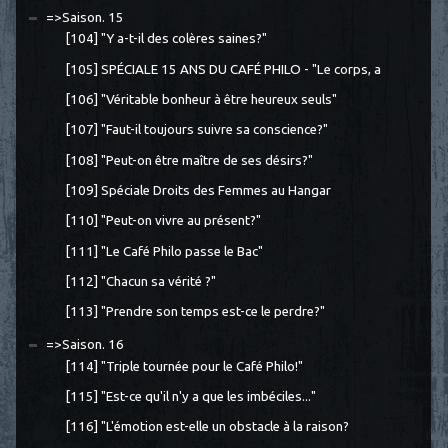
=>Saison. 15
[104] "Y a-t-il des colères saines?"
[105] SPÉCIALE 15 ANS DU CAFÉ PHILO - "Le corps, a
[106] "Véritable bonheur à être heureux seuls"
[107] "Faut-il toujours suivre sa conscience?"
[108] "Peut-on être maître de ses désirs?"
[109] Spéciale Droits des Femmes au Hangar
[110] "Peut-on vivre au présent?"
[111] "Le Café Philo passe le Bac"
[112] "Chacun sa vérité ?"
[113] "Prendre son temps est-ce le perdre?"
=>Saison. 16
[114] "Triple tournée pour le Café Philo!"
[115] "Est-ce qu'il n'y a que les imbéciles..."
[116] "L'émotion est-elle un obstacle à la raison?