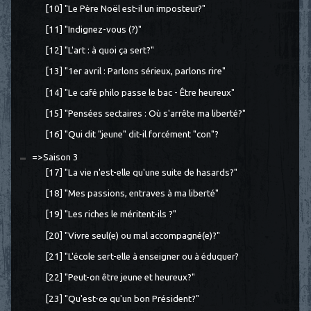
[10] "Le Père Noël est-il un imposteur?"
[11] "Indignez-vous (?)"
[12] "L'art : à quoi ça sert?"
[13] "1er avril : Parlons sérieux, parlons rire"
[14] "Le café philo passe le bac - Être heureux"
[15] "Pensées sectaires : Où s'arrête ma liberté?"
[16] "Qui dit "jeune" dit-il forcément "con"?
=>Saison 3
[17] "La vie n'est-elle qu'une suite de hasards?"
[18] "Mes passions, entraves à ma liberté"
[19] "Les riches le méritent-ils ?"
[20] "Vivre seul(e) ou mal accompagné(e)?"
[21] "L'école sert-elle à enseigner ou à éduquer?
[22] "Peut-on être jeune et heureux?"
[23] "Qu'est-ce qu'un bon Président?"