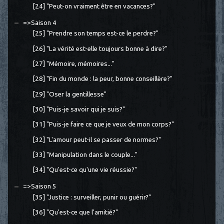
[24] "Peut-on vraiment être en vacances?"
=>Saison 4
[25] "Prendre son temps est-ce le perdre?"
[26] "La vérité est-elle toujours bonne à dire?"
[27] "Mémoire, mémoires..."
[28] "Fin du monde : la peur, bonne conseillère?"
[29] "Oser la gentillesse"
[30] "Puis-je savoir qui je suis?"
[31] "Puis-je faire ce que je veux de mon corps?"
[32] "L'amour peut-il se passer de normes?"
[33] "Manipulation dans le couple..."
[34] "Qu'est-ce qu'une vie réussie?"
=>Saison 5
[35] "Justice : surveiller, punir ou guérir?"
[36] "Qu'est-ce que l'amitié?"