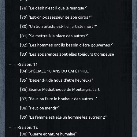
[78] "Le désir n'est-il que le manque?"
[79] "Est-on possesseur de son corps?"
[80] "Un bon artiste est-il un artiste mort ?"
[81] "Se mettre à la place des autres?"
[82] "Les hommes ont-ils besoin d'être gouvernés?"
[83] "Les apparences sont-elles toujours trompeuse
=>Saison. 11
[84] SPÉCIALE 10 ANS DU CAFÉ PHILO
[85] "Dépend-il de nous d'être heureux?"
[86] Séance Médiathèque de Montargis, l'art
[87] "Peut-on faire le bonheur des autres..."
[88] "Peut-on mentir?"
[89] "La femme est-elle un homme les autres? 2"
=>Saison. 12
[90] "Guerre et nature humaine"