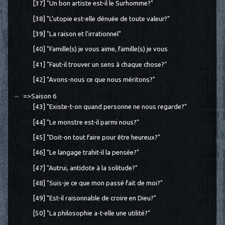
[37] "Un bon artiste est-il le Surhomme?"
[38] "L’utopie est-elle dénuée de toute valeur?"
[39] "La raison et l'irrationnel"
[40] "Famille(s) je vous aime, famille(s) je vous
[41] "Faut-il trouver un sens à chaque chose?"
[42] "Avons-nous ce que nous méritons?"
=>Saison 6
[43] "Existe-t-on quand personne ne nous regarde?"
[44] "Le monstre est-il parmi nous?"
[45] "Doit-on tout faire pour être heureux?"
[46] "Le langage trahit-il la pensée?"
[47] "Autrui, antidote à la solitude?"
[48] "Suis-je ce que mon passé fait de moi?"
[49] "Est-il raisonnable de croire en Dieu?"
[50] "La philosophie a-t-elle une utilité?"