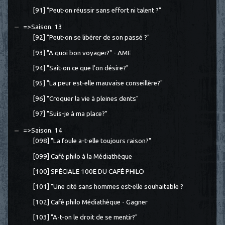
[91] "Peut-on réussir sans effort ni talent ?"
=>Saison. 13
[92] "Peut-on se libérer de son passé ?"
[93] "A quoi bon voyager?" - AME
[94] "Sait-on ce que l'on désire?"
[95] "La peur est-elle mauvaise conseillère?"
[96] "Croquer la vie à pleines dents"
[97] "Suis-je à ma place?"
=>Saison. 14
[098] "La foule a-t-elle toujours raison?"
[099] Café philo à la Médiathèque
[100] SPÉCIALE 100E DU CAFÉ PHILO
[101] "Une cité sans hommes est-elle souhaitable ?
[102] Café philo Médiathèque - Gagner
[103] "A-t-on le droit de se mentir?"