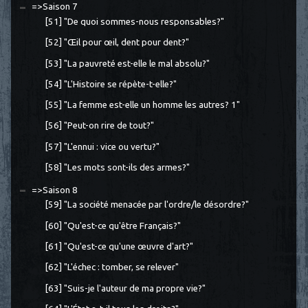
=>Saison 7
[51] "De quoi sommes-nous responsables?"
[52] "Œil pour œil, dent pour dent?"
[53] "La pauvreté est-elle le mal absolu?"
[54] "L'Histoire se répète-t-elle?"
[55] "La femme est-elle un homme les autres? 1"
[56] "Peut-on rire de tout?"
[57] "L'ennui : vice ou vertu?"
[58] "Les mots sont-ils des armes?"
=>Saison 8
[59] "La société menacée par l'ordre/le désordre?"
[60] "Qu'est-ce qu'être Français?"
[61] "Qu'est-ce qu'une œuvre d'art?"
[62] "L'échec : tomber, se relever"
[63] "Suis-je l'auteur de ma propre vie?"