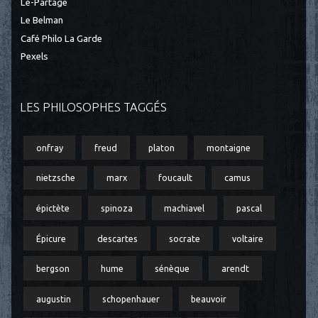
Le-Partage
Le Belman
Café Philo La Garde
Pexels
LES PHILOSOPHES TAGGÉS
onfray
freud
platon
montaigne
nietzsche
marx
foucault
camus
épictète
spinoza
machiavel
pascal
Épicure
descartes
socrate
voltaire
bergson
hume
sénèque
arendt
augustin
schopenhauer
beauvoir