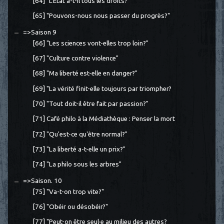
[64] "L'État a-t-il tous les droits?"
[65] "Pouvons-nous nous passer du progrès?"
=>Saison 9
[66] "Les sciences vont-elles trop loin?"
[67] "Culture contre violence"
[68] "Ma liberté est-elle en danger?"
[69] "La vérité finit-elle toujours par triompher?
[70] "Tout doit-il être fait par passion?"
[71] Café philo à la Médiathèque : Penser la mort
[72] "Qu'est-ce qu'être normal?"
[73] "La liberté a-t-elle un prix?"
[74] "La philo sous les arbres"
=>Saison. 10
[75] "Va-t-on trop vite?"
[76] "Obéir ou désobéir?"
[77] "Peut-on être seul·e au milieu des autres?