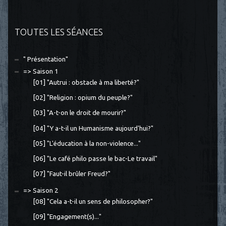
TOUTES LES SÉANCES
" Présentation"
=> Saison 1
[01] "Autrui : obstacle à ma liberté?"
[02] "Religion : opium du peuple?"
[03] "A-t-on le droit de mourir?"
[04] "Y a-t-il un Humanisme aujourd'hui?"
[05] "L'éducation à la non-violence..."
[06] "Le café philo passe le bac-Le travail"
[07] "Faut-il brûler Freud?"
=> Saison 2
[08] "Cela a-t-il un sens de philosopher?"
[09] "Engagement(s)..."