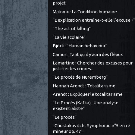
projet
Malraux : La Condition humaine
"L’explication entraîne-t-elle l’excuse ?
"The act of killing"
"La vie scolaire"
Björk : "Human behaviour"
Camus : Tant qu'il y aura des fléaux
Lamartine : Chercher des excuses pour
justifier les crimes...
"Le procès de Nuremberg"
Hannah Arendt : Totalitarisme
Arendt : Expliquer le totalitarisme
"Le Procès (Kafka) : Une analyse
existentialiste"
"Le procès"
"Chostakovitch : Symphonie n°5 en ré
mineur op. 47"