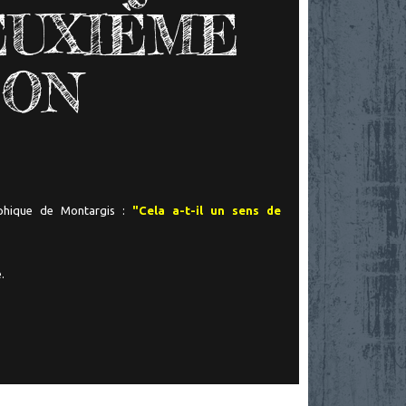
EUXIÈME
SON
ophique de Montargis :
"Cela a-t-il un sens de
.