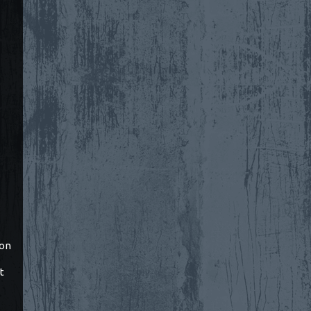
ton
t