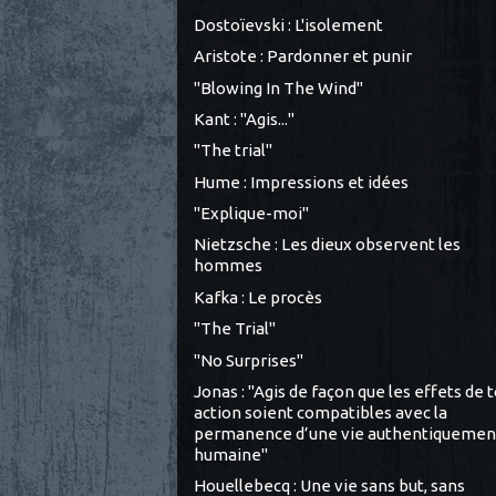
Dostoïevski : L'isolement
Aristote : Pardonner et punir
"Blowing In The Wind"
Kant : "Agis..."
"The trial"
Hume : Impressions et idées
"Explique-moi"
Nietzsche : Les dieux observent les
hommes
Kafka : Le procès
"The Trial"
"No Surprises"
Jonas : "Agis de façon que les effets de 
action soient compatibles avec la
permanence d’une vie authentiquemen
humaine"
Houellebecq : Une vie sans but, sans