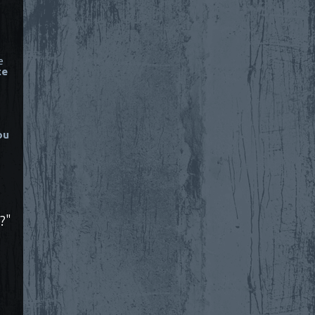
e
ce
ou
?"