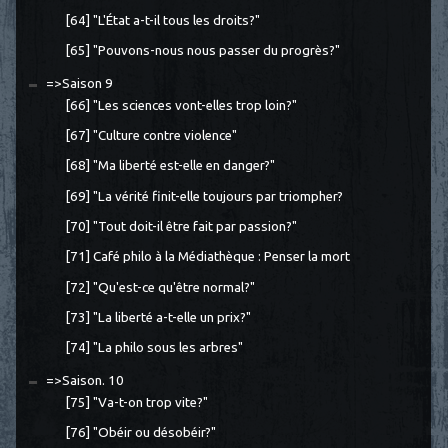
[64] "L'État a-t-il tous les droits?"
[65] "Pouvons-nous nous passer du progrès?"
=>Saison 9
[66] "Les sciences vont-elles trop loin?"
[67] "Culture contre violence"
[68] "Ma liberté est-elle en danger?"
[69] "La vérité finit-elle toujours par triompher?
[70] "Tout doit-il être fait par passion?"
[71] Café philo à la Médiathèque : Penser la mort
[72] "Qu'est-ce qu'être normal?"
[73] "La liberté a-t-elle un prix?"
[74] "La philo sous les arbres"
=>Saison. 10
[75] "Va-t-on trop vite?"
[76] "Obéir ou désobéir?"