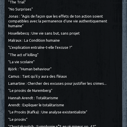
"The Trial"
"No Surprises"
Jonas : "Agis de façon que les effets de ton action soient
compatibles avec la permanence d’une vie authentiquement
humaine"
Houellebecq : Une vie sans but, sans projet
Malraux : La Condition humaine
"L’explication entraîne-t-elle l’excuse ?"
"The act of killing"
"La vie scolaire"
Björk : "Human behaviour"
Camus : Tant qu'il y aura des fléaux
Lamartine : Chercher des excuses pour justifier les crimes...
"Le procès de Nuremberg"
Hannah Arendt : Totalitarisme
Arendt : Expliquer le totalitarisme
"Le Procès (Kafka) : Une analyse existentialiste"
"Le procès"
"Chostakovitch : Symphonie n°5 en ré mineur op. 47"