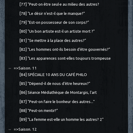
[77] "Peut-on être seul·e au milieu des autres?
[78] "Le désir n'est-il que le manque?"
[79] "Est-on possesseur de son corps?"
[80] "Un bon artiste est-il un artiste mort ?"
[81] "Se mettre à la place des autres?"
[82] "Les hommes ont-ils besoin d'être gouvernés?"
[83] "Les apparences sont-elles toujours trompeuse
=>Saison. 11
[84] SPÉCIALE 10 ANS DU CAFÉ PHILO
[85] "Dépend-il de nous d'être heureux?"
[86] Séance Médiathèque de Montargis, l'art
[87] "Peut-on faire le bonheur des autres..."
[88] "Peut-on mentir?"
[89] "La femme est-elle un homme les autres? 2"
=>Saison. 12