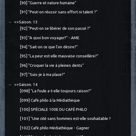
[90] "Guerre et nature humaine"
[91] "Peut-on réussir sans effort ni talent ?"
=>Saison. 13
[92] "Peut-on se libérer de son passé ?"
[93] "A quoi bon voyager?" - AME
[94] "Sait-on ce que l'on désire?"
[95] "La peur est-elle mauvaise conseillère?"
[96] "Croquer la vie à pleines dents"
[97] "Suis-je à ma place?"
=>Saison. 14
[098] "La foule a-t-elle toujours raison?"
[099] Café philo à la Médiathèque
[100] SPÉCIALE 100E DU CAFÉ PHILO
[101] "Une cité sans hommes est-elle souhaitable ?
[102] Café philo Médiathèque - Gagner