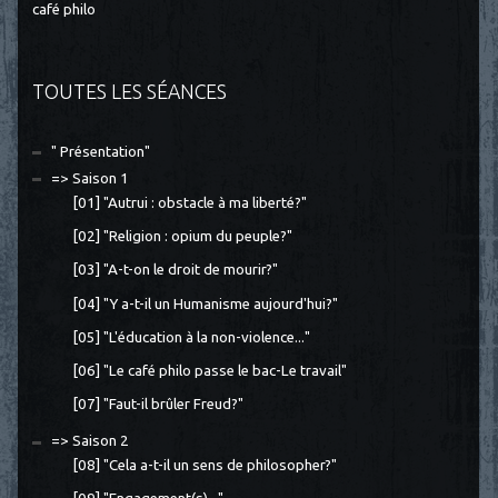
café philo
TOUTES LES SÉANCES
" Présentation"
=> Saison 1
[01] "Autrui : obstacle à ma liberté?"
[02] "Religion : opium du peuple?"
[03] "A-t-on le droit de mourir?"
[04] "Y a-t-il un Humanisme aujourd'hui?"
[05] "L'éducation à la non-violence..."
[06] "Le café philo passe le bac-Le travail"
[07] "Faut-il brûler Freud?"
=> Saison 2
[08] "Cela a-t-il un sens de philosopher?"