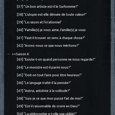
[37] "Un bon artiste est-il le Surhomme?"
[38] "L’utopie est-elle dénuée de toute valeur?"
[39] "La raison et l'irrationnel"
[40] "Famille(s) je vous aime, famille(s) je vous
[41] "Faut-il trouver un sens à chaque chose?"
[42] "Avons-nous ce que nous méritons?"
=>Saison 6
[43] "Existe-t-on quand personne ne nous regarde?"
[44] "Le monstre est-il parmi nous?"
[45] "Doit-on tout faire pour être heureux?"
[46] "Le langage trahit-il la pensée?"
[47] "Autrui, antidote à la solitude?"
[48] "Suis-je ce que mon passé fait de moi?"
[49] "Est-il raisonnable de croire en Dieu?"
[50] "La philosophie a-t-elle une utilité?"