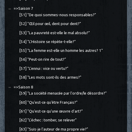
=>Saison 7
[51] "De quoi sommes-nous responsables?"
[52] "Œil pour œil, dent pour dent?"
[53] "La pauvreté est-elle le mal absolu?"
[54] "L'Histoire se répète-t-elle?"
[55] "La femme est-elle un homme les autres? 1"
[56] "Peut-on rire de tout?"
[57] "L'ennui : vice ou vertu?"
[58] "Les mots sont-ils des armes?"
=>Saison 8
[59] "La société menacée par l'ordre/le désordre?"
[60] "Qu'est-ce qu'être Français?"
[61] "Qu'est-ce qu'une œuvre d'art?"
[62] "L'échec : tomber, se relever"
[63] "Suis-je l'auteur de ma propre vie?"