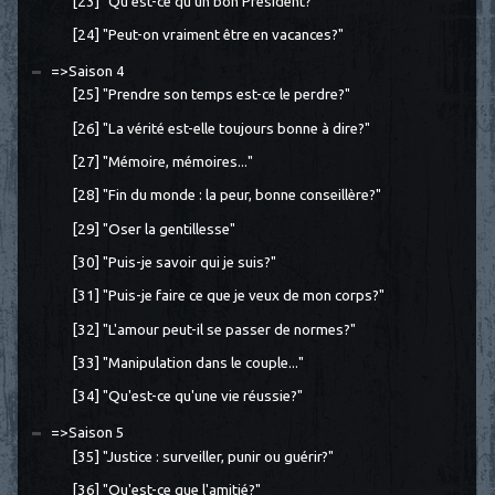
[23] "Qu'est-ce qu'un bon Président?"
[24] "Peut-on vraiment être en vacances?"
=>Saison 4
[25] "Prendre son temps est-ce le perdre?"
[26] "La vérité est-elle toujours bonne à dire?"
[27] "Mémoire, mémoires..."
[28] "Fin du monde : la peur, bonne conseillère?"
[29] "Oser la gentillesse"
[30] "Puis-je savoir qui je suis?"
[31] "Puis-je faire ce que je veux de mon corps?"
[32] "L'amour peut-il se passer de normes?"
[33] "Manipulation dans le couple..."
[34] "Qu'est-ce qu'une vie réussie?"
=>Saison 5
[35] "Justice : surveiller, punir ou guérir?"
[36] "Qu'est-ce que l'amitié?"