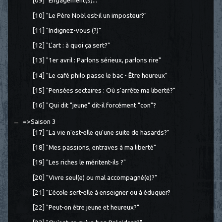
[09] "Engagement(s)..."
[10] "Le Père Noël est-il un imposteur?"
[11] "Indignez-vous (?)"
[12] "L'art : à quoi ça sert?"
[13] "1er avril : Parlons sérieux, parlons rire"
[14] "Le café philo passe le bac - Être heureux"
[15] "Pensées sectaires : Où s'arrête ma liberté?"
[16] "Qui dit "jeune" dit-il forcément "con"?
=>Saison 3
[17] "La vie n'est-elle qu'une suite de hasards?"
[18] "Mes passions, entraves à ma liberté"
[19] "Les riches le méritent-ils ?"
[20] "Vivre seul(e) ou mal accompagné(e)?"
[21] "L'école sert-elle à enseigner ou à éduquer?
[22] "Peut-on être jeune et heureux?"