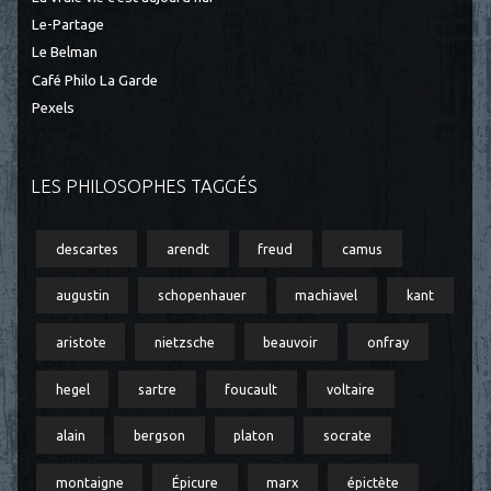
Le-Partage
Le Belman
Café Philo La Garde
Pexels
LES PHILOSOPHES TAGGÉS
descartes
arendt
freud
camus
augustin
schopenhauer
machiavel
kant
aristote
nietzsche
beauvoir
onfray
hegel
sartre
foucault
voltaire
alain
bergson
platon
socrate
montaigne
Épicure
marx
épictète