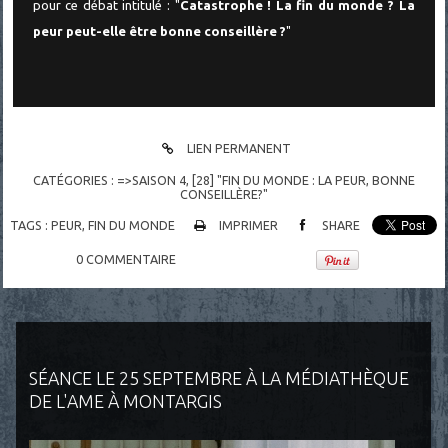
pour ce débat intitulé : "
Catastrophe ! La fin du monde ? La
peur peut-elle être bonne conseillère ?
"
LIEN PERMANENT
CATÉGORIES :
=>SAISON 4
,
[28] "FIN DU MONDE : LA PEUR, BONNE
CONSEILLÈRE?"
TAGS :
PEUR
,
FIN DU MONDE
IMPRIMER
SHARE
0
COMMENTAIRE
SÉANCE LE 25 SEPTEMBRE À LA MÉDIATHÈQUE
DE L'AME À MONTARGIS