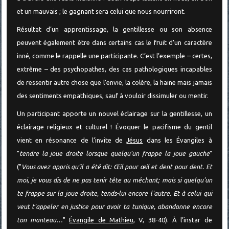
et un mauvais ; le gagnant sera celui que nous nourriront.
Résultat d’un apprentissage, la gentillesse ou son absence
peuvent également être dans certains cas le fruit d’un caractère
inné, comme le rappelle une participante. C’est l’exemple – certes,
extrême – des psychopathes, des cas pathologiques incapables
de ressentir autre chose que l’envie, la colère, la haine mais jamais
des sentiments empathiques, sauf à vouloir dissimuler ou mentir.
Un participant apporte un nouvel éclairage sur la gentillesse, un
éclairage religieux et culturel ! Évoquer le pacifisme du gentil
vient en résonance de l’invite de
Jésus
dans les Évangiles à
"
tendre la joue droite lorsque quelqu’un frappe la joue gauche
"
("
Vous avez appris qu'il a été dit: Œil pour œil et dent pour dent. Et
moi, je vous dis de ne pas tenir tête au méchant; mais si quelqu'un
te frappe sur la joue droite, tends-lui encore l'autre. Et à celui qui
veut t'appeler en justice pour avoir ta tunique, abandonne encore
ton manteau…
"
Évangile de Mathieu
, V, 38-40). À l’instar de