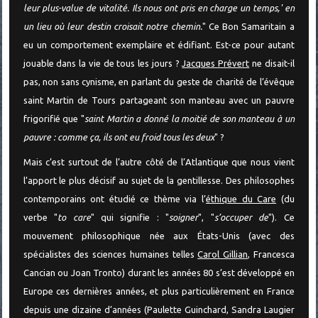
leur plus-value de vitalité. Ils nous ont pris en charge un temps,' en
un lieu où leur destin croisait notre chemin.
" Ce Bon Samaritain a
eu un comportement exemplaire et édifiant. Est-ce pour autant
jouable dans la vie de tous les jours ?
Jacques Prévert
ne disait-il
pas, non sans cynisme, en parlant du geste de charité de l’évêque
saint Martin de Tours partageant son manteau avec un pauvre
frigorifié que "
saint Martin a donné la moitié de son manteau à un
pauvre : comme ça, ils ont eu froid tous les deux
" ?
Mais c’est surtout de l’autre côté de l’Atlantique que nous vient
l’apport le plus décisif au sujet de la gentillesse. Des philosophes
contemporains ont étudié ce thème via l’
éthique du Care
(du
verbe "
to care
" qui signifie : "
soigner
", "
s’occuper de
"). Ce
mouvement philosophique née aux États-Unis (avec des
spécialistes des sciences humaines telles
Carol Gillian
, Francesca
Cancian ou Joan Tronto) durant les années 80 s’est développé en
Europe ces dernières années, et plus particulièrement en France
depuis une dizaine d’années (Paulette Guinchard, Sandra Laugier