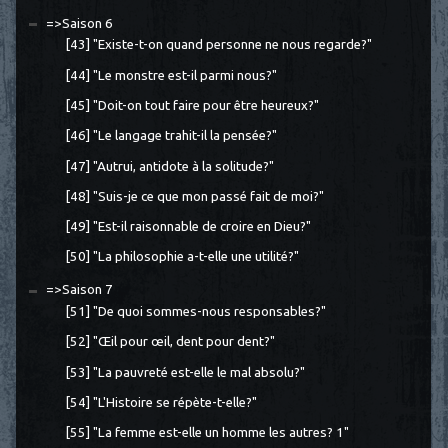
=>Saison 6
[43] "Existe-t-on quand personne ne nous regarde?"
[44] "Le monstre est-il parmi nous?"
[45] "Doit-on tout faire pour être heureux?"
[46] "Le langage trahit-il la pensée?"
[47] "Autrui, antidote à la solitude?"
[48] "Suis-je ce que mon passé fait de moi?"
[49] "Est-il raisonnable de croire en Dieu?"
[50] "La philosophie a-t-elle une utilité?"
=>Saison 7
[51] "De quoi sommes-nous responsables?"
[52] "Œil pour œil, dent pour dent?"
[53] "La pauvreté est-elle le mal absolu?"
[54] "L'Histoire se répète-t-elle?"
[55] "La femme est-elle un homme les autres? 1"