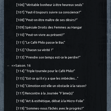
[106] "Véritable bonheur à être heureux seuls"
[107] "Faut-il toujours suivre sa conscience?"
[108] "Peut-on être maître de ses désirs?"
[109] Spéciale Droits des Femmes au Hangar
[110] "Peut-on vivre au présent?"
[111] "Le Café Philo passe le Bac"
[112] "Chacun sa vérité ?"
[113] "Prendre son temps est-ce le perdre?"
=>Saison. 16
[114] "Triple tournée pour le Café Philo!"
[115] "Est-ce qu'il n'y a que les imbéciles..."
[116] "L'émotion est-elle un obstacle à la raison?
[117] Rencontre à la Journée "F'âme(s)"
[118] "Art & esthétique, débat à la Micro-Folie"
[119] "Sommes-nous fâchés avec le progrès?"