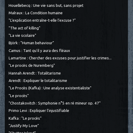
Houellebecq : Une vie sans but, sans projet
Malraux : La Condition humaine
"L’explication entraîne-t-elle l’excuse ?"
"The act of killing"
"La vie scolaire"
Björk : "Human behaviour"
Camus : Tant qu'il y aura des fléaux
Lamartine : Chercher des excuses pour justifier les crimes...
"Le procès de Nuremberg"
Hannah Arendt : Totalitarisme
Arendt : Expliquer le totalitarisme
"Le Procès (Kafka) : Une analyse existentialiste"
"Le procès"
"Chostakovitch : Symphonie n°5 en ré mineur op. 47"
Primo Levi : Expliquer l'injustifiable
Kafka : "Le procès"
"Justify My Love"