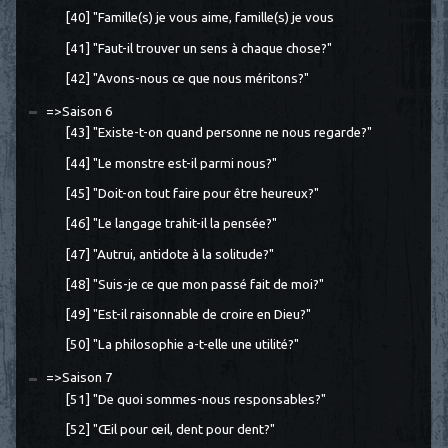
[40] "Famille(s) je vous aime, famille(s) je vous
[41] "Faut-il trouver un sens à chaque chose?"
[42] "Avons-nous ce que nous méritons?"
=>Saison 6
[43] "Existe-t-on quand personne ne nous regarde?"
[44] "Le monstre est-il parmi nous?"
[45] "Doit-on tout faire pour être heureux?"
[46] "Le langage trahit-il la pensée?"
[47] "Autrui, antidote à la solitude?"
[48] "Suis-je ce que mon passé fait de moi?"
[49] "Est-il raisonnable de croire en Dieu?"
[50] "La philosophie a-t-elle une utilité?"
=>Saison 7
[51] "De quoi sommes-nous responsables?"
[52] "Œil pour œil, dent pour dent?"