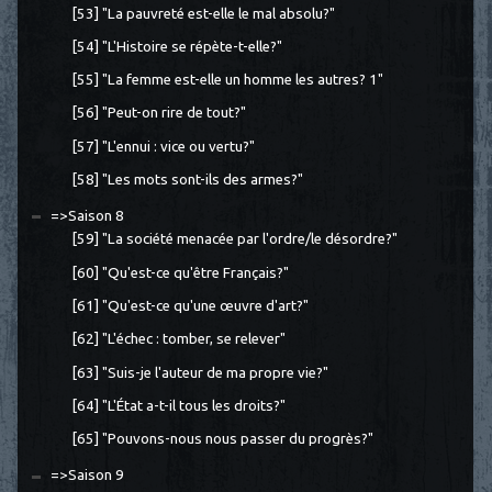
[53] "La pauvreté est-elle le mal absolu?"
[54] "L'Histoire se répète-t-elle?"
[55] "La femme est-elle un homme les autres? 1"
[56] "Peut-on rire de tout?"
[57] "L'ennui : vice ou vertu?"
[58] "Les mots sont-ils des armes?"
=>Saison 8
[59] "La société menacée par l'ordre/le désordre?"
[60] "Qu'est-ce qu'être Français?"
[61] "Qu'est-ce qu'une œuvre d'art?"
[62] "L'échec : tomber, se relever"
[63] "Suis-je l'auteur de ma propre vie?"
[64] "L'État a-t-il tous les droits?"
[65] "Pouvons-nous nous passer du progrès?"
=>Saison 9