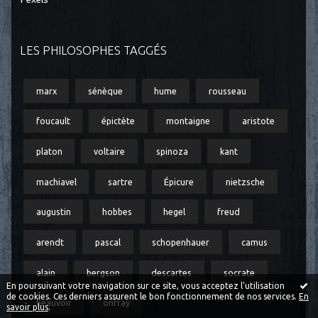
LES PHILOSOPHES TAGGÉS
marx
sénèque
hume
rousseau
foucault
épictète
montaigne
aristote
platon
voltaire
spinoza
kant
machiavel
sartre
Épicure
nietzsche
augustin
hobbes
hegel
freud
arendt
pascal
schopenhauer
camus
alain
bergson
descartes
socrate
En poursuivant votre navigation sur ce site, vous acceptez l'utilisation
de cookies. Ces derniers assurent le bon fonctionnement de nos services.
En
beauvoir
onfray
savoir plus
.