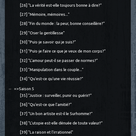
[26] "La vérité est-elle toujours bonne à dire?"
[27] "Mémoire, mémoires..."
[28] "Fin du monde : la peur, bonne conseillère?"
[29] "Oser la gentillesse"
[30] "Puis-je savoir qui je suis?"
[31] "Puis-je faire ce que je veux de mon corps?"
[32] "L'amour peut-il se passer de normes?"
[33] "Manipulation dans le couple..."
[34] "Qu'est-ce qu'une vie réussie?"
=>Saison 5
[35] "Justice : surveiller, punir ou guérir?"
[36] "Qu'est-ce que l'amitié?"
[37] "Un bon artiste est-il le Surhomme?"
[38] "L’utopie est-elle dénuée de toute valeur?"
[39] "La raison et l'irrationnel"