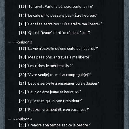
[13] "1er avril : Parlons sérieux, parlons rire"
[14] "Le café philo passe le bac - Être heureux"
[15] "Pensées sectaires : Où s'arrête ma liberté?"
[16] "Qui dit "jeune" dit-il forcément "con"?
=>Saison 3
[17] "La vie n'est-elle qu'une suite de hasards?"
[18] "Mes passions, entraves à ma liberté"
[19] "Les riches le méritent-ils ?"
[20] "Vivre seul(e) ou mal accompagné(e)?"
[21] "L'école sert-elle à enseigner ou à éduquer?
[22] "Peut-on être jeune et heureux?"
[23] "Qu'est-ce qu'un bon Président?"
[24] "Peut-on vraiment être en vacances?"
=>Saison 4
[25] "Prendre son temps est-ce le perdre?"