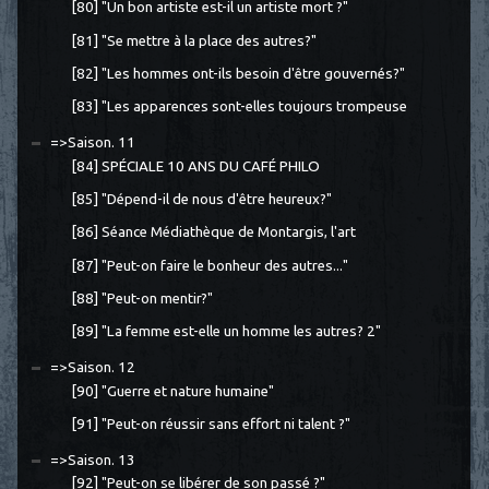
[80] "Un bon artiste est-il un artiste mort ?"
[81] "Se mettre à la place des autres?"
[82] "Les hommes ont-ils besoin d'être gouvernés?"
[83] "Les apparences sont-elles toujours trompeuse
=>Saison. 11
[84] SPÉCIALE 10 ANS DU CAFÉ PHILO
[85] "Dépend-il de nous d'être heureux?"
[86] Séance Médiathèque de Montargis, l'art
[87] "Peut-on faire le bonheur des autres..."
[88] "Peut-on mentir?"
[89] "La femme est-elle un homme les autres? 2"
=>Saison. 12
[90] "Guerre et nature humaine"
[91] "Peut-on réussir sans effort ni talent ?"
=>Saison. 13
[92] "Peut-on se libérer de son passé ?"