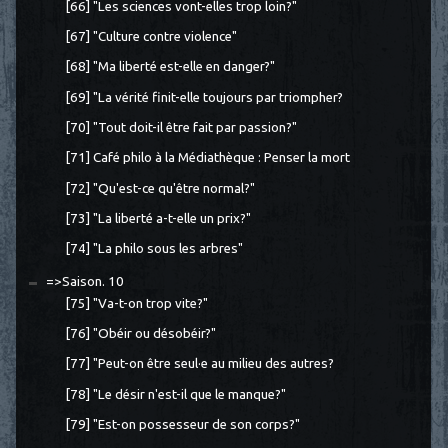
[66] "Les sciences vont-elles trop loin?"
[67] "Culture contre violence"
[68] "Ma liberté est-elle en danger?"
[69] "La vérité finit-elle toujours par triompher?
[70] "Tout doit-il être fait par passion?"
[71] Café philo à la Médiathèque : Penser la mort
[72] "Qu'est-ce qu'être normal?"
[73] "La liberté a-t-elle un prix?"
[74] "La philo sous les arbres"
=>Saison. 10
[75] "Va-t-on trop vite?"
[76] "Obéir ou désobéir?"
[77] "Peut-on être seul·e au milieu des autres?
[78] "Le désir n'est-il que le manque?"
[79] "Est-on possesseur de son corps?"