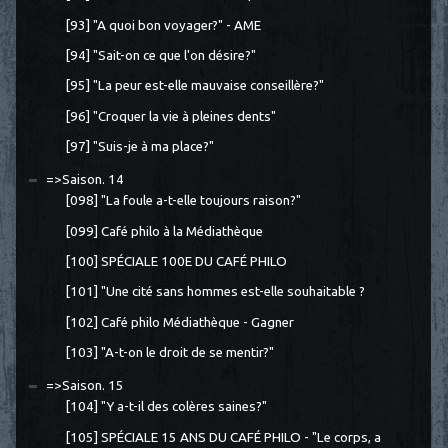
[93] "A quoi bon voyager?" - AME
[94] "Sait-on ce que l'on désire?"
[95] "La peur est-elle mauvaise conseillère?"
[96] "Croquer la vie à pleines dents"
[97] "Suis-je à ma place?"
=>Saison. 14
[098] "La foule a-t-elle toujours raison?"
[099] Café philo à la Médiathèque
[100] SPÉCIALE 100E DU CAFÉ PHILO
[101] "Une cité sans hommes est-elle souhaitable ?
[102] Café philo Médiathèque - Gagner
[103] "A-t-on le droit de se mentir?"
=>Saison. 15
[104] "Y a-t-il des colères saines?"
[105] SPÉCIALE 15 ANS DU CAFÉ PHILO - "Le corps, a