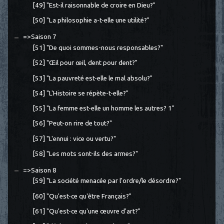
[49] "Est-il raisonnable de croire en Dieu?"
[50] "La philosophie a-t-elle une utilité?"
=>Saison 7
[51] "De quoi sommes-nous responsables?"
[52] "Œil pour œil, dent pour dent?"
[53] "La pauvreté est-elle le mal absolu?"
[54] "L'Histoire se répète-t-elle?"
[55] "La femme est-elle un homme les autres? 1"
[56] "Peut-on rire de tout?"
[57] "L'ennui : vice ou vertu?"
[58] "Les mots sont-ils des armes?"
=>Saison 8
[59] "La société menacée par l'ordre/le désordre?"
[60] "Qu'est-ce qu'être Français?"
[61] "Qu'est-ce qu'une œuvre d'art?"