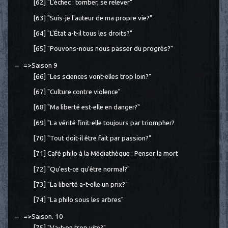
[62] "L'échec : tomber, se relever"
[63] "Suis-je l'auteur de ma propre vie?"
[64] "L'État a-t-il tous les droits?"
[65] "Pouvons-nous nous passer du progrès?"
=>Saison 9
[66] "Les sciences vont-elles trop loin?"
[67] "Culture contre violence"
[68] "Ma liberté est-elle en danger?"
[69] "La vérité finit-elle toujours par triompher?
[70] "Tout doit-il être fait par passion?"
[71] Café philo à la Médiathèque : Penser la mort
[72] "Qu'est-ce qu'être normal?"
[73] "La liberté a-t-elle un prix?"
[74] "La philo sous les arbres"
=>Saison. 10
[75] "Va-t-on trop vite?"