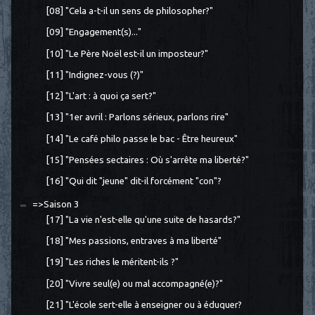
[08] "Cela a-t-il un sens de philosopher?"
[09] "Engagement(s)..."
[10] "Le Père Noël est-il un imposteur?"
[11] "Indignez-vous (?)"
[12] "L'art : à quoi ça sert?"
[13] "1er avril : Parlons sérieux, parlons rire"
[14] "Le café philo passe le bac - Être heureux"
[15] "Pensées sectaires : Où s'arrête ma liberté?"
[16] "Qui dit "jeune" dit-il forcément "con"?
=>Saison 3
[17] "La vie n'est-elle qu'une suite de hasards?"
[18] "Mes passions, entraves à ma liberté"
[19] "Les riches le méritent-ils ?"
[20] "Vivre seul(e) ou mal accompagné(e)?"
[21] "L'école sert-elle à enseigner ou à éduquer?