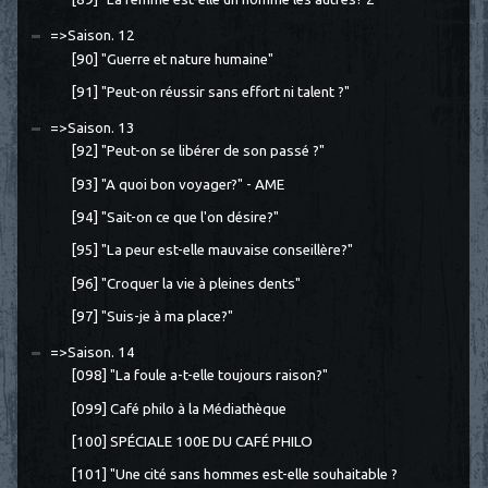
=>Saison. 12
[90] "Guerre et nature humaine"
[91] "Peut-on réussir sans effort ni talent ?"
=>Saison. 13
[92] "Peut-on se libérer de son passé ?"
[93] "A quoi bon voyager?" - AME
[94] "Sait-on ce que l'on désire?"
[95] "La peur est-elle mauvaise conseillère?"
[96] "Croquer la vie à pleines dents"
[97] "Suis-je à ma place?"
=>Saison. 14
[098] "La foule a-t-elle toujours raison?"
[099] Café philo à la Médiathèque
[100] SPÉCIALE 100E DU CAFÉ PHILO
[101] "Une cité sans hommes est-elle souhaitable ?