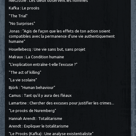
Nietzsche : Les dieux observent les hommes
Kafka : Le procès
"The Trial"
"No Surprises"
Jonas : "Agis de façon que les effets de ton action soient
compatibles avec la permanence d’une vie authentiquement
humaine"
Houellebecq : Une vie sans but, sans projet
Malraux : La Condition humaine
"L’explication entraîne-t-elle l’excuse ?"
"The act of killing"
"La vie scolaire"
Björk : "Human behaviour"
Camus : Tant qu'il y aura des fléaux
Lamartine : Chercher des excuses pour justifier les crimes...
"Le procès de Nuremberg"
Hannah Arendt : Totalitarisme
Arendt : Expliquer le totalitarisme
"Le Procès (Kafka) : Une analyse existentialiste"