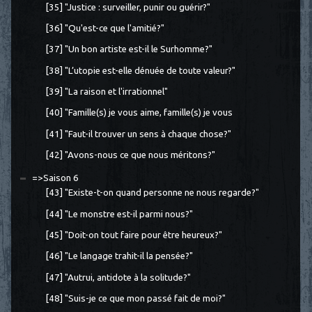
[35] "Justice : surveiller, punir ou guérir?"
[36] "Qu'est-ce que l'amitié?"
[37] "Un bon artiste est-il le Surhomme?"
[38] "L’utopie est-elle dénuée de toute valeur?"
[39] "La raison et l'irrationnel"
[40] "Famille(s) je vous aime, famille(s) je vous
[41] "Faut-il trouver un sens à chaque chose?"
[42] "Avons-nous ce que nous méritons?"
=>Saison 6
[43] "Existe-t-on quand personne ne nous regarde?"
[44] "Le monstre est-il parmi nous?"
[45] "Doit-on tout faire pour être heureux?"
[46] "Le langage trahit-il la pensée?"
[47] "Autrui, antidote à la solitude?"
[48] "Suis-je ce que mon passé fait de moi?"