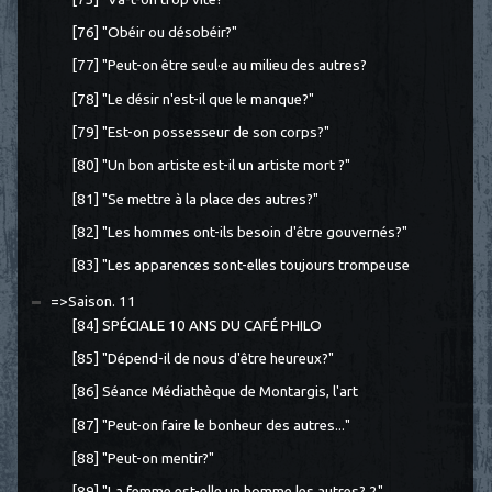
[76] "Obéir ou désobéir?"
[77] "Peut-on être seul·e au milieu des autres?
[78] "Le désir n'est-il que le manque?"
[79] "Est-on possesseur de son corps?"
[80] "Un bon artiste est-il un artiste mort ?"
[81] "Se mettre à la place des autres?"
[82] "Les hommes ont-ils besoin d'être gouvernés?"
[83] "Les apparences sont-elles toujours trompeuse
=>Saison. 11
[84] SPÉCIALE 10 ANS DU CAFÉ PHILO
[85] "Dépend-il de nous d'être heureux?"
[86] Séance Médiathèque de Montargis, l'art
[87] "Peut-on faire le bonheur des autres..."
[88] "Peut-on mentir?"
[89] "La femme est-elle un homme les autres? 2"