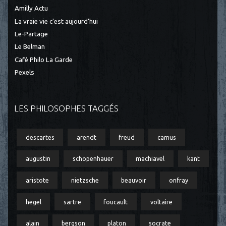
Amilly Actu
La vraie vie c'est aujourd'hui
Le-Partage
Le Belman
Café Philo La Garde
Pexels
LES PHILOSOPHES TAGGÉS
descartes
arendt
freud
camus
augustin
schopenhauer
machiavel
kant
aristote
nietzsche
beauvoir
onfray
hegel
sartre
foucault
voltaire
alain
bergson
platon
socrate