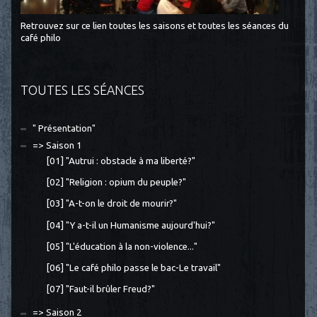
Retrouvez sur ce lien toutes les saisons et toutes les séances du
café philo
TOUTES LES SÉANCES
" Présentation"
=> Saison 1
[01] "Autrui : obstacle à ma liberté?"
[02] "Religion : opium du peuple?"
[03] "A-t-on le droit de mourir?"
[04] "Y a-t-il un Humanisme aujourd'hui?"
[05] "L'éducation à la non-violence..."
[06] "Le café philo passe le bac-Le travail"
[07] "Faut-il brûler Freud?"
=> Saison 2