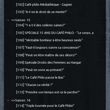
[102] Café philo Médiathèque - Gagner
[103] "A-t-on le droit de se mentir?"
=>Saison. 15
[104] "Y a-t-il des colères saines?"
[105] SPÉCIALE 15 ANS DU CAFÉ PHILO - "Le corps, a
[106] "Véritable bonheur à être heureux seuls"
[107] "Faut-il toujours suivre sa conscience?"
[108] "Peut-on être maître de ses désirs?"
[109] Spéciale Droits des Femmes au Hangar
[110] "Peut-on vivre au présent?"
[111] "Le Café Philo passe le Bac"
[112] "Chacun sa vérité ?"
[113] "Prendre son temps est-ce le perdre?"
=>Saison. 16
[114] "Triple tournée pour le Café Philo!"