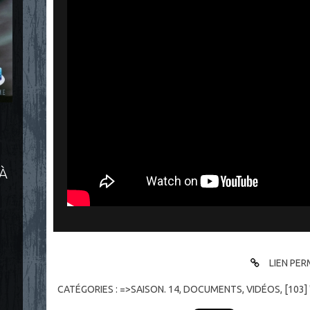
 À
LIEN PE
CATÉGORIES :
=>SAISON. 14
,
DOCUMENTS
,
VIDÉOS
,
[103]