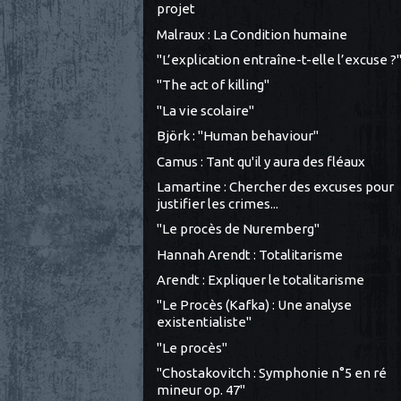
projet
Malraux : La Condition humaine
"L’explication entraîne-t-elle l’excuse ?
"The act of killing"
"La vie scolaire"
Björk : "Human behaviour"
Camus : Tant qu'il y aura des fléaux
Lamartine : Chercher des excuses pour
justifier les crimes...
"Le procès de Nuremberg"
Hannah Arendt : Totalitarisme
Arendt : Expliquer le totalitarisme
"Le Procès (Kafka) : Une analyse
existentialiste"
"Le procès"
"Chostakovitch : Symphonie n°5 en ré
mineur op. 47"