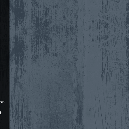
ton
t