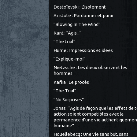
Dostoïevski : L'isolement
Aristote : Pardonner et punir
"Blowing In The Wind"
Kant : "Agis..."
"The trial"
Hume : Impressions et idées
"Explique-moi"
Nietzsche : Les dieux observent les
hommes
Kafka : Le procès
"The Trial"
"No Surprises"
Jonas : "Agis de façon que les effets de 
action soient compatibles avec la
permanence d’une vie authentiquemen
humaine"
Houellebecq : Une vie sans but, sans