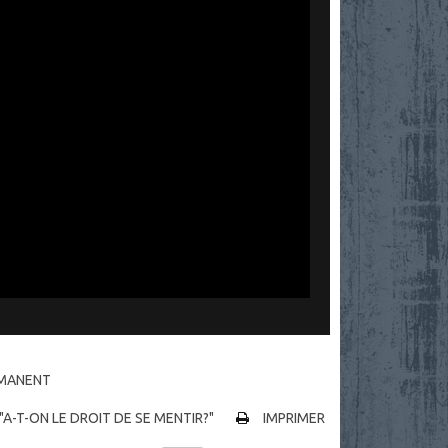
RMANENT
 "A-T-ON LE DROIT DE SE MENTIR?"
IMPRIMER