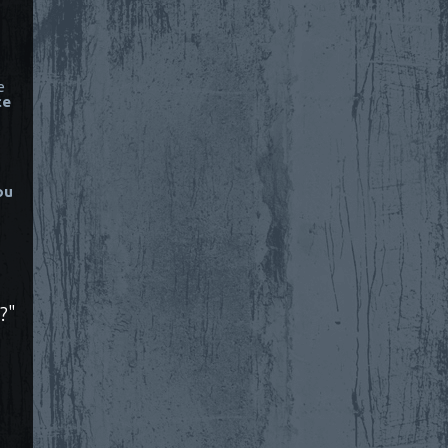
e
ce
ou
?"