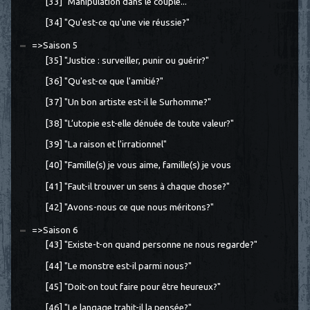
[33] "Manipulation dans le couple..."
[34] "Qu'est-ce qu'une vie réussie?"
=>Saison 5
[35] "Justice : surveiller, punir ou guérir?"
[36] "Qu'est-ce que l'amitié?"
[37] "Un bon artiste est-il le Surhomme?"
[38] "L’utopie est-elle dénuée de toute valeur?"
[39] "La raison et l'irrationnel"
[40] "Famille(s) je vous aime, famille(s) je vous
[41] "Faut-il trouver un sens à chaque chose?"
[42] "Avons-nous ce que nous méritons?"
=>Saison 6
[43] "Existe-t-on quand personne ne nous regarde?"
[44] "Le monstre est-il parmi nous?"
[45] "Doit-on tout faire pour être heureux?"
[46] "Le langage trahit-il la pensée?"