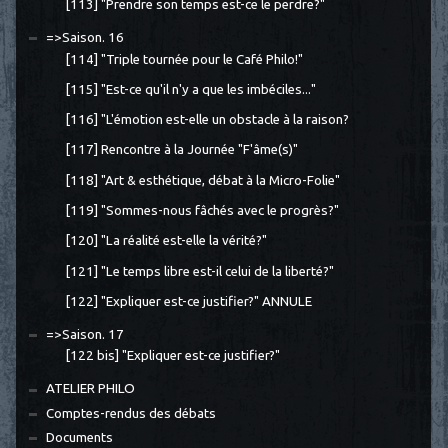
[113] "Prendre son temps est-ce le perdre?"
=>Saison. 16
[114] "Triple tournée pour le Café Philo!"
[115] "Est-ce qu'il n'y a que les imbéciles..."
[116] "L'émotion est-elle un obstacle à la raison?
[117] Rencontre à la Journée "F'âme(s)"
[118] "Art & esthétique, débat à la Micro-Folie"
[119] "Sommes-nous fâchés avec le progrès?"
[120] "La réalité est-elle la vérité?"
[121] "Le temps libre est-il celui de la liberté?"
[122] "Expliquer est-ce justifier?" ANNULE
=>Saison. 17
[122 bis] "Expliquer est-ce justifier?"
ATELIER PHILO
Comptes-rendus des débats
Documents