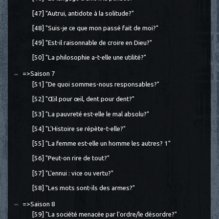
[47] "Autrui, antidote à la solitude?"
[48] "Suis-je ce que mon passé fait de moi?"
[49] "Est-il raisonnable de croire en Dieu?"
[50] "La philosophie a-t-elle une utilité?"
=>Saison 7
[51] "De quoi sommes-nous responsables?"
[52] "Œil pour œil, dent pour dent?"
[53] "La pauvreté est-elle le mal absolu?"
[54] "L'Histoire se répète-t-elle?"
[55] "La femme est-elle un homme les autres? 1"
[56] "Peut-on rire de tout?"
[57] "L'ennui : vice ou vertu?"
[58] "Les mots sont-ils des armes?"
=>Saison 8
[59] "La société menacée par l'ordre/le désordre?"