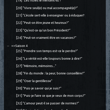
[19] "Les riches le méritent-ils ?"
[20] "Vivre seul(e) ou mal accompagné(e)?"
[21] "L'école sert-elle à enseigner ou à éduquer?
[22] "Peut-on être jeune et heureux?"
[23] "Qu'est-ce qu'un bon Président?"
[24] "Peut-on vraiment être en vacances?"
=>Saison 4
[25] "Prendre son temps est-ce le perdre?"
[26] "La vérité est-elle toujours bonne à dire?"
[27] "Mémoire, mémoires..."
[28] "Fin du monde : la peur, bonne conseillère?"
[29] "Oser la gentillesse"
[30] "Puis-je savoir qui je suis?"
[31] "Puis-je faire ce que je veux de mon corps?"
[32] "L'amour peut-il se passer de normes?"