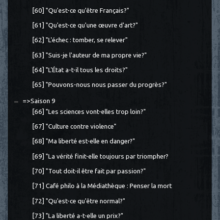
[60] "Qu'est-ce qu'être Français?"
[61] "Qu'est-ce qu'une œuvre d'art?"
[62] "L'échec : tomber, se relever"
[63] "Suis-je l'auteur de ma propre vie?"
[64] "L'État a-t-il tous les droits?"
[65] "Pouvons-nous nous passer du progrès?"
=>Saison 9
[66] "Les sciences vont-elles trop loin?"
[67] "Culture contre violence"
[68] "Ma liberté est-elle en danger?"
[69] "La vérité finit-elle toujours par triompher?
[70] "Tout doit-il être fait par passion?"
[71] Café philo à la Médiathèque : Penser la mort
[72] "Qu'est-ce qu'être normal?"
[73] "La liberté a-t-elle un prix?"