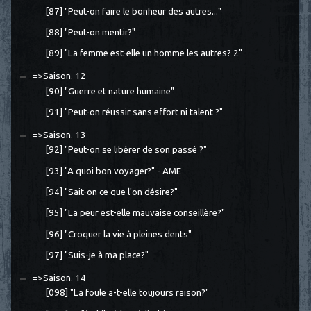
[87] "Peut-on faire le bonheur des autres..."
[88] "Peut-on mentir?"
[89] "La femme est-elle un homme les autres? 2"
=>Saison. 12
[90] "Guerre et nature humaine"
[91] "Peut-on réussir sans effort ni talent ?"
=>Saison. 13
[92] "Peut-on se libérer de son passé ?"
[93] "A quoi bon voyager?" - AME
[94] "Sait-on ce que l'on désire?"
[95] "La peur est-elle mauvaise conseillère?"
[96] "Croquer la vie à pleines dents"
[97] "Suis-je à ma place?"
=>Saison. 14
[098] "La foule a-t-elle toujours raison?"