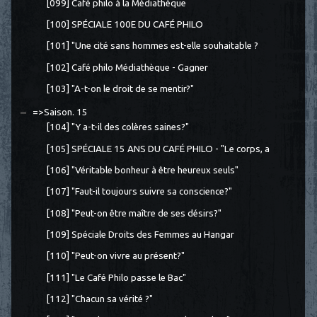
[099] Café philo à la Médiathèque
[100] SPÉCIALE 100E DU CAFÉ PHILO
[101] "Une cité sans hommes est-elle souhaitable ?
[102] Café philo Médiathèque - Gagner
[103] "A-t-on le droit de se mentir?"
=>Saison. 15
[104] "Y a-t-il des colères saines?"
[105] SPÉCIALE 15 ANS DU CAFÉ PHILO - "Le corps, a
[106] "Véritable bonheur à être heureux seuls"
[107] "Faut-il toujours suivre sa conscience?"
[108] "Peut-on être maître de ses désirs?"
[109] Spéciale Droits des Femmes au Hangar
[110] "Peut-on vivre au présent?"
[111] "Le Café Philo passe le Bac"
[112] "Chacun sa vérité ?"