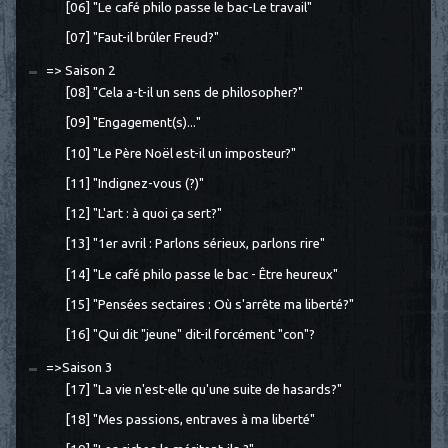
[06] "Le café philo passe le bac-Le travail"
[07] "Faut-il brûler Freud?"
=> Saison 2
[08] "Cela a-t-il un sens de philosopher?"
[09] "Engagement(s)..."
[10] "Le Père Noël est-il un imposteur?"
[11] "Indignez-vous (?)"
[12] "L'art : à quoi ça sert?"
[13] "1er avril : Parlons sérieux, parlons rire"
[14] "Le café philo passe le bac - Être heureux"
[15] "Pensées sectaires : Où s'arrête ma liberté?"
[16] "Qui dit "jeune" dit-il forcément "con"?
=>Saison 3
[17] "La vie n'est-elle qu'une suite de hasards?"
[18] "Mes passions, entraves à ma liberté"