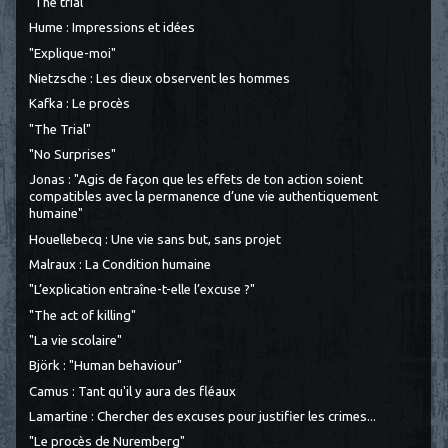
"The trial"
Hume : Impressions et idées
"Explique-moi"
Nietzsche : Les dieux observent les hommes
Kafka : Le procès
"The Trial"
"No Surprises"
Jonas : "Agis de façon que les effets de ton action soient
compatibles avec la permanence d’une vie authentiquement
humaine"
Houellebecq : Une vie sans but, sans projet
Malraux : La Condition humaine
"L’explication entraîne-t-elle l’excuse ?"
"The act of killing"
"La vie scolaire"
Björk : "Human behaviour"
Camus : Tant qu'il y aura des fléaux
Lamartine : Chercher des excuses pour justifier les crimes...
"Le procès de Nuremberg"