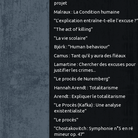
projet
Malraux : La Condition humaine
"L’explication entraîne-t-elle l’excuse ?
"The act of killing"
"La vie scolaire"
Björk : "Human behaviour"
Camus : Tant qu'il y aura des fléaux
Lamartine : Chercher des excuses pour
justifier les crimes...
"Le procès de Nuremberg"
Hannah Arendt : Totalitarisme
Arendt : Expliquer le totalitarisme
"Le Procès (Kafka) : Une analyse
existentialiste"
"Le procès"
"Chostakovitch : Symphonie n°5 en ré
mineur op. 47"