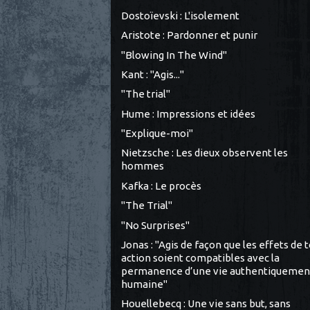
Dostoïevski : L'isolement
Aristote : Pardonner et punir
"Blowing In The Wind"
Kant : "Agis..."
"The trial"
Hume : Impressions et idées
"Explique-moi"
Nietzsche : Les dieux observent les
hommes
Kafka : Le procès
"The Trial"
"No Surprises"
Jonas : "Agis de façon que les effets de 
action soient compatibles avec la
permanence d’une vie authentiquemen
humaine"
Houellebecq : Une vie sans but, sans