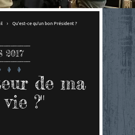
il
Qu'est-ce qu'un bon Président ?
 2017
uteur de ma
vie ?"