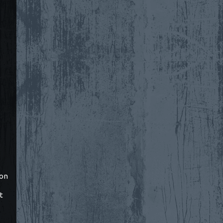
ton
t