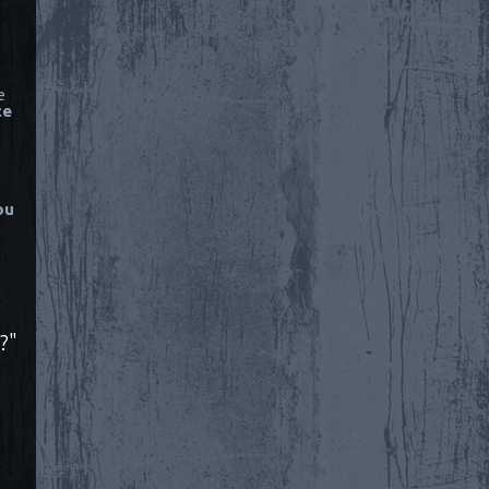
e
ce
ou
?"