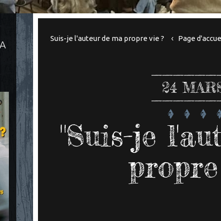
Suis-je l'auteur de ma propre vie ?
Page d'accue
LA
24
MARS
"Suis-je l'a
propre 