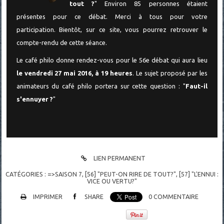
tout ?
" Environ 85 personnes étaient
présentes pour ce débat.
Merci à tous pour votre
participation.
Bientôt, sur ce site, vous pourrez retrouver le
compte-rendu de cette séance.
Le café philo donne rendez-vous pour le 56e débat qui aura lieu
le vendredi 27 mai 2016, à 19 heures
. Le sujet proposé par les
animateurs du café philo portera sur cette question : "
Faut-il
s'ennuyer ?
"
LIEN PERMANENT
CATÉGORIES :
=>SAISON 7
,
[56] "PEUT-ON RIRE DE TOUT?"
,
[57] "L'ENNUI :
VICE OU VERTU?"
IMPRIMER
SHARE
0
COMMENTAIRE