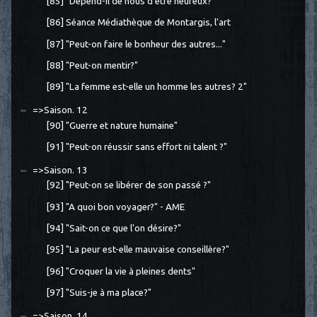
[85] "Dépend-il de nous d'être heureux?"
[86] Séance Médiathèque de Montargis, l'art
[87] "Peut-on faire le bonheur des autres..."
[88] "Peut-on mentir?"
[89] "La femme est-elle un homme les autres? 2"
=>Saison. 12
[90] "Guerre et nature humaine"
[91] "Peut-on réussir sans effort ni talent ?"
=>Saison. 13
[92] "Peut-on se libérer de son passé ?"
[93] "A quoi bon voyager?" - AME
[94] "Sait-on ce que l'on désire?"
[95] "La peur est-elle mauvaise conseillère?"
[96] "Croquer la vie à pleines dents"
[97] "Suis-je à ma place?"
=>Saison. 14