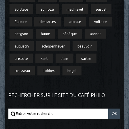
épictète
spinoza
machiavel
pascal
Épicure
descartes
socrate
voltaire
bergson
hume
sénèque
arendt
augustin
schopenhauer
beauvoir
aristote
kant
alain
sartre
rousseau
hobbes
hegel
RECHERCHER SUR LE SITE DU CAFÉ PHILO