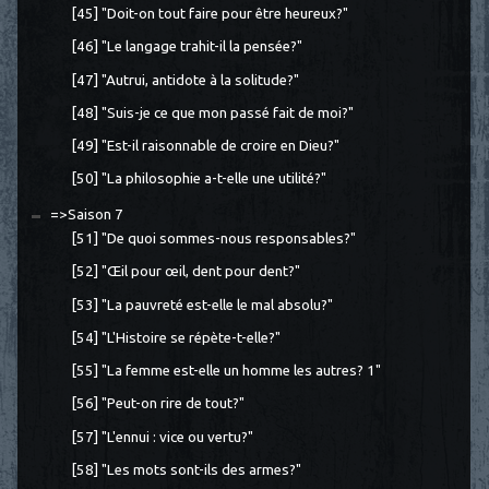
[45] "Doit-on tout faire pour être heureux?"
[46] "Le langage trahit-il la pensée?"
[47] "Autrui, antidote à la solitude?"
[48] "Suis-je ce que mon passé fait de moi?"
[49] "Est-il raisonnable de croire en Dieu?"
[50] "La philosophie a-t-elle une utilité?"
=>Saison 7
[51] "De quoi sommes-nous responsables?"
[52] "Œil pour œil, dent pour dent?"
[53] "La pauvreté est-elle le mal absolu?"
[54] "L'Histoire se répète-t-elle?"
[55] "La femme est-elle un homme les autres? 1"
[56] "Peut-on rire de tout?"
[57] "L'ennui : vice ou vertu?"
[58] "Les mots sont-ils des armes?"