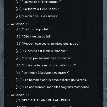
[72] "Qu'est-ce qu'être normal?"
[73] "La liberté a-t-elle un prix?"
[74] "La philo sous les arbres"
=>Saison. 10
[75] "Va-t-on trop vite?"
[76] "Obéir ou désobéir?"
[77] "Peut-on être seul·e au milieu des autres?
[78] "Le désir n'est-il que le manque?"
[79] "Est-on possesseur de son corps?"
[80] "Un bon artiste est-il un artiste mort ?"
[81] "Se mettre à la place des autres?"
[82] "Les hommes ont-ils besoin d'être gouvernés?"
[83] "Les apparences sont-elles toujours trompeuse
=>Saison. 11
[84] SPÉCIALE 10 ANS DU CAFÉ PHILO