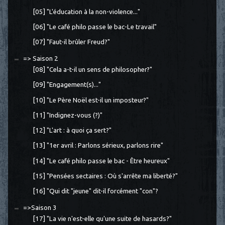
[05] "L'éducation à la non-violence..."
[06] "Le café philo passe le bac-Le travail"
[07] "Faut-il brûler Freud?"
=> Saison 2
[08] "Cela a-t-il un sens de philosopher?"
[09] "Engagement(s)..."
[10] "Le Père Noël est-il un imposteur?"
[11] "Indignez-vous (?)"
[12] "L'art : à quoi ça sert?"
[13] "1er avril : Parlons sérieux, parlons rire"
[14] "Le café philo passe le bac - Être heureux"
[15] "Pensées sectaires : Où s'arrête ma liberté?"
[16] "Qui dit "jeune" dit-il forcément "con"?
=>Saison 3
[17] "La vie n'est-elle qu'une suite de hasards?"