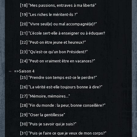
[18] "Mes passions, entraves à ma liberté"
[19] "Les riches le méritent-ils ?"
[20] "Vivre seul(e) ou mal accompagné(e)?"
[21] "L'école sert-elle à enseigner ou à éduquer?
[22] "Peut-on être jeune et heureux?"
[23] "Qu'est-ce qu'un bon Président?"
[24] "Peut-on vraiment être en vacances?"
=>Saison 4
[25] "Prendre son temps est-ce le perdre?"
[26] "La vérité est-elle toujours bonne à dire?"
[27] "Mémoire, mémoires..."
[28] "Fin du monde : la peur, bonne conseillère?"
[29] "Oser la gentillesse"
[30] "Puis-je savoir qui je suis?"
[31] "Puis-je faire ce que je veux de mon corps?"