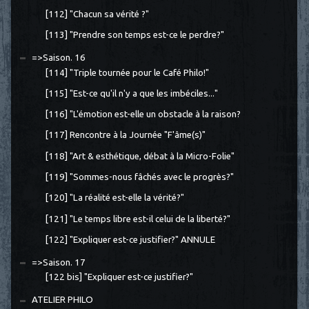
[112] "Chacun sa vérité ?"
[113] "Prendre son temps est-ce le perdre?"
=>Saison. 16
[114] "Triple tournée pour le Café Philo!"
[115] "Est-ce qu'il n'y a que les imbéciles..."
[116] "L'émotion est-elle un obstacle à la raison?
[117] Rencontre à la Journée "F'âme(s)"
[118] "Art & esthétique, débat à la Micro-Folie"
[119] "Sommes-nous fâchés avec le progrès?"
[120] "La réalité est-elle la vérité?"
[121] "Le temps libre est-il celui de la liberté?"
[122] "Expliquer est-ce justifier?" ANNULE
=>Saison. 17
[122 bis] "Expliquer est-ce justifier?"
ATELIER PHILO