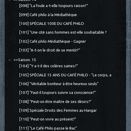
[098] "La foule a-t-elle toujours raison?"
[099] Café philo à la Médiathèque
[100] SPÉCIALE 100E DU CAFÉ PHILO
[101] "Une cité sans hommes est-elle souhaitable ?
[102] Café philo Médiathèque - Gagner
[103] "A-t-on le droit de se mentir?"
=>Saison. 15
[104] "Y a-t-il des colères saines?"
[105] SPÉCIALE 15 ANS DU CAFÉ PHILO - "Le corps, a
[106] "Véritable bonheur à être heureux seuls"
[107] "Faut-il toujours suivre sa conscience?"
[108] "Peut-on être maître de ses désirs?"
[109] Spéciale Droits des Femmes au Hangar
[110] "Peut-on vivre au présent?"
[111] "Le Café Philo passe le Bac"