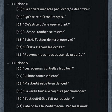
=>Saison 8
[59] "La société menacée par l'ordre/le désordre?"
[60] "Qu'est-ce qu'être Français?"
[61] "Qu'est-ce qu'une œuvre d'art?"
[62] "L'échec : tomber, se relever"
[63] "Suis-je l'auteur de ma propre vie?"
[64] "L'État a-t-il tous les droits?"
[65] "Pouvons-nous nous passer du progrès?"
=>Saison 9
[66] "Les sciences vont-elles trop loin?"
[67] "Culture contre violence"
[68] "Ma liberté est-elle en danger?"
[69] "La vérité finit-elle toujours par triompher?
[70] "Tout doit-il être fait par passion?"
[71] Café philo à la Médiathèque : Penser la mort