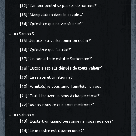
[32] "L'amour peut-il se passer de normes?"
[33] "Manipulation dans le couple..."
[34] "Qu'est-ce qu'une vie réussie?"
=>Saison 5
[35] "Justice : surveiller, punir ou guérir?"
[36] "Qu'est-ce que l'amitié?"
[37] "Un bon artiste est-il le Surhomme?"
[38] "L’utopie est-elle dénuée de toute valeur?"
[39] "La raison et l'irrationnel"
[40] "Famille(s) je vous aime, famille(s) je vous
[41] "Faut-il trouver un sens à chaque chose?"
[42] "Avons-nous ce que nous méritons?"
=>Saison 6
[43] "Existe-t-on quand personne ne nous regarde?"
[44] "Le monstre est-il parmi nous?"