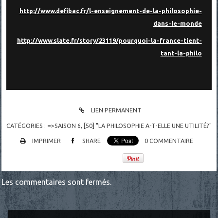
http://www.defibac.fr/l-enseignement-de-la-philosophie-
dans-le-monde
http://www.slate.fr/story/23119/pourquoi-la-france-tient-
tant-la-philo
LIEN PERMANENT
CATÉGORIES :
=>SAISON 6
,
[50] "LA PHILOSOPHIE A-T-ELLE UNE UTILITÉ?"
IMPRIMER
SHARE
0
COMMENTAIRE
Les commentaires sont fermés.