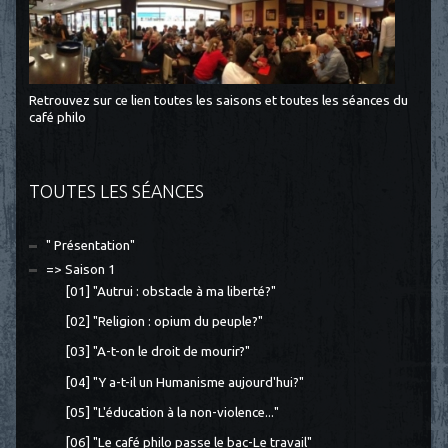
Retrouvez sur ce lien toutes les saisons et toutes les séances du
café philo
TOUTES LES SÉANCES
" Présentation"
=> Saison 1
[01] "Autrui : obstacle à ma liberté?"
[02] "Religion : opium du peuple?"
[03] "A-t-on le droit de mourir?"
[04] "Y a-t-il un Humanisme aujourd'hui?"
[05] "L'éducation à la non-violence..."
[06] "Le café philo passe le bac-Le travail"