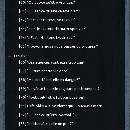
[60] "Qu'est-ce qu'être Français?"
[61] "Qu'est-ce qu'une œuvre d'art?"
[62] "L'échec : tomber, se relever"
[63] "Suis-je l'auteur de ma propre vie?"
[64] "L'État a-t-il tous les droits?"
[65] "Pouvons-nous nous passer du progrès?"
=>Saison 9
[66] "Les sciences vont-elles trop loin?"
[67] "Culture contre violence"
[68] "Ma liberté est-elle en danger?"
[69] "La vérité finit-elle toujours par triompher?
[70] "Tout doit-il être fait par passion?"
[71] Café philo à la Médiathèque : Penser la mort
[72] "Qu'est-ce qu'être normal?"
[73] "La liberté a-t-elle un prix?"