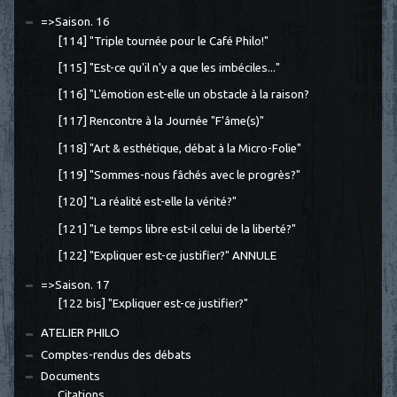
=>Saison. 16
[114] "Triple tournée pour le Café Philo!"
[115] "Est-ce qu'il n'y a que les imbéciles..."
[116] "L'émotion est-elle un obstacle à la raison?
[117] Rencontre à la Journée "F'âme(s)"
[118] "Art & esthétique, débat à la Micro-Folie"
[119] "Sommes-nous fâchés avec le progrès?"
[120] "La réalité est-elle la vérité?"
[121] "Le temps libre est-il celui de la liberté?"
[122] "Expliquer est-ce justifier?" ANNULE
=>Saison. 17
[122 bis] "Expliquer est-ce justifier?"
ATELIER PHILO
Comptes-rendus des débats
Documents
Citations