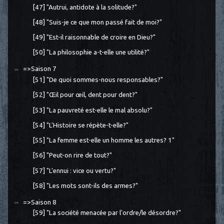
[47] "Autrui, antidote à la solitude?"
[48] "Suis-je ce que mon passé fait de moi?"
[49] "Est-il raisonnable de croire en Dieu?"
[50] "La philosophie a-t-elle une utilité?"
=>Saison 7
[51] "De quoi sommes-nous responsables?"
[52] "Œil pour œil, dent pour dent?"
[53] "La pauvreté est-elle le mal absolu?"
[54] "L'Histoire se répète-t-elle?"
[55] "La femme est-elle un homme les autres? 1"
[56] "Peut-on rire de tout?"
[57] "L'ennui : vice ou vertu?"
[58] "Les mots sont-ils des armes?"
=>Saison 8
[59] "La société menacée par l'ordre/le désordre?"