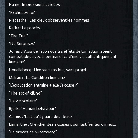
Hume : Impressions et idées
"Explique-moi"
Nietzsche : Les dieux observent les hommes
Kafka : Le procès
"The Trial"
"No Surprises"
Jonas : "Agis de façon que les effets de ton action soient
compatibles avec la permanence d’une vie authentiquement
humaine"
Houellebecq : Une vie sans but, sans projet
Malraux : La Condition humaine
"L’explication entraîne-t-elle l’excuse ?"
"The act of killing"
"La vie scolaire"
Björk : "Human behaviour"
Camus : Tant qu'il y aura des fléaux
Lamartine : Chercher des excuses pour justifier les crimes...
"Le procès de Nuremberg"