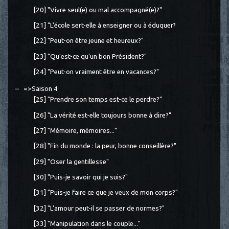
[20] "Vivre seul(e) ou mal accompagné(e)?"
[21] "L'école sert-elle à enseigner ou à éduquer?
[22] "Peut-on être jeune et heureux?"
[23] "Qu'est-ce qu'un bon Président?"
[24] "Peut-on vraiment être en vacances?"
=>Saison 4
[25] "Prendre son temps est-ce le perdre?"
[26] "La vérité est-elle toujours bonne à dire?"
[27] "Mémoire, mémoires..."
[28] "Fin du monde : la peur, bonne conseillère?"
[29] "Oser la gentillesse"
[30] "Puis-je savoir qui je suis?"
[31] "Puis-je faire ce que je veux de mon corps?"
[32] "L'amour peut-il se passer de normes?"
[33] "Manipulation dans le couple..."