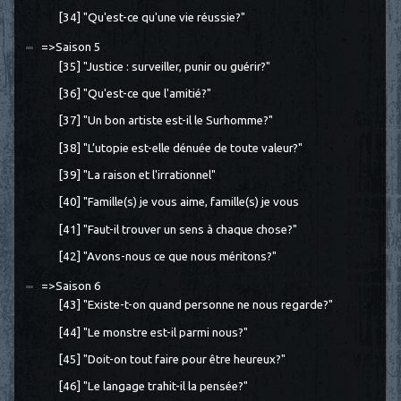
[34] "Qu'est-ce qu'une vie réussie?"
=>Saison 5
[35] "Justice : surveiller, punir ou guérir?"
[36] "Qu'est-ce que l'amitié?"
[37] "Un bon artiste est-il le Surhomme?"
[38] "L’utopie est-elle dénuée de toute valeur?"
[39] "La raison et l'irrationnel"
[40] "Famille(s) je vous aime, famille(s) je vous
[41] "Faut-il trouver un sens à chaque chose?"
[42] "Avons-nous ce que nous méritons?"
=>Saison 6
[43] "Existe-t-on quand personne ne nous regarde?"
[44] "Le monstre est-il parmi nous?"
[45] "Doit-on tout faire pour être heureux?"
[46] "Le langage trahit-il la pensée?"