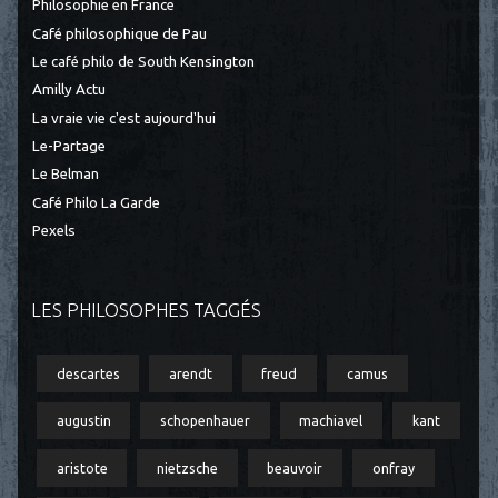
Philosophie en France
Café philosophique de Pau
Le café philo de South Kensington
Amilly Actu
La vraie vie c'est aujourd'hui
Le-Partage
Le Belman
Café Philo La Garde
Pexels
LES PHILOSOPHES TAGGÉS
descartes
arendt
freud
camus
augustin
schopenhauer
machiavel
kant
aristote
nietzsche
beauvoir
onfray