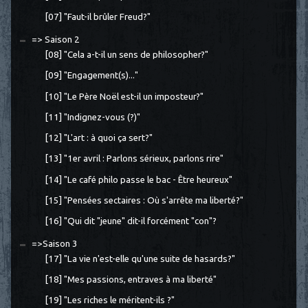
[07] "Faut-il brûler Freud?"
=> Saison 2
[08] "Cela a-t-il un sens de philosopher?"
[09] "Engagement(s)..."
[10] "Le Père Noël est-il un imposteur?"
[11] "Indignez-vous (?)"
[12] "L'art : à quoi ça sert?"
[13] "1er avril : Parlons sérieux, parlons rire"
[14] "Le café philo passe le bac - Être heureux"
[15] "Pensées sectaires : Où s'arrête ma liberté?"
[16] "Qui dit "jeune" dit-il forcément "con"?
=>Saison 3
[17] "La vie n'est-elle qu'une suite de hasards?"
[18] "Mes passions, entraves à ma liberté"
[19] "Les riches le méritent-ils ?"