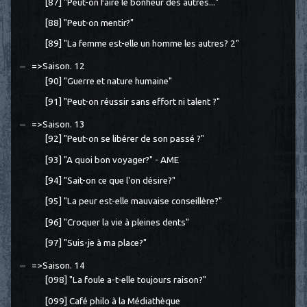
[87] "Peut-on faire le bonheur des autres..."
[88] "Peut-on mentir?"
[89] "La femme est-elle un homme les autres? 2"
=>Saison. 12
[90] "Guerre et nature humaine"
[91] "Peut-on réussir sans effort ni talent ?"
=>Saison. 13
[92] "Peut-on se libérer de son passé ?"
[93] "A quoi bon voyager?" - AME
[94] "Sait-on ce que l'on désire?"
[95] "La peur est-elle mauvaise conseillère?"
[96] "Croquer la vie à pleines dents"
[97] "Suis-je à ma place?"
=>Saison. 14
[098] "La foule a-t-elle toujours raison?"
[099] Café philo à la Médiathèque