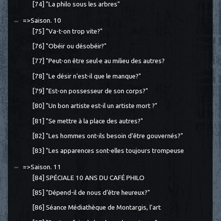
[74] "La philo sous les arbres"
=>Saison. 10
[75] "Va-t-on trop vite?"
[76] "Obéir ou désobéir?"
[77] "Peut-on être seul·e au milieu des autres?
[78] "Le désir n'est-il que le manque?"
[79] "Est-on possesseur de son corps?"
[80] "Un bon artiste est-il un artiste mort ?"
[81] "Se mettre à la place des autres?"
[82] "Les hommes ont-ils besoin d'être gouvernés?"
[83] "Les apparences sont-elles toujours trompeuse
=>Saison. 11
[84] SPÉCIALE 10 ANS DU CAFÉ PHILO
[85] "Dépend-il de nous d'être heureux?"
[86] Séance Médiathèque de Montargis, l'art