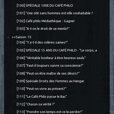
[100] SPÉCIALE 100E DU CAFÉ PHILO
[101] "Une cité sans hommes est-elle souhaitable ?
[102] Café philo Médiathèque - Gagner
[103] "A-t-on le droit de se mentir?"
=>Saison. 15
[104] "Y a-t-il des colères saines?"
[105] SPÉCIALE 15 ANS DU CAFÉ PHILO - "Le corps, a
[106] "Véritable bonheur à être heureux seuls"
[107] "Faut-il toujours suivre sa conscience?"
[108] "Peut-on être maître de ses désirs?"
[109] Spéciale Droits des Femmes au Hangar
[110] "Peut-on vivre au présent?"
[111] "Le Café Philo passe le Bac"
[112] "Chacun sa vérité ?"
[113] "Prendre son temps est-ce le perdre?"