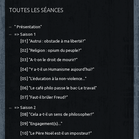
TOUTES LES SÉANCES
" Présentation"
=> Saison 1
[01] "Autrui : obstacle à ma liberté?"
[02] "Religion : opium du peuple?"
[03] "A-t-on le droit de mourir?"
[04] "Y a-t-il un Humanisme aujourd'hui?"
[05] "L'éducation à la non-violence..."
[06] "Le café philo passe le bac-Le travail"
[07] "Faut-il brûler Freud?"
=> Saison 2
[08] "Cela a-t-il un sens de philosopher?"
[09] "Engagement(s)..."
[10] "Le Père Noël est-il un imposteur?"