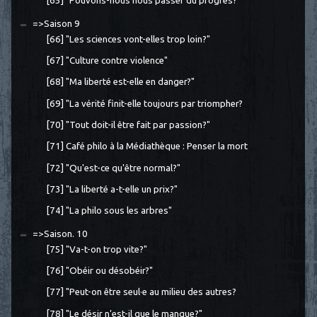
[65] "Pouvons-nous nous passer du progrès?"
=>Saison 9
[66] "Les sciences vont-elles trop loin?"
[67] "Culture contre violence"
[68] "Ma liberté est-elle en danger?"
[69] "La vérité finit-elle toujours par triompher?
[70] "Tout doit-il être fait par passion?"
[71] Café philo à la Médiathèque : Penser la mort
[72] "Qu'est-ce qu'être normal?"
[73] "La liberté a-t-elle un prix?"
[74] "La philo sous les arbres"
=>Saison. 10
[75] "Va-t-on trop vite?"
[76] "Obéir ou désobéir?"
[77] "Peut-on être seul·e au milieu des autres?
[78] "Le désir n'est-il que le manque?"