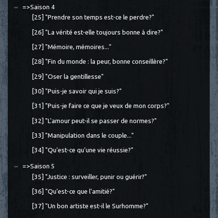
=>Saison 4
[25] "Prendre son temps est-ce le perdre?"
[26] "La vérité est-elle toujours bonne à dire?"
[27] "Mémoire, mémoires..."
[28] "Fin du monde : la peur, bonne conseillère?"
[29] "Oser la gentillesse"
[30] "Puis-je savoir qui je suis?"
[31] "Puis-je faire ce que je veux de mon corps?"
[32] "L'amour peut-il se passer de normes?"
[33] "Manipulation dans le couple..."
[34] "Qu'est-ce qu'une vie réussie?"
=>Saison 5
[35] "Justice : surveiller, punir ou guérir?"
[36] "Qu'est-ce que l'amitié?"
[37] "Un bon artiste est-il le Surhomme?"