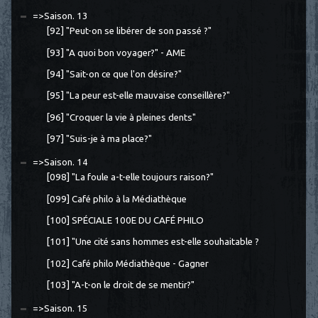
=>Saison. 13
[92] "Peut-on se libérer de son passé ?"
[93] "A quoi bon voyager?" - AME
[94] "Sait-on ce que l'on désire?"
[95] "La peur est-elle mauvaise conseillère?"
[96] "Croquer la vie à pleines dents"
[97] "Suis-je à ma place?"
=>Saison. 14
[098] "La foule a-t-elle toujours raison?"
[099] Café philo à la Médiathèque
[100] SPÉCIALE 100E DU CAFÉ PHILO
[101] "Une cité sans hommes est-elle souhaitable ?
[102] Café philo Médiathèque - Gagner
[103] "A-t-on le droit de se mentir?"
=>Saison. 15