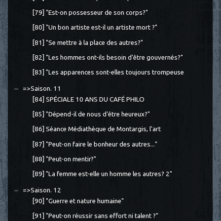
[79] "Est-on possesseur de son corps?"
[80] "Un bon artiste est-il un artiste mort ?"
[81] "Se mettre à la place des autres?"
[82] "Les hommes ont-ils besoin d'être gouvernés?"
[83] "Les apparences sont-elles toujours trompeuse
=>Saison. 11
[84] SPÉCIALE 10 ANS DU CAFÉ PHILO
[85] "Dépend-il de nous d'être heureux?"
[86] Séance Médiathèque de Montargis, l'art
[87] "Peut-on faire le bonheur des autres..."
[88] "Peut-on mentir?"
[89] "La femme est-elle un homme les autres? 2"
=>Saison. 12
[90] "Guerre et nature humaine"
[91] "Peut-on réussir sans effort ni talent ?"