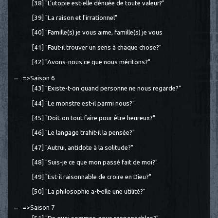
[38] "L’utopie est-elle dénuée de toute valeur?"
[39] "La raison et l'irrationnel"
[40] "Famille(s) je vous aime, famille(s) je vous
[41] "Faut-il trouver un sens à chaque chose?"
[42] "Avons-nous ce que nous méritons?"
=>Saison 6
[43] "Existe-t-on quand personne ne nous regarde?"
[44] "Le monstre est-il parmi nous?"
[45] "Doit-on tout faire pour être heureux?"
[46] "Le langage trahit-il la pensée?"
[47] "Autrui, antidote à la solitude?"
[48] "Suis-je ce que mon passé fait de moi?"
[49] "Est-il raisonnable de croire en Dieu?"
[50] "La philosophie a-t-elle une utilité?"
=>Saison 7