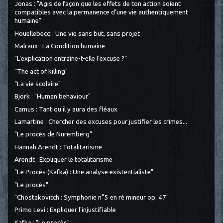
Jonas : "Agis de façon que les effets de ton action soient
compatibles avec la permanence d’une vie authentiquement
humaine"
Houellebecq : Une vie sans but, sans projet
Malraux : La Condition humaine
"L’explication entraîne-t-elle l’excuse ?"
"The act of killing"
"La vie scolaire"
Björk : "Human behaviour"
Camus : Tant qu'il y aura des fléaux
Lamartine : Chercher des excuses pour justifier les crimes...
"Le procès de Nuremberg"
Hannah Arendt : Totalitarisme
Arendt : Expliquer le totalitarisme
"Le Procès (Kafka) : Une analyse existentialiste"
"Le procès"
"Chostakovitch : Symphonie n°5 en ré mineur op. 47"
Primo Levi : Expliquer l'injustifiable
Kafka : "Le procès"