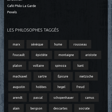
Café Philo La Garde
Pexels
LES PHILOSOPHES TAGGÉS
marx
sénèque
hume
rousseau
foucault
épictète
montaigne
aristote
platon
voltaire
spinoza
kant
machiavel
sartre
Épicure
nietzsche
augustin
hobbes
hegel
freud
arendt
pascal
schopenhauer
camus
alain
bergson
descartes
socrate