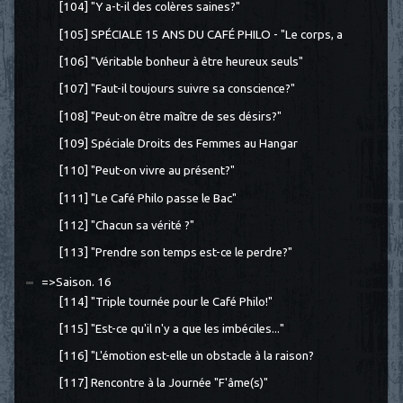
[104] "Y a-t-il des colères saines?"
[105] SPÉCIALE 15 ANS DU CAFÉ PHILO - "Le corps, a
[106] "Véritable bonheur à être heureux seuls"
[107] "Faut-il toujours suivre sa conscience?"
[108] "Peut-on être maître de ses désirs?"
[109] Spéciale Droits des Femmes au Hangar
[110] "Peut-on vivre au présent?"
[111] "Le Café Philo passe le Bac"
[112] "Chacun sa vérité ?"
[113] "Prendre son temps est-ce le perdre?"
=>Saison. 16
[114] "Triple tournée pour le Café Philo!"
[115] "Est-ce qu'il n'y a que les imbéciles..."
[116] "L'émotion est-elle un obstacle à la raison?
[117] Rencontre à la Journée "F'âme(s)"