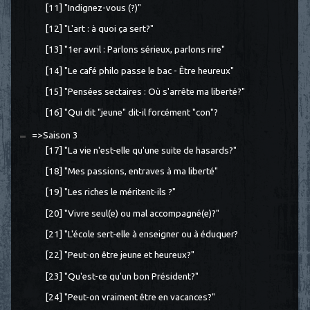
[11] "Indignez-vous (?)"
[12] "L'art : à quoi ça sert?"
[13] "1er avril : Parlons sérieux, parlons rire"
[14] "Le café philo passe le bac - Être heureux"
[15] "Pensées sectaires : Où s'arrête ma liberté?"
[16] "Qui dit "jeune" dit-il forcément "con"?
=>Saison 3
[17] "La vie n'est-elle qu'une suite de hasards?"
[18] "Mes passions, entraves à ma liberté"
[19] "Les riches le méritent-ils ?"
[20] "Vivre seul(e) ou mal accompagné(e)?"
[21] "L'école sert-elle à enseigner ou à éduquer?
[22] "Peut-on être jeune et heureux?"
[23] "Qu'est-ce qu'un bon Président?"
[24] "Peut-on vraiment être en vacances?"