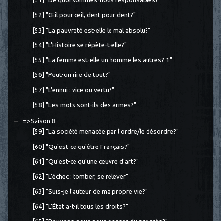
[51] "De quoi sommes-nous responsables?"
[52] "Œil pour œil, dent pour dent?"
[53] "La pauvreté est-elle le mal absolu?"
[54] "L'Histoire se répète-t-elle?"
[55] "La femme est-elle un homme les autres? 1"
[56] "Peut-on rire de tout?"
[57] "L'ennui : vice ou vertu?"
[58] "Les mots sont-ils des armes?"
=>Saison 8
[59] "La société menacée par l'ordre/le désordre?"
[60] "Qu'est-ce qu'être Français?"
[61] "Qu'est-ce qu'une œuvre d'art?"
[62] "L'échec : tomber, se relever"
[63] "Suis-je l'auteur de ma propre vie?"
[64] "L'État a-t-il tous les droits?"