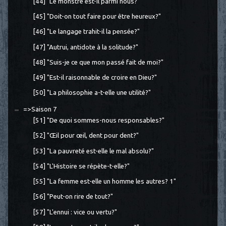
[44] "Le monstre est-il parmi nous?"
[45] "Doit-on tout faire pour être heureux?"
[46] "Le langage trahit-il la pensée?"
[47] "Autrui, antidote à la solitude?"
[48] "Suis-je ce que mon passé fait de moi?"
[49] "Est-il raisonnable de croire en Dieu?"
[50] "La philosophie a-t-elle une utilité?"
=>Saison 7
[51] "De quoi sommes-nous responsables?"
[52] "Œil pour œil, dent pour dent?"
[53] "La pauvreté est-elle le mal absolu?"
[54] "L'Histoire se répète-t-elle?"
[55] "La femme est-elle un homme les autres? 1"
[56] "Peut-on rire de tout?"
[57] "L'ennui : vice ou vertu?"