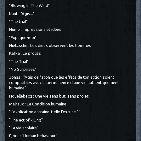
"Blowing In The Wind"
Kant : "Agis..."
"The trial"
Hume : Impressions et idées
"Explique-moi"
Nietzsche : Les dieux observent les hommes
Kafka : Le procès
"The Trial"
"No Surprises"
Jonas : "Agis de façon que les effets de ton action soient
compatibles avec la permanence d’une vie authentiquement
humaine"
Houellebecq : Une vie sans but, sans projet
Malraux : La Condition humaine
"L’explication entraîne-t-elle l’excuse ?"
"The act of killing"
"La vie scolaire"
Björk : "Human behaviour"