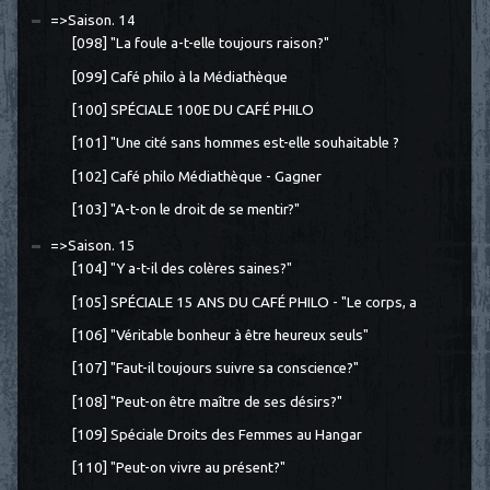
=>Saison. 14
[098] "La foule a-t-elle toujours raison?"
[099] Café philo à la Médiathèque
[100] SPÉCIALE 100E DU CAFÉ PHILO
[101] "Une cité sans hommes est-elle souhaitable ?
[102] Café philo Médiathèque - Gagner
[103] "A-t-on le droit de se mentir?"
=>Saison. 15
[104] "Y a-t-il des colères saines?"
[105] SPÉCIALE 15 ANS DU CAFÉ PHILO - "Le corps, a
[106] "Véritable bonheur à être heureux seuls"
[107] "Faut-il toujours suivre sa conscience?"
[108] "Peut-on être maître de ses désirs?"
[109] Spéciale Droits des Femmes au Hangar
[110] "Peut-on vivre au présent?"