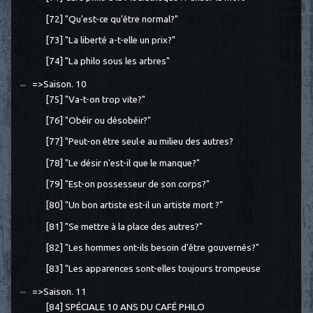
[72] "Qu'est-ce qu'être normal?"
[73] "La liberté a-t-elle un prix?"
[74] "La philo sous les arbres"
=>Saison. 10
[75] "Va-t-on trop vite?"
[76] "Obéir ou désobéir?"
[77] "Peut-on être seul·e au milieu des autres?
[78] "Le désir n'est-il que le manque?"
[79] "Est-on possesseur de son corps?"
[80] "Un bon artiste est-il un artiste mort ?"
[81] "Se mettre à la place des autres?"
[82] "Les hommes ont-ils besoin d'être gouvernés?"
[83] "Les apparences sont-elles toujours trompeuse
=>Saison. 11
[84] SPÉCIALE 10 ANS DU CAFÉ PHILO