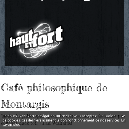
Café philosophique de
Montargis
"Invite la philosophie pour la soirée mais ne la laisse pas
En poursuivant votre navigation sur ce site, vous acceptez l'utilisation
de cookies. Ces derniers assurent le bon fonctionnement de nos services.
En
coucher chez toi." [Tad Williams]
savoir plus
.