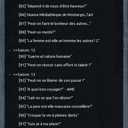
[85] "Dépend-il de nous d'être heureux?"
[86] Séance Médiathèque de Montargis, l'art
[87] "Peut-on faire le bonheur des autres..."
[88] "Peut-on mentir?"
[89] "La femme est-elle un homme les autres? 2"
=>Saison. 12
[90] "Guerre et nature humaine"
[91] "Peut-on réussir sans effort ni talent ?"
=>Saison. 13
[92] "Peut-on se libérer de son passé ?"
[93] "A quoi bon voyager?" - AME
[94] "Sait-on ce que l'on désire?"
[95] "La peur est-elle mauvaise conseillère?"
[96] "Croquer la vie à pleines dents"
[97] "Suis-je à ma place?"