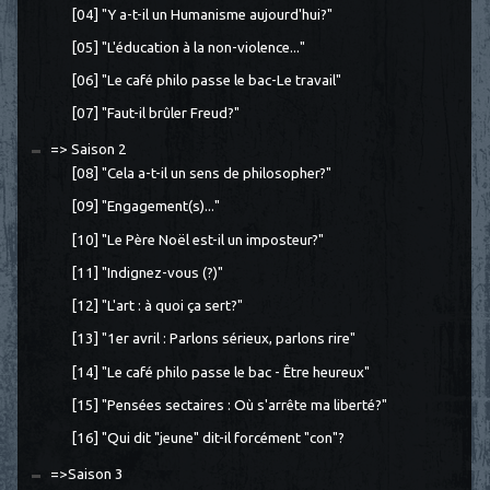
[04] "Y a-t-il un Humanisme aujourd'hui?"
[05] "L'éducation à la non-violence..."
[06] "Le café philo passe le bac-Le travail"
[07] "Faut-il brûler Freud?"
=> Saison 2
[08] "Cela a-t-il un sens de philosopher?"
[09] "Engagement(s)..."
[10] "Le Père Noël est-il un imposteur?"
[11] "Indignez-vous (?)"
[12] "L'art : à quoi ça sert?"
[13] "1er avril : Parlons sérieux, parlons rire"
[14] "Le café philo passe le bac - Être heureux"
[15] "Pensées sectaires : Où s'arrête ma liberté?"
[16] "Qui dit "jeune" dit-il forcément "con"?
=>Saison 3