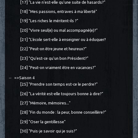
[17] "La vie n'est-elle qu'une suite de hasards?"
[18] "Mes passions, entraves à ma liberté"
[19] "Les riches le méritent-ils ?"
[20] "Vivre seul(e) ou mal accompagné(e)?"
[21] "L'école sert-elle à enseigner ou à éduquer?
[22] "Peut-on être jeune et heureux?"
[23] "Qu'est-ce qu'un bon Président?"
[24] "Peut-on vraiment être en vacances?"
=>Saison 4
[25] "Prendre son temps est-ce le perdre?"
[26] "La vérité est-elle toujours bonne à dire?"
[27] "Mémoire, mémoires..."
[28] "Fin du monde : la peur, bonne conseillère?"
[29] "Oser la gentillesse"
[30] "Puis-je savoir qui je suis?"