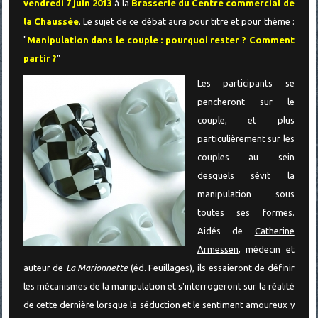
vendredi 7 juin 2013
à la
Brasserie du Centre commercial de
la Chaussée
. Le sujet de ce débat aura pour titre et pour thème :
"
Manipulation dans le couple : pourquoi rester ? Comment
partir ?
"
Les participants se
pencheront sur le
couple, et plus
particulièrement sur les
couples au sein
desquels sévit la
manipulation sous
toutes ses formes.
Aidés de
Catherine
Armessen
, médecin et
auteur de
La Marionnette
(éd. Feuillages), ils essaieront de définir
les mécanismes de la manipulation et s'interrogeront sur la réalité
de cette dernière lorsque la séduction et le sentiment amoureux y