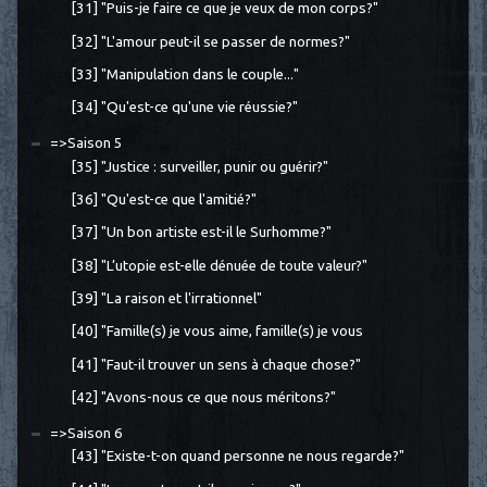
[31] "Puis-je faire ce que je veux de mon corps?"
[32] "L'amour peut-il se passer de normes?"
[33] "Manipulation dans le couple..."
[34] "Qu'est-ce qu'une vie réussie?"
=>Saison 5
[35] "Justice : surveiller, punir ou guérir?"
[36] "Qu'est-ce que l'amitié?"
[37] "Un bon artiste est-il le Surhomme?"
[38] "L’utopie est-elle dénuée de toute valeur?"
[39] "La raison et l'irrationnel"
[40] "Famille(s) je vous aime, famille(s) je vous
[41] "Faut-il trouver un sens à chaque chose?"
[42] "Avons-nous ce que nous méritons?"
=>Saison 6
[43] "Existe-t-on quand personne ne nous regarde?"