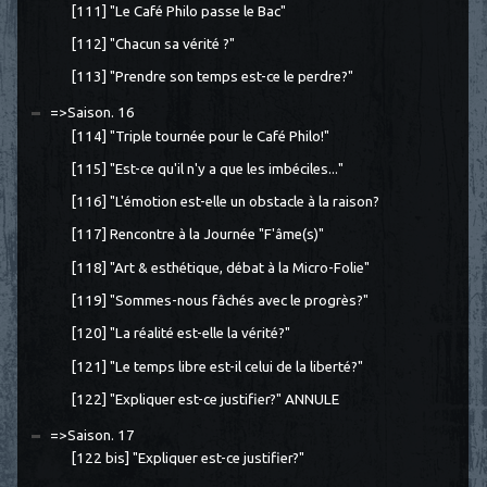
[111] "Le Café Philo passe le Bac"
[112] "Chacun sa vérité ?"
[113] "Prendre son temps est-ce le perdre?"
=>Saison. 16
[114] "Triple tournée pour le Café Philo!"
[115] "Est-ce qu'il n'y a que les imbéciles..."
[116] "L'émotion est-elle un obstacle à la raison?
[117] Rencontre à la Journée "F'âme(s)"
[118] "Art & esthétique, débat à la Micro-Folie"
[119] "Sommes-nous fâchés avec le progrès?"
[120] "La réalité est-elle la vérité?"
[121] "Le temps libre est-il celui de la liberté?"
[122] "Expliquer est-ce justifier?" ANNULE
=>Saison. 17
[122 bis] "Expliquer est-ce justifier?"