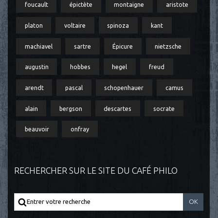
foucault
épictète
montaigne
aristote
platon
voltaire
spinoza
kant
machiavel
sartre
Épicure
nietzsche
augustin
hobbes
hegel
freud
arendt
pascal
schopenhauer
camus
alain
bergson
descartes
socrate
beauvoir
onfray
RECHERCHER SUR LE SITE DU CAFÉ PHILO