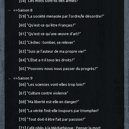
[58] "Les mots sont-ils des armes?"
=>Saison 8
[59] "La société menacée par l'ordre/le désordre?"
[60] "Qu'est-ce qu'être Français?"
[61] "Qu'est-ce qu'une œuvre d'art?"
[62] "L'échec : tomber, se relever"
[63] "Suis-je l'auteur de ma propre vie?"
[64] "L'État a-t-il tous les droits?"
[65] "Pouvons-nous nous passer du progrès?"
=>Saison 9
[66] "Les sciences vont-elles trop loin?"
[67] "Culture contre violence"
[68] "Ma liberté est-elle en danger?"
[69] "La vérité finit-elle toujours par triompher?
[70] "Tout doit-il être fait par passion?"
[71] Café philo à la Médiathèque : Penser la mort