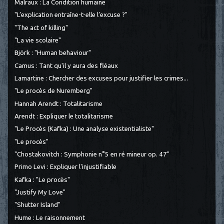
Malraux : La Condition humaine
"L’explication entraîne-t-elle l’excuse ?"
"The act of killing"
"La vie scolaire"
Björk : "Human behaviour"
Camus : Tant qu'il y aura des fléaux
Lamartine : Chercher des excuses pour justifier les crimes...
"Le procès de Nuremberg"
Hannah Arendt : Totalitarisme
Arendt : Expliquer le totalitarisme
"Le Procès (Kafka) : Une analyse existentialiste"
"Le procès"
"Chostakovitch : Symphonie n°5 en ré mineur op. 47"
Primo Levi : Expliquer l'injustifiable
Kafka : "Le procès"
"Justify My Love"
"Shutter Island"
Hume : Le raisonnement