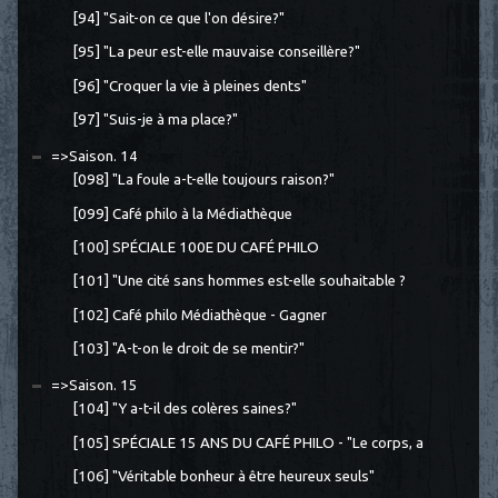
[94] "Sait-on ce que l'on désire?"
[95] "La peur est-elle mauvaise conseillère?"
[96] "Croquer la vie à pleines dents"
[97] "Suis-je à ma place?"
=>Saison. 14
[098] "La foule a-t-elle toujours raison?"
[099] Café philo à la Médiathèque
[100] SPÉCIALE 100E DU CAFÉ PHILO
[101] "Une cité sans hommes est-elle souhaitable ?
[102] Café philo Médiathèque - Gagner
[103] "A-t-on le droit de se mentir?"
=>Saison. 15
[104] "Y a-t-il des colères saines?"
[105] SPÉCIALE 15 ANS DU CAFÉ PHILO - "Le corps, a
[106] "Véritable bonheur à être heureux seuls"