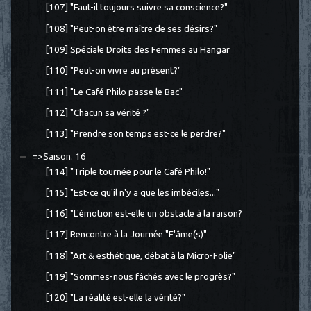
[107] "Faut-il toujours suivre sa conscience?"
[108] "Peut-on être maître de ses désirs?"
[109] Spéciale Droits des Femmes au Hangar
[110] "Peut-on vivre au présent?"
[111] "Le Café Philo passe le Bac"
[112] "Chacun sa vérité ?"
[113] "Prendre son temps est-ce le perdre?"
=>Saison. 16
[114] "Triple tournée pour le Café Philo!"
[115] "Est-ce qu'il n'y a que les imbéciles..."
[116] "L'émotion est-elle un obstacle à la raison?
[117] Rencontre à la Journée "F'âme(s)"
[118] "Art & esthétique, débat à la Micro-Folie"
[119] "Sommes-nous fâchés avec le progrès?"
[120] "La réalité est-elle la vérité?"