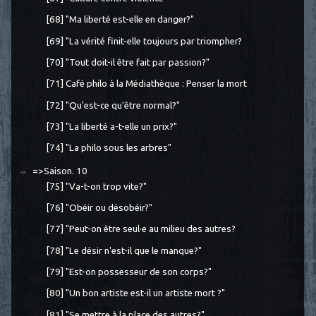
[68] "Ma liberté est-elle en danger?"
[69] "La vérité finit-elle toujours par triompher?
[70] "Tout doit-il être fait par passion?"
[71] Café philo à la Médiathèque : Penser la mort
[72] "Qu'est-ce qu'être normal?"
[73] "La liberté a-t-elle un prix?"
[74] "La philo sous les arbres"
=>Saison. 10
[75] "Va-t-on trop vite?"
[76] "Obéir ou désobéir?"
[77] "Peut-on être seul·e au milieu des autres?
[78] "Le désir n'est-il que le manque?"
[79] "Est-on possesseur de son corps?"
[80] "Un bon artiste est-il un artiste mort ?"
[81] "Se mettre à la place des autres?"