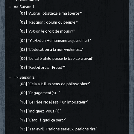
=> Saison 1
[01] "Autrui : obstacle à ma liberté?"
[02] "Religion : opium du peuple?"
[03] "A-t-on le droit de mourir?"
[04] "Y a-t-il un Humanisme aujourd'hui?"
[05] "L'éducation à la non-violence..."
[06] "Le café philo passe le bac-Le travail"
[07] "Faut-il brûler Freud?"
=> Saison 2
[08] "Cela a-t-il un sens de philosopher?"
[09] "Engagement(s)..."
[10] "Le Père Noël est-il un imposteur?"
[11] "Indignez-vous (?)"
[12] "L'art : à quoi ça sert?"
[13] "1er avril : Parlons sérieux, parlons rire"