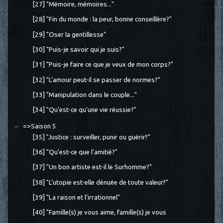
[27] "Mémoire, mémoires..."
[28] "Fin du monde : la peur, bonne conseillère?"
[29] "Oser la gentillesse"
[30] "Puis-je savoir qui je suis?"
[31] "Puis-je faire ce que je veux de mon corps?"
[32] "L'amour peut-il se passer de normes?"
[33] "Manipulation dans le couple..."
[34] "Qu'est-ce qu'une vie réussie?"
=>Saison 5
[35] "Justice : surveiller, punir ou guérir?"
[36] "Qu'est-ce que l'amitié?"
[37] "Un bon artiste est-il le Surhomme?"
[38] "L’utopie est-elle dénuée de toute valeur?"
[39] "La raison et l'irrationnel"
[40] "Famille(s) je vous aime, famille(s) je vous