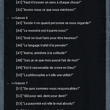
[41] "Faut-il trouver un sens à chaque chose?"
[42] "Avons-nous ce que nous méritons?"
=>Saison 6
[43] "Existe-t-on quand personne ne nous regarde?"
[44] "Le monstre est-il parmi nous?"
[45] "Doit-on tout faire pour être heureux?"
[46] "Le langage trahit-il la pensée?"
[47] "Autrui, antidote à la solitude?"
[48] "Suis-je ce que mon passé fait de moi?"
[49] "Est-il raisonnable de croire en Dieu?"
[50] "La philosophie a-t-elle une utilité?"
=>Saison 7
[51] "De quoi sommes-nous responsables?"
[52] "Œil pour œil, dent pour dent?"
[53] "La pauvreté est-elle le mal absolu?"