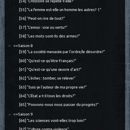
[54] "L'Histoire se répète-t-elle?"
[55] "La femme est-elle un homme les autres? 1"
[56] "Peut-on rire de tout?"
[57] "L'ennui : vice ou vertu?"
[58] "Les mots sont-ils des armes?"
=>Saison 8
[59] "La société menacée par l'ordre/le désordre?"
[60] "Qu'est-ce qu'être Français?"
[61] "Qu'est-ce qu'une œuvre d'art?"
[62] "L'échec : tomber, se relever"
[63] "Suis-je l'auteur de ma propre vie?"
[64] "L'État a-t-il tous les droits?"
[65] "Pouvons-nous nous passer du progrès?"
=>Saison 9
[66] "Les sciences vont-elles trop loin?"
[67] "Culture contre violence"