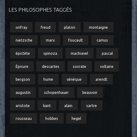
LES PHILOSOPHES TAGGÉS
onfray
freud
platon
montaigne
nietzsche
marx
foucault
camus
épictète
spinoza
machiavel
pascal
Épicure
descartes
socrate
voltaire
bergson
hume
sénèque
arendt
augustin
schopenhauer
beauvoir
aristote
kant
alain
sartre
rousseau
hobbes
hegel