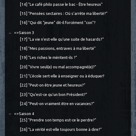
[14] "Le café philo passe le bac - Être heureux"
[15] "Pensées sectaires : Où s'arrête ma liberté?"
[16] "Qui dit "jeune" dit-il forcément "con"?
=>Saison 3
[17] "La vie n'est-elle qu'une suite de hasards?"
[18] "Mes passions, entraves à ma liberté"
[19] "Les riches le méritent-ils ?"
[20] "Vivre seul(e) ou mal accompagné(e)?"
[21] "L'école sert-elle à enseigner ou à éduquer?
[22] "Peut-on être jeune et heureux?"
[23] "Qu'est-ce qu'un bon Président?"
[24] "Peut-on vraiment être en vacances?"
=>Saison 4
[25] "Prendre son temps est-ce le perdre?"
[26] "La vérité est-elle toujours bonne à dire?"