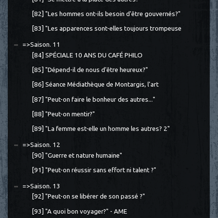
[82] "Les hommes ont-ils besoin d'être gouvernés?"
[83] "Les apparences sont-elles toujours trompeuse
=>Saison. 11
[84] SPÉCIALE 10 ANS DU CAFÉ PHILO
[85] "Dépend-il de nous d'être heureux?"
[86] Séance Médiathèque de Montargis, l'art
[87] "Peut-on faire le bonheur des autres..."
[88] "Peut-on mentir?"
[89] "La femme est-elle un homme les autres? 2"
=>Saison. 12
[90] "Guerre et nature humaine"
[91] "Peut-on réussir sans effort ni talent ?"
=>Saison. 13
[92] "Peut-on se libérer de son passé ?"
[93] "A quoi bon voyager?" - AME