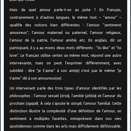
Mais de quel amour parle-t-on au juste ? En français,
contrairement à d’autres langues, le même mot – "amour" –
qualifie des notions bien différentes : l’amour "sentiment
amoureux", l’amour maternel ou paternel, l’amour religieux,
l’amour de la patrie, l’amour amitié, etc. En anglais, dit un
participant, il y a au moins deux mots différents : "to like" et "to
love". Le français utilise certes un même mot, répond une autre
intervenante, mais on peut l’exprimer différemment, avec
subtilité : dire "je t’aime" à son ami(e) n’est pas le même "je
t’aime" dit à son amoureux(se).
Un intervenant parle des trois types d’amour identifiés par les
philosophes : l’amour sexuel (
éros
), l’amitié (
philia
) et l’amour du
prochain (
agapè
). À cela s’ajoute le
storgê
, l’amour familial. Cette
distinction illustre la complexité d’une définition de l’amour, un
sentiment à multiples facettes, omniprésent dans nos vies
quotidiennes comme dans les arts mais difficilement définissable.