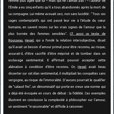
femme plus âgée que lui – mais qui ne l’aimait pas ! – l’auteur de
l’Émile a eu cinq enfants qu’il a tous abandonnés après la mort de
sa compagne. Lui-même avouait ceci, non sans lucidité : "Tous ces
sages contemplatifs qui ont passé leur vie à l’étude du cœur
humaine, en savent moins sur les vrais signes de l’amour que la
plus bornée des femmes sensibles".
Cf. aussi ce texte de
Rousseau.
Hegel
, qui a fondé la relation intersubjective, disait
qu’il avait un besoin d’amour primal pour être reconnu, au risque,
assurait-il, d’être sacrifié d’être méprisé et de tomber dans un
esclavage sentimental. Il affirmait pouvoir accepter cette
aliénation à condition d’être reconnu. Or,
Hegel
avait beau
disserter sur cet élan sentimental, il multipliait les conquêtes sans
vergogne, au risque de l’immoralité. D’aucuns pourrait le qualifier
de "salaud fini", un dénominatif qui porte en creux une norme qui
a déjà été évoquée en cours de débat : la fidélité. Ces exemples
illustrent en conclusion la complexité à philosopher sur l’amour,
un sentiment "irraisonnable" et difficile à raisonner.