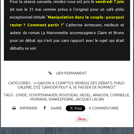
Pour la séance suivante, rendez-vous est pris le
vendredi 7 juin
(et non le 31 mai comme prévu à l’origine) pour un café philo
exceptionnel intitulé "
Manipulation dans le couple : pourquoi
rester ? Comment partir ?
" Catherine Armessen, médecin et
auteur du roman La Marionnette accompagnera Claire et Bruno
pour un débat qui n’est pas sans rapport avec le sujet qui était
débattu ce soir.
LIEN PERMANENT
CATÉGORIES :
=>SAISON 4
,
COMPTES-RENDUS DES DÉBATS
,
PHILO-
GALERIE
,
[32] "L'AMOUR PEUT-IL SE PASSER DE NORMES?"
TAGS :
OVIDE
,
SCHOPENHAUER
,
ROUSSEAU
,
HEGEL
,
ARAGON
,
CORNEILLE
,
MORAVIA
,
SHAKESPEARE
,
JACQUES LACAN
IMPRIMER
SHARE
0
COMMENTAIRE