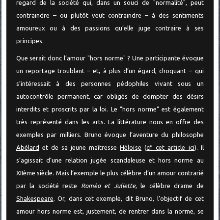
regard de la société qui, dans un souci de "normalité", peut
contraindre – ou plutôt veut contraindre – à des sentiments
amoureux ou à des passions qu’elle juge contraire à ses
principes.
Que serait donc l’amour "hors norme" ? Une participante évoque
un reportage troublant – et, à plus d’un égard, choquant – qui
s’intéressait à des personnes pédophiles vivant sous un
autocontrôle permanent, car obligés de dompter des désirs
interdits et proscrits par la loi. Le "hors norme" est également
très représenté dans les arts. La littérature nous en offre des
exemples par milliers. Bruno évoque l’aventure du philosophe
Abélard
et de sa jeune maîtresse
Héloïse
(
cf. cet article ici
). Il
s’agissait d’une relation jugée scandaleuse et hors norme au
XIIème siècle. Mais l’exemple le plus célèbre d’un amour contrarié
par la société reste
Roméo et Juliette
, le célèbre drame de
Shakespeare
. Or, dans cet exemple, dit Bruno, l’objectif de cet
amour hors norme est, justement, de rentrer dans la norme, se