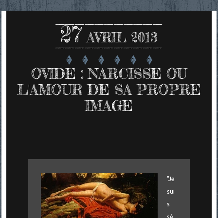
27
AVRIL 2013
OVIDE : NARCISSE OU
L'AMOUR DE SA PROPRE
IMAGE
"Je
sui
s
sé