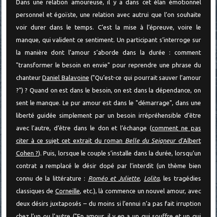
Dans une relation amoureuse, il y a dans cet élan émotionnel
personnel et égoïste, une relation avec autrui que l’on souhaite
voir durer dans le temps. C’est la mise à l’épreuve, voire le
manque, qui valident ce sentiment. Un participant s’interroge sur
la manière dont l’amour s’aborde dans la durée : comment
"transformer le besoin en envie" pour reprendre une phrase du
chanteur
Daniel Balavoine
("Qu’est-ce qui pourrait sauver l’amour
?") ? Quand on est dans le besoin, on est dans la dépendance, on
sent le manque. Le pur amour est dans le "démarrage", dans une
liberté guidée simplement par un besoin irrépréhensible d’être
avec l’autre, d’être dans le don et l’échange (
comment ne pas
citer à ce sujet cet extrait du roman
Belle du Seigneur
d'Albert
Cohen ?
). Puis, lorsque le couple s’installe dans la durée, lorsqu’un
contrat a remplacé le désir dopé par l’interdit (un thème bien
connu de la littérature :
Roméo et Juliette
,
Lolita
, les tragédies
classiques de
Corneille
, etc.), là commence un nouvel amour, avec
deux désirs juxtaposés – du moins si l’ennui n’a pas fait irruption
chez l’un ou l’autre ("En amour, il y en a un qui souffre et un qui