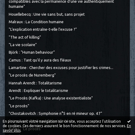
compatibles avec la permanence d’une vie authentiquement
humaine"
Houellebecq : Une vie sans but, sans projet
Malraux : La Condition humaine
"L’explication entraîne-t-elle l’excuse ?"
"The act of killing"
"La vie scolaire"
Björk : "Human behaviour"
Camus : Tant qu'il y aura des fléaux
Lamartine : Chercher des excuses pour justifier les crimes...
"Le procès de Nuremberg"
Hannah Arendt : Totalitarisme
Arendt : Expliquer le totalitarisme
"Le Procès (Kafka) : Une analyse existentialiste"
"Le procès"
"Chostakovitch : Symphonie n°5 en ré mineur op. 47"
Primo Levi : Expliquer l'injustifiable
En poursuivant votre navigation sur ce site, vous acceptez l'utilisation
de cookies. Ces derniers assurent le bon fonctionnement de nos services.
En
Kafka : "Le procès"
savoir plus
.