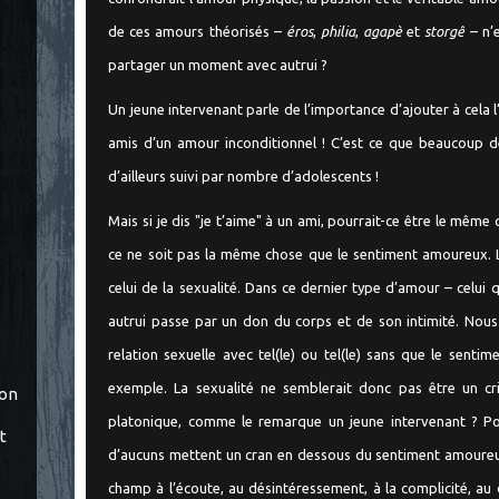
de ces amours théorisés –
éros
,
philia
,
agapè
et
storgê
– n’e
partager un moment avec autrui ?
Un jeune intervenant parle de l’importance d’ajouter à cela 
amis d’un amour inconditionnel ! C’est ce que beaucoup d
d’ailleurs suivi par nombre d’adolescents !
Mais si je dis "je t’aime" à un ami, pourrait-ce être le mêm
ce ne soit pas la même chose que le sentiment amoureux. L’
celui de la sexualité. Dans ce dernier type d’amour – celui 
autrui passe par un don du corps et de son intimité. Nous
relation sexuelle avec tel(le) ou tel(le) sans que le sent
exemple. La sexualité ne semblerait donc pas être un cri
ton
platonique, comme le remarque un jeune intervenant ? Pour
t
d’aucuns mettent un cran en dessous du sentiment amoureux
champ à l’écoute, au désintéressement, à la complicité, a