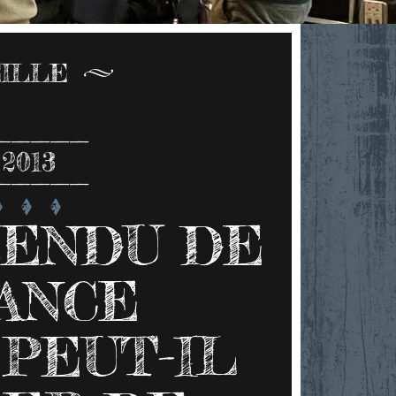
ILLE
2013
RENDU DE
ANCE
 PEUT-IL