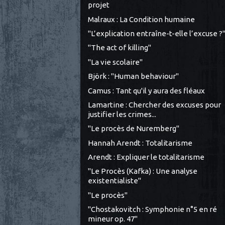
projet
Malraux : La Condition humaine
"L’explication entraîne-t-elle l’excuse ?
"The act of killing"
"La vie scolaire"
Björk : "Human behaviour"
Camus : Tant qu'il y aura des fléaux
Lamartine : Chercher des excuses pour
justifier les crimes...
"Le procès de Nuremberg"
Hannah Arendt : Totalitarisme
Arendt : Expliquer le totalitarisme
"Le Procès (Kafka) : Une analyse
existentialiste"
"Le procès"
"Chostakovitch : Symphonie n°5 en ré
mineur op. 47"