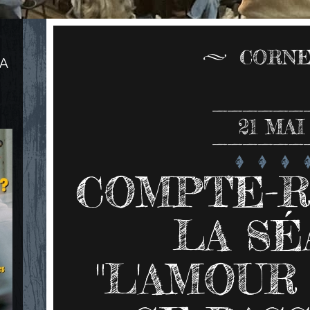
CORNE
LA
21
MAI 
COMPTE-
LA SÉ
"L'AMOUR