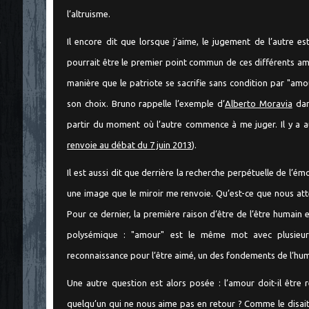
l’altruisme.
Il encore dit que lorsque j’aime, le jugement de l’autre e
"
pourrait être le premier point commun de ces différents a
manière que le patriote se sacrifie sans condition par "a
son choix. Bruno rappelle l’exemple d’
Alberto Moravia
da
partir du moment où l’autre commence à me juger. Il y a a
renvoie au débat du 7 juin 2013
).
Il est aussi dit que derrière la recherche perpétuelle de l’é
une image que le miroir me renvoie. Qu’est-ce que nous at
Pour ce dernier, la première raison d’être de l’être humain 
polysémique : "amour" est le même mot avec plusieurs
reconnaissance pour l’être aimé, un des fondements de l’hu
Une autre question est alors posée : l’amour doit-il être 
quelqu’un qui ne nous aime pas en retour ? Comme le disai