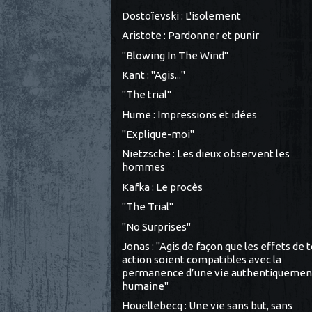
Dostoïevski : L'isolement
Aristote : Pardonner et punir
"Blowing In The Wind"
Kant : "Agis..."
"The trial"
Hume : Impressions et idées
"Explique-moi"
Nietzsche : Les dieux observent les
hommes
Kafka : Le procès
"The Trial"
"No Surprises"
Jonas : "Agis de façon que les effets de 
action soient compatibles avec la
permanence d’une vie authentiquemen
humaine"
Houellebecq : Une vie sans but, sans