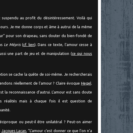
st suspendu au profit du désintéressement. Voilà qui
mours. Je me donne corps et âme à autrui de la même
mour" pour son drapeau, sans douter du bien-fondé de
ns
Le Mépris
(
cf. lien
). Dans ce texte, l’amour cesse à
ussi une part de jeu et de manipulation (
ce qui nous
motion se cache la quête de soi-même. Je rechercherais
tendons réellement de l’amour ? Claire évoque
Hegel
.
est la reconnaissance d’autrui. L’amour est sans doute
 réalités mais à chaque fois il est question de
manité.
réciproque ou peut-il être unilatéral ? Peut-on aimer
t
Jacques Lacan
, "L’amour c’est donner ce que l’on n’a