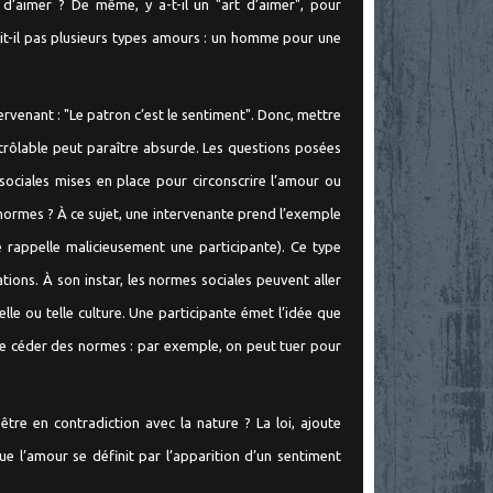
 d’aimer ? De même, y a-t-il un "art d’aimer", pour
it-il pas plusieurs types amours : un homme pour une
ervenant : "Le patron c’est le sentiment". Donc, mettre
rôlable peut paraître absurde. Les questions posées
 sociales mises en place pour circonscrire l’amour ou
normes ? À ce sujet, une intervenante prend l’exemple
 rappelle malicieusement une participante). Ce type
ations. À son instar, les normes sociales peuvent aller
lle ou telle culture. Une participante émet l’idée que
ire céder des normes : par exemple, on peut tuer pour
être en contradiction avec la nature ? La loi, ajoute
e l’amour se définit par l’apparition d’un sentiment