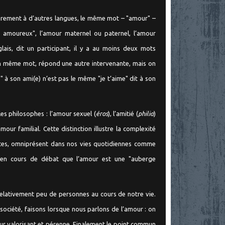
rairement à d’autres langues, le même mot – "amour" –
nt amoureux", l’amour maternel ou paternel, l’amour
nglais, dit un participant, il y a au moins deux mots
es un même mot, répond une autre intervenante, mais on
e" à son ami(e) n’est pas le même "je t’aime" dit à son
les philosophes : l’amour sexuel (
éros
), l’amitié (
philia
)
’amour familial. Cette distinction illustre la complexité
ettes, omniprésent dans nos vies quotidiennes comme
aît en cours de débat que l’amour est une "auberge
relativement peu de personnes au cours de notre vie.
ociété, faisons lorsque nous parlons de l’amour : on
our valorisant et pérenne. Finalement le point commun