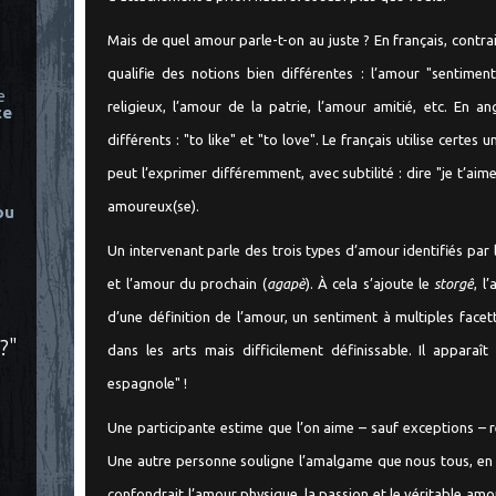
Mais de quel amour parle-t-on au juste ? En français, cont
qualifie des notions bien différentes : l’amour "sentime
e
religieux, l’amour de la patrie, l’amour amitié, etc. En a
ce
différents : "to like" et "to love". Le français utilise cert
peut l’exprimer différemment, avec subtilité : dire "je t’aim
amoureux(se).
ou
Un intervenant parle des trois types d’amour identifiés par 
et l’amour du prochain (
agapè
). À cela s’ajoute le
storgê
, l
d’une définition de l’amour, un sentiment à multiples fac
?"
dans les arts mais difficilement définissable. Il appar
espagnole" !
Une participante estime que l’on aime – sauf exceptions – 
Une autre personne souligne l’amalgame que nous tous, en s
confondrait l’amour physique, la passion et le véritable am