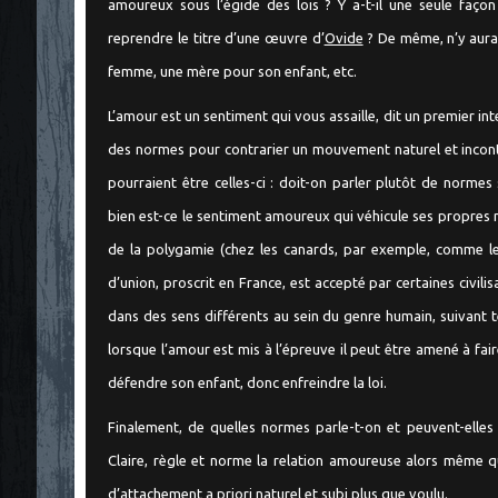
amoureux sous l’égide des lois ? Y a-t-il une seule façon
reprendre le titre d’une œuvre d’
Ovide
? De même, n’y aura
femme, une mère pour son enfant, etc.
L’amour est un sentiment qui vous assaille, dit un premier int
des normes pour contrarier un mouvement naturel et incont
pourraient être celles-ci : doit-on parler plutôt de normes
bien est-ce le sentiment amoureux qui véhicule ses propres 
de la polygamie (chez les canards, par exemple, comme le
d’union, proscrit en France, est accepté par certaines civilis
dans des sens différents au sein du genre humain, suivant te
lorsque l’amour est mis à l’épreuve il peut être amené à fa
défendre son enfant, donc enfreindre la loi.
Finalement, de quelles normes parle-t-on et peuvent-elles 
Claire, règle et norme la relation amoureuse alors même qu
d’attachement a priori naturel et subi plus que voulu.