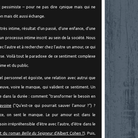
t pessimiste – pour ne pas dire cynique mais qui ne
don mais dit aussi échange.
très intime, résultat d’un passé, d’une enfance, d’une
’un processus intime inscrit au sein de la société. Nous
 l’autre et à rechercher chez l’autre un amour, ce qui
euse. Voilà tout le paradoxe de ce sentiment complexe
time et du public.
el personnel et égoïste, une relation avec autrui que
preuve, voire le manque, qui valident ce sentiment. Un
de dans la durée : comment "transformer le besoin en
avoine
("Qu’est-ce qui pourrait sauver l’amour ?") ?
ce, on sent le manque. Le pur amour est dans le
in irrépréhensible d’être avec l’autre, d’être dans le
it du roman
Belle du Seigneur
d'Albert Cohen ?
). Puis,