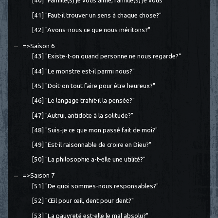
[40] "Famille(s) je vous aime, famille(s) je vous
[41] "Faut-il trouver un sens à chaque chose?"
[42] "Avons-nous ce que nous méritons?"
=>Saison 6
[43] "Existe-t-on quand personne ne nous regarde?"
[44] "Le monstre est-il parmi nous?"
[45] "Doit-on tout faire pour être heureux?"
[46] "Le langage trahit-il la pensée?"
[47] "Autrui, antidote à la solitude?"
[48] "Suis-je ce que mon passé fait de moi?"
[49] "Est-il raisonnable de croire en Dieu?"
[50] "La philosophie a-t-elle une utilité?"
=>Saison 7
[51] "De quoi sommes-nous responsables?"
[52] "Œil pour œil, dent pour dent?"
[53] "La pauvreté est-elle le mal absolu?"