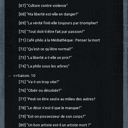
[67] "Culture contre violence"
[68] "Ma liberté est-elle en danger?"
[69] "La vérité finit-elle toujours par triompher?
[70] "Tout doit-il être fait par passion?"
[71] Café philo à la Médiathèque : Penser la mort
[72] "Qu'est-ce qu'être normal?"
[73] "La liberté a-t-elle un prix?"
[74] "La philo sous les arbres"
=>Saison. 10
[75] "Va-t-on trop vite?"
[76] "Obéir ou désobéir?"
[77] "Peut-on être seul·e au milieu des autres?
[78] "Le désir n'est-il que le manque?"
[79] "Est-on possesseur de son corps?"
[80] "Un bon artiste est-il un artiste mort ?"