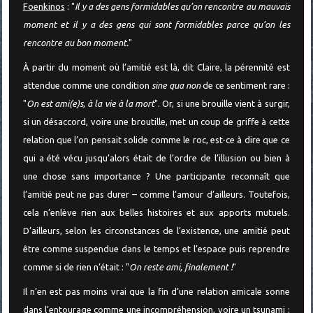
Foenkinos
: "
Il y a des gens formidables qu’on rencontre au mauvais
moment et il y a des gens qui sont formidables parce qu’on les
rencontre au bon moment.
"
À partir du moment où l’amitié est là, dit Claire, la pérennité est
attendue comme une condition
sine qua non
de ce sentiment rare :
"
On est ami(e)s, à la vie à la mort
". Or, si une brouille vient à surgir,
si un désaccord, voire une broutille, met un coup de griffe à cette
relation que l’on pensait solide comme le roc, est-ce à dire que ce
qui a été vécu jusqu’alors était de l’ordre de l’illusion ou bien à
une chose sans importance ? Une participante reconnaît que
l’amitié peut ne pas durer – comme l’amour d’ailleurs. Toutefois,
cela n’enlève rien aux belles histoires et aux apports mutuels.
D’ailleurs, selon les circonstances de l’existence, une amitié peut
être comme suspendue dans le temps et l’espace puis reprendre
comme si de rien n’était : "
On reste ami, finalement !
"
Il n’en est pas moins vrai que la fin d’une relation amicale sonne
dans l’entourage comme une incompréhension, voire un tsunami :