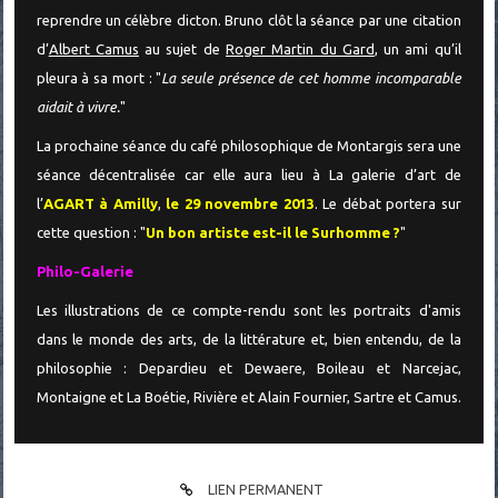
reprendre un célèbre dicton. Bruno clôt la séance par une citation
d’
Albert Camus
au sujet de
Roger Martin du Gard
, un ami qu’il
pleura à sa mort : "
La seule présence de cet homme incomparable
aidait à vivre.
"
La prochaine séance du café philosophique de Montargis sera une
séance décentralisée car elle aura lieu à La galerie d’art de
l’
A
GART à Amilly
,
le 29 novembre 2013
. Le débat portera sur
cette question : "
Un bon artiste est-il le Surhomme ?
"
Philo-Galerie
Les illustrations de ce compte-rendu sont les portraits d'amis
dans le monde des arts, de la littérature et, bien entendu, de la
philosophie : Depardieu et Dewaere, Boileau et Narcejac,
Montaigne et La Boétie, Rivière et Alain Fournier, Sartre et Camus.
LIEN PERMANENT