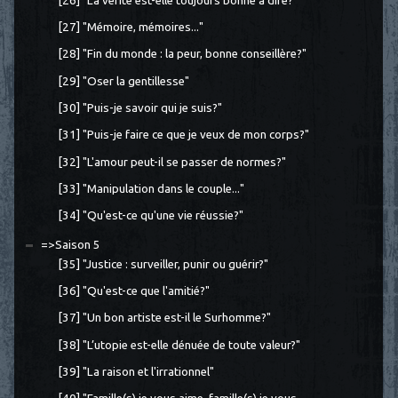
[26] "La vérité est-elle toujours bonne à dire?"
[27] "Mémoire, mémoires..."
[28] "Fin du monde : la peur, bonne conseillère?"
[29] "Oser la gentillesse"
[30] "Puis-je savoir qui je suis?"
[31] "Puis-je faire ce que je veux de mon corps?"
[32] "L'amour peut-il se passer de normes?"
[33] "Manipulation dans le couple..."
[34] "Qu'est-ce qu'une vie réussie?"
=>Saison 5
[35] "Justice : surveiller, punir ou guérir?"
[36] "Qu'est-ce que l'amitié?"
[37] "Un bon artiste est-il le Surhomme?"
[38] "L’utopie est-elle dénuée de toute valeur?"
[39] "La raison et l'irrationnel"