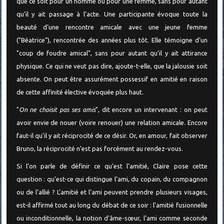
que ce soit pour un homme ou pour une femme, sans pour autant
qu’il y ait passage à l’acte. Une participante évoque toute la
beauté d’une rencontre amicale avec une jeune femme
("Béatrice"), rencontrée des années plus tôt. Elle témoigne d’un
"coup de foudre amical", sans pour autant qu’il y ait attirance
physique. Ce qui ne veut pas dire, ajoute-t-elle, que la jalousie soit
absente. On peut être assurément possessif en amitié en raison
de cette affinité élective évoquée plus haut.
"
On ne choisit pas ses amis
", dit encore un intervenant : on peut
avoir envie de nouer (voire renouer) une relation amicale. Encore
faut-il qu’il y ait réciprocité de ce désir. Or, en amour, fait observer
Bruno, la réciprocité n’est pas forcément au rendez-vous.
Si l’on parle de définir ce qu’est l’amitié, Claire pose cette
question : qu’est-ce qui distingue l’ami, du copain, du compagnon
ou de l’allié ? L’amitié et l’ami peuvent prendre plusieurs visages,
est-il affirmé tout au long du débat de ce soir : l’amitié fusionnelle
ou inconditionnelle, la notion d’âme-sœur, l’ami comme seconde