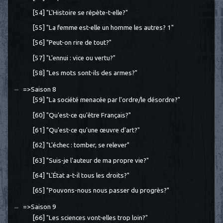
[54] "L'Histoire se répète-t-elle?"
[55] "La femme est-elle un homme les autres? 1"
[56] "Peut-on rire de tout?"
[57] "L'ennui : vice ou vertu?"
[58] "Les mots sont-ils des armes?"
=>Saison 8
[59] "La société menacée par l'ordre/le désordre?"
[60] "Qu'est-ce qu'être Français?"
[61] "Qu'est-ce qu'une œuvre d'art?"
[62] "L'échec : tomber, se relever"
[63] "Suis-je l'auteur de ma propre vie?"
[64] "L'État a-t-il tous les droits?"
[65] "Pouvons-nous nous passer du progrès?"
=>Saison 9
[66] "Les sciences vont-elles trop loin?"