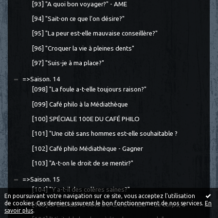
[93] "A quoi bon voyager?" - AME
[94] "Sait-on ce que l'on désire?"
[95] "La peur est-elle mauvaise conseillère?"
[96] "Croquer la vie à pleines dents"
[97] "Suis-je à ma place?"
=>Saison. 14
[098] "La foule a-t-elle toujours raison?"
[099] Café philo à la Médiathèque
[100] SPÉCIALE 100E DU CAFÉ PHILO
[101] "Une cité sans hommes est-elle souhaitable ?
[102] Café philo Médiathèque - Gagner
[103] "A-t-on le droit de se mentir?"
=>Saison. 15
[104] "Y a-t-il des colères saines?"
En poursuivant votre navigation sur ce site, vous acceptez l'utilisation
de cookies. Ces derniers assurent le bon fonctionnement de nos services.
En
[105] SPÉCIALE 15 ANS DU CAFÉ PHILO - "Le corps, a
savoir plus
.