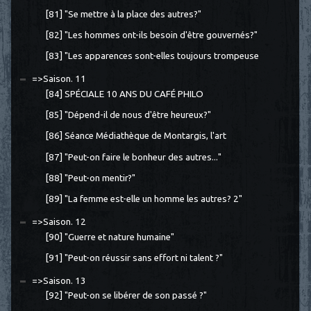
[81] "Se mettre à la place des autres?"
[82] "Les hommes ont-ils besoin d'être gouvernés?"
[83] "Les apparences sont-elles toujours trompeuse
=>Saison. 11
[84] SPÉCIALE 10 ANS DU CAFÉ PHILO
[85] "Dépend-il de nous d'être heureux?"
[86] Séance Médiathèque de Montargis, l'art
[87] "Peut-on faire le bonheur des autres..."
[88] "Peut-on mentir?"
[89] "La femme est-elle un homme les autres? 2"
=>Saison. 12
[90] "Guerre et nature humaine"
[91] "Peut-on réussir sans effort ni talent ?"
=>Saison. 13
[92] "Peut-on se libérer de son passé ?"