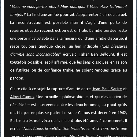
"
Vous ne vous parlez plus ? Mais pourquoi ? Vous étiez tellement
ami(e)s !
" La fin d’une amitié pourrait s’apparenter à un deuil cruel.
La reconstruction est possible mais il s’agit d’une perte de
repères et cette reconstruction est difficile. L’amitié perdue reste
une perte incalculable dans la mesure où, d’une amitié disparue, il
reste toujours quelque chose, un lien indicible ("
Les blessures
d'amitié sont inconsolables
" écrivait
Tahar Ben Jelloun
). Il est
toutefois possible, est-il affirmé, que les liens dissolues, en raison
de futilités ou de confiance trahie, ne soient renoués grâce au
pardon.
Claire cite à ce sujet la rupture d’amitié entre
Jean-Paul Sartre
et
Albert Camus
. Une brouille – philosophique, et qui n’avait rien de
désuète ! – est intervenue entre les deux hommes, au point qu’ils
ont fini par ne plus se parler. Lorsque Camus est décédé en 1962,
Sartre a très mal vécu qu’ils n’aient plus été amis à ce moment. Il
écrit : "
Nous étions brouillés. Une brouille, ce n’est rien. Juste une
façon de continuer à vivre ensemble dans le seul monde qui nous