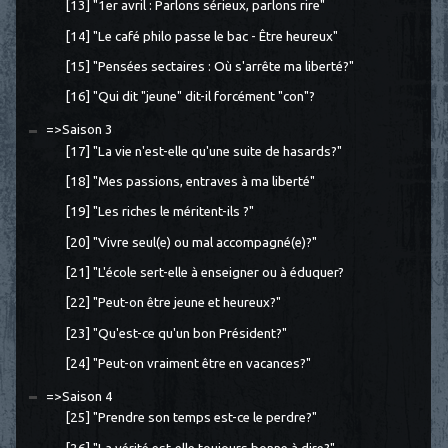
[13] "1er avril : Parlons sérieux, parlons rire"
[14] "Le café philo passe le bac - Être heureux"
[15] "Pensées sectaires : Où s'arrête ma liberté?"
[16] "Qui dit "jeune" dit-il forcément "con"?
=>Saison 3
[17] "La vie n'est-elle qu'une suite de hasards?"
[18] "Mes passions, entraves à ma liberté"
[19] "Les riches le méritent-ils ?"
[20] "Vivre seul(e) ou mal accompagné(e)?"
[21] "L'école sert-elle à enseigner ou à éduquer?
[22] "Peut-on être jeune et heureux?"
[23] "Qu'est-ce qu'un bon Président?"
[24] "Peut-on vraiment être en vacances?"
=>Saison 4
[25] "Prendre son temps est-ce le perdre?"