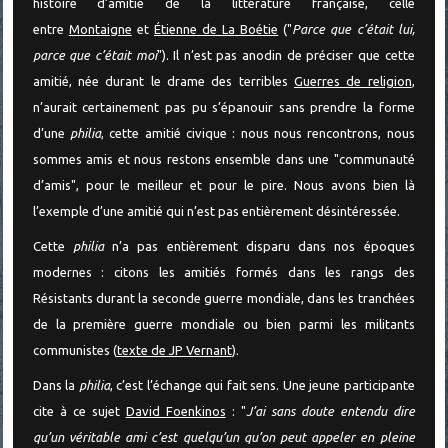
histoire d’amitié de la littérature française, celle
entre
Montaigne
et
Étienne de La Boétie
("
Parce que c’était lui,
parce que c’était moi
"). Il n’est pas anodin de préciser que cette
amitié, née durant le drame des terribles
Guerres de religion
,
n’aurait certainement pas pu s’épanouir sans prendre la forme
d’une
philia
, cette amitié civique : nous nous rencontrons, nous
sommes amis et nous restons ensemble dans une "communauté
d’amis", pour le meilleur et pour le pire. Nous avons bien là
l’exemple d’une amitié qui n’est pas entièrement désintéressée.
Cette
philia
n’a pas entièrement disparu dans nos époques
modernes : citons les amitiés formés dans les rangs des
Résistants durant la seconde guerre mondiale, dans les tranchées
de la première guerre mondiale ou bien parmi les militants
communistes (
texte de JP Vernant
).
Dans la
philia
, c’est l’échange qui fait sens. Une jeune participante
cite à ce sujet
David Foenkinos
: "
J’ai sans doute entendu dire
qu’un véritable ami c’est quelqu’un qu’on peut appeler en pleine