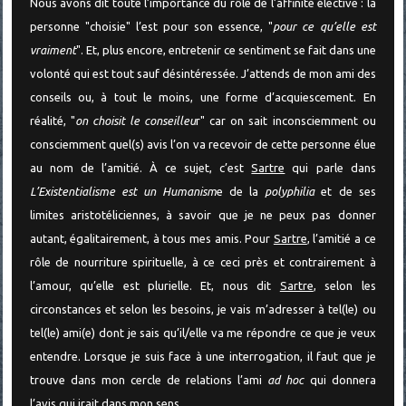
Nous avons dit toute l’importance du rôle de l’affinité élective : la
personne "choisie" l’est pour son essence, "
pour ce qu’elle est
vraiment
". Et, plus encore, entretenir ce sentiment se fait dans une
volonté qui est tout sauf désintéressée. J’attends de mon ami des
conseils ou, à tout le moins, une forme d’acquiescement. En
réalité, "
on choisit le conseilleu
r" car on sait inconsciemment ou
consciemment quel(s) avis l’on va recevoir de cette personne élue
au nom de l’amitié. À ce sujet, c’est
Sartre
qui parle dans
L’Existentialisme est un Humanism
e de la
polyphilia
et de ses
limites aristotéliciennes, à savoir que je ne peux pas donner
autant, égalitairement, à tous mes amis. Pour
Sartre
, l’amitié a ce
rôle de nourriture spirituelle, à ce ceci près et contrairement à
l’amour, qu’elle est plurielle. Et, nous dit
Sartre
, selon les
circonstances et selon les besoins, je vais m’adresser à tel(le) ou
tel(le) ami(e) dont je sais qu’il/elle va me répondre ce que je veux
entendre. Lorsque je suis face à une interrogation, il faut que je
trouve dans mon cercle de relations l’ami
ad hoc
qui donnera
l’avis qui irait dans mon sens.