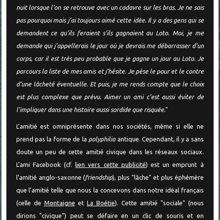
nuit lorsque l’on se retrouve avec un cadavre sur les bras. Je ne sais
pas pourquoi mais j’ai toujours aimé cette idée. Il y a des gens qui se
demandent ce qu’ils feraient s’ils gagnaient au Loto. Moi, je me
demande qui j’appellerais le jour où je devrais me débarrasser d’un
corps, car il est très peu probable que je gagne un jour au Loto. Je
parcours la liste de mes amis et j’hésite. Je pèse le pour et le contre
d’une lâcheté éventuelle. Et puis, je me rends compte que le choix
est plus complexe que prévu. Aimer un ami c’est aussi éviter de
l’impliquer dans une histoire aussi sordide que risquée.
"
L’amitié est omniprésente dans nos sociétés, même si elle ne
prend pas la forme de la
polyphilia
antique. Cependant, il y a sans
doute un peu de cette amitié civique dans les réseaux sociaux.
L’ami Facebook (cf.
lien vers cette publicité
) est un emprunt à
l’amitié anglo-saxonne (
friendship
), plus "lâche" et plus éphémère
que l’amitié telle que nous la concevons dans notre idéal français
(celle de
Montaigne
et
La Boétie
). Cette amitié "sociale" (nous
dirions "civique") peut se défaire en un clic de souris et en