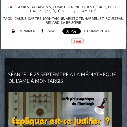
CATÉGORIES :
=>SAISON 5
,
COMPTES-RENDUS DES DÉBATS
,
PHILO-
GALERIE
,
[36] "QU'EST-CE QUE L'AMITIÉ?"
TAGS :
CAMUS
,
SARTRE
,
MONTAIGNE
,
ARISTOTE
,
HARDELLET
,
ROUSSEAU
,
RENARD
,
LA BRUYÈRE
IMPRIMER
SHARE
0
COMMENTAIRE
SÉANCE LE 25 SEPTEMBRE À LA MÉDIATHÈQUE
DE L'AME À MONTARGIS