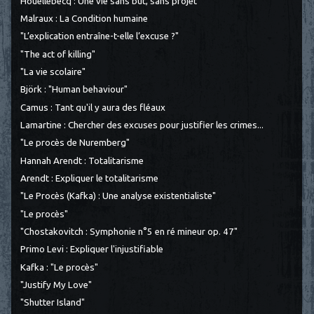
Houellebecq : Une vie sans but, sans projet
Malraux : La Condition humaine
"L’explication entraîne-t-elle l’excuse ?"
"The act of killing"
"La vie scolaire"
Björk : "Human behaviour"
Camus : Tant qu'il y aura des fléaux
Lamartine : Chercher des excuses pour justifier les crimes...
"Le procès de Nuremberg"
Hannah Arendt : Totalitarisme
Arendt : Expliquer le totalitarisme
"Le Procès (Kafka) : Une analyse existentialiste"
"Le procès"
"Chostakovitch : Symphonie n°5 en ré mineur op. 47"
Primo Levi : Expliquer l'injustifiable
Kafka : "Le procès"
"Justify My Love"
"Shutter Island"