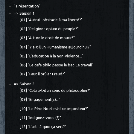
" Présentation"
=> Saison 1
[01] "Autrui : obstacle à ma liberté?"
[02] "Religion : opium du peuple?"
[03] "A-t-on le droit de mourir?"
[04] "Y a-t-il un Humanisme aujourd'hui?"
[05] "L'éducation à la non-violence..."
[06] "Le café philo passe le bac-Le travail"
[07] "Faut-il brûler Freud?"
=> Saison 2
[08] "Cela a-t-il un sens de philosopher?"
[09] "Engagement(s)..."
[10] "Le Père Noël est-il un imposteur?"
[11] "Indignez-vous (?)"
[12] "L'art : à quoi ça sert?"