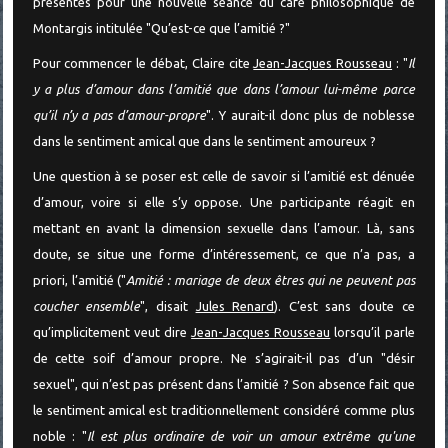
présentes pour une nouvelle séance du café philosophique de
Montargis intitulée "Qu’est-ce que l’amitié ?"
Pour commencer le débat, Claire cite
Jean-Jacques Rousseau
: "
Il
y a plus d’amour dans l’amitié que dans l’amour lui-même parce
qu’il n’y a pas d’amour-propre
". Y aurait-il donc plus de noblesse
dans le sentiment amical que dans le sentiment amoureux ?
Une question à se poser est celle de savoir si l’amitié est dénuée
d’amour, voire si elle s’y oppose. Une participante réagit en
mettant en avant la dimension sexuelle dans l’amour. Là, sans
doute, se situe une forme d’intéressement, ce que n’a pas, a
priori, l’amitié ("
Amitié : mariage de deux êtres qui ne peuvent pas
coucher ensemble
", disait
Jules Renard
). C’est sans doute ce
qu’implicitement veut dire
Jean-Jacques Rousseau
lorsqu’il parle
de cette soif d’amour propre. Ne s’agirait-il pas d’un "désir
sexuel", qui n’est pas présent dans l’amitié ? Son absence fait que
le sentiment amical est traditionnellement considéré comme plus
noble : "
Il est plus ordinaire de voir un amour extrême qu'une