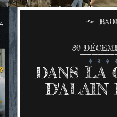
BAD
LA
30
DÉCEMB
DANS LA 
D'ALAIN