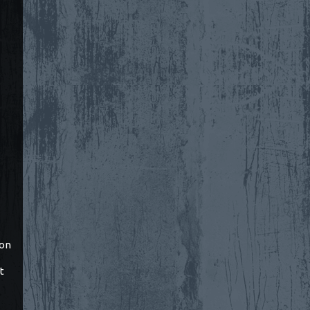
ton
t