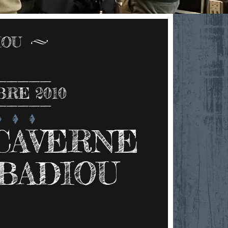
IOU
RE 2010
CAVERNE
 BADIOU