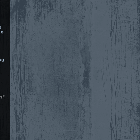
e
ce
ou
?"