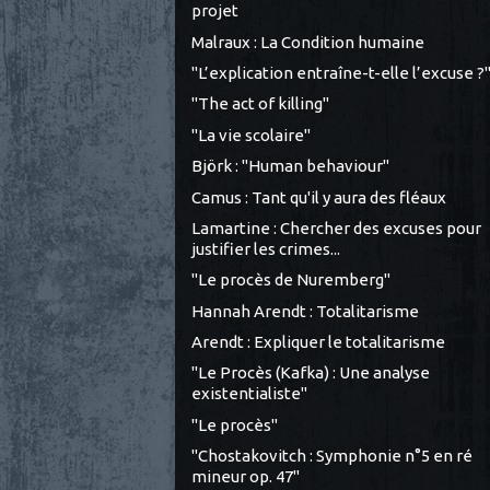
projet
Malraux : La Condition humaine
"L’explication entraîne-t-elle l’excuse ?
"The act of killing"
"La vie scolaire"
Björk : "Human behaviour"
Camus : Tant qu'il y aura des fléaux
Lamartine : Chercher des excuses pour
justifier les crimes...
"Le procès de Nuremberg"
Hannah Arendt : Totalitarisme
Arendt : Expliquer le totalitarisme
"Le Procès (Kafka) : Une analyse
existentialiste"
"Le procès"
"Chostakovitch : Symphonie n°5 en ré
mineur op. 47"