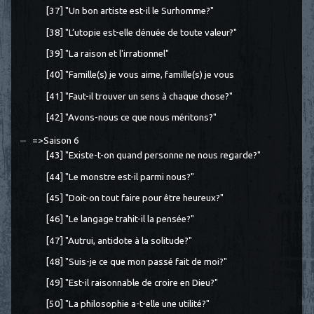
[37] "Un bon artiste est-il le Surhomme?"
[38] "L’utopie est-elle dénuée de toute valeur?"
[39] "La raison et l'irrationnel"
[40] "Famille(s) je vous aime, famille(s) je vous
[41] "Faut-il trouver un sens à chaque chose?"
[42] "Avons-nous ce que nous méritons?"
=>Saison 6
[43] "Existe-t-on quand personne ne nous regarde?"
[44] "Le monstre est-il parmi nous?"
[45] "Doit-on tout faire pour être heureux?"
[46] "Le langage trahit-il la pensée?"
[47] "Autrui, antidote à la solitude?"
[48] "Suis-je ce que mon passé fait de moi?"
[49] "Est-il raisonnable de croire en Dieu?"
[50] "La philosophie a-t-elle une utilité?"