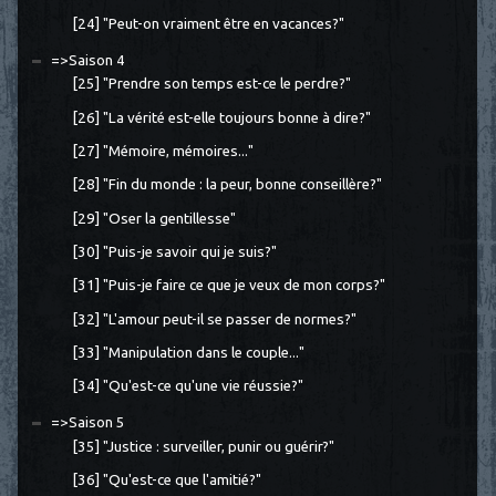
[24] "Peut-on vraiment être en vacances?"
=>Saison 4
[25] "Prendre son temps est-ce le perdre?"
[26] "La vérité est-elle toujours bonne à dire?"
[27] "Mémoire, mémoires..."
[28] "Fin du monde : la peur, bonne conseillère?"
[29] "Oser la gentillesse"
[30] "Puis-je savoir qui je suis?"
[31] "Puis-je faire ce que je veux de mon corps?"
[32] "L'amour peut-il se passer de normes?"
[33] "Manipulation dans le couple..."
[34] "Qu'est-ce qu'une vie réussie?"
=>Saison 5
[35] "Justice : surveiller, punir ou guérir?"
[36] "Qu'est-ce que l'amitié?"