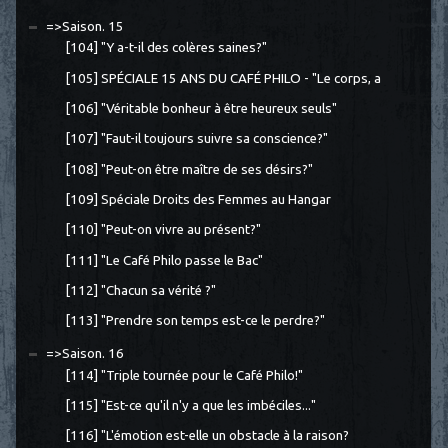
=>Saison. 15
[104] "Y a-t-il des colères saines?"
[105] SPÉCIALE 15 ANS DU CAFÉ PHILO - "Le corps, a
[106] "Véritable bonheur à être heureux seuls"
[107] "Faut-il toujours suivre sa conscience?"
[108] "Peut-on être maître de ses désirs?"
[109] Spéciale Droits des Femmes au Hangar
[110] "Peut-on vivre au présent?"
[111] "Le Café Philo passe le Bac"
[112] "Chacun sa vérité ?"
[113] "Prendre son temps est-ce le perdre?"
=>Saison. 16
[114] "Triple tournée pour le Café Philo!"
[115] "Est-ce qu'il n'y a que les imbéciles..."
[116] "L'émotion est-elle un obstacle à la raison?