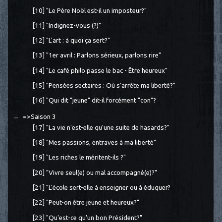
[10] "Le Père Noël est-il un imposteur?"
[11] "Indignez-vous (?)"
[12] "L'art : à quoi ça sert?"
[13] "1er avril : Parlons sérieux, parlons rire"
[14] "Le café philo passe le bac - Être heureux"
[15] "Pensées sectaires : Où s'arrête ma liberté?"
[16] "Qui dit "jeune" dit-il forcément "con"?
=>Saison 3
[17] "La vie n'est-elle qu'une suite de hasards?"
[18] "Mes passions, entraves à ma liberté"
[19] "Les riches le méritent-ils ?"
[20] "Vivre seul(e) ou mal accompagné(e)?"
[21] "L'école sert-elle à enseigner ou à éduquer?
[22] "Peut-on être jeune et heureux?"
[23] "Qu'est-ce qu'un bon Président?"