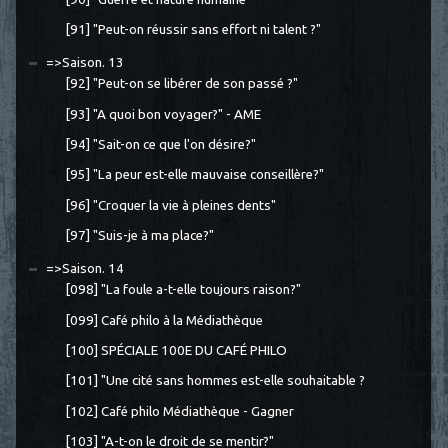
[91] "Peut-on réussir sans effort ni talent ?"
=>Saison. 13
[92] "Peut-on se libérer de son passé ?"
[93] "A quoi bon voyager?" - AME
[94] "Sait-on ce que l'on désire?"
[95] "La peur est-elle mauvaise conseillère?"
[96] "Croquer la vie à pleines dents"
[97] "Suis-je à ma place?"
=>Saison. 14
[098] "La foule a-t-elle toujours raison?"
[099] Café philo à la Médiathèque
[100] SPÉCIALE 100E DU CAFÉ PHILO
[101] "Une cité sans hommes est-elle souhaitable ?
[102] Café philo Médiathèque - Gagner
[103] "A-t-on le droit de se mentir?"