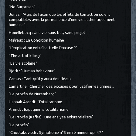
"No Surprises"
Jonas : "Agis de façon que les effets de ton action soient
compatibles avec la permanence d’une vie authentiquement
humaine"
Houellebecq : Une vie sans but, sans projet
Malraux : La Condition humaine
"L’explication entraîne-t-elle l’excuse ?"
"The act of killing"
"La vie scolaire"
Björk : "Human behaviour"
Camus : Tant qu'il y aura des fléaux
Lamartine : Chercher des excuses pour justifier les crimes...
"Le procès de Nuremberg"
Hannah Arendt : Totalitarisme
Arendt : Expliquer le totalitarisme
"Le Procès (Kafka) : Une analyse existentialiste"
"Le procès"
"Chostakovitch : Symphonie n°5 en ré mineur op. 47"