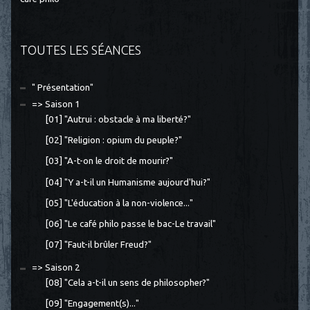
TOUTES LES SÉANCES
" Présentation"
=> Saison 1
[01] "Autrui : obstacle à ma liberté?"
[02] "Religion : opium du peuple?"
[03] "A-t-on le droit de mourir?"
[04] "Y a-t-il un Humanisme aujourd'hui?"
[05] "L'éducation à la non-violence..."
[06] "Le café philo passe le bac-Le travail"
[07] "Faut-il brûler Freud?"
=> Saison 2
[08] "Cela a-t-il un sens de philosopher?"
[09] "Engagement(s)..."