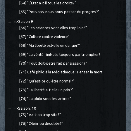
[64] "L'État a-t-il tous les droits?"
[65] "Pouvons-nous nous passer du progrès?"
=>Saison 9
[66] "Les sciences vont-elles trop loin?"
[67] "Culture contre violence"
[68] "Ma liberté est-elle en danger?"
[69] "La vérité finit-elle toujours par triompher?
[70] "Tout doit-il être fait par passion?"
[71] Café philo à la Médiathèque : Penser la mort
[72] "Qu'est-ce qu'être normal?"
[73] "La liberté a-t-elle un prix?"
[74] "La philo sous les arbres"
=>Saison. 10
[75] "Va-t-on trop vite?"
[76] "Obéir ou désobéir?"