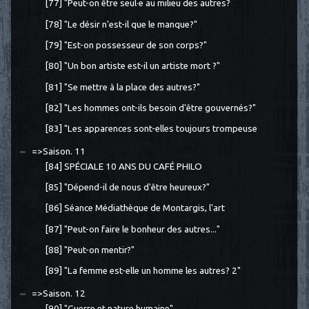
[77] "Peut-on être seul·e au milieu des autres?
[78] "Le désir n'est-il que le manque?"
[79] "Est-on possesseur de son corps?"
[80] "Un bon artiste est-il un artiste mort ?"
[81] "Se mettre à la place des autres?"
[82] "Les hommes ont-ils besoin d'être gouvernés?"
[83] "Les apparences sont-elles toujours trompeuse
=>Saison. 11
[84] SPÉCIALE 10 ANS DU CAFÉ PHILO
[85] "Dépend-il de nous d'être heureux?"
[86] Séance Médiathèque de Montargis, l'art
[87] "Peut-on faire le bonheur des autres..."
[88] "Peut-on mentir?"
[89] "La femme est-elle un homme les autres? 2"
=>Saison. 12
[90] "Guerre et nature humaine"