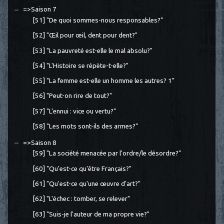
=>Saison 7
[51] "De quoi sommes-nous responsables?"
[52] "Œil pour œil, dent pour dent?"
[53] "La pauvreté est-elle le mal absolu?"
[54] "L'Histoire se répète-t-elle?"
[55] "La femme est-elle un homme les autres? 1"
[56] "Peut-on rire de tout?"
[57] "L'ennui : vice ou vertu?"
[58] "Les mots sont-ils des armes?"
=>Saison 8
[59] "La société menacée par l'ordre/le désordre?"
[60] "Qu'est-ce qu'être Français?"
[61] "Qu'est-ce qu'une œuvre d'art?"
[62] "L'échec : tomber, se relever"
[63] "Suis-je l'auteur de ma propre vie?"