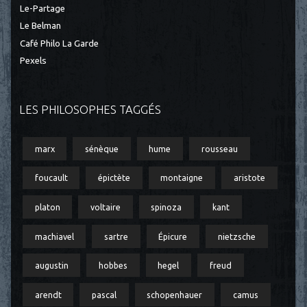
Le-Partage
Le Belman
Café Philo La Garde
Pexels
LES PHILOSOPHES TAGGÉS
marx
sénèque
hume
rousseau
foucault
épictète
montaigne
aristote
platon
voltaire
spinoza
kant
machiavel
sartre
Épicure
nietzsche
augustin
hobbes
hegel
freud
arendt
pascal
schopenhauer
camus