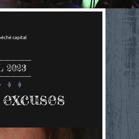
péché capital
L 2023
 excuses