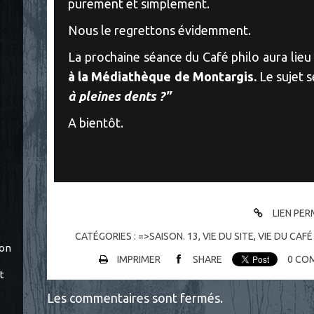
purement et simplement.
Nous le regrettons évidemment.
La prochaine séance du Café philo aura lieu
à la Médiathèque de Montargis.
Le sujet s
à pleines dents ?"
A bientôt.
LIEN PE
CATÉGORIES :
=>SAISON. 13
,
VIE DU SITE, VIE DU CAFÉ
ton
IMPRIMER
SHARE
0
COM
t
Les commentaires sont fermés.