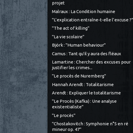
projet
Malraux : La Condition humaine
"L’explication entraîne-t-elle l’excuse ?
"The act of killing"
"La vie scolaire"
Björk : "Human behaviour"
Camus : Tant qu'il y aura des fléaux
Lamartine : Chercher des excuses pour
justifier les crimes...
"Le procès de Nuremberg"
Hannah Arendt : Totalitarisme
Arendt : Expliquer le totalitarisme
"Le Procès (Kafka) : Une analyse
existentialiste"
"Le procès"
"Chostakovitch : Symphonie n°5 en ré
mineur op. 47"