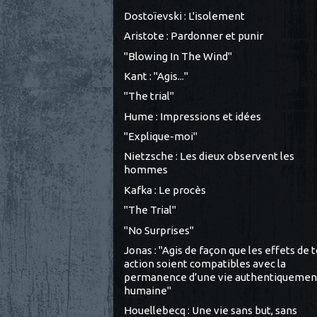
Dostoïevski : L'isolement
Aristote : Pardonner et punir
"Blowing In The Wind"
Kant : "Agis..."
"The trial"
Hume : Impressions et idées
"Explique-moi"
Nietzsche : Les dieux observent les
hommes
Kafka : Le procès
"The Trial"
"No Surprises"
Jonas : "Agis de façon que les effets de 
action soient compatibles avec la
permanence d’une vie authentiquemen
humaine"
Houellebecq : Une vie sans but, sans