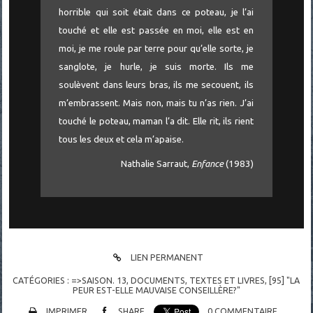
horrible qui soit était dans ce poteau, je l’ai
touché et elle est passée en moi, elle est en
moi, je me roule par terre pour qu’elle sorte, je
sanglote, je hurle, je suis morte. Ils me
soulèvent dans leurs bras, ils me secouent, ils
m’embrassent. Mais non, mais tu n’as rien. J’ai
touché le poteau, maman l’a dit. Elle rit, ils rient
tous les deux et cela m’apaise.
Nathalie Sarraut,
Enfance
(1983)
LIEN PERMANENT
CATÉGORIES :
=>SAISON. 13
,
DOCUMENTS
,
TEXTES ET LIVRES
,
[95] "LA
PEUR EST-ELLE MAUVAISE CONSEILLÈRE?"
IMPRIMER
SHARE
0
COMMENTAIRE