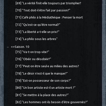
[69] "La vérité finit-elle toujours par triompher?
[70] "Tout doit-il être fait par passion?"
[71] Café philo à la Médiathèque : Penser la mort
[72] "Qu'est-ce qu'être normal?"
[73] "La liberté a-t-elle un prix?"
[74] "La philo sous les arbres"
=>Saison. 10
[75] "Va-t-on trop vite?"
[76] "Obéir ou désobéir?"
[77] "Peut-on être seul·e au milieu des autres?
[78] "Le désir n'est-il que le manque?"
[79] "Est-on possesseur de son corps?"
[80] "Un bon artiste est-il un artiste mort ?"
[81] "Se mettre à la place des autres?"
[82] "Les hommes ont-ils besoin d'être gouvernés?"