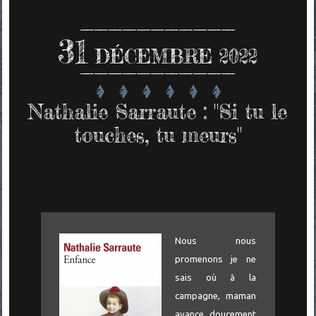
31
DÉCEMBRE 2022
Nathalie Sarraute : "Si tu le
touches, tu meurs"
Nous nous
promenons je ne
sais où à la
campagne, maman
avance doucement