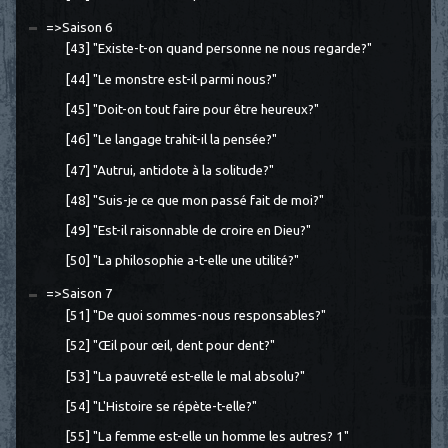
=>Saison 6
[43] "Existe-t-on quand personne ne nous regarde?"
[44] "Le monstre est-il parmi nous?"
[45] "Doit-on tout faire pour être heureux?"
[46] "Le langage trahit-il la pensée?"
[47] "Autrui, antidote à la solitude?"
[48] "Suis-je ce que mon passé fait de moi?"
[49] "Est-il raisonnable de croire en Dieu?"
[50] "La philosophie a-t-elle une utilité?"
=>Saison 7
[51] "De quoi sommes-nous responsables?"
[52] "Œil pour œil, dent pour dent?"
[53] "La pauvreté est-elle le mal absolu?"
[54] "L'Histoire se répète-t-elle?"
[55] "La femme est-elle un homme les autres? 1"