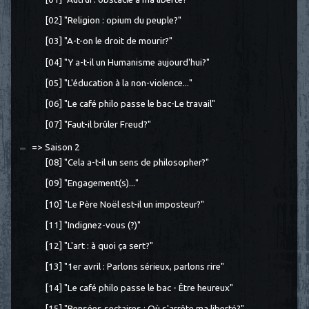
[02] "Religion : opium du peuple?"
[03] "A-t-on le droit de mourir?"
[04] "Y a-t-il un Humanisme aujourd'hui?"
[05] "L'éducation à la non-violence..."
[06] "Le café philo passe le bac-Le travail"
[07] "Faut-il brûler Freud?"
=> Saison 2
[08] "Cela a-t-il un sens de philosopher?"
[09] "Engagement(s)..."
[10] "Le Père Noël est-il un imposteur?"
[11] "Indignez-vous (?)"
[12] "L'art : à quoi ça sert?"
[13] "1er avril : Parlons sérieux, parlons rire"
[14] "Le café philo passe le bac - Être heureux"
[15] "Pensées sectaires : Où s'arrête ma liberté?"