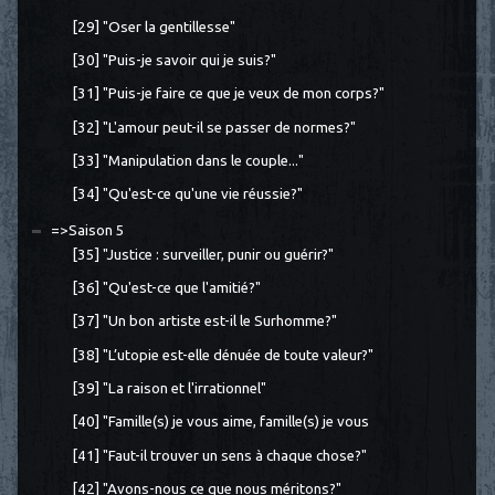
[29] "Oser la gentillesse"
[30] "Puis-je savoir qui je suis?"
[31] "Puis-je faire ce que je veux de mon corps?"
[32] "L'amour peut-il se passer de normes?"
[33] "Manipulation dans le couple..."
[34] "Qu'est-ce qu'une vie réussie?"
=>Saison 5
[35] "Justice : surveiller, punir ou guérir?"
[36] "Qu'est-ce que l'amitié?"
[37] "Un bon artiste est-il le Surhomme?"
[38] "L’utopie est-elle dénuée de toute valeur?"
[39] "La raison et l'irrationnel"
[40] "Famille(s) je vous aime, famille(s) je vous
[41] "Faut-il trouver un sens à chaque chose?"
[42] "Avons-nous ce que nous méritons?"