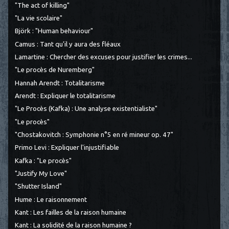
"The act of killing"
"La vie scolaire"
Björk : "Human behaviour"
Camus : Tant qu'il y aura des fléaux
Lamartine : Chercher des excuses pour justifier les crimes...
"Le procès de Nuremberg"
Hannah Arendt : Totalitarisme
Arendt : Expliquer le totalitarisme
"Le Procès (Kafka) : Une analyse existentialiste"
"Le procès"
"Chostakovitch : Symphonie n°5 en ré mineur op. 47"
Primo Levi : Expliquer l'injustifiable
Kafka : "Le procès"
"Justify My Love"
"Shutter Island"
Hume : Le raisonnement
Kant : Les failles de la raison humaine
Kant : La solidité de la raison humaine ?