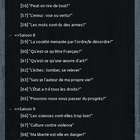
[56] "Peut-on rire de tout?"
[57] "L'ennui : vice ou vertu?"
[58] "Les mots sont-ils des armes?"
=>Saison 8
[59] "La société menacée par l'ordre/le désordre?"
[60] "Qu'est-ce qu'être Français?"
[61] "Qu'est-ce qu'une œuvre d'art?"
[62] "L'échec : tomber, se relever"
[63] "Suis-je l'auteur de ma propre vie?"
[64] "L'État a-t-il tous les droits?"
[65] "Pouvons-nous nous passer du progrès?"
=>Saison 9
[66] "Les sciences vont-elles trop loin?"
[67] "Culture contre violence"
[68] "Ma liberté est-elle en danger?"