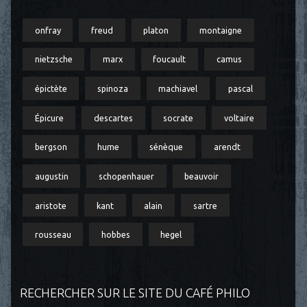
onfray
freud
platon
montaigne
nietzsche
marx
foucault
camus
épictète
spinoza
machiavel
pascal
Épicure
descartes
socrate
voltaire
bergson
hume
sénèque
arendt
augustin
schopenhauer
beauvoir
aristote
kant
alain
sartre
rousseau
hobbes
hegel
RECHERCHER SUR LE SITE DU CAFÉ PHILO