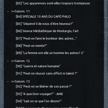
[83] "Les apparences sont-elles toujours trompeuse
=>Saison. 11
[84] SPÉCIALE 10 ANS DU CAFÉ PHILO
[85] "Dépend-il de nous d'être heureux?"
[86] Séance Médiathèque de Montargis, l'art
[87] "Peut-on faire le bonheur des autres..."
[88] "Peut-on mentir?"
[89] "La femme est-elle un homme les autres? 2"
=>Saison. 12
[90] "Guerre et nature humaine"
[91] "Peut-on réussir sans effort ni talent ?"
=>Saison. 13
[92] "Peut-on se libérer de son passé ?"
[93] "A quoi bon voyager?" - AME
[94] "Sait-on ce que l'on désire?"