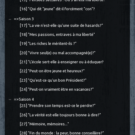
[16] "Qui dit "jeune" dit-il forcément "con"?
=>Saison 3
[17] "La vie n'est-elle qu'une suite de hasards?"
[18] "Mes passions, entraves à ma liberté"
[19] "Les riches le méritent-ils ?"
[20] "Vivre seul(e) ou mal accompagné(e)?"
[21] "L'école sert-elle à enseigner ou à éduquer?
[22] "Peut-on être jeune et heureux?"
[23] "Qu'est-ce qu'un bon Président?"
[24] "Peut-on vraiment être en vacances?"
=>Saison 4
[25] "Prendre son temps est-ce le perdre?"
[26] "La vérité est-elle toujours bonne à dire?"
[27] "Mémoire, mémoires..."
[28] "Fin du monde : la peur, bonne conseillère?"