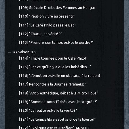
[109] Spéciale Droits des Femmes au Hangar
[110] "Peut-on vivre au présent?"
[111] "Le Café Philo passe le Bac"
[112] "Chacun sa vérité ?"
[113] "Prendre son temps est-ce le perdre?"
=>Saison. 16
[114] "Triple tournée pour le Café Philo!"
[115] "Est-ce qu'il n'y a que les imbéciles..."
[116] "L'émotion est-elle un obstacle à la raison?
[117] Rencontre à la Journée "F'âme(s)"
[118] "Art & esthétique, débat à la Micro-Folie"
[119] "Sommes-nous fâchés avec le progrès?"
[120] "La réalité est-elle la vérité?"
[121] "Le temps libre est-il celui de la liberté?"
[122] "Expliquer est-ce justifier?" ANNULE