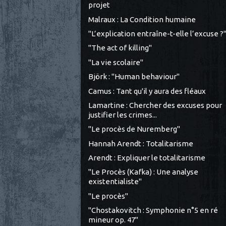
projet
Malraux : La Condition humaine
"L’explication entraîne-t-elle l’excuse ?
"The act of killing"
"La vie scolaire"
Björk : "Human behaviour"
Camus : Tant qu'il y aura des fléaux
Lamartine : Chercher des excuses pour
justifier les crimes...
"Le procès de Nuremberg"
Hannah Arendt : Totalitarisme
Arendt : Expliquer le totalitarisme
"Le Procès (Kafka) : Une analyse
existentialiste"
"Le procès"
"Chostakovitch : Symphonie n°5 en ré
mineur op. 47"