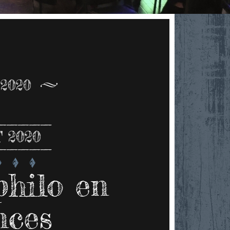
2020
 2020
philo en
nces