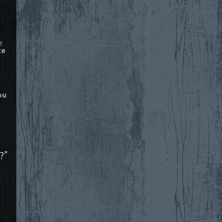
e
ce
ou
?"