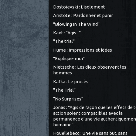
Dostoïevski : L'isolement
Aristote : Pardonner et punir
"Blowing In The Wind"
Kant : "Agis..."
"The trial"
Hume : Impressions et idées
"Explique-moi"
Nietzsche : Les dieux observent les
hommes
Kafka : Le procès
"The Trial"
"No Surprises"
Jonas : "Agis de façon que les effets de 
action soient compatibles avec la
permanence d’une vie authentiquemen
humaine"
Houellebecq : Une vie sans but, sans