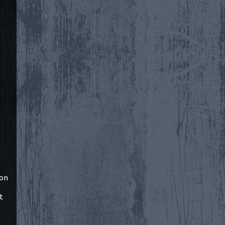
ton
t