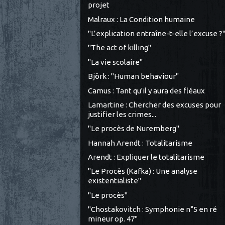
projet
Malraux : La Condition humaine
"L’explication entraîne-t-elle l’excuse ?
"The act of killing"
"La vie scolaire"
Björk : "Human behaviour"
Camus : Tant qu'il y aura des fléaux
Lamartine : Chercher des excuses pour
justifier les crimes...
"Le procès de Nuremberg"
Hannah Arendt : Totalitarisme
Arendt : Expliquer le totalitarisme
"Le Procès (Kafka) : Une analyse
existentialiste"
"Le procès"
"Chostakovitch : Symphonie n°5 en ré
mineur op. 47"