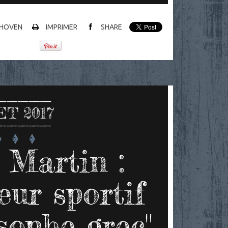
HOVEN
IMPRIMER
SHARE
ET 2017
 Martin :
eur sportif
sophe grec"