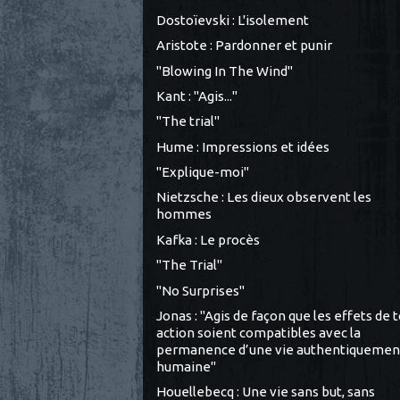
Dostoïevski : L'isolement
Aristote : Pardonner et punir
"Blowing In The Wind"
Kant : "Agis..."
"The trial"
Hume : Impressions et idées
"Explique-moi"
Nietzsche : Les dieux observent les
hommes
Kafka : Le procès
"The Trial"
"No Surprises"
Jonas : "Agis de façon que les effets de 
action soient compatibles avec la
permanence d’une vie authentiquemen
humaine"
Houellebecq : Une vie sans but, sans