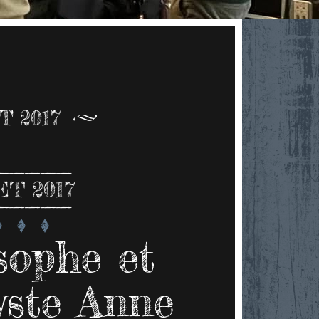
T 2017
ET 2017
sophe et
yste Anne