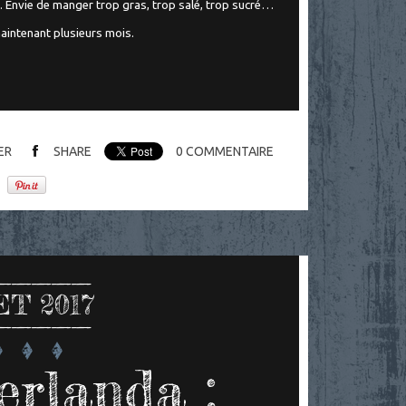
s). Envie de manger trop gras, trop salé, trop sucré…
aintenant plusieurs mois.
ER
SHARE
0
COMMENTAIRE
T 2017
erlanda :