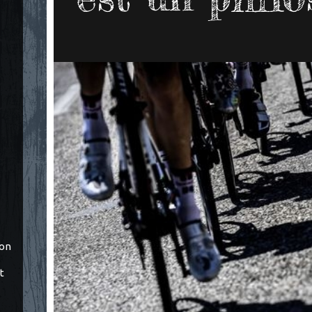
ton
t