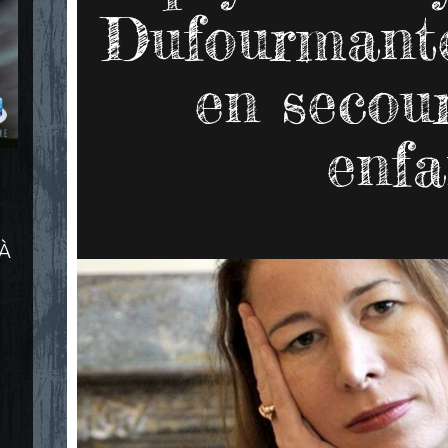
Dufourmante
en secou
enfa
 À