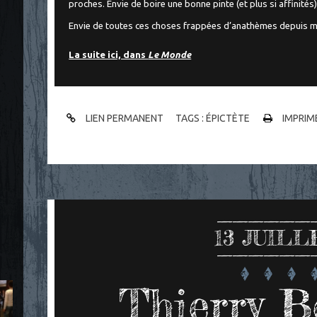
proches. Envie de boire une bonne pinte (et plus si affinité
Envie de toutes ces choses frappées d’anathèmes depuis m
La suite ici, dans
Le Monde
LIEN PERMANENT
TAGS :
ÉPICTÈTE
IMPRIM
13
JUILLE
Thierry B