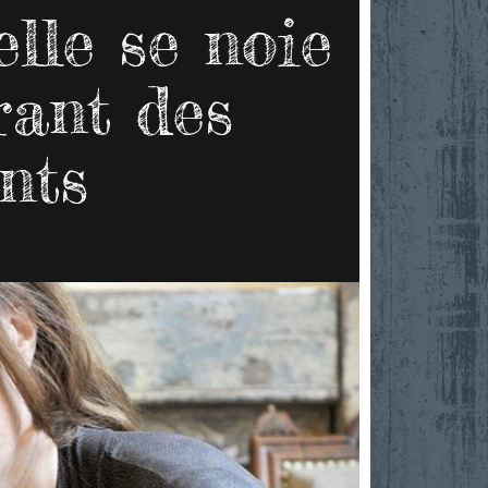
lle se noie
rant des
nts