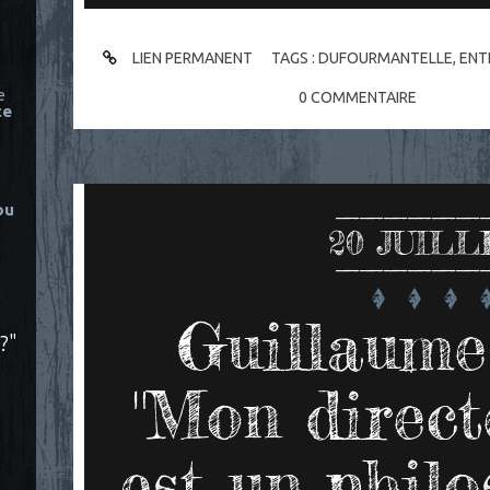
LIEN PERMANENT
TAGS :
DUFOURMANTELLE
,
ENT
e
0
COMMENTAIRE
ce
ou
20
JUILL
Guillaume
?"
"Mon direct
est un philo