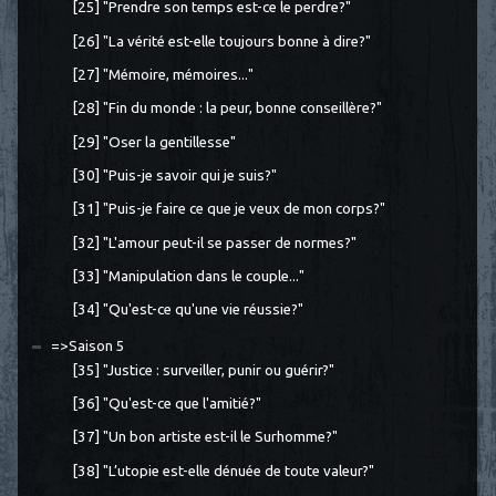
[25] "Prendre son temps est-ce le perdre?"
[26] "La vérité est-elle toujours bonne à dire?"
[27] "Mémoire, mémoires..."
[28] "Fin du monde : la peur, bonne conseillère?"
[29] "Oser la gentillesse"
[30] "Puis-je savoir qui je suis?"
[31] "Puis-je faire ce que je veux de mon corps?"
[32] "L'amour peut-il se passer de normes?"
[33] "Manipulation dans le couple..."
[34] "Qu'est-ce qu'une vie réussie?"
=>Saison 5
[35] "Justice : surveiller, punir ou guérir?"
[36] "Qu'est-ce que l'amitié?"
[37] "Un bon artiste est-il le Surhomme?"
[38] "L’utopie est-elle dénuée de toute valeur?"