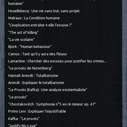
humaine"
Houellebecq : Une vie sans but, sans projet
Malraux : La Condition humaine
"L’explication entraîne-t-elle l’excuse ?"
"The act of killing"
"La vie scolaire"
Björk : "Human behaviour"
Camus : Tant qu'il y aura des fléaux
Lamartine : Chercher des excuses pour justifier les crimes...
"Le procès de Nuremberg"
Hannah Arendt : Totalitarisme
Arendt : Expliquer le totalitarisme
"Le Procès (Kafka) : Une analyse existentialiste"
"Le procès"
"Chostakovitch : Symphonie n°5 en ré mineur op. 47"
Primo Levi : Expliquer l'injustifiable
Kafka : "Le procès"
"Justify My Love"