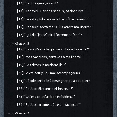
[12] "L'art : à quoi ça sert?"
[13] "1er avril : Parlons sérieux, parlons rire"
[14] "Le café philo passe le bac - Être heureux"
[15] "Pensées sectaires : Où s'arrête ma liberté?"
[16] "Qui dit "jeune" dit-il forcément "con"?
=>Saison 3
[17] "La vie n'est-elle qu'une suite de hasards?"
[18] "Mes passions, entraves à ma liberté"
[19] "Les riches le méritent-ils ?"
[20] "Vivre seul(e) ou mal accompagné(e)?"
[21] "L'école sert-elle à enseigner ou à éduquer?
[22] "Peut-on être jeune et heureux?"
[23] "Qu'est-ce qu'un bon Président?"
[24] "Peut-on vraiment être en vacances?"
=>Saison 4