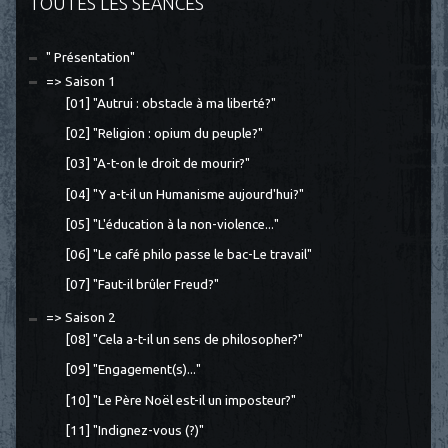
TOUTES LES SÉANCES
" Présentation"
=> Saison 1
[01] "Autrui : obstacle à ma liberté?"
[02] "Religion : opium du peuple?"
[03] "A-t-on le droit de mourir?"
[04] "Y a-t-il un Humanisme aujourd'hui?"
[05] "L'éducation à la non-violence..."
[06] "Le café philo passe le bac-Le travail"
[07] "Faut-il brûler Freud?"
=> Saison 2
[08] "Cela a-t-il un sens de philosopher?"
[09] "Engagement(s)..."
[10] "Le Père Noël est-il un imposteur?"
[11] "Indignez-vous (?)"