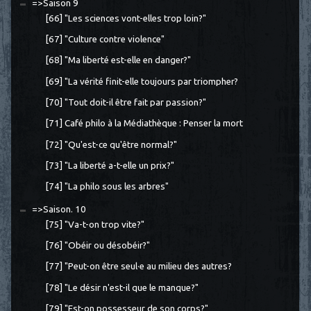
=>Saison 9
[66] "Les sciences vont-elles trop loin?"
[67] "Culture contre violence"
[68] "Ma liberté est-elle en danger?"
[69] "La vérité finit-elle toujours par triompher?
[70] "Tout doit-il être fait par passion?"
[71] Café philo à la Médiathèque : Penser la mort
[72] "Qu'est-ce qu'être normal?"
[73] "La liberté a-t-elle un prix?"
[74] "La philo sous les arbres"
=>Saison. 10
[75] "Va-t-on trop vite?"
[76] "Obéir ou désobéir?"
[77] "Peut-on être seul·e au milieu des autres?
[78] "Le désir n'est-il que le manque?"
[79] "Est-on possesseur de son corps?"