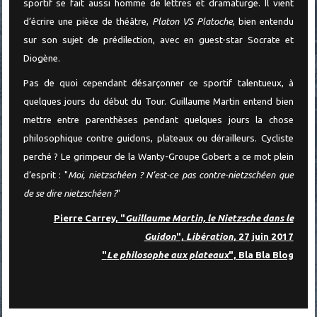
sportif se fait aussi homme de lettres et dramaturge. Il vient
d’écrire une pièce de théâtre,
Platon VS Platoche
, bien entendu
sur son sujet de prédilection, avec en guest-star Socrate et
Diogène.
Pas de quoi cependant désarçonner ce sportif talentueux, à
quelques jours du début du Tour. Guillaume Martin entend bien
mettre entre parenthèses pendant quelques jours la chose
philosophique contre guidons, plateaux ou dérailleurs.
Cycliste
perché ? Le grimpeur de la Wanty-Groupe Gobert a ce mot plein
d’esprit : "
Moi, nietzschéen ? N’est-ce pas contre-nietzschéen que
de se dire nietzschéen ?
"
Pierre Carrey, "
Guillaume Martin, le Nietzsche dans le
Guidon
",
Libération
, 27 juin 2017
"
Le philosophe aux plateaux
", Bla Bla Blog