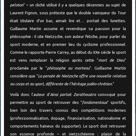
peloton
" – un cliché utilisé il y a quelques décennies au sujet de
Laurent Fignon, sous prétexte que le double vainqueur du Tour
était titulaire d’un bac, aimait lire et… portait des lunettes.
Guillaume Martin assume et revendique sa passion pour la
philosophie : il cite Nietzsche, son auteur fétiche, pour parler du
sport moderne, et en premier lieu du cyclisme professionnel.
Comme le rapporte Pierre Carrey, au début du XXe siècle le sport
est venu remplacer la religion après cette "
mort de Dieu
"
proclamée par le "
philosophe au marteau
". Guillaume Martin
considère que "
La pensée de Nietzsche offre une nouvelle relation
au corps et au sport, différente de l’héritage judéo-chrétien.
"
Voilà donc l'auteur d'
Ainsi parlait Zarathoustra
convoqué pour
permettre au sport de retrouver des "
fondamentaux
" sportifs,
bien loin des travers connus des compétitions modernes
(professionnalisation, dopage, financiarisation, nationalisme et
comportements haineux du supporter). Le sport doit retrouver
son essence profonde – et nietzschéenne : plaisir de la