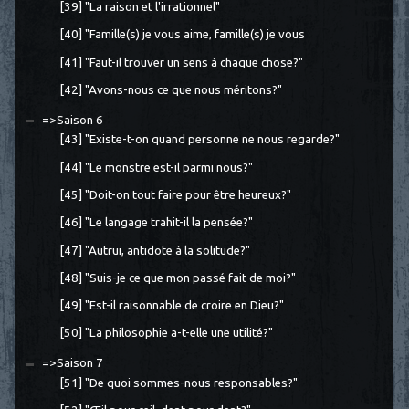
[39] "La raison et l'irrationnel"
[40] "Famille(s) je vous aime, famille(s) je vous
[41] "Faut-il trouver un sens à chaque chose?"
[42] "Avons-nous ce que nous méritons?"
=>Saison 6
[43] "Existe-t-on quand personne ne nous regarde?"
[44] "Le monstre est-il parmi nous?"
[45] "Doit-on tout faire pour être heureux?"
[46] "Le langage trahit-il la pensée?"
[47] "Autrui, antidote à la solitude?"
[48] "Suis-je ce que mon passé fait de moi?"
[49] "Est-il raisonnable de croire en Dieu?"
[50] "La philosophie a-t-elle une utilité?"
=>Saison 7
[51] "De quoi sommes-nous responsables?"