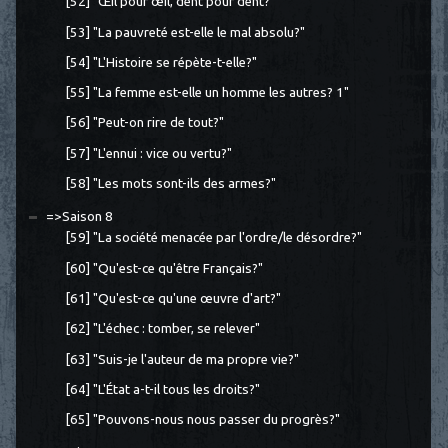
[52] "Œil pour œil, dent pour dent?"
[53] "La pauvreté est-elle le mal absolu?"
[54] "L'Histoire se répète-t-elle?"
[55] "La femme est-elle un homme les autres? 1"
[56] "Peut-on rire de tout?"
[57] "L'ennui : vice ou vertu?"
[58] "Les mots sont-ils des armes?"
=>Saison 8
[59] "La société menacée par l'ordre/le désordre?"
[60] "Qu'est-ce qu'être Français?"
[61] "Qu'est-ce qu'une œuvre d'art?"
[62] "L'échec : tomber, se relever"
[63] "Suis-je l'auteur de ma propre vie?"
[64] "L'État a-t-il tous les droits?"
[65] "Pouvons-nous nous passer du progrès?"