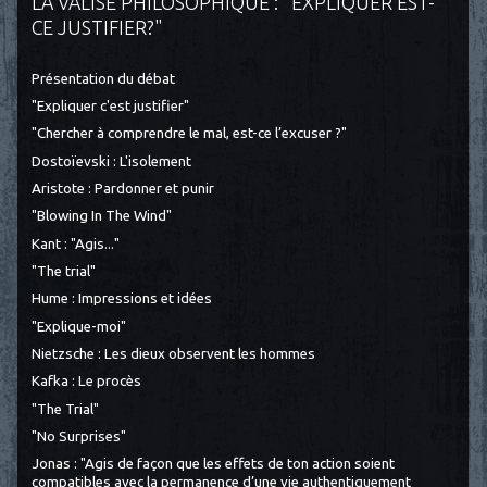
LA VALISE PHILOSOPHIQUE : "EXPLIQUER EST-
CE JUSTIFIER?"
Présentation du débat
"Expliquer c'est justifier"
"Chercher à comprendre le mal, est-ce l’excuser ?"
Dostoïevski : L'isolement
Aristote : Pardonner et punir
"Blowing In The Wind"
Kant : "Agis..."
"The trial"
Hume : Impressions et idées
"Explique-moi"
Nietzsche : Les dieux observent les hommes
Kafka : Le procès
"The Trial"
"No Surprises"
Jonas : "Agis de façon que les effets de ton action soient
compatibles avec la permanence d’une vie authentiquement