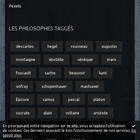
Pexels
LES PHILOSOPHES TAGGÉS
descartes
hegel
rousseau
augustin
montaigne
épictète
sénèque
marx
foucault
sartre
beauvoir
kant
onfray
schopenhauer
machiavel
Épicure
camus
pascal
platon
socrate
alain
voltaire
aristote
En poursuivant votre navigation sur ce site, vous acceptez l'utilisation
spinoza
freud
hobbes
arendt
de cookies. Ces derniers assurent le bon fonctionnement de nos services.
En
savoir plus
.
nietzsche
hume
bergson