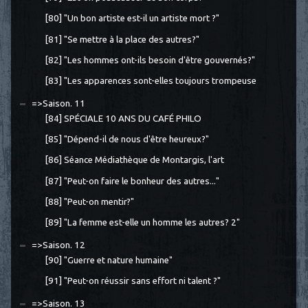
[80] "Un bon artiste est-il un artiste mort ?"
[81] "Se mettre à la place des autres?"
[82] "Les hommes ont-ils besoin d'être gouvernés?"
[83] "Les apparences sont-elles toujours trompeuse
=>Saison. 11
[84] SPÉCIALE 10 ANS DU CAFÉ PHILO
[85] "Dépend-il de nous d'être heureux?"
[86] Séance Médiathèque de Montargis, l'art
[87] "Peut-on faire le bonheur des autres..."
[88] "Peut-on mentir?"
[89] "La femme est-elle un homme les autres? 2"
=>Saison. 12
[90] "Guerre et nature humaine"
[91] "Peut-on réussir sans effort ni talent ?"
=>Saison. 13