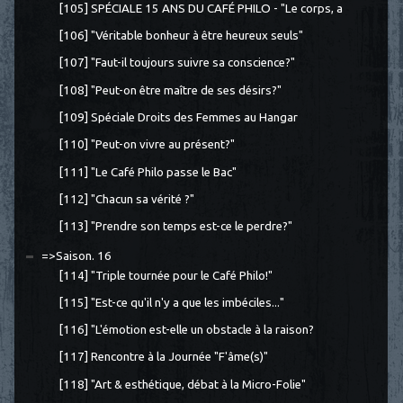
[105] SPÉCIALE 15 ANS DU CAFÉ PHILO - "Le corps, a
[106] "Véritable bonheur à être heureux seuls"
[107] "Faut-il toujours suivre sa conscience?"
[108] "Peut-on être maître de ses désirs?"
[109] Spéciale Droits des Femmes au Hangar
[110] "Peut-on vivre au présent?"
[111] "Le Café Philo passe le Bac"
[112] "Chacun sa vérité ?"
[113] "Prendre son temps est-ce le perdre?"
=>Saison. 16
[114] "Triple tournée pour le Café Philo!"
[115] "Est-ce qu'il n'y a que les imbéciles..."
[116] "L'émotion est-elle un obstacle à la raison?
[117] Rencontre à la Journée "F'âme(s)"
[118] "Art & esthétique, débat à la Micro-Folie"