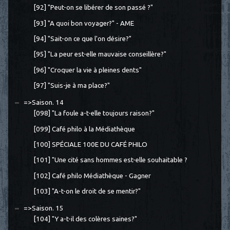
[92] "Peut-on se libérer de son passé ?"
[93] "A quoi bon voyager?" - AME
[94] "Sait-on ce que l'on désire?"
[95] "La peur est-elle mauvaise conseillère?"
[96] "Croquer la vie à pleines dents"
[97] "Suis-je à ma place?"
=>Saison. 14
[098] "La foule a-t-elle toujours raison?"
[099] Café philo à la Médiathèque
[100] SPÉCIALE 100E DU CAFÉ PHILO
[101] "Une cité sans hommes est-elle souhaitable ?
[102] Café philo Médiathèque - Gagner
[103] "A-t-on le droit de se mentir?"
=>Saison. 15
[104] "Y a-t-il des colères saines?"