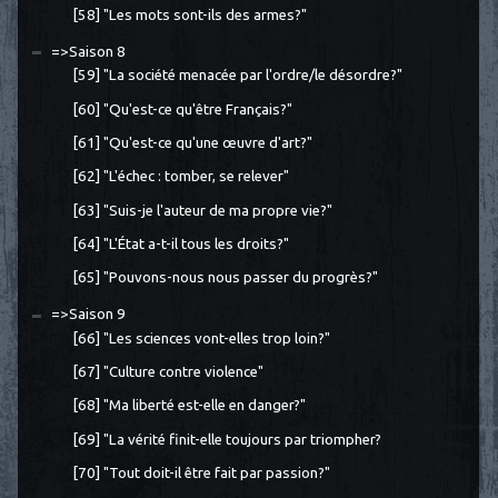
[58] "Les mots sont-ils des armes?"
=>Saison 8
[59] "La société menacée par l'ordre/le désordre?"
[60] "Qu'est-ce qu'être Français?"
[61] "Qu'est-ce qu'une œuvre d'art?"
[62] "L'échec : tomber, se relever"
[63] "Suis-je l'auteur de ma propre vie?"
[64] "L'État a-t-il tous les droits?"
[65] "Pouvons-nous nous passer du progrès?"
=>Saison 9
[66] "Les sciences vont-elles trop loin?"
[67] "Culture contre violence"
[68] "Ma liberté est-elle en danger?"
[69] "La vérité finit-elle toujours par triompher?
[70] "Tout doit-il être fait par passion?"