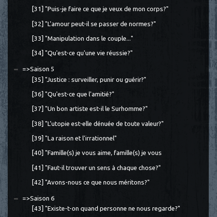
[31] "Puis-je faire ce que je veux de mon corps?"
[32] "L'amour peut-il se passer de normes?"
[33] "Manipulation dans le couple..."
[34] "Qu'est-ce qu'une vie réussie?"
=>Saison 5
[35] "Justice : surveiller, punir ou guérir?"
[36] "Qu'est-ce que l'amitié?"
[37] "Un bon artiste est-il le Surhomme?"
[38] "L’utopie est-elle dénuée de toute valeur?"
[39] "La raison et l'irrationnel"
[40] "Famille(s) je vous aime, famille(s) je vous
[41] "Faut-il trouver un sens à chaque chose?"
[42] "Avons-nous ce que nous méritons?"
=>Saison 6
[43] "Existe-t-on quand personne ne nous regarde?"