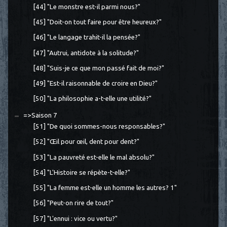
[44] "Le monstre est-il parmi nous?"
[45] "Doit-on tout faire pour être heureux?"
[46] "Le langage trahit-il la pensée?"
[47] "Autrui, antidote à la solitude?"
[48] "Suis-je ce que mon passé fait de moi?"
[49] "Est-il raisonnable de croire en Dieu?"
[50] "La philosophie a-t-elle une utilité?"
=>Saison 7
[51] "De quoi sommes-nous responsables?"
[52] "Œil pour œil, dent pour dent?"
[53] "La pauvreté est-elle le mal absolu?"
[54] "L'Histoire se répète-t-elle?"
[55] "La femme est-elle un homme les autres? 1"
[56] "Peut-on rire de tout?"
[57] "L'ennui : vice ou vertu?"