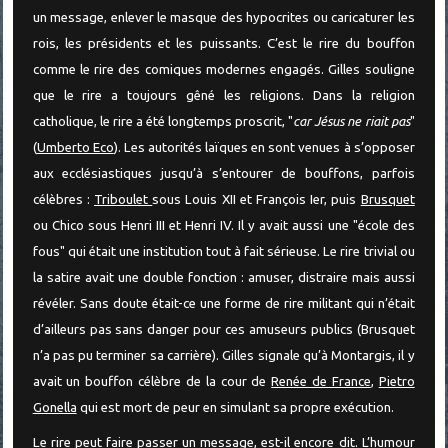
un message, enlever le masque des hypocrites ou caricaturer les
rois, les présidents et les puissants. C’est le rire du bouffon
comme le rire des comiques modernes engagés. Gilles souligne
que le rire a toujours gêné les religions. Dans la religion
catholique, le rire a été longtemps proscrit, "
car Jésus ne riait pas
"
(
Umberto Eco
). Les autorités laïques en sont venues à s’opposer
aux ecclésiastiques jusqu’à s’entourer de bouffons, parfois
célèbres :
Triboulet
sous Louis XII et François Ier, puis
Brusquet
ou Chico sous Henri III et Henri IV. Il y avait aussi une "école des
fous" qui était une institution tout à fait sérieuse. Le rire trivial ou
la satire avait une double fonction : amuser, distraire mais aussi
révéler. Sans doute était-ce une forme de rire militant qui n’était
d’ailleurs pas sans danger pour ces amuseurs publics (Brusquet
n’a pas pu terminer sa carrière). Gilles signale qu’à Montargis, il y
avait un bouffon célèbre de la cour de
Renée de France
,
Pietro
Gonella
qui est mort de peur en simulant sa propre exécution.
Le rire peut faire passer un message, est-il encore dit. L’humour