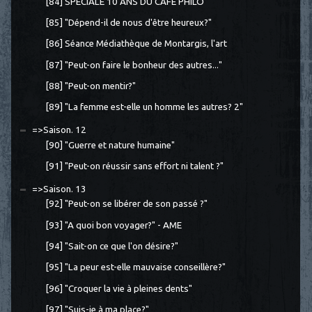
[84] SPÉCIALE 10 ANS DU CAFÉ PHILO
[85] "Dépend-il de nous d'être heureux?"
[86] Séance Médiathèque de Montargis, l'art
[87] "Peut-on faire le bonheur des autres..."
[88] "Peut-on mentir?"
[89] "La femme est-elle un homme les autres? 2"
=>Saison. 12
[90] "Guerre et nature humaine"
[91] "Peut-on réussir sans effort ni talent ?"
=>Saison. 13
[92] "Peut-on se libérer de son passé ?"
[93] "A quoi bon voyager?" - AME
[94] "Sait-on ce que l'on désire?"
[95] "La peur est-elle mauvaise conseillère?"
[96] "Croquer la vie à pleines dents"
[97] "Suis-je à ma place?"