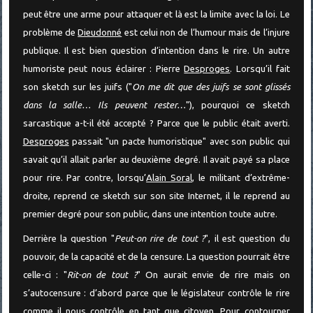
peut être une arme pour attaquer et là est la limite avec la loi. Le
problème de
Dieudonné
est celui non de l’humour mais de l’injure
publique. Il est bien question d’intention dans le rire. Un autre
humoriste peut nous éclairer : Pierre
Desproges
. Lorsqu’il fait
son sketch sur les juifs ("
On me dit que des juifs se sont glissés
dans la salle… Ils peuvent rester…
"), pourquoi ce sketch
sarcastique a-t-il été accepté ? Parce que le public était averti.
Desproges
passait "un pacte humoristique" avec son public qui
savait qu’il allait parler au deuxième degré. Il avait payé sa place
pour rire. Par contre, lorsqu’
Alain Soral
, le militant d’extrême-
droite, reprend ce sketch sur son site Internet, il le reprend au
premier degré pour son public, dans une intention toute autre.
Derrière la question "
Peut-on rire de tout ?
", il est question du
pouvoir, de la capacité et de la censure. La question pourrait être
celle-ci : "
Rit-on de tout ?
" On aurait envie de rire mais on
s’autocensure : d’abord parce que le législateur contrôle le rire
comme il nous contrôle en tant que citoyen. Pour contourner