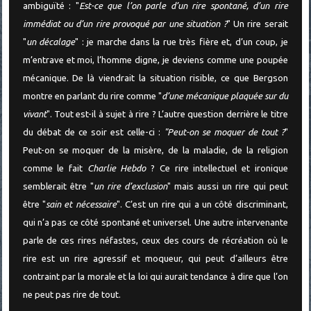
ambiguïté : "
Est-ce que l’on parle d’un rire spontané, d’un rire
immédiat ou d’un rire provoqué par une situation ?
" Un rire serait
"
un décalage
" : je marche dans la rue très fière et, d’un coup, je
m’entrave et moi, l’homme digne, je deviens comme une poupée
mécanique. De là viendrait la situation risible, ce que Bergson
montre en parlant du rire comme "
d’une mécanique plaquée sur du
vivant
". Tout est-il à sujet à rire ? L’autre question derrière le titre
du débat de ce soir est celle-ci :
"Peut-on se moquer de tout ?
"
Peut-on se moquer de la misère, de la maladie, de la religion
comme le fait
Charlie Hebdo
? Ce rire intellectuel et ironique
semblerait être "
un rire d’exclusion
" mais aussi un rire qui peut
être "
sain et nécessaire
". C’est un rire qui a un côté discriminant,
qui n’a pas ce côté spontané et universel. Une autre intervenante
parle de ces rires néfastes, ceux des cours de récréation où le
rire est un rire agressif et moqueur, qui peut d’ailleurs être
contraint par la morale et la loi qui aurait tendance à dire que l’on
ne peut pas rire de tout.