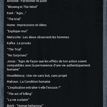
Aristote : Pardonner et punir
"Blowing In The Wind"
Kant : "Agis..."
"The trial"
Hume : Impressions et idées
"Explique-moi"
Nietzsche : Les dieux observent les hommes
Kafka : Le procès
"The Trial"
"No Surprises"
Jonas : "Agis de façon que les effets de ton action soient
compatibles avec la permanence d’une vie authentiquement
humaine"
Houellebecq : Une vie sans but, sans projet
Malraux : La Condition humaine
"L’explication entraîne-t-elle l’excuse ?"
"The act of killing"
"La vie scolaire"
Björk : "Human behaviour"