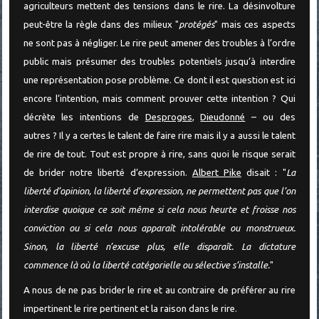
agriculteurs mettent des tensions dans le rire. La désinvolture
peut-être la règle dans des milieux "
protégés
" mais ces aspects
ne sont pas à négliger. Le rire peut amener des troubles à l’ordre
public mais présumer des troubles potentiels jusqu’à interdire
une représentation pose problème. Ce dont il est question est ici
encore l’intention, mais comment prouver cette intention ? Qui
décrète les intentions de
Desproges
,
Dieudonné
– ou des
autres ? Il y a certes le talent de faire rire mais il y a aussi le talent
de rire de tout. Tout est propre à rire, sans quoi le risque serait
de brider notre liberté d’expression.
Albert Pike
disait : "
La
liberté d’opinion, la liberté d’expression, ne permettent pas que l’on
interdise quoique ce soit même si cela nous heurte et froisse nos
conviction ou si cela nous apparaît intolérable ou monstrueux.
Sinon, la liberté n’excuse plus, elle disparaît. La dictature
commence là où la liberté catégorielle ou sélective s’installe.
"
A nous de ne pas brider le rire et au contraire de préférer au rire
impertinent le rire pertinent et la raison dans le rire.