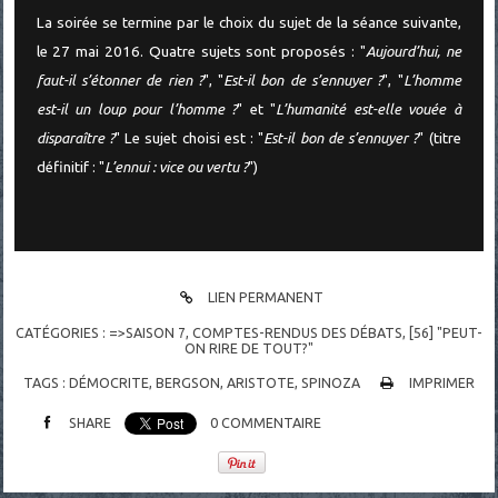
La soirée se termine par le choix du sujet de la séance suivante,
le 27 mai 2016. Quatre sujets sont proposés : "
Aujourd’hui, ne
faut-il s’étonner de rien ?
", "
Est-il bon de s’ennuyer ?
", "
L’homme
est-il un loup pour l’homme ?
" et "
L’humanité est-elle vouée à
disparaître ?
" Le sujet choisi est : "
Est-il bon de s’ennuyer ?
" (titre
définitif : "
L’ennui : vice ou vertu ?
")
LIEN PERMANENT
CATÉGORIES :
=>SAISON 7
,
COMPTES-RENDUS DES DÉBATS
,
[56] "PEUT-
ON RIRE DE TOUT?"
TAGS :
DÉMOCRITE
,
BERGSON
,
ARISTOTE
,
SPINOZA
IMPRIMER
SHARE
0
COMMENTAIRE