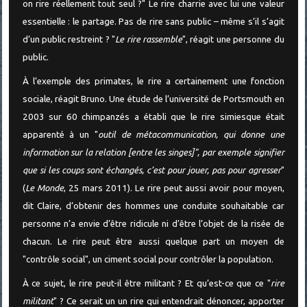
on rire réellement tout seul ?" Le rire charrie avec lui une valeur
essentielle : le partage. Pas de rire sans public – même s’il s’agit
d’un public restreint ? "
Le rire rassemble
", réagit une personne du
public.
À l’exemple des primates, le rire a certainement une fonction
sociale, réagit Bruno. Une étude de l’université de Portsmouth en
2003 sur 60 chimpanzés a établi que le rire simiesque était
apparenté à un "
outil de métacommunication, qui donne une
information sur la relation [entre les singes]", par exemple signifier
que si les coups sont échangés, c’est pour jouer, pas pour agresser
"
(
Le Monde
, 25 mars 2011). Le rire peut aussi avoir pour moyen,
dit Claire, d’obtenir des hommes une conduite souhaitable car
personne n’a envie d’être ridicule ni d’être l’objet de la risée de
chacun. Le rire peut être aussi quelque part un moyen de
"contrôle social", un ciment social pour contrôler la population.
À ce sujet, le rire peut-il être militant ? Et qu’est-ce que ce "
rire
militant
" ? Ce serait un un rire qui entendrait dénoncer, apporter