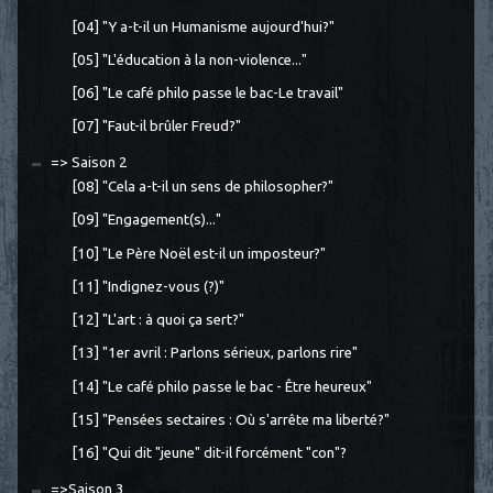
[04] "Y a-t-il un Humanisme aujourd'hui?"
[05] "L'éducation à la non-violence..."
[06] "Le café philo passe le bac-Le travail"
[07] "Faut-il brûler Freud?"
=> Saison 2
[08] "Cela a-t-il un sens de philosopher?"
[09] "Engagement(s)..."
[10] "Le Père Noël est-il un imposteur?"
[11] "Indignez-vous (?)"
[12] "L'art : à quoi ça sert?"
[13] "1er avril : Parlons sérieux, parlons rire"
[14] "Le café philo passe le bac - Être heureux"
[15] "Pensées sectaires : Où s'arrête ma liberté?"
[16] "Qui dit "jeune" dit-il forcément "con"?
=>Saison 3