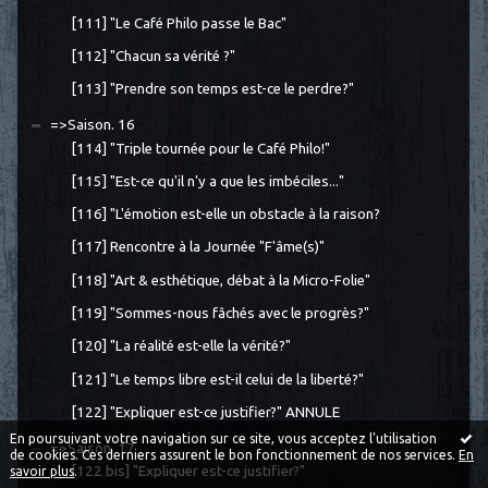
[111] "Le Café Philo passe le Bac"
[112] "Chacun sa vérité ?"
[113] "Prendre son temps est-ce le perdre?"
=>Saison. 16
[114] "Triple tournée pour le Café Philo!"
[115] "Est-ce qu'il n'y a que les imbéciles..."
[116] "L'émotion est-elle un obstacle à la raison?
[117] Rencontre à la Journée "F'âme(s)"
[118] "Art & esthétique, débat à la Micro-Folie"
[119] "Sommes-nous fâchés avec le progrès?"
[120] "La réalité est-elle la vérité?"
[121] "Le temps libre est-il celui de la liberté?"
[122] "Expliquer est-ce justifier?" ANNULE
En poursuivant votre navigation sur ce site, vous acceptez l'utilisation
=>Saison. 17
de cookies. Ces derniers assurent le bon fonctionnement de nos services.
En
[122 bis] "Expliquer est-ce justifier?"
savoir plus
.