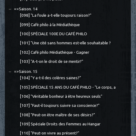
=>Saison. 14
[098] "La foule a-t-elle toujours raison?"
[099] Café philo à la Médiathèque
[100] SPÉCIALE 100E DU CAFÉ PHILO
[101] "Une cité sans hommes est-elle souhaitable ?
[102] Café philo Médiathèque - Gagner
[103] "A-t-on le droit de se mentir?"
=>Saison. 15
[104] "Y a-t-il des colères saines?"
[105] SPÉCIALE 15 ANS DU CAFÉ PHILO - "Le corps, a
[106] "Véritable bonheur à être heureux seuls"
[107] "Faut-il toujours suivre sa conscience?"
[108] "Peut-on être maître de ses désirs?"
[109] Spéciale Droits des Femmes au Hangar
[110] "Peut-on vivre au présent?"