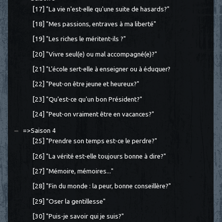
[17] "La vie n'est-elle qu'une suite de hasards?"
[18] "Mes passions, entraves à ma liberté"
[19] "Les riches le méritent-ils ?"
[20] "Vivre seul(e) ou mal accompagné(e)?"
[21] "L'école sert-elle à enseigner ou à éduquer?
[22] "Peut-on être jeune et heureux?"
[23] "Qu'est-ce qu'un bon Président?"
[24] "Peut-on vraiment être en vacances?"
=>Saison 4
[25] "Prendre son temps est-ce le perdre?"
[26] "La vérité est-elle toujours bonne à dire?"
[27] "Mémoire, mémoires..."
[28] "Fin du monde : la peur, bonne conseillère?"
[29] "Oser la gentillesse"
[30] "Puis-je savoir qui je suis?"