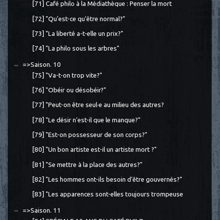
[71] Café philo à la Médiathèque : Penser la mort
[72] "Qu'est-ce qu'être normal?"
[73] "La liberté a-t-elle un prix?"
[74] "La philo sous les arbres"
=>Saison. 10
[75] "Va-t-on trop vite?"
[76] "Obéir ou désobéir?"
[77] "Peut-on être seul·e au milieu des autres?
[78] "Le désir n'est-il que le manque?"
[79] "Est-on possesseur de son corps?"
[80] "Un bon artiste est-il un artiste mort ?"
[81] "Se mettre à la place des autres?"
[82] "Les hommes ont-ils besoin d'être gouvernés?"
[83] "Les apparences sont-elles toujours trompeuse
=>Saison. 11