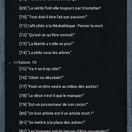
[69] "La vérité finit-elle toujours par triompher?
[70] "Tout doit-il être fait par passion?"
[71] Café philo à la Médiathèque : Penser la mort
[72] "Qu'est-ce qu'être normal?"
[73] "La liberté a-t-elle un prix?"
[74] "La philo sous les arbres"
=>Saison. 10
[75] "Va-t-on trop vite?"
[76] "Obéir ou désobéir?"
[77] "Peut-on être seul·e au milieu des autres?
[78] "Le désir n'est-il que le manque?"
[79] "Est-on possesseur de son corps?"
[80] "Un bon artiste est-il un artiste mort ?"
[81] "Se mettre à la place des autres?"
[82] "Les hommes ont-ils besoin d'être gouvernés?"