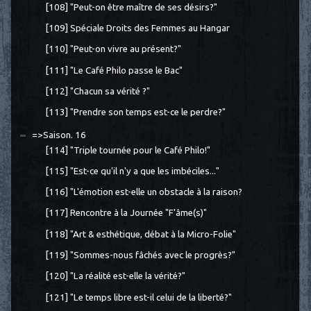
[108] "Peut-on être maître de ses désirs?"
[109] Spéciale Droits des Femmes au Hangar
[110] "Peut-on vivre au présent?"
[111] "Le Café Philo passe le Bac"
[112] "Chacun sa vérité ?"
[113] "Prendre son temps est-ce le perdre?"
=>Saison. 16
[114] "Triple tournée pour le Café Philo!"
[115] "Est-ce qu'il n'y a que les imbéciles..."
[116] "L'émotion est-elle un obstacle à la raison?
[117] Rencontre à la Journée "F'âme(s)"
[118] "Art & esthétique, débat à la Micro-Folie"
[119] "Sommes-nous fâchés avec le progrès?"
[120] "La réalité est-elle la vérité?"
[121] "Le temps libre est-il celui de la liberté?"