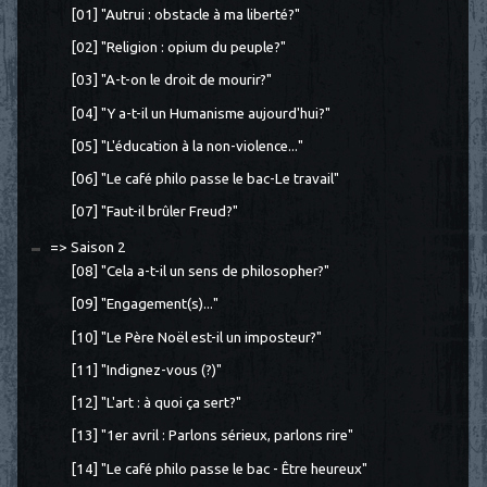
[01] "Autrui : obstacle à ma liberté?"
[02] "Religion : opium du peuple?"
[03] "A-t-on le droit de mourir?"
[04] "Y a-t-il un Humanisme aujourd'hui?"
[05] "L'éducation à la non-violence..."
[06] "Le café philo passe le bac-Le travail"
[07] "Faut-il brûler Freud?"
=> Saison 2
[08] "Cela a-t-il un sens de philosopher?"
[09] "Engagement(s)..."
[10] "Le Père Noël est-il un imposteur?"
[11] "Indignez-vous (?)"
[12] "L'art : à quoi ça sert?"
[13] "1er avril : Parlons sérieux, parlons rire"
[14] "Le café philo passe le bac - Être heureux"