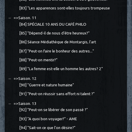
[83] "Les apparences sont-elles toujours trompeuse
=>Saison. 11
[84] SPÉCIALE 10 ANS DU CAFÉ PHILO
[85] "Dépend-il de nous d'être heureux?"
[86] Séance Médiathèque de Montargis, l'art
[87] "Peut-on faire le bonheur des autres..."
[88] "Peut-on mentir?"
[89] "La femme est-elle un homme les autres? 2"
=>Saison. 12
[90] "Guerre et nature humaine"
[91] "Peut-on réussir sans effort ni talent ?"
=>Saison. 13
[92] "Peut-on se libérer de son passé ?"
[93] "A quoi bon voyager?" - AME
[94] "Sait-on ce que l'on désire?"