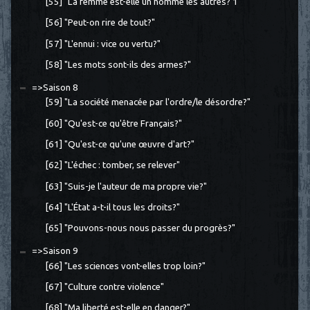
[55] "La femme est-elle un homme les autres? 1"
[56] "Peut-on rire de tout?"
[57] "L'ennui : vice ou vertu?"
[58] "Les mots sont-ils des armes?"
=>Saison 8
[59] "La société menacée par l'ordre/le désordre?"
[60] "Qu'est-ce qu'être Français?"
[61] "Qu'est-ce qu'une œuvre d'art?"
[62] "L'échec : tomber, se relever"
[63] "Suis-je l'auteur de ma propre vie?"
[64] "L'État a-t-il tous les droits?"
[65] "Pouvons-nous nous passer du progrès?"
=>Saison 9
[66] "Les sciences vont-elles trop loin?"
[67] "Culture contre violence"
[68] "Ma liberté est-elle en danger?"