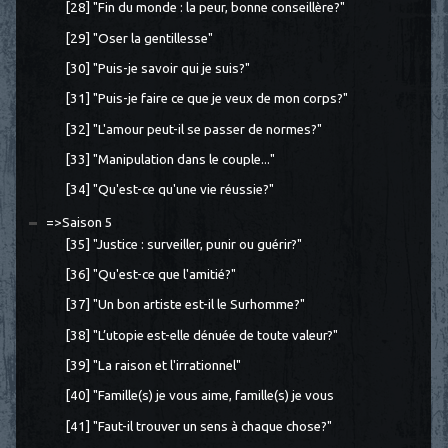
[28] "Fin du monde : la peur, bonne conseillère?"
[29] "Oser la gentillesse"
[30] "Puis-je savoir qui je suis?"
[31] "Puis-je faire ce que je veux de mon corps?"
[32] "L'amour peut-il se passer de normes?"
[33] "Manipulation dans le couple..."
[34] "Qu'est-ce qu'une vie réussie?"
=>Saison 5
[35] "Justice : surveiller, punir ou guérir?"
[36] "Qu'est-ce que l'amitié?"
[37] "Un bon artiste est-il le Surhomme?"
[38] "L’utopie est-elle dénuée de toute valeur?"
[39] "La raison et l'irrationnel"
[40] "Famille(s) je vous aime, famille(s) je vous
[41] "Faut-il trouver un sens à chaque chose?"