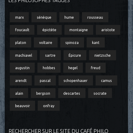
LES PHILOSOPHES TAGGÉS
marx
sénèque
hume
rousseau
foucault
épictète
montaigne
aristote
platon
voltaire
spinoza
kant
machiavel
sartre
Épicure
nietzsche
augustin
hobbes
hegel
freud
arendt
pascal
schopenhauer
camus
alain
bergson
descartes
socrate
beauvoir
onfray
RECHERCHER SUR LE SITE DU CAFÉ PHILO