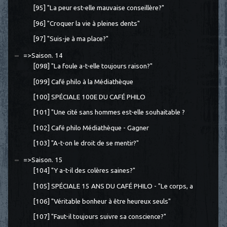
[95] "La peur est-elle mauvaise conseillère?"
[96] "Croquer la vie à pleines dents"
[97] "Suis-je à ma place?"
=>Saison. 14
[098] "La foule a-t-elle toujours raison?"
[099] Café philo à la Médiathèque
[100] SPÉCIALE 100E DU CAFÉ PHILO
[101] "Une cité sans hommes est-elle souhaitable ?
[102] Café philo Médiathèque - Gagner
[103] "A-t-on le droit de se mentir?"
=>Saison. 15
[104] "Y a-t-il des colères saines?"
[105] SPÉCIALE 15 ANS DU CAFÉ PHILO - "Le corps, a
[106] "Véritable bonheur à être heureux seuls"
[107] "Faut-il toujours suivre sa conscience?"