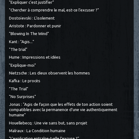
"Expliquer c'est justifier"
"Chercher à comprendre le mal, est-ce l’excuser ?"
Dostoïevski : L'isolement
Aristote : Pardonner et punir
"Blowing In The Wind"
Kant : "Agis..."
"The trial"
Hume : Impressions et idées
"Explique-moi"
Nietzsche : Les dieux observent les hommes
Kafka : Le procès
"The Trial"
"No Surprises"
Jonas : "Agis de façon que les effets de ton action soient
compatibles avec la permanence d’une vie authentiquement
humaine"
Houellebecq : Une vie sans but, sans projet
Malraux : La Condition humaine
"L’explication entraîne-t-elle l’excuse ?"