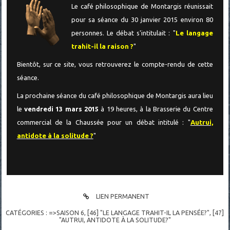
Le café philosophique de Montargis réunissait
pour sa séance du 30 janvier 2015 environ 80
personnes. Le débat s'intitulait : "
Le langage
trahit-il la raison ?
"
Bientôt, sur ce site, vous retrouverez le compte-rendu de cette
séance.
La prochaine séance du café philosophique de Montargis aura lieu
le
vendredi 13 mars 2015
à 19 heures, à la Brasserie du Centre
commercial de la Chaussée pour un débat intitulé : "
Autrui,
antidote à la solitude ?
"
LIEN PERMANENT
CATÉGORIES :
=>SAISON 6
,
[46] "LE LANGAGE TRAHIT-IL LA PENSÉE?"
,
[47]
"AUTRUI, ANTIDOTE À LA SOLITUDE?"