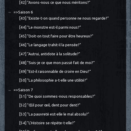
[42] "Avons-nous ce que nous méritons?"
=>Saison 6
[43] "Existe-t-on quand personne ne nous regarde?"
[44] "Le monstre est-il parmi nous?"
[45] "Doit-on tout faire pour être heureux?"
[46] "Le langage trahit-il la pensée?"
[47] "Autrui, antidote à la solitude?"
[48] "Suis-je ce que mon passé fait de moi?"
[49] "Est-il raisonnable de croire en Dieu?"
[50] "La philosophie a-t-elle une utilité?"
=>Saison 7
[51] "De quoi sommes-nous responsables?"
[52] "Œil pour œil, dent pour dent?"
[53] "La pauvreté est-elle le mal absolu?"
[54] "L'Histoire se répète-t-elle?"