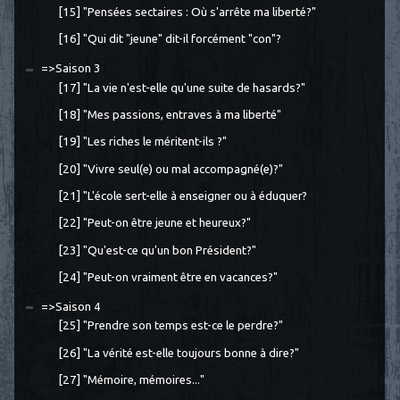
[15] "Pensées sectaires : Où s'arrête ma liberté?"
[16] "Qui dit "jeune" dit-il forcément "con"?
=>Saison 3
[17] "La vie n'est-elle qu'une suite de hasards?"
[18] "Mes passions, entraves à ma liberté"
[19] "Les riches le méritent-ils ?"
[20] "Vivre seul(e) ou mal accompagné(e)?"
[21] "L'école sert-elle à enseigner ou à éduquer?
[22] "Peut-on être jeune et heureux?"
[23] "Qu'est-ce qu'un bon Président?"
[24] "Peut-on vraiment être en vacances?"
=>Saison 4
[25] "Prendre son temps est-ce le perdre?"
[26] "La vérité est-elle toujours bonne à dire?"
[27] "Mémoire, mémoires..."