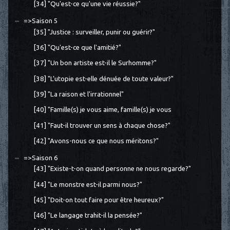
[34] "Qu'est-ce qu'une vie réussie?"
=>Saison 5
[35] "Justice : surveiller, punir ou guérir?"
[36] "Qu'est-ce que l'amitié?"
[37] "Un bon artiste est-il le Surhomme?"
[38] "L’utopie est-elle dénuée de toute valeur?"
[39] "La raison et l'irrationnel"
[40] "Famille(s) je vous aime, famille(s) je vous
[41] "Faut-il trouver un sens à chaque chose?"
[42] "Avons-nous ce que nous méritons?"
=>Saison 6
[43] "Existe-t-on quand personne ne nous regarde?"
[44] "Le monstre est-il parmi nous?"
[45] "Doit-on tout faire pour être heureux?"
[46] "Le langage trahit-il la pensée?"