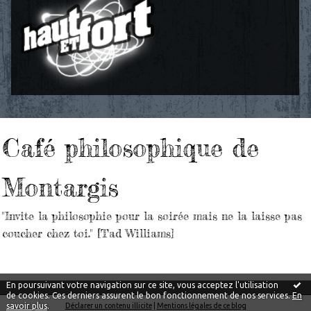
Café philosophique de
Montargis
"Invite la philosophie pour la soirée mais ne la laisse pas
coucher chez toi." [Tad Williams]
En poursuivant votre navigation sur ce site, vous acceptez l'utilisation
de cookies. Ces derniers assurent le bon fonctionnement de nos services.
En
savoir plus
.
Déclarer un contenu illicite
|
Mentions légales de ce blog