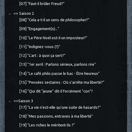
[07] "Faut-il brûler Freud?"
=> Saison 2
[08] "Cela a-t-il un sens de philosopher?"
[09] "Engagement(s)..."
[10] "Le Père Noël est-il un imposteur?"
[11] "Indignez-vous (?)"
[12] "L'art : à quoi ça sert?"
[13] "1er avril : Parlons sérieux, parlons rire"
[14] "Le café philo passe le bac - Être heureux"
[15] "Pensées sectaires : Où s'arrête ma liberté?"
[16] "Qui dit "jeune" dit-il forcément "con"?
=>Saison 3
[17] "La vie n'est-elle qu'une suite de hasards?"
[18] "Mes passions, entraves à ma liberté"
[19] "Les riches le méritent-ils ?"