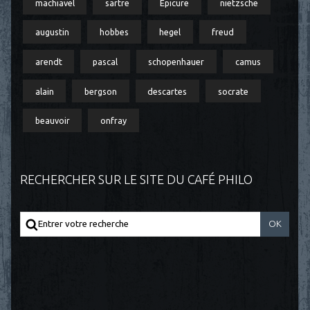
machiavel
sartre
Épicure
nietzsche
augustin
hobbes
hegel
freud
arendt
pascal
schopenhauer
camus
alain
bergson
descartes
socrate
beauvoir
onfray
RECHERCHER SUR LE SITE DU CAFÉ PHILO