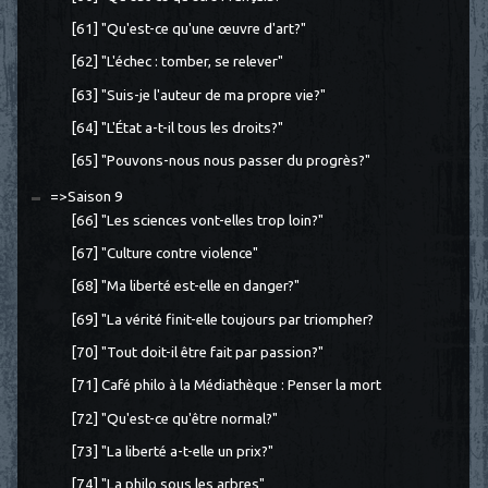
[61] "Qu'est-ce qu'une œuvre d'art?"
[62] "L'échec : tomber, se relever"
[63] "Suis-je l'auteur de ma propre vie?"
[64] "L'État a-t-il tous les droits?"
[65] "Pouvons-nous nous passer du progrès?"
=>Saison 9
[66] "Les sciences vont-elles trop loin?"
[67] "Culture contre violence"
[68] "Ma liberté est-elle en danger?"
[69] "La vérité finit-elle toujours par triompher?
[70] "Tout doit-il être fait par passion?"
[71] Café philo à la Médiathèque : Penser la mort
[72] "Qu'est-ce qu'être normal?"
[73] "La liberté a-t-elle un prix?"
[74] "La philo sous les arbres"