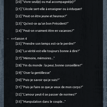
[20] "Vivre seul(e) ou mal accompagné(e)?"
[21] "L'école sert-elle à enseigner ou à éduquer?
[22] "Peut-on être jeune et heureux?"
[23] "Qu'est-ce qu'un bon Président?"
[24] "Peut-on vraiment être en vacances?"
=>Saison 4
[25] "Prendre son temps est-ce le perdre?"
[26] "La vérité est-elle toujours bonne à dire?"
[27] "Mémoire, mémoires..."
[28] "Fin du monde : la peur, bonne conseillère?"
[29] "Oser la gentillesse"
[30] "Puis-je savoir qui je suis?"
[31] "Puis-je faire ce que je veux de mon corps?"
[32] "L'amour peut-il se passer de normes?"
[33] "Manipulation dans le couple..."