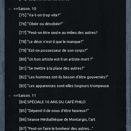
=>Saison. 10
[75] "Va-t-on trop vite?"
[76] "Obéir ou désobéir?"
[77] "Peut-on être seul·e au milieu des autres?
[78] "Le désir n'est-il que le manque?"
[79] "Est-on possesseur de son corps?"
[80] "Un bon artiste est-il un artiste mort ?"
[81] "Se mettre à la place des autres?"
[82] "Les hommes ont-ils besoin d'être gouvernés?"
[83] "Les apparences sont-elles toujours trompeuse
=>Saison. 11
[84] SPÉCIALE 10 ANS DU CAFÉ PHILO
[85] "Dépend-il de nous d'être heureux?"
[86] Séance Médiathèque de Montargis, l'art
[87] "Peut-on faire le bonheur des autres..."