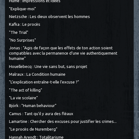
Hume : Impressions et idées
"Explique-moi"
Nietzsche : Les dieux observent les hommes
Kafka : Le procès
"The Trial"
"No Surprises"
Jonas : "Agis de façon que les effets de ton action soient
compatibles avec la permanence d’une vie authentiquement
humaine"
Houellebecq : Une vie sans but, sans projet
Malraux : La Condition humaine
"L’explication entraîne-t-elle l’excuse ?"
"The act of killing"
"La vie scolaire"
Björk : "Human behaviour"
Camus : Tant qu'il y aura des fléaux
Lamartine : Chercher des excuses pour justifier les crimes...
"Le procès de Nuremberg"
Hannah Arendt : Totalitarisme