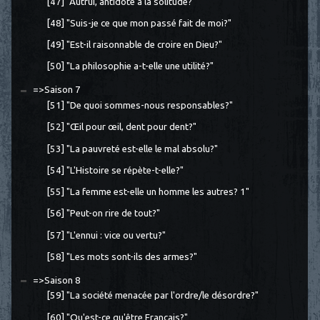
[47] "Autrui, antidote à la solitude?"
[48] "Suis-je ce que mon passé fait de moi?"
[49] "Est-il raisonnable de croire en Dieu?"
[50] "La philosophie a-t-elle une utilité?"
=>Saison 7
[51] "De quoi sommes-nous responsables?"
[52] "Œil pour œil, dent pour dent?"
[53] "La pauvreté est-elle le mal absolu?"
[54] "L'Histoire se répète-t-elle?"
[55] "La femme est-elle un homme les autres? 1"
[56] "Peut-on rire de tout?"
[57] "L'ennui : vice ou vertu?"
[58] "Les mots sont-ils des armes?"
=>Saison 8
[59] "La société menacée par l'ordre/le désordre?"
[60] "Qu'est-ce qu'être Français?"