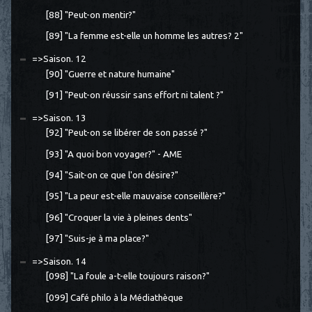
[88] "Peut-on mentir?"
[89] "La femme est-elle un homme les autres? 2"
=>Saison. 12
[90] "Guerre et nature humaine"
[91] "Peut-on réussir sans effort ni talent ?"
=>Saison. 13
[92] "Peut-on se libérer de son passé ?"
[93] "A quoi bon voyager?" - AME
[94] "Sait-on ce que l'on désire?"
[95] "La peur est-elle mauvaise conseillère?"
[96] "Croquer la vie à pleines dents"
[97] "Suis-je à ma place?"
=>Saison. 14
[098] "La foule a-t-elle toujours raison?"
[099] Café philo à la Médiathèque