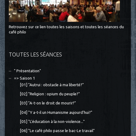
Retrouvez sur ce lien toutes les saisons et toutes les séances du
café philo
TOUTES LES SÉANCES
" Présentation"
=> Saison 1
[01] "Autrui : obstacle à ma liberté?"
[02] "Religion : opium du peuple?"
[03] "A-t-on le droit de mourir?"
[04] "Y a-t-il un Humanisme aujourd'hui?"
[05] "L'éducation à la non-violence..."
[06] "Le café philo passe le bac-Le travail"