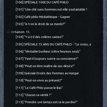
[100] SPÉCIALE 100E DU CAFÉ PHILO
[101] "Une cité sans hommes est-elle souhaitable ?
[102] Café philo Médiathèque - Gagner
[103] "A-t-on le droit de se mentir?"
=>Saison. 15
[104] "Y a-t-il des colères saines?"
[105] SPÉCIALE 15 ANS DU CAFÉ PHILO - "Le corps, a
[106] "Véritable bonheur à être heureux seuls"
[107] "Faut-il toujours suivre sa conscience?"
[108] "Peut-on être maître de ses désirs?"
[109] Spéciale Droits des Femmes au Hangar
[110] "Peut-on vivre au présent?"
[111] "Le Café Philo passe le Bac"
[112] "Chacun sa vérité ?"
[113] "Prendre son temps est-ce le perdre?"