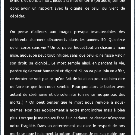
le mort, et donc la mort, jusqu'à la mise en terre (ou autre) semble
donc avoir un rapport avec la dignité de celui qui vient de
décéder.
On pense d'ailleurs aux images presque insoutenables des
différents charniers découverts dans les années 50. Qu'est-ce
qu'un corps sans vie ? Un corps sur lequel tout un chacun a main
mise, auquel on peut tout infliger, sans que celui-ci ne fasse valoir
son droit, sa dignité... Le mort semble ainsi, en perdant la vie,
perdre également humanité et dignité. Si on va plus loin en effet,
ce dernier ne voit pas ce qu'on fait de lui et on pourrait bien dire
ou faire ce que bon nous semble. Pourquoi alors le traiter avec
autant de cérémonie et de solennité (on ne se moque pas des
morts..) ? On peut penser que le mort nous renvoie à nous-
mêmes. Non pas égoïstement à notre mort intime mais à bien
plus. Lorsque je me trouve face à un cadavre, ce dernier m'expose
notre fragilité. Dans un enterrement ou dans le respect de nos
morts se joue finalement la notion d'humain. Je ne suis noble que