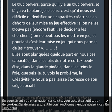
Le truc pervers, parce qu’il y a un truc pervers, et
là ça va te plaire je le sens, c’est qu’ il nous est
difficile d’identifier nos capacités créatrices en
dehors de leur mise en jeu effective : si on ne les
trouve pas (encore faut il se décider à les
chercher .. ) on ne peut pas les mettre en jeu, et
pourtant c’est leur mise en jeu qui nous permet
de les « trouver »……… !
Elles sont planquées quelque part en nous ces
capacités, dans les plis de notre cortex peut–
être, dans la glande pinéale, dans les reins le
foie, que sais-je, tu vois le problème, la
Créativité ne nous a pas laissé l’adresse de son
siège social !
Et en plus ça n’est pas un objet ni une chose ,
En poursuivant votre navigation sur ce site, vous acceptez l'utilisation
comme je l’ai assez bêtement laissé entendre en
de cookies. Ces derniers assurent le bon fonctionnement de nos services.
En
savoir plus
.
parlant de Baguette Magique, pardon mon