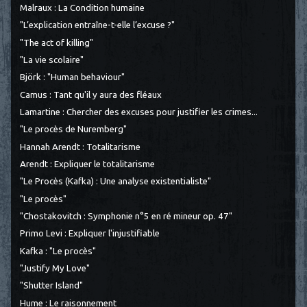
Malraux : La Condition humaine
"L’explication entraîne-t-elle l’excuse ?"
"The act of killing"
"La vie scolaire"
Björk : "Human behaviour"
Camus : Tant qu'il y aura des fléaux
Lamartine : Chercher des excuses pour justifier les crimes...
"Le procès de Nuremberg"
Hannah Arendt : Totalitarisme
Arendt : Expliquer le totalitarisme
"Le Procès (Kafka) : Une analyse existentialiste"
"Le procès"
"Chostakovitch : Symphonie n°5 en ré mineur op. 47"
Primo Levi : Expliquer l'injustifiable
Kafka : "Le procès"
"Justify My Love"
"Shutter Island"
Hume : Le raisonnement