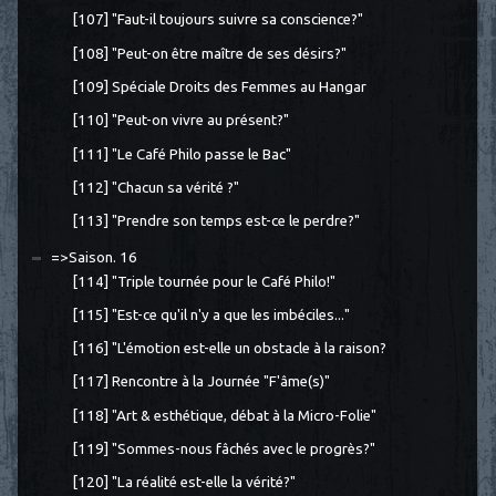
[107] "Faut-il toujours suivre sa conscience?"
[108] "Peut-on être maître de ses désirs?"
[109] Spéciale Droits des Femmes au Hangar
[110] "Peut-on vivre au présent?"
[111] "Le Café Philo passe le Bac"
[112] "Chacun sa vérité ?"
[113] "Prendre son temps est-ce le perdre?"
=>Saison. 16
[114] "Triple tournée pour le Café Philo!"
[115] "Est-ce qu'il n'y a que les imbéciles..."
[116] "L'émotion est-elle un obstacle à la raison?
[117] Rencontre à la Journée "F'âme(s)"
[118] "Art & esthétique, débat à la Micro-Folie"
[119] "Sommes-nous fâchés avec le progrès?"
[120] "La réalité est-elle la vérité?"