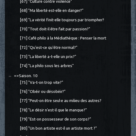
[67] "Culture contre violence"
[68] "Ma liberté est-elle en danger?"
[69] "La vérité finit-elle toujours par triompher?
[70] "Tout doit-il être fait par passion?"
[71] Café philo à la Médiathèque : Penser la mort
[72] "Qu'est-ce qu'être normal?"
[73] "La liberté a-t-elle un prix?"
[74] "La philo sous les arbres"
=>Saison. 10
[75] "Va-t-on trop vite?"
[76] "Obéir ou désobéir?"
[77] "Peut-on être seul·e au milieu des autres?
[78] "Le désir n'est-il que le manque?"
[79] "Est-on possesseur de son corps?"
[80] "Un bon artiste est-il un artiste mort ?"