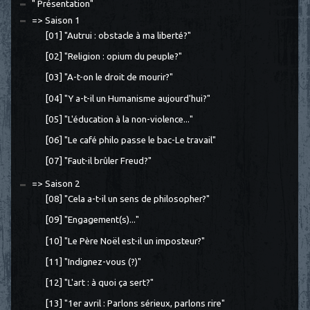
" Présentation"
=> Saison 1
[01] "Autrui : obstacle à ma liberté?"
[02] "Religion : opium du peuple?"
[03] "A-t-on le droit de mourir?"
[04] "Y a-t-il un Humanisme aujourd'hui?"
[05] "L'éducation à la non-violence..."
[06] "Le café philo passe le bac-Le travail"
[07] "Faut-il brûler Freud?"
=> Saison 2
[08] "Cela a-t-il un sens de philosopher?"
[09] "Engagement(s)..."
[10] "Le Père Noël est-il un imposteur?"
[11] "Indignez-vous (?)"
[12] "L'art : à quoi ça sert?"
[13] "1er avril : Parlons sérieux, parlons rire"