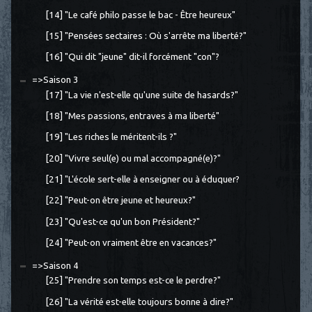
[14] "Le café philo passe le bac - Être heureux"
[15] "Pensées sectaires : Où s'arrête ma liberté?"
[16] "Qui dit "jeune" dit-il forcément "con"?
=>Saison 3
[17] "La vie n'est-elle qu'une suite de hasards?"
[18] "Mes passions, entraves à ma liberté"
[19] "Les riches le méritent-ils ?"
[20] "Vivre seul(e) ou mal accompagné(e)?"
[21] "L'école sert-elle à enseigner ou à éduquer?
[22] "Peut-on être jeune et heureux?"
[23] "Qu'est-ce qu'un bon Président?"
[24] "Peut-on vraiment être en vacances?"
=>Saison 4
[25] "Prendre son temps est-ce le perdre?"
[26] "La vérité est-elle toujours bonne à dire?"