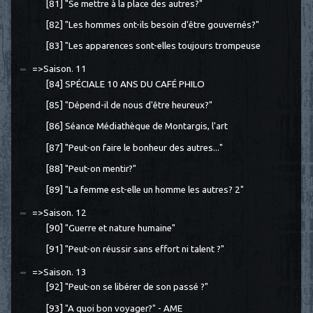
[81] "Se mettre à la place des autres?"
[82] "Les hommes ont-ils besoin d'être gouvernés?"
[83] "Les apparences sont-elles toujours trompeuse
=>Saison. 11
[84] SPÉCIALE 10 ANS DU CAFÉ PHILO
[85] "Dépend-il de nous d'être heureux?"
[86] Séance Médiathèque de Montargis, l'art
[87] "Peut-on faire le bonheur des autres..."
[88] "Peut-on mentir?"
[89] "La femme est-elle un homme les autres? 2"
=>Saison. 12
[90] "Guerre et nature humaine"
[91] "Peut-on réussir sans effort ni talent ?"
=>Saison. 13
[92] "Peut-on se libérer de son passé ?"
[93] "A quoi bon voyager?" - AME