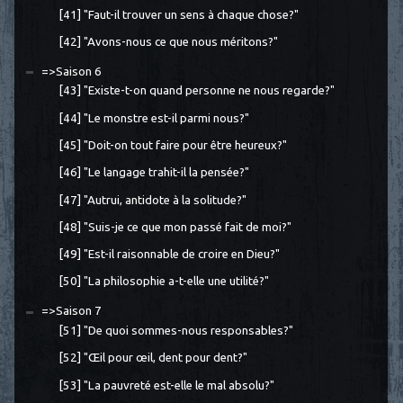
[41] "Faut-il trouver un sens à chaque chose?"
[42] "Avons-nous ce que nous méritons?"
=>Saison 6
[43] "Existe-t-on quand personne ne nous regarde?"
[44] "Le monstre est-il parmi nous?"
[45] "Doit-on tout faire pour être heureux?"
[46] "Le langage trahit-il la pensée?"
[47] "Autrui, antidote à la solitude?"
[48] "Suis-je ce que mon passé fait de moi?"
[49] "Est-il raisonnable de croire en Dieu?"
[50] "La philosophie a-t-elle une utilité?"
=>Saison 7
[51] "De quoi sommes-nous responsables?"
[52] "Œil pour œil, dent pour dent?"
[53] "La pauvreté est-elle le mal absolu?"