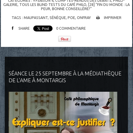
CATÉGORIES :
=>SAISON 4
,
COMPTES-RENDUS DES DÉBATS
,
PHILO-
GALERIE
,
TOUS LES BLIND TESTS DU CAFÉ PHILO
,
[28] "FIN DU MONDE : LA
PEUR, BONNE CONSEILLÈRE?"
TAGS :
MAUPASSANT
,
SÉNÈQUE
,
POE
,
ONFRAY
IMPRIMER
SHARE
0
COMMENTAIRE
SÉANCE LE 25 SEPTEMBRE À LA MÉDIATHÈQUE
DE L'AME À MONTARGIS