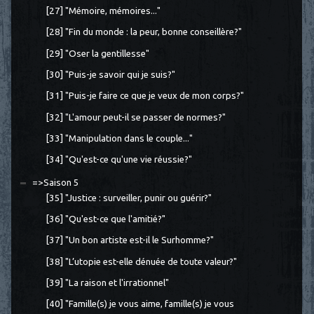
[27] "Mémoire, mémoires..."
[28] "Fin du monde : la peur, bonne conseillère?"
[29] "Oser la gentillesse"
[30] "Puis-je savoir qui je suis?"
[31] "Puis-je faire ce que je veux de mon corps?"
[32] "L'amour peut-il se passer de normes?"
[33] "Manipulation dans le couple..."
[34] "Qu'est-ce qu'une vie réussie?"
=>Saison 5
[35] "Justice : surveiller, punir ou guérir?"
[36] "Qu'est-ce que l'amitié?"
[37] "Un bon artiste est-il le Surhomme?"
[38] "L’utopie est-elle dénuée de toute valeur?"
[39] "La raison et l'irrationnel"
[40] "Famille(s) je vous aime, famille(s) je vous