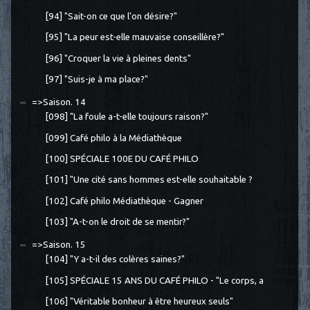
[94] "Sait-on ce que l'on désire?"
[95] "La peur est-elle mauvaise conseillère?"
[96] "Croquer la vie à pleines dents"
[97] "Suis-je à ma place?"
=>Saison. 14
[098] "La foule a-t-elle toujours raison?"
[099] Café philo à la Médiathèque
[100] SPÉCIALE 100E DU CAFÉ PHILO
[101] "Une cité sans hommes est-elle souhaitable ?
[102] Café philo Médiathèque - Gagner
[103] "A-t-on le droit de se mentir?"
=>Saison. 15
[104] "Y a-t-il des colères saines?"
[105] SPÉCIALE 15 ANS DU CAFÉ PHILO - "Le corps, a
[106] "Véritable bonheur à être heureux seuls"