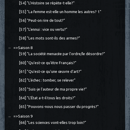
[54] "L'Histoire se répète-t-elle?"
[55] "La femme est-elle un homme les autres? 1"
[56] "Peut-on rire de tout?"
[57] "L'ennui : vice ou vertu?"
[58] "Les mots sont-ils des armes?"
=>Saison 8
[59] "La société menacée par l'ordre/le désordre?"
[60] "Qu'est-ce qu'être Français?"
[61] "Qu'est-ce qu'une œuvre d'art?"
[62] "L'échec : tomber, se relever"
[63] "Suis-je l'auteur de ma propre vie?"
[64] "L'État a-t-il tous les droits?"
[65] "Pouvons-nous nous passer du progrès?"
=>Saison 9
[66] "Les sciences vont-elles trop loin?"