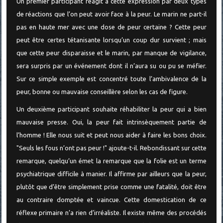
Un premier participant réagit à cette expression par deux types
de réactions que l’on peut avoir face à la peur. Le marin ne part-il
pas en haute mer avec une dose de peur certaine ? Cette peur
peut être certes tétanisante lorsqu’un coup dur survient ; mais
que cette peur disparaisse et le marin, par manque de vigilance,
sera surpris par un événement dont il n’aura su ou pu se méfier.
Sur ce simple exemple est concentré toute l’ambivalence de la
peur, bonne ou mauvaise conseillère selon les cas de figure.
Un deuxième participant souhaite réhabiliter la peur qui a bien
mauvaise presse. Oui, la peur fait intrinsèquement partie de
l’homme ! Elle nous suit et peut nous aider à faire les bons choix.
"Seuls les fous n’ont pas peur !" ajoute-t-il. Rebondissant sur cette
remarque, quelqu’un émet la remarque que la folie est un terme
psychiatrique difficile à manier. Il affirme par ailleurs que la peur,
plutôt que d’être simplement prise comme une fatalité, doit être
au contraire domptée et vaincue. Cette domestication de ce
réflexe primaire n’a rien d’irréaliste. Il existe même des procédés