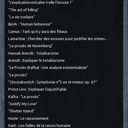
"L’explication entraîne-t-elle l’excuse ?"
"The act of killing"
"La vie scolaire"
Björk : "Human behaviour"
Camus : Tant qu'il y aura des fléaux
Lamartine : Chercher des excuses pour justifier les crimes...
"Le procès de Nuremberg"
Hannah Arendt : Totalitarisme
Arendt : Expliquer le totalitarisme
"Le Procès (Kafka) : Une analyse existentialiste"
"Le procès"
"Chostakovitch : Symphonie n°5 en ré mineur op. 47"
Primo Levi : Expliquer l'injustifiable
Kafka : "Le procès"
"Justify My Love"
"Shutter Island"
Hume : Le raisonnement
Kant : Les failles de la raison humaine