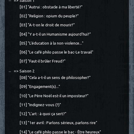
=> Saison 1
[01] "Autrui : obstacle à ma liberté?"
[02] "Religion : opium du peuple?"
[03] "A-t-on le droit de mourir?"
[04] "Y a-t-il un Humanisme aujourd'hui?"
[05] "L'éducation à la non-violence..."
[06] "Le café philo passe le bac-Le travail"
[07] "Faut-il brûler Freud?"
=> Saison 2
[08] "Cela a-t-il un sens de philosopher?"
[09] "Engagement(s)..."
[10] "Le Père Noël est-il un imposteur?"
[11] "Indignez-vous (?)"
[12] "L'art : à quoi ça sert?"
[13] "1er avril : Parlons sérieux, parlons rire"
[14] "Le café philo passe le bac - Être heureux"