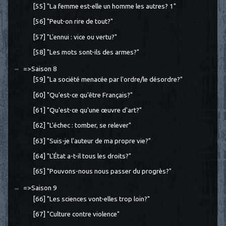
[55] "La femme est-elle un homme les autres? 1"
[56] "Peut-on rire de tout?"
[57] "L'ennui : vice ou vertu?"
[58] "Les mots sont-ils des armes?"
=>Saison 8
[59] "La société menacée par l'ordre/le désordre?"
[60] "Qu'est-ce qu'être Français?"
[61] "Qu'est-ce qu'une œuvre d'art?"
[62] "L'échec : tomber, se relever"
[63] "Suis-je l'auteur de ma propre vie?"
[64] "L'État a-t-il tous les droits?"
[65] "Pouvons-nous nous passer du progrès?"
=>Saison 9
[66] "Les sciences vont-elles trop loin?"
[67] "Culture contre violence"