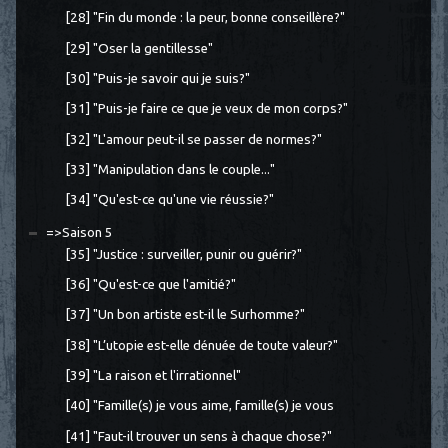
[28] "Fin du monde : la peur, bonne conseillère?"
[29] "Oser la gentillesse"
[30] "Puis-je savoir qui je suis?"
[31] "Puis-je faire ce que je veux de mon corps?"
[32] "L'amour peut-il se passer de normes?"
[33] "Manipulation dans le couple..."
[34] "Qu'est-ce qu'une vie réussie?"
=>Saison 5
[35] "Justice : surveiller, punir ou guérir?"
[36] "Qu'est-ce que l'amitié?"
[37] "Un bon artiste est-il le Surhomme?"
[38] "L’utopie est-elle dénuée de toute valeur?"
[39] "La raison et l'irrationnel"
[40] "Famille(s) je vous aime, famille(s) je vous
[41] "Faut-il trouver un sens à chaque chose?"