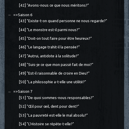
[42] "Avons-nous ce que nous méritons?"
=>Saison 6
[43] "Existe-t-on quand personne ne nous regarde?"
[44] "Le monstre est-il parmi nous?"
[45] "Doit-on tout faire pour être heureux?"
[46] "Le langage trahit-il la pensée?"
[47] "Autrui, antidote à la solitude?"
[48] "Suis-je ce que mon passé fait de moi?"
[49] "Est-il raisonnable de croire en Dieu?"
[50] "La philosophie a-t-elle une utilité?"
=>Saison 7
[51] "De quoi sommes-nous responsables?"
[52] "Œil pour œil, dent pour dent?"
[53] "La pauvreté est-elle le mal absolu?"
[54] "L'Histoire se répète-t-elle?"