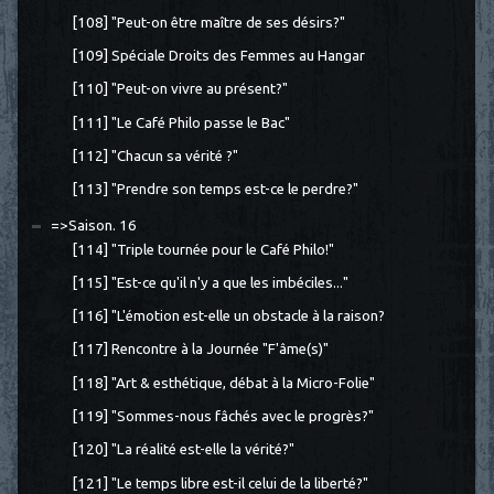
[108] "Peut-on être maître de ses désirs?"
[109] Spéciale Droits des Femmes au Hangar
[110] "Peut-on vivre au présent?"
[111] "Le Café Philo passe le Bac"
[112] "Chacun sa vérité ?"
[113] "Prendre son temps est-ce le perdre?"
=>Saison. 16
[114] "Triple tournée pour le Café Philo!"
[115] "Est-ce qu'il n'y a que les imbéciles..."
[116] "L'émotion est-elle un obstacle à la raison?
[117] Rencontre à la Journée "F'âme(s)"
[118] "Art & esthétique, débat à la Micro-Folie"
[119] "Sommes-nous fâchés avec le progrès?"
[120] "La réalité est-elle la vérité?"
[121] "Le temps libre est-il celui de la liberté?"