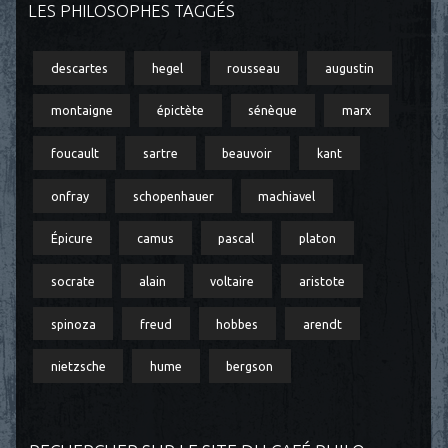
LES PHILOSOPHES TAGGÉS
descartes
hegel
rousseau
augustin
montaigne
épictète
sénèque
marx
foucault
sartre
beauvoir
kant
onfray
schopenhauer
machiavel
Épicure
camus
pascal
platon
socrate
alain
voltaire
aristote
spinoza
freud
hobbes
arendt
nietzsche
hume
bergson