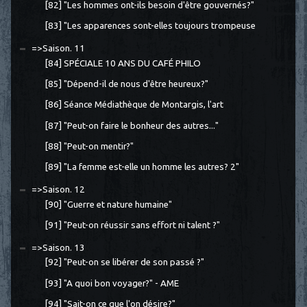
[82] "Les hommes ont-ils besoin d'être gouvernés?"
[83] "Les apparences sont-elles toujours trompeuse
=>Saison. 11
[84] SPÉCIALE 10 ANS DU CAFÉ PHILO
[85] "Dépend-il de nous d'être heureux?"
[86] Séance Médiathèque de Montargis, l'art
[87] "Peut-on faire le bonheur des autres..."
[88] "Peut-on mentir?"
[89] "La femme est-elle un homme les autres? 2"
=>Saison. 12
[90] "Guerre et nature humaine"
[91] "Peut-on réussir sans effort ni talent ?"
=>Saison. 13
[92] "Peut-on se libérer de son passé ?"
[93] "A quoi bon voyager?" - AME
[94] "Sait-on ce que l'on désire?"