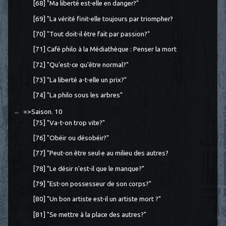
[68] "Ma liberté est-elle en danger?"
[69] "La vérité finit-elle toujours par triompher?
[70] "Tout doit-il être fait par passion?"
[71] Café philo à la Médiathèque : Penser la mort
[72] "Qu'est-ce qu'être normal?"
[73] "La liberté a-t-elle un prix?"
[74] "La philo sous les arbres"
=>Saison. 10
[75] "Va-t-on trop vite?"
[76] "Obéir ou désobéir?"
[77] "Peut-on être seul·e au milieu des autres?
[78] "Le désir n'est-il que le manque?"
[79] "Est-on possesseur de son corps?"
[80] "Un bon artiste est-il un artiste mort ?"
[81] "Se mettre à la place des autres?"