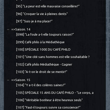
[95] "La peur est-elle mauvaise conseillère?"
[96] "Croquer la vie à pleines dents"
[97] "Suis-je à ma place?"
=>Saison. 14
[098] "La foule a-t-elle toujours raison?"
[099] Café philo à la Médiathèque
[100] SPÉCIALE 100E DU CAFÉ PHILO
[101] "Une cité sans hommes est-elle souhaitable ?
[102] Café philo Médiathèque - Gagner
[103] "A-t-on le droit de se mentir?"
=>Saison. 15
[104] "Y a-t-il des colères saines?"
[105] SPÉCIALE 15 ANS DU CAFÉ PHILO - "Le corps, a
[106] "Véritable bonheur à être heureux seuls"
[107] "Faut-il toujours suivre sa conscience?"