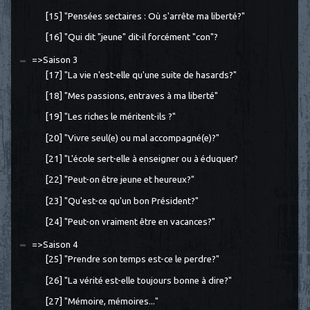
[15] "Pensées sectaires : Où s'arrête ma liberté?"
[16] "Qui dit "jeune" dit-il forcément "con"?
=>Saison 3
[17] "La vie n'est-elle qu'une suite de hasards?"
[18] "Mes passions, entraves à ma liberté"
[19] "Les riches le méritent-ils ?"
[20] "Vivre seul(e) ou mal accompagné(e)?"
[21] "L'école sert-elle à enseigner ou à éduquer?
[22] "Peut-on être jeune et heureux?"
[23] "Qu'est-ce qu'un bon Président?"
[24] "Peut-on vraiment être en vacances?"
=>Saison 4
[25] "Prendre son temps est-ce le perdre?"
[26] "La vérité est-elle toujours bonne à dire?"
[27] "Mémoire, mémoires..."