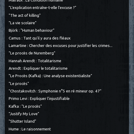
Malraux : La Condition humaine
"L’explication entraîne-t-elle l’excuse ?"
"The act of killing"
"La vie scolaire"
Björk : "Human behaviour"
Camus : Tant qu'il y aura des fléaux
Lamartine : Chercher des excuses pour justifier les crimes...
"Le procès de Nuremberg"
Hannah Arendt : Totalitarisme
Arendt : Expliquer le totalitarisme
"Le Procès (Kafka) : Une analyse existentialiste"
"Le procès"
"Chostakovitch : Symphonie n°5 en ré mineur op. 47"
Primo Levi : Expliquer l'injustifiable
Kafka : "Le procès"
"Justify My Love"
"Shutter Island"
Hume : Le raisonnement