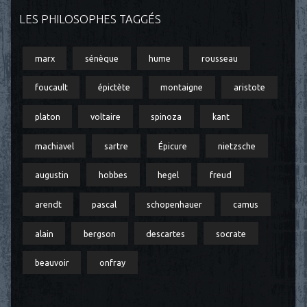
LES PHILOSOPHES TAGGÉS
marx
sénèque
hume
rousseau
foucault
épictète
montaigne
aristote
platon
voltaire
spinoza
kant
machiavel
sartre
Épicure
nietzsche
augustin
hobbes
hegel
freud
arendt
pascal
schopenhauer
camus
alain
bergson
descartes
socrate
beauvoir
onfray