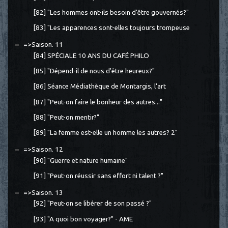
[82] "Les hommes ont-ils besoin d'être gouvernés?"
[83] "Les apparences sont-elles toujours trompeuse
=>Saison. 11
[84] SPÉCIALE 10 ANS DU CAFÉ PHILO
[85] "Dépend-il de nous d'être heureux?"
[86] Séance Médiathèque de Montargis, l'art
[87] "Peut-on faire le bonheur des autres..."
[88] "Peut-on mentir?"
[89] "La femme est-elle un homme les autres? 2"
=>Saison. 12
[90] "Guerre et nature humaine"
[91] "Peut-on réussir sans effort ni talent ?"
=>Saison. 13
[92] "Peut-on se libérer de son passé ?"
[93] "A quoi bon voyager?" - AME