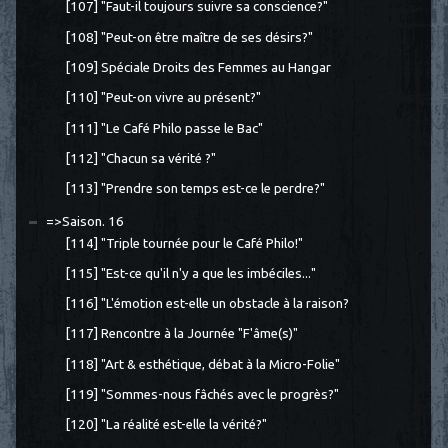
[107] "Faut-il toujours suivre sa conscience?"
[108] "Peut-on être maître de ses désirs?"
[109] Spéciale Droits des Femmes au Hangar
[110] "Peut-on vivre au présent?"
[111] "Le Café Philo passe le Bac"
[112] "Chacun sa vérité ?"
[113] "Prendre son temps est-ce le perdre?"
=>Saison. 16
[114] "Triple tournée pour le Café Philo!"
[115] "Est-ce qu'il n'y a que les imbéciles..."
[116] "L'émotion est-elle un obstacle à la raison?
[117] Rencontre à la Journée "F'âme(s)"
[118] "Art & esthétique, débat à la Micro-Folie"
[119] "Sommes-nous fâchés avec le progrès?"
[120] "La réalité est-elle la vérité?"