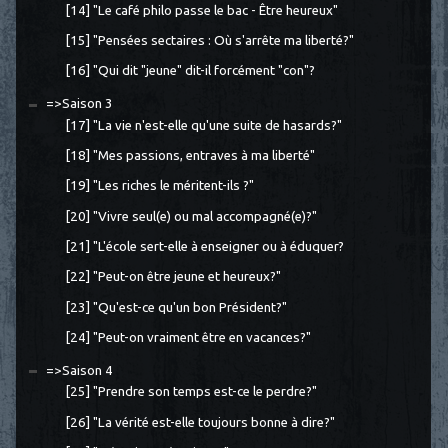
[14] "Le café philo passe le bac - Être heureux"
[15] "Pensées sectaires : Où s'arrête ma liberté?"
[16] "Qui dit "jeune" dit-il forcément "con"?
=>Saison 3
[17] "La vie n'est-elle qu'une suite de hasards?"
[18] "Mes passions, entraves à ma liberté"
[19] "Les riches le méritent-ils ?"
[20] "Vivre seul(e) ou mal accompagné(e)?"
[21] "L'école sert-elle à enseigner ou à éduquer?
[22] "Peut-on être jeune et heureux?"
[23] "Qu'est-ce qu'un bon Président?"
[24] "Peut-on vraiment être en vacances?"
=>Saison 4
[25] "Prendre son temps est-ce le perdre?"
[26] "La vérité est-elle toujours bonne à dire?"