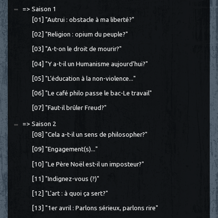
=> Saison 1
[01] "Autrui : obstacle à ma liberté?"
[02] "Religion : opium du peuple?"
[03] "A-t-on le droit de mourir?"
[04] "Y a-t-il un Humanisme aujourd'hui?"
[05] "L'éducation à la non-violence..."
[06] "Le café philo passe le bac-Le travail"
[07] "Faut-il brûler Freud?"
=> Saison 2
[08] "Cela a-t-il un sens de philosopher?"
[09] "Engagement(s)..."
[10] "Le Père Noël est-il un imposteur?"
[11] "Indignez-vous (?)"
[12] "L'art : à quoi ça sert?"
[13] "1er avril : Parlons sérieux, parlons rire"