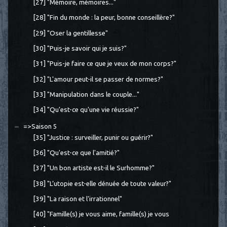
[27] "Mémoire, mémoires..."
[28] "Fin du monde : la peur, bonne conseillère?"
[29] "Oser la gentillesse"
[30] "Puis-je savoir qui je suis?"
[31] "Puis-je faire ce que je veux de mon corps?"
[32] "L'amour peut-il se passer de normes?"
[33] "Manipulation dans le couple..."
[34] "Qu'est-ce qu'une vie réussie?"
=>Saison 5
[35] "Justice : surveiller, punir ou guérir?"
[36] "Qu'est-ce que l'amitié?"
[37] "Un bon artiste est-il le Surhomme?"
[38] "L’utopie est-elle dénuée de toute valeur?"
[39] "La raison et l'irrationnel"
[40] "Famille(s) je vous aime, famille(s) je vous