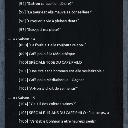
[94] "Sait-on ce que l'on désire?"
[95] "La peur est-elle mauvaise conseillère?"
[96] "Croquer la vie à pleines dents"
[97] "Suis-je à ma place?"
=>Saison. 14
[098] "La foule a-t-elle toujours raison?"
[099] Café philo à la Médiathèque
[100] SPÉCIALE 100E DU CAFÉ PHILO
[101] "Une cité sans hommes est-elle souhaitable ?
[102] Café philo Médiathèque - Gagner
[103] "A-t-on le droit de se mentir?"
=>Saison. 15
[104] "Y a-t-il des colères saines?"
[105] SPÉCIALE 15 ANS DU CAFÉ PHILO - "Le corps, a
[106] "Véritable bonheur à être heureux seuls"