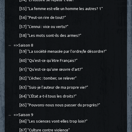
[55] "La femme est-elle un homme les autres? 1"
[56] "Peut-on rire de tout?"
[57] "L'ennui : vice ou vertu?"
[58] "Les mots sont-ils des armes?"
=>Saison 8
[59] "La société menacée par l'ordre/le désordre?"
[60] "Qu'est-ce qu'être Français?"
[61] "Qu'est-ce qu'une œuvre d'art?"
[62] "L'échec : tomber, se relever"
[63] "Suis-je l'auteur de ma propre vie?"
[64] "L'État a-t-il tous les droits?"
[65] "Pouvons-nous nous passer du progrès?"
=>Saison 9
[66] "Les sciences vont-elles trop loin?"
[67] "Culture contre violence"