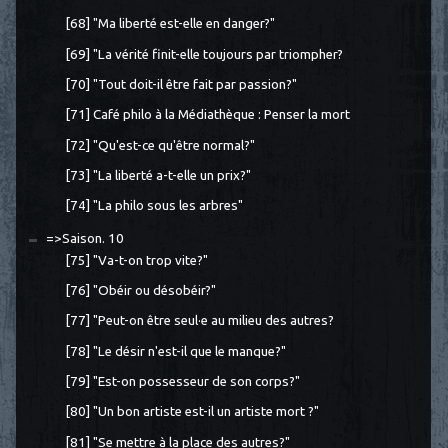
[68] "Ma liberté est-elle en danger?"
[69] "La vérité finit-elle toujours par triompher?
[70] "Tout doit-il être fait par passion?"
[71] Café philo à la Médiathèque : Penser la mort
[72] "Qu'est-ce qu'être normal?"
[73] "La liberté a-t-elle un prix?"
[74] "La philo sous les arbres"
=>Saison. 10
[75] "Va-t-on trop vite?"
[76] "Obéir ou désobéir?"
[77] "Peut-on être seul·e au milieu des autres?
[78] "Le désir n'est-il que le manque?"
[79] "Est-on possesseur de son corps?"
[80] "Un bon artiste est-il un artiste mort ?"
[81] "Se mettre à la place des autres?"