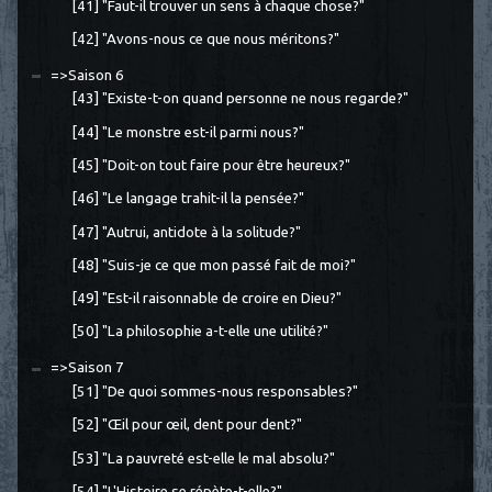
[41] "Faut-il trouver un sens à chaque chose?"
[42] "Avons-nous ce que nous méritons?"
=>Saison 6
[43] "Existe-t-on quand personne ne nous regarde?"
[44] "Le monstre est-il parmi nous?"
[45] "Doit-on tout faire pour être heureux?"
[46] "Le langage trahit-il la pensée?"
[47] "Autrui, antidote à la solitude?"
[48] "Suis-je ce que mon passé fait de moi?"
[49] "Est-il raisonnable de croire en Dieu?"
[50] "La philosophie a-t-elle une utilité?"
=>Saison 7
[51] "De quoi sommes-nous responsables?"
[52] "Œil pour œil, dent pour dent?"
[53] "La pauvreté est-elle le mal absolu?"
[54] "L'Histoire se répète-t-elle?"