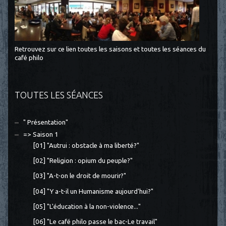
Retrouvez sur ce lien toutes les saisons et toutes les séances du
café philo
TOUTES LES SÉANCES
" Présentation"
=> Saison 1
[01] "Autrui : obstacle à ma liberté?"
[02] "Religion : opium du peuple?"
[03] "A-t-on le droit de mourir?"
[04] "Y a-t-il un Humanisme aujourd'hui?"
[05] "L'éducation à la non-violence..."
[06] "Le café philo passe le bac-Le travail"