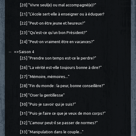
[20] "Vivre seul(e) ou mal accompagné(e)?"
[21] "L'école sert-elle à enseigner ou à éduquer?
[22] "Peut-on être jeune et heureux?"
[23] "Qu'est-ce qu'un bon Président?"
[24] "Peut-on vraiment être en vacances?"
=>Saison 4
[25] "Prendre son temps est-ce le perdre?"
[26] "La vérité est-elle toujours bonne à dire?"
[27] "Mémoire, mémoires..."
[28] "Fin du monde : la peur, bonne conseillère?"
[29] "Oser la gentillesse"
[30] "Puis-je savoir qui je suis?"
[31] "Puis-je faire ce que je veux de mon corps?"
[32] "L'amour peut-il se passer de normes?"
[33] "Manipulation dans le couple..."