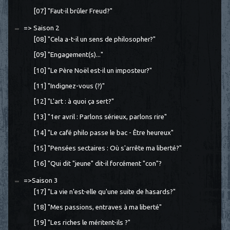
[07] "Faut-il brûler Freud?"
=> Saison 2
[08] "Cela a-t-il un sens de philosopher?"
[09] "Engagement(s)..."
[10] "Le Père Noël est-il un imposteur?"
[11] "Indignez-vous (?)"
[12] "L'art : à quoi ça sert?"
[13] "1er avril : Parlons sérieux, parlons rire"
[14] "Le café philo passe le bac - Être heureux"
[15] "Pensées sectaires : Où s'arrête ma liberté?"
[16] "Qui dit "jeune" dit-il forcément "con"?
=>Saison 3
[17] "La vie n'est-elle qu'une suite de hasards?"
[18] "Mes passions, entraves à ma liberté"
[19] "Les riches le méritent-ils ?"