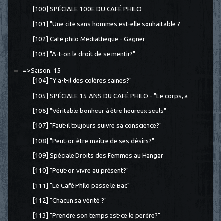
[100] SPÉCIALE 100E DU CAFÉ PHILO
[101] "Une cité sans hommes est-elle souhaitable ?
[102] Café philo Médiathèque - Gagner
[103] "A-t-on le droit de se mentir?"
=>Saison. 15
[104] "Y a-t-il des colères saines?"
[105] SPÉCIALE 15 ANS DU CAFÉ PHILO - "Le corps, a
[106] "Véritable bonheur à être heureux seuls"
[107] "Faut-il toujours suivre sa conscience?"
[108] "Peut-on être maître de ses désirs?"
[109] Spéciale Droits des Femmes au Hangar
[110] "Peut-on vivre au présent?"
[111] "Le Café Philo passe le Bac"
[112] "Chacun sa vérité ?"
[113] "Prendre son temps est-ce le perdre?"