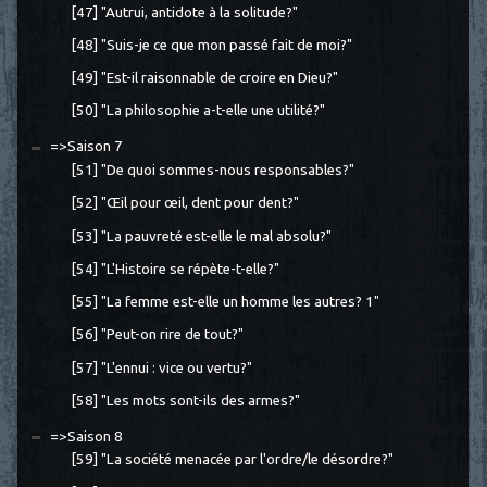
[47] "Autrui, antidote à la solitude?"
[48] "Suis-je ce que mon passé fait de moi?"
[49] "Est-il raisonnable de croire en Dieu?"
[50] "La philosophie a-t-elle une utilité?"
=>Saison 7
[51] "De quoi sommes-nous responsables?"
[52] "Œil pour œil, dent pour dent?"
[53] "La pauvreté est-elle le mal absolu?"
[54] "L'Histoire se répète-t-elle?"
[55] "La femme est-elle un homme les autres? 1"
[56] "Peut-on rire de tout?"
[57] "L'ennui : vice ou vertu?"
[58] "Les mots sont-ils des armes?"
=>Saison 8
[59] "La société menacée par l'ordre/le désordre?"