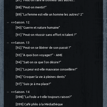
[87] "Peut-on faire le bonheur des autres..."
[88] "Peut-on mentir?"
[89] "La femme est-elle un homme les autres? 2"
=>Saison. 12
[90] "Guerre et nature humaine"
[91] "Peut-on réussir sans effort ni talent ?"
=>Saison. 13
[92] "Peut-on se libérer de son passé ?"
[93] "A quoi bon voyager?" - AME
[94] "Sait-on ce que l'on désire?"
[95] "La peur est-elle mauvaise conseillère?"
[96] "Croquer la vie à pleines dents"
[97] "Suis-je à ma place?"
=>Saison. 14
[098] "La foule a-t-elle toujours raison?"
[099] Café philo à la Médiathèque