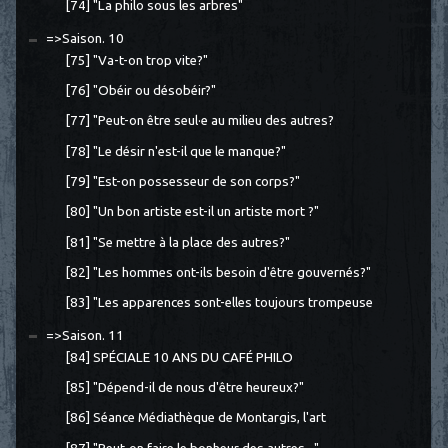
[74] "La philo sous les arbres"
=>Saison. 10
[75] "Va-t-on trop vite?"
[76] "Obéir ou désobéir?"
[77] "Peut-on être seul·e au milieu des autres?
[78] "Le désir n'est-il que le manque?"
[79] "Est-on possesseur de son corps?"
[80] "Un bon artiste est-il un artiste mort ?"
[81] "Se mettre à la place des autres?"
[82] "Les hommes ont-ils besoin d'être gouvernés?"
[83] "Les apparences sont-elles toujours trompeuse
=>Saison. 11
[84] SPÉCIALE 10 ANS DU CAFÉ PHILO
[85] "Dépend-il de nous d'être heureux?"
[86] Séance Médiathèque de Montargis, l'art