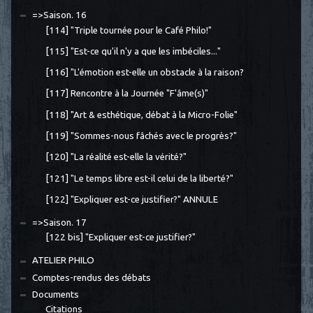
=>Saison. 16
[114] "Triple tournée pour le Café Philo!"
[115] "Est-ce qu'il n'y a que les imbéciles..."
[116] "L'émotion est-elle un obstacle à la raison?
[117] Rencontre à la Journée "F'âme(s)"
[118] "Art & esthétique, débat à la Micro-Folie"
[119] "Sommes-nous fâchés avec le progrès?"
[120] "La réalité est-elle la vérité?"
[121] "Le temps libre est-il celui de la liberté?"
[122] "Expliquer est-ce justifier?" ANNULE
=>Saison. 17
[122 bis] "Expliquer est-ce justifier?"
ATELIER PHILO
Comptes-rendus des débats
Documents
Citations