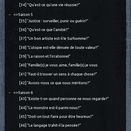
[34] "Qu'est-ce qu'une vie réussie?"
=>Saison 5
[35] "Justice : surveiller, punir ou guérir?"
[36] "Qu'est-ce que l'amitié?"
[37] "Un bon artiste est-il le Surhomme?"
[38] "L’utopie est-elle dénuée de toute valeur?"
[39] "La raison et l'irrationnel"
[40] "Famille(s) je vous aime, famille(s) je vous
[41] "Faut-il trouver un sens à chaque chose?"
[42] "Avons-nous ce que nous méritons?"
=>Saison 6
[43] "Existe-t-on quand personne ne nous regarde?"
[44] "Le monstre est-il parmi nous?"
[45] "Doit-on tout faire pour être heureux?"
[46] "Le langage trahit-il la pensée?"