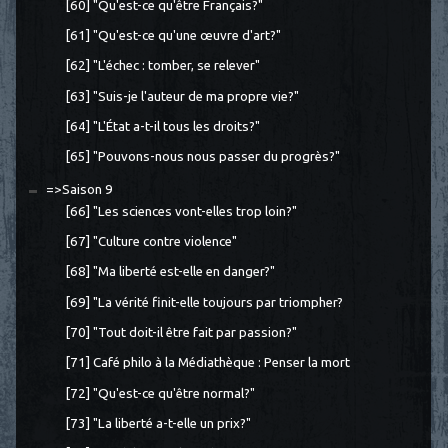
[60] "Qu'est-ce qu'être Français?"
[61] "Qu'est-ce qu'une œuvre d'art?"
[62] "L'échec : tomber, se relever"
[63] "Suis-je l'auteur de ma propre vie?"
[64] "L'État a-t-il tous les droits?"
[65] "Pouvons-nous nous passer du progrès?"
=>Saison 9
[66] "Les sciences vont-elles trop loin?"
[67] "Culture contre violence"
[68] "Ma liberté est-elle en danger?"
[69] "La vérité finit-elle toujours par triompher?
[70] "Tout doit-il être fait par passion?"
[71] Café philo à la Médiathèque : Penser la mort
[72] "Qu'est-ce qu'être normal?"
[73] "La liberté a-t-elle un prix?"