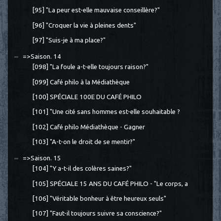
[95] "La peur est-elle mauvaise conseillère?"
[96] "Croquer la vie à pleines dents"
[97] "Suis-je à ma place?"
=>Saison. 14
[098] "La foule a-t-elle toujours raison?"
[099] Café philo à la Médiathèque
[100] SPÉCIALE 100E DU CAFÉ PHILO
[101] "Une cité sans hommes est-elle souhaitable ?
[102] Café philo Médiathèque - Gagner
[103] "A-t-on le droit de se mentir?"
=>Saison. 15
[104] "Y a-t-il des colères saines?"
[105] SPÉCIALE 15 ANS DU CAFÉ PHILO - "Le corps, a
[106] "Véritable bonheur à être heureux seuls"
[107] "Faut-il toujours suivre sa conscience?"