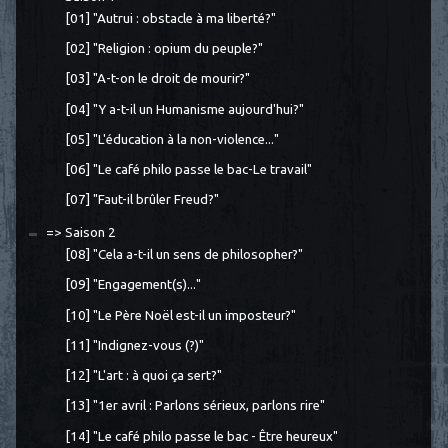
[01] "Autrui : obstacle à ma liberté?"
[02] "Religion : opium du peuple?"
[03] "A-t-on le droit de mourir?"
[04] "Y a-t-il un Humanisme aujourd'hui?"
[05] "L'éducation à la non-violence..."
[06] "Le café philo passe le bac-Le travail"
[07] "Faut-il brûler Freud?"
=> Saison 2
[08] "Cela a-t-il un sens de philosopher?"
[09] "Engagement(s)..."
[10] "Le Père Noël est-il un imposteur?"
[11] "Indignez-vous (?)"
[12] "L'art : à quoi ça sert?"
[13] "1er avril : Parlons sérieux, parlons rire"
[14] "Le café philo passe le bac - Être heureux"