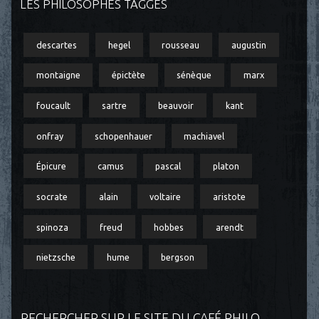
LES PHILOSOPHES TAGGÉS
descartes
hegel
rousseau
augustin
montaigne
épictète
sénèque
marx
foucault
sartre
beauvoir
kant
onfray
schopenhauer
machiavel
Épicure
camus
pascal
platon
socrate
alain
voltaire
aristote
spinoza
freud
hobbes
arendt
nietzsche
hume
bergson
RECHERCHER SUR LE SITE DU CAFÉ PHILO