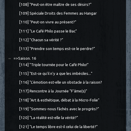
[108] "Peut-on être maître de ses désirs?"
[109] Spéciale Droits des Femmes au Hangar
[110] "Peut-on vivre au présent?"
[111] "Le Café Philo passe le Bac"
[112] "Chacun sa vérité ?"
[113] "Prendre son temps est-ce le perdre?"
=>Saison. 16
[114] "Triple tournée pour le Café Philo!"
[115] "Est-ce qu'il n'y a que les imbéciles..."
[116] "L'émotion est-elle un obstacle à la raison?
[117] Rencontre à la Journée "F'âme(s)"
[118] "Art & esthétique, débat à la Micro-Folie"
[119] "Sommes-nous fâchés avec le progrès?"
[120] "La réalité est-elle la vérité?"
[121] "Le temps libre est-il celui de la liberté?"