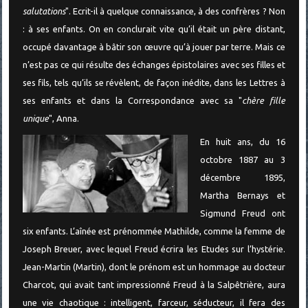
salutations
". Ecrit-il à quelque connaissance, à des confrères ? Non
: à ses enfants. On en conclurait vite qu’il était un père distant,
occupé davantage à bâtir son œuvre qu’à jouer par terre. Mais ce
n’est pas ce qui résulte des échanges épistolaires avec ses filles et
ses fils, tels qu’ils se révèlent, de façon inédite, dans les Lettres à
ses enfants et dans la Correspondance avec sa "
chère fille
unique
", Anna.
En huit ans, du 16
octobre 1887 au 3
décembre 1895,
Martha Bernays et
Sigmund Freud ont
six enfants. L’aînée est prénommée Mathilde, comme la femme de
Joseph Breuer, avec lequel Freud écrira les Etudes sur l’hystérie.
Jean-Martin (Martin), dont le prénom est un hommage au docteur
Charcot, qui avait tant impressionné Freud à la Salpêtrière, aura
une vie chaotique : intelligent, farceur, séducteur, il fera des