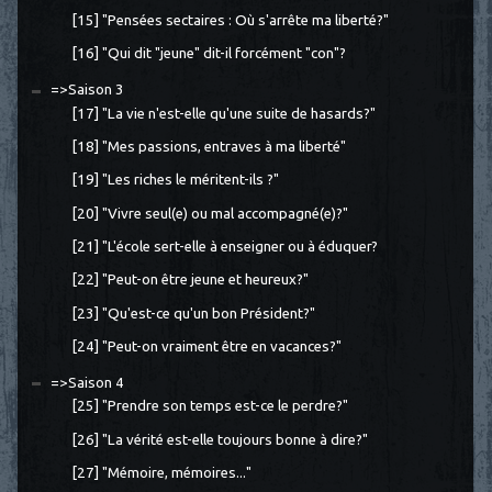
[15] "Pensées sectaires : Où s'arrête ma liberté?"
[16] "Qui dit "jeune" dit-il forcément "con"?
=>Saison 3
[17] "La vie n'est-elle qu'une suite de hasards?"
[18] "Mes passions, entraves à ma liberté"
[19] "Les riches le méritent-ils ?"
[20] "Vivre seul(e) ou mal accompagné(e)?"
[21] "L'école sert-elle à enseigner ou à éduquer?
[22] "Peut-on être jeune et heureux?"
[23] "Qu'est-ce qu'un bon Président?"
[24] "Peut-on vraiment être en vacances?"
=>Saison 4
[25] "Prendre son temps est-ce le perdre?"
[26] "La vérité est-elle toujours bonne à dire?"
[27] "Mémoire, mémoires..."