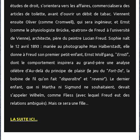
études de droit, s’orientera vers les affaires, commercialisera des
articles de toilette, avant d’ouvrir un débit de tabac. Viennent
ensuite Oliver (comme Cromwell), qui sera ingénieur, et Ernst
(comme le physiologiste Brücke, «patron» de Freud à l’université
de Vienne), architecte, père du peintre Lucian Freud. Sophie naît
le 12 avril 1893 : mariée au photographe Max Halberstadt, elle
donne à Freud son premier petit-enfant, Ernst Wolfgang, "
Ernstl
",
dont le comportement inspirera au grand-père une analyse
célèbre d’Au-delà du principe de plaisir (le jeu du "
Fort
-
Da
", la
bobine de fil qu’on fait "
disparaître
" et "
revenir
"). Le dernier
enfant, que ni Martha ni Sigmund ne souhaitaient, devait
s’appeler Wilhelm, comme Fliess (avec lequel Freud eut des
relations ambiguës). Mais ce sera une fille...
LA SUITE ICI...