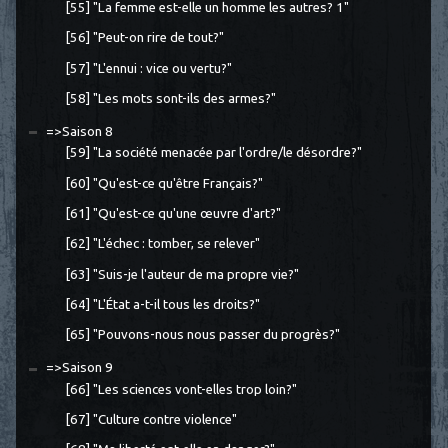
[55] "La femme est-elle un homme les autres? 1"
[56] "Peut-on rire de tout?"
[57] "L'ennui : vice ou vertu?"
[58] "Les mots sont-ils des armes?"
=>Saison 8
[59] "La société menacée par l'ordre/le désordre?"
[60] "Qu'est-ce qu'être Français?"
[61] "Qu'est-ce qu'une œuvre d'art?"
[62] "L'échec : tomber, se relever"
[63] "Suis-je l'auteur de ma propre vie?"
[64] "L'État a-t-il tous les droits?"
[65] "Pouvons-nous nous passer du progrès?"
=>Saison 9
[66] "Les sciences vont-elles trop loin?"
[67] "Culture contre violence"