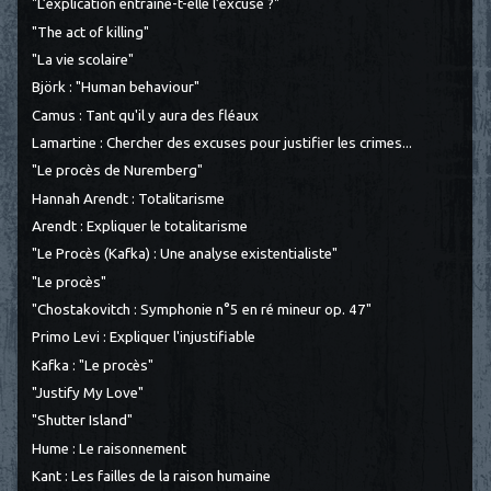
"L’explication entraîne-t-elle l’excuse ?"
"The act of killing"
"La vie scolaire"
Björk : "Human behaviour"
Camus : Tant qu'il y aura des fléaux
Lamartine : Chercher des excuses pour justifier les crimes...
"Le procès de Nuremberg"
Hannah Arendt : Totalitarisme
Arendt : Expliquer le totalitarisme
"Le Procès (Kafka) : Une analyse existentialiste"
"Le procès"
"Chostakovitch : Symphonie n°5 en ré mineur op. 47"
Primo Levi : Expliquer l'injustifiable
Kafka : "Le procès"
"Justify My Love"
"Shutter Island"
Hume : Le raisonnement
Kant : Les failles de la raison humaine