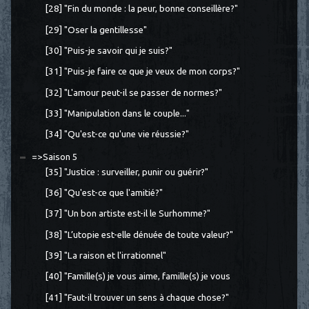
[28] "Fin du monde : la peur, bonne conseillère?"
[29] "Oser la gentillesse"
[30] "Puis-je savoir qui je suis?"
[31] "Puis-je faire ce que je veux de mon corps?"
[32] "L'amour peut-il se passer de normes?"
[33] "Manipulation dans le couple..."
[34] "Qu'est-ce qu'une vie réussie?"
=>Saison 5
[35] "Justice : surveiller, punir ou guérir?"
[36] "Qu'est-ce que l'amitié?"
[37] "Un bon artiste est-il le Surhomme?"
[38] "L’utopie est-elle dénuée de toute valeur?"
[39] "La raison et l'irrationnel"
[40] "Famille(s) je vous aime, famille(s) je vous
[41] "Faut-il trouver un sens à chaque chose?"