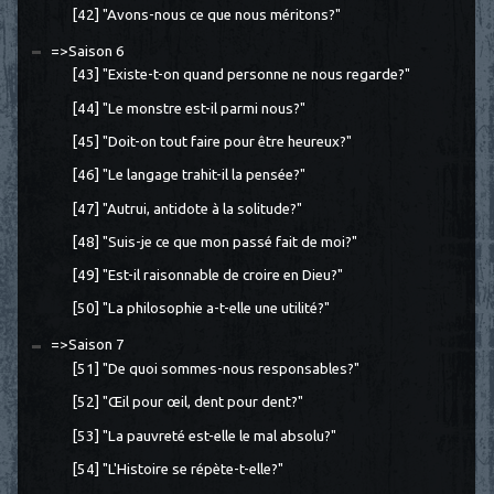
[42] "Avons-nous ce que nous méritons?"
=>Saison 6
[43] "Existe-t-on quand personne ne nous regarde?"
[44] "Le monstre est-il parmi nous?"
[45] "Doit-on tout faire pour être heureux?"
[46] "Le langage trahit-il la pensée?"
[47] "Autrui, antidote à la solitude?"
[48] "Suis-je ce que mon passé fait de moi?"
[49] "Est-il raisonnable de croire en Dieu?"
[50] "La philosophie a-t-elle une utilité?"
=>Saison 7
[51] "De quoi sommes-nous responsables?"
[52] "Œil pour œil, dent pour dent?"
[53] "La pauvreté est-elle le mal absolu?"
[54] "L'Histoire se répète-t-elle?"