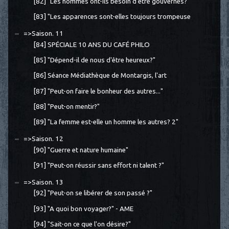
[82] "Les hommes ont-ils besoin d'être gouvernés?"
[83] "Les apparences sont-elles toujours trompeuse
=>Saison. 11
[84] SPÉCIALE 10 ANS DU CAFÉ PHILO
[85] "Dépend-il de nous d'être heureux?"
[86] Séance Médiathèque de Montargis, l'art
[87] "Peut-on faire le bonheur des autres..."
[88] "Peut-on mentir?"
[89] "La femme est-elle un homme les autres? 2"
=>Saison. 12
[90] "Guerre et nature humaine"
[91] "Peut-on réussir sans effort ni talent ?"
=>Saison. 13
[92] "Peut-on se libérer de son passé ?"
[93] "A quoi bon voyager?" - AME
[94] "Sait-on ce que l'on désire?"