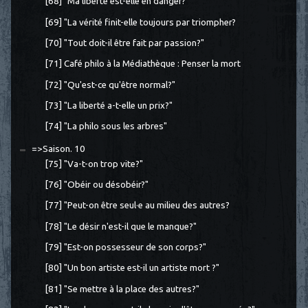
[68] "Ma liberté est-elle en danger?"
[69] "La vérité finit-elle toujours par triompher?
[70] "Tout doit-il être fait par passion?"
[71] Café philo à la Médiathèque : Penser la mort
[72] "Qu'est-ce qu'être normal?"
[73] "La liberté a-t-elle un prix?"
[74] "La philo sous les arbres"
=>Saison. 10
[75] "Va-t-on trop vite?"
[76] "Obéir ou désobéir?"
[77] "Peut-on être seul·e au milieu des autres?
[78] "Le désir n'est-il que le manque?"
[79] "Est-on possesseur de son corps?"
[80] "Un bon artiste est-il un artiste mort ?"
[81] "Se mettre à la place des autres?"