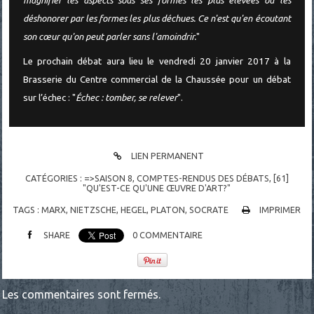
magnifier les aspects sous ses formes les plus élevées ou les
déshonorer par les formes les plus déchues. Ce n'est qu'en écoutant
son cœur qu'on peut parler sans l'amoindrir.
"
Le prochain débat aura lieu le vendredi 20 janvier 2017 à la
Brasserie du Centre commercial de la Chaussée pour un débat
sur l’échec : "
Échec : tomber, se relever
".
LIEN PERMANENT
CATÉGORIES :
=>SAISON 8
,
COMPTES-RENDUS DES DÉBATS
,
[61]
"QU'EST-CE QU'UNE ŒUVRE D'ART?"
TAGS :
MARX
,
NIETZSCHE
,
HEGEL
,
PLATON
,
SOCRATE
IMPRIMER
SHARE
0
COMMENTAIRE
Les commentaires sont fermés.