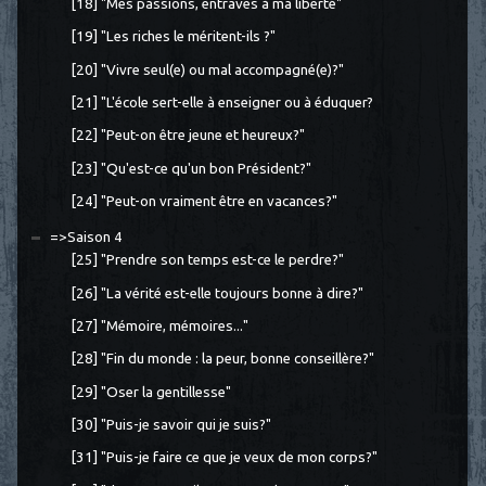
[18] "Mes passions, entraves à ma liberté"
[19] "Les riches le méritent-ils ?"
[20] "Vivre seul(e) ou mal accompagné(e)?"
[21] "L'école sert-elle à enseigner ou à éduquer?
[22] "Peut-on être jeune et heureux?"
[23] "Qu'est-ce qu'un bon Président?"
[24] "Peut-on vraiment être en vacances?"
=>Saison 4
[25] "Prendre son temps est-ce le perdre?"
[26] "La vérité est-elle toujours bonne à dire?"
[27] "Mémoire, mémoires..."
[28] "Fin du monde : la peur, bonne conseillère?"
[29] "Oser la gentillesse"
[30] "Puis-je savoir qui je suis?"
[31] "Puis-je faire ce que je veux de mon corps?"