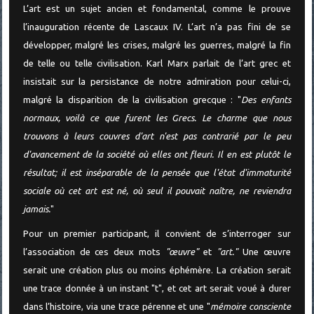
L’art est un sujet ancien et fondamental, comme le prouve
l’inauguration récente de Lascaux IV. L’art n’a pas fini de se
développer, malgré les crises, malgré les guerres, malgré la fin
de telle ou telle civilisation. Karl Marx parlait de l’art grec et
insistait sur la persistance de notre admiration pour celui-ci,
malgré la disparition de la civilisation grecque : "
Des enfants
normaux, voilà ce que furent les Grecs. Le charme que nous
trouvons à leurs couvres d'art n'est pas contrarié par le peu
d'avancement de la société où elles ont fleuri. Il en est plutôt le
résultat; il est inséparable de la pensée que l'état d'immaturité
sociale où cet art est né, où seul il pouvait naître, ne reviendra
jamais.
"
Pour un premier participant, il convient de s’interroger sur
l’association de ces deux mots
"œuvre"
et
"art."
Une œuvre
serait une création plus ou moins éphémère. La création serait
une trace donnée à un instant "t", et cet art serait voué à durer
dans l’histoire, via une trace pérenne et une "
mémoire consciente