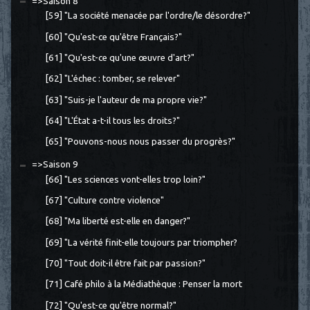
=>Saison 8
[59] "La société menacée par l'ordre/le désordre?"
[60] "Qu'est-ce qu'être Français?"
[61] "Qu'est-ce qu'une œuvre d'art?"
[62] "L'échec : tomber, se relever"
[63] "Suis-je l'auteur de ma propre vie?"
[64] "L'État a-t-il tous les droits?"
[65] "Pouvons-nous nous passer du progrès?"
=>Saison 9
[66] "Les sciences vont-elles trop loin?"
[67] "Culture contre violence"
[68] "Ma liberté est-elle en danger?"
[69] "La vérité finit-elle toujours par triompher?
[70] "Tout doit-il être fait par passion?"
[71] Café philo à la Médiathèque : Penser la mort
[72] "Qu'est-ce qu'être normal?"