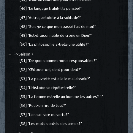
[46] "Le langage trahit-il la pensée?"
[47] "Autrui, antidote à la solitude?"
[48] "Suis-je ce que mon passé fait de moi?"
[49] "Est-il raisonnable de croire en Dieu?"
[50] "La philosophie a-t-elle une utilité?"
=>Saison 7
[51] "De quoi sommes-nous responsables?"
[52] "Œil pour œil, dent pour dent?"
[53] "La pauvreté est-elle le mal absolu?"
[54] "L'Histoire se répète-t-elle?"
[55] "La femme est-elle un homme les autres? 1"
[56] "Peut-on rire de tout?"
[57] "L'ennui : vice ou vertu?"
[58] "Les mots sont-ils des armes?"