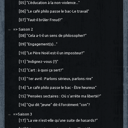
[05] "L'éducation à la non-violence..."
[06] "Le café philo passe le bac-Le travail"
[07] "Faut-il brûler Freud?"
=> Saison 2
[08] "Cela a-t-il un sens de philosopher?"
[09] "Engagement(s)..."
[10] "Le Père Noël est-il un imposteur?"
[11] "Indignez-vous (?)"
[12] "L'art : à quoi ça sert?"
[13] "1er avril : Parlons sérieux, parlons rire"
[14] "Le café philo passe le bac - Être heureux"
[15] "Pensées sectaires : Où s'arrête ma liberté?"
[16] "Qui dit "jeune" dit-il forcément "con"?
=>Saison 3
[17] "La vie n'est-elle qu'une suite de hasards?"