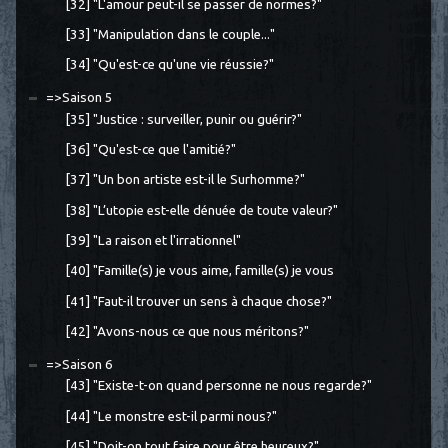
[32] "L'amour peut-il se passer de normes?"
[33] "Manipulation dans le couple..."
[34] "Qu'est-ce qu'une vie réussie?"
=>Saison 5
[35] "Justice : surveiller, punir ou guérir?"
[36] "Qu'est-ce que l'amitié?"
[37] "Un bon artiste est-il le Surhomme?"
[38] "L’utopie est-elle dénuée de toute valeur?"
[39] "La raison et l'irrationnel"
[40] "Famille(s) je vous aime, famille(s) je vous
[41] "Faut-il trouver un sens à chaque chose?"
[42] "Avons-nous ce que nous méritons?"
=>Saison 6
[43] "Existe-t-on quand personne ne nous regarde?"
[44] "Le monstre est-il parmi nous?"
[45] "Doit-on tout faire pour être heureux?"