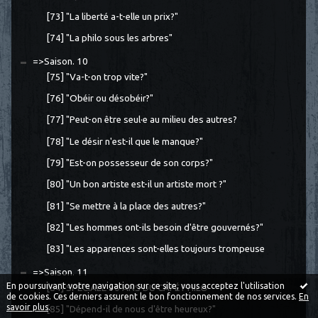
[73] "La liberté a-t-elle un prix?"
[74] "La philo sous les arbres"
=>Saison. 10
[75] "Va-t-on trop vite?"
[76] "Obéir ou désobéir?"
[77] "Peut-on être seul·e au milieu des autres?
[78] "Le désir n'est-il que le manque?"
[79] "Est-on possesseur de son corps?"
[80] "Un bon artiste est-il un artiste mort ?"
[81] "Se mettre à la place des autres?"
[82] "Les hommes ont-ils besoin d'être gouvernés?"
[83] "Les apparences sont-elles toujours trompeuse
=>Saison. 11
En poursuivant votre navigation sur ce site, vous acceptez l'utilisation
[84] SPÉCIALE 10 ANS DU CAFÉ PHILO
de cookies. Ces derniers assurent le bon fonctionnement de nos services.
En
savoir plus
.
[85] "Dépend-il de nous d'être heureux?"