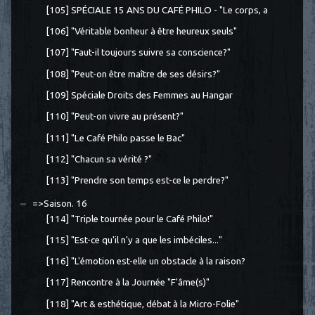
[105] SPÉCIALE 15 ANS DU CAFÉ PHILO - "Le corps, a
[106] "Véritable bonheur à être heureux seuls"
[107] "Faut-il toujours suivre sa conscience?"
[108] "Peut-on être maître de ses désirs?"
[109] Spéciale Droits des Femmes au Hangar
[110] "Peut-on vivre au présent?"
[111] "Le Café Philo passe le Bac"
[112] "Chacun sa vérité ?"
[113] "Prendre son temps est-ce le perdre?"
=>Saison. 16
[114] "Triple tournée pour le Café Philo!"
[115] "Est-ce qu'il n'y a que les imbéciles..."
[116] "L'émotion est-elle un obstacle à la raison?
[117] Rencontre à la Journée "F'âme(s)"
[118] "Art & esthétique, débat à la Micro-Folie"