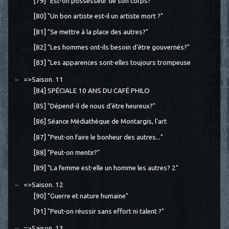
[79] "Est-on possesseur de son corps?"
[80] "Un bon artiste est-il un artiste mort ?"
[81] "Se mettre à la place des autres?"
[82] "Les hommes ont-ils besoin d'être gouvernés?"
[83] "Les apparences sont-elles toujours trompeuse
=>Saison. 11
[84] SPÉCIALE 10 ANS DU CAFÉ PHILO
[85] "Dépend-il de nous d'être heureux?"
[86] Séance Médiathèque de Montargis, l'art
[87] "Peut-on faire le bonheur des autres..."
[88] "Peut-on mentir?"
[89] "La femme est-elle un homme les autres? 2"
=>Saison. 12
[90] "Guerre et nature humaine"
[91] "Peut-on réussir sans effort ni talent ?"
=>Saison. 13