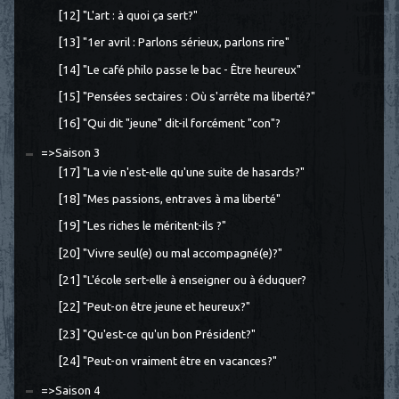
[12] "L'art : à quoi ça sert?"
[13] "1er avril : Parlons sérieux, parlons rire"
[14] "Le café philo passe le bac - Être heureux"
[15] "Pensées sectaires : Où s'arrête ma liberté?"
[16] "Qui dit "jeune" dit-il forcément "con"?
=>Saison 3
[17] "La vie n'est-elle qu'une suite de hasards?"
[18] "Mes passions, entraves à ma liberté"
[19] "Les riches le méritent-ils ?"
[20] "Vivre seul(e) ou mal accompagné(e)?"
[21] "L'école sert-elle à enseigner ou à éduquer?
[22] "Peut-on être jeune et heureux?"
[23] "Qu'est-ce qu'un bon Président?"
[24] "Peut-on vraiment être en vacances?"
=>Saison 4