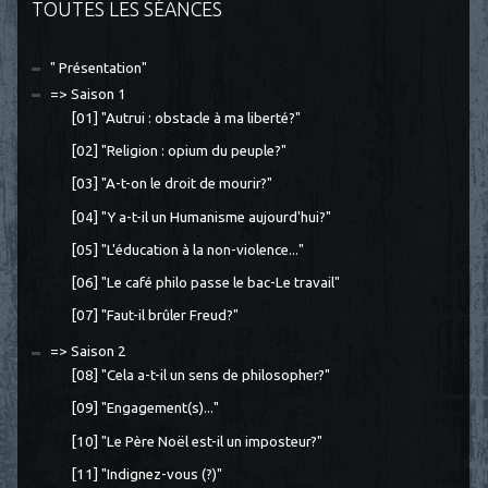
TOUTES LES SÉANCES
" Présentation"
=> Saison 1
[01] "Autrui : obstacle à ma liberté?"
[02] "Religion : opium du peuple?"
[03] "A-t-on le droit de mourir?"
[04] "Y a-t-il un Humanisme aujourd'hui?"
[05] "L'éducation à la non-violence..."
[06] "Le café philo passe le bac-Le travail"
[07] "Faut-il brûler Freud?"
=> Saison 2
[08] "Cela a-t-il un sens de philosopher?"
[09] "Engagement(s)..."
[10] "Le Père Noël est-il un imposteur?"
[11] "Indignez-vous (?)"