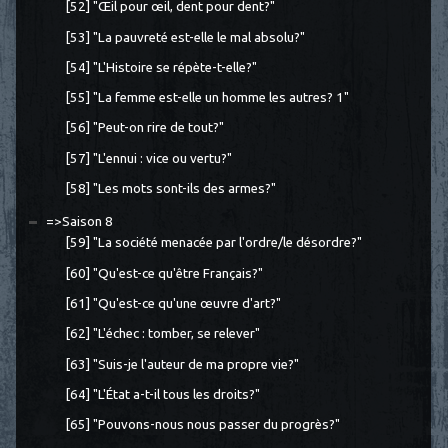
[52] "Œil pour œil, dent pour dent?"
[53] "La pauvreté est-elle le mal absolu?"
[54] "L'Histoire se répète-t-elle?"
[55] "La femme est-elle un homme les autres? 1"
[56] "Peut-on rire de tout?"
[57] "L'ennui : vice ou vertu?"
[58] "Les mots sont-ils des armes?"
=>Saison 8
[59] "La société menacée par l'ordre/le désordre?"
[60] "Qu'est-ce qu'être Français?"
[61] "Qu'est-ce qu'une œuvre d'art?"
[62] "L'échec : tomber, se relever"
[63] "Suis-je l'auteur de ma propre vie?"
[64] "L'État a-t-il tous les droits?"
[65] "Pouvons-nous nous passer du progrès?"