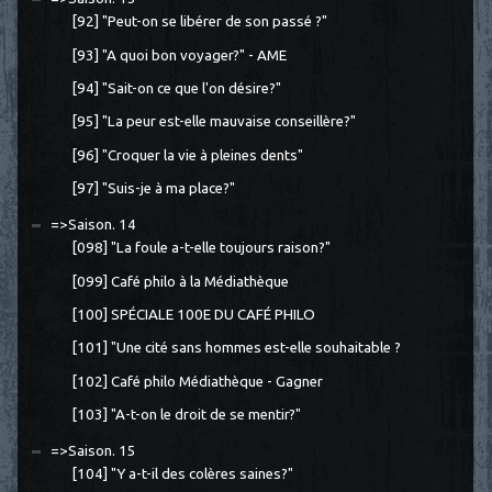
[92] "Peut-on se libérer de son passé ?"
[93] "A quoi bon voyager?" - AME
[94] "Sait-on ce que l'on désire?"
[95] "La peur est-elle mauvaise conseillère?"
[96] "Croquer la vie à pleines dents"
[97] "Suis-je à ma place?"
=>Saison. 14
[098] "La foule a-t-elle toujours raison?"
[099] Café philo à la Médiathèque
[100] SPÉCIALE 100E DU CAFÉ PHILO
[101] "Une cité sans hommes est-elle souhaitable ?
[102] Café philo Médiathèque - Gagner
[103] "A-t-on le droit de se mentir?"
=>Saison. 15
[104] "Y a-t-il des colères saines?"