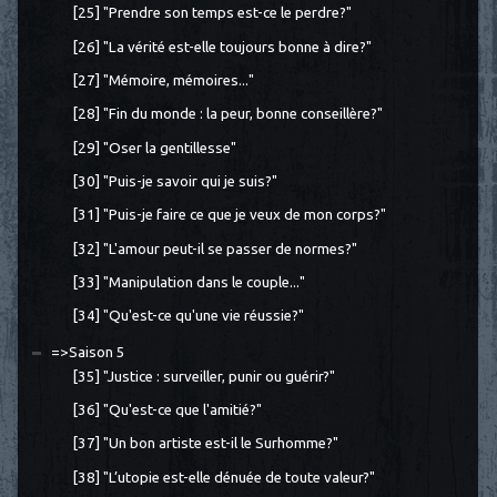
[25] "Prendre son temps est-ce le perdre?"
[26] "La vérité est-elle toujours bonne à dire?"
[27] "Mémoire, mémoires..."
[28] "Fin du monde : la peur, bonne conseillère?"
[29] "Oser la gentillesse"
[30] "Puis-je savoir qui je suis?"
[31] "Puis-je faire ce que je veux de mon corps?"
[32] "L'amour peut-il se passer de normes?"
[33] "Manipulation dans le couple..."
[34] "Qu'est-ce qu'une vie réussie?"
=>Saison 5
[35] "Justice : surveiller, punir ou guérir?"
[36] "Qu'est-ce que l'amitié?"
[37] "Un bon artiste est-il le Surhomme?"
[38] "L’utopie est-elle dénuée de toute valeur?"