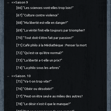
=>Saison 9
[66] "Les sciences vont-elles trop loin?"
[67] "Culture contre violence"
[68] "Ma liberté est-elle en danger?"
[69] "La vérité finit-elle toujours par triompher?
[70] "Tout doit-il être fait par passion?"
[71] Café philo à la Médiathèque : Penser la mort
[72] "Qu'est-ce qu'être normal?"
[73] "La liberté a-t-elle un prix?"
[74] "La philo sous les arbres"
=>Saison. 10
[75] "Va-t-on trop vite?"
[76] "Obéir ou désobéir?"
[77] "Peut-on être seul·e au milieu des autres?
[78] "Le désir n'est-il que le manque?"