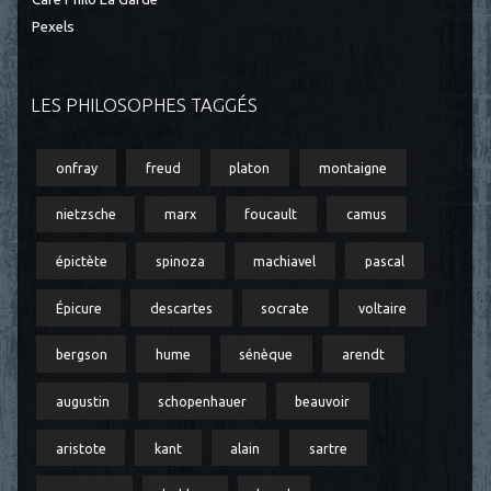
Pexels
LES PHILOSOPHES TAGGÉS
onfray
freud
platon
montaigne
nietzsche
marx
foucault
camus
épictète
spinoza
machiavel
pascal
Épicure
descartes
socrate
voltaire
bergson
hume
sénèque
arendt
augustin
schopenhauer
beauvoir
aristote
kant
alain
sartre