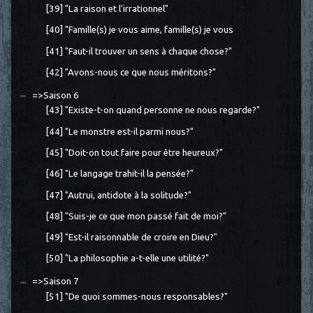
[39] "La raison et l'irrationnel"
[40] "Famille(s) je vous aime, famille(s) je vous
[41] "Faut-il trouver un sens à chaque chose?"
[42] "Avons-nous ce que nous méritons?"
=>Saison 6
[43] "Existe-t-on quand personne ne nous regarde?"
[44] "Le monstre est-il parmi nous?"
[45] "Doit-on tout faire pour être heureux?"
[46] "Le langage trahit-il la pensée?"
[47] "Autrui, antidote à la solitude?"
[48] "Suis-je ce que mon passé fait de moi?"
[49] "Est-il raisonnable de croire en Dieu?"
[50] "La philosophie a-t-elle une utilité?"
=>Saison 7
[51] "De quoi sommes-nous responsables?"