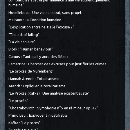
compatibles avec la permanence d’une vie authentiquement
humaine"
Houellebecq : Une vie sans but, sans projet
Malraux : La Condition humaine
"L’explication entraîne-t-elle l’excuse ?"
"The act of killing"
"La vie scolaire"
Björk : "Human behaviour"
Camus : Tant qu'il y aura des fléaux
Lamartine : Chercher des excuses pour justifier les crimes...
"Le procès de Nuremberg"
Hannah Arendt : Totalitarisme
Arendt : Expliquer le totalitarisme
"Le Procès (Kafka) : Une analyse existentialiste"
"Le procès"
"Chostakovitch : Symphonie n°5 en ré mineur op. 47"
Primo Levi : Expliquer l'injustifiable
Kafka : "Le procès"