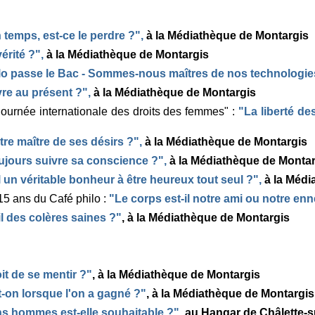
temps, est-ce le perdre ?"
,
à la Médiathèque de Montargis
érité ?"
,
à la Médiathèque de Montargis
lo passe le Bac - Sommes-nous maîtres de nos technologie
vre au présent ?"
,
à la Médiathèque de Montargis
ournée internationale des droits des femmes" :
"La liberté de
tre maître de ses désirs ?"
,
à la Médiathèque de Montargis
oujours suivre sa conscience ?"
,
à la Médiathèque de Montar
il un véritable bonheur à être heureux tout seul ?",
à la Médi
15 ans du Café philo :
"Le corps est-il notre ami ou notre en
-il des colères saines ?"
, à la Médiathèque de Montargis
oit de se mentir ?"
, à la Médiathèque de Montargis
-on lorsque l'on a gagné ?"
, à la Médiathèque de Montargis
ns hommes est-elle souhaitable ?"
, au Hangar de Châlette-