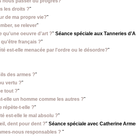
 nous passer du progrès?
"
us les droits ?
"
eur de ma propre vie?
"
omber, se relever
"
e qu'une oeuvre d'art ?
"
Séance spéciale aux Tanneries d'A
 qu'être français ?
"
été est-elle menacée par l'ordre ou le désordre?
"
-ils des armes
?
"
ou vertu ?
"
e tout ?
"
t-elle un homme comme les autres ?
"
e répète-t-elle ?
"
é est-elle le mal absolu ?
"
il, dent pour dent ?
"
Séance spéciale avec Catherine Armes
mmes-nous responsables ?
"