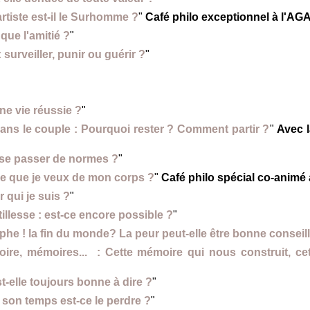
rtiste est-il le Surhomme ?
"
Café philo exceptionnel à l'AG
que l'amitié ?
"
: surveiller, punir ou guérir ?
"
ne vie réussie ?
"
ans le couple : Pourquoi rester ? Comment partir ?
"
Avec l
 se passer de normes ?
"
 ce que je veux de mon corps ?
"
Café philo spécial co-animé 
r qui je suis ?
"
tillesse : est-ce encore possible ?
"
phe ! la fin du monde? La peur peut-elle être bonne conseil
ire, mémoires... : Cette mémoire qui nous construit, ce
st-elle toujours bonne à dire ?
"
 son temps est-ce le perdre ?
"