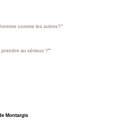
un homme comme les autres?"
se prendre au sérieux ?
"
de Montargis