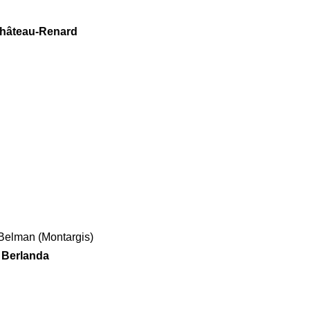
Château-Renard
 Belman (Montargis)
y Berlanda