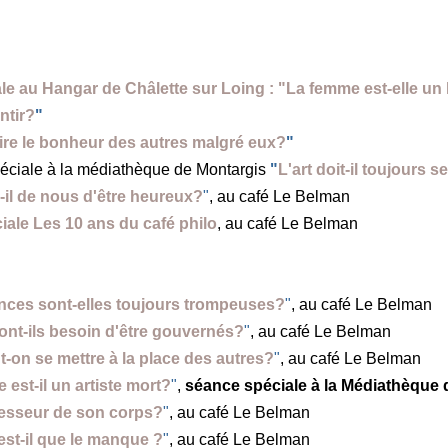
le au Hangar de Châlette sur Loing : "La femme est-elle 
ntir?
"
ire le bonheur des autres malgré eux?
"
péciale à la médiathèque de Montargis
"
L'art doit-il toujours 
il de nous d'être heureux?
"
, au café Le Belman
ale Les 10 ans du café philo
, au café Le Belman
nces sont-elles toujours trompeuses?
"
, au café Le Belman
nt-ils besoin d'être gouvernés?
"
, au café Le Belman
-on se mettre à la place des autres?
"
, au café Le Belman
 est-il un artiste mort?
"
,
séance spéciale à la Médiathèque 
esseur de son corps?
"
, au café Le Belman
est-il que le manque ?
"
, au café Le Belman