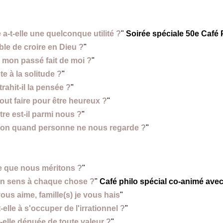
a-t-elle une quelconque utilité ?
"
Soirée spéciale 50e Café 
ble de croire en Dieu ?
"
e mon passé fait de moi ?
"
te à la solitude ?
"
rahit-il la pensée ?
"
out faire pour être
heureux ?
"
re est-il parmi nous ?
"
t-on quand personne ne nous regarde ?
"
 que nous méritons ?
"
 un sens à chaque chose ?
"
Café philo spécial co-animé avec 
vous aime, famille(s) je vous hais
"
-elle à s'occuper de l'irrationnel ?
"
t-elle dénuée de toute valeur ?
"