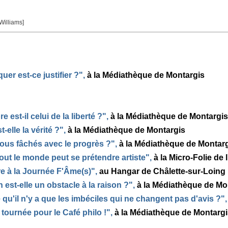
 Williams]
uer est-ce justifier ?"
,
à la Médiathèque de Montargis
e est-il celui de la liberté ?"
,
à la Médiathèque de Montargis
t-elle la vérité ?"
,
à la Médiathèque de Montargis
us fâchés avec le progrès ?"
,
à la Médiathèque de Montar
out le monde peut se prétendre artiste"
,
à la Micro-Folie de
e à la Journée F'Âme(s)"
,
au Hangar de Châlette-sur-Loing
 est-elle un obstacle à la raison ?"
,
à la Médiathèque de Mo
 qu'il n'y a que les imbéciles qui ne changent pas d'avis ?"
,
 tournée pour le Café philo !"
,
à la Médiathèque de Montargi