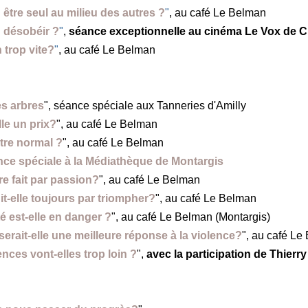
 être seul au milieu des autres ?
"
, au café Le Belman
 désobéir ?
"
,
séance exceptionnelle au cinéma Le Vox de 
 trop vite?
"
, au café Le Belman
es arbres
", séance spéciale aux Tanneries d'Amilly
elle un prix?
", au café Le Belman
tre normal ?
", au café Le Belman
ce spéciale à la Médiathèque de Montargis
tre fait par passion?
", au café Le Belman
nit-elle toujours par triompher?
", au café Le Belman
té est-elle en danger ?
", au café Le Belman (Montargis)
serait-elle une meilleure réponse à la violence?
", au café Le
nces vont-elles trop loin ?
",
avec la participation de Thierr