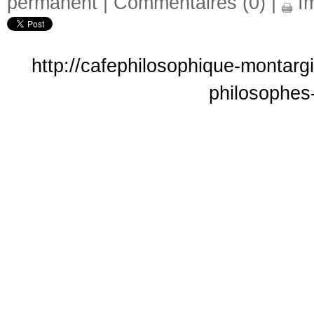
permanent
|
Commentaires (0)
|
Im
http://cafephilosophique-montargi
philosophes