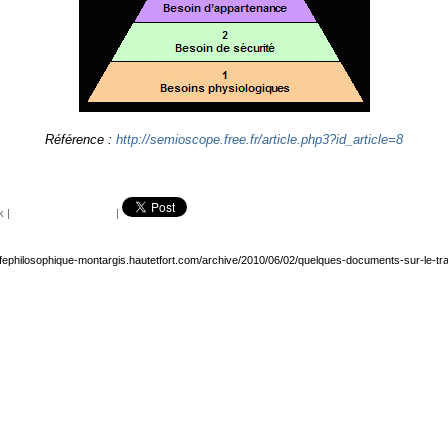
Référence :
http://semioscope.free.fr/article.php3?id_article=8
k
|
|
afephilosophique-montargis.hautetfort.com/archive/2010/06/02/quelques-documents-sur-le-tra