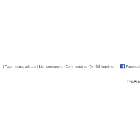
| Tags :
marx
,
aristote
|
Lien permanent
|
Commentaires (0)
|
Imprimer
|
|
Faceboo
http://c