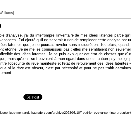
 Williams]
)
d'analyse, j'ai dû interrompre l'inventaire de mes idées latentes parce qu'il
s. J'ai ajouté qu'il ne servirait à rien de remplacer cette analyse par une a
ées latentes que je ne pourrais révéler sans indiscrétion. Toutefois, quand, 
ment étonné. Je ne me les connaissais pas ; elles me semblaient non seulemen
inflexible des idées latentes. Je ne puis expliquer cet état de choses que 
ique, mais qu'elles se trouvaient à mon égard dans une situation psychologiq
ntre l'obscurité du rêve manifeste et l'état de refoulement des idées latentes
us que si le rêve est obscur, c'est par nécessité et pour ne pas trahir certai
isement.
|
hilosophique-montargis.hautetfort.com/archive/2023/03/10/freud-le-reve-et-son-interpretation