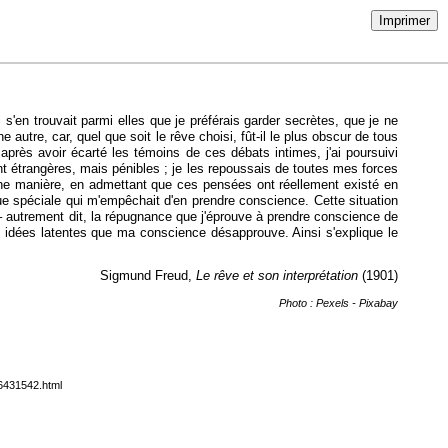
Imprimer
 s'en trouvait parmi elles que je préférais garder secrètes, que je ne
utre, car, quel que soit le rêve choisi, fût-il le plus obscur de tous
après avoir écarté les témoins de ces débats intimes, j'ai poursuivi
t étrangères, mais pénibles ; je les repoussais de toutes mes forces
d'une manière, en admettant que ces pensées ont réellement existé en
ue spéciale qui m'empêchait d'en prendre conscience. Cette situation
 – autrement dit, la répugnance que j'éprouve à prendre conscience de
nes idées latentes que ma conscience désapprouve. Ainsi s'explique le
Sigmund Freud,
Le rêve et son interprétation
(1901)
Photo : Pexels - Pixabay
-6431542.html