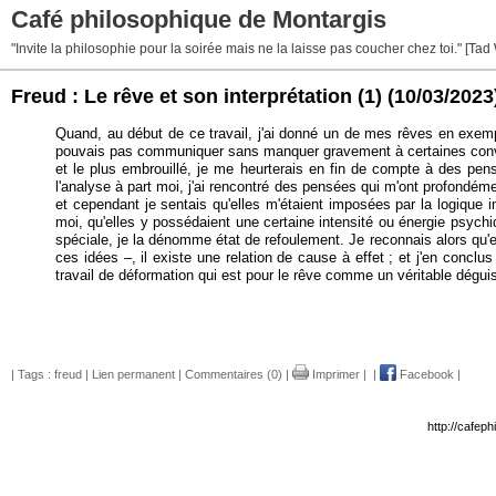
Café philosophique de Montargis
"Invite la philosophie pour la soirée mais ne la laisse pas coucher chez toi." [Tad
Freud : Le rêve et son interprétation (1)
(10/03/2023
Quand, au début de ce travail, j'ai donné un de mes rêves en exemple 
pouvais pas communiquer sans manquer gravement à certaines convenance
et le plus embrouillé, je me heurterais en fin de compte à des pens
l'analyse à part moi, j'ai rencontré des pensées qui m'ont profondé
et cependant je sentais qu'elles m'étaient imposées par la logique 
moi, qu'elles y possédaient une certaine intensité ou énergie psych
spéciale, je la dénomme état de refoulement. Je reconnais alors qu'e
ces idées –, il existe une relation de cause à effet ; et j'en concl
travail de déformation qui est pour le rêve comme un véritable dégu
| Tags :
freud
|
Lien permanent
|
Commentaires (0)
|
Imprimer
|
|
Facebook
|
http://cafep