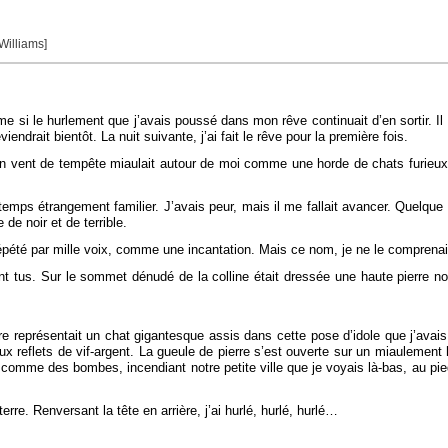
 Williams]
si le hurlement que j’avais poussé dans mon rêve continuait d’en sortir. Il fa
endrait bientôt. La nuit suivante, j’ai fait le rêve pour la première fois.
n vent de tempête miaulait autour de moi comme une horde de chats furieux,
temps étrangement familier. J’avais peur, mais il me fallait avancer. Quelqu
de noir et de terrible.
épété par mille voix, comme une incantation. Mais ce nom, je ne le comprena
taient tus. Sur le sommet dénudé de la colline était dressée une haute pierre 
ierre représentait un chat gigantesque assis dans cette pose d’idole que j’avai
x reflets de vif-argent. La gueule de pierre s’est ouverte sur un miaulement
comme des bombes, incendiant notre petite ville que je voyais là-bas, au pied
erre. Renversant la tête en arrière, j’ai hurlé, hurlé, hurlé…