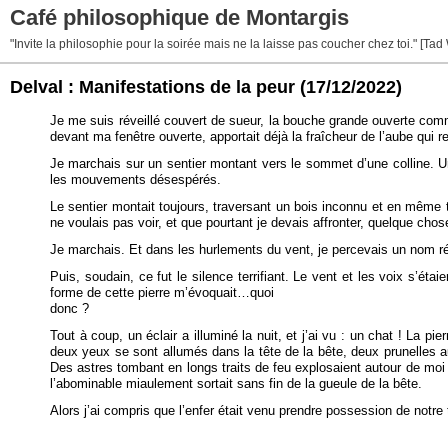
Café philosophique de Montargis
"Invite la philosophie pour la soirée mais ne la laisse pas coucher chez toi." [Tad
Delval : Manifestations de la peur
(17/12/2022)
Je me suis réveillé couvert de sueur, la bouche grande ouverte comme 
devant ma fenêtre ouverte, apportait déjà la fraîcheur de l’aube qui revi
Je marchais sur un sentier montant vers le sommet d’une colline. U
les mouvements désespérés.
Le sentier montait toujours, traversant un bois inconnu et en même 
ne voulais pas voir, et que pourtant je devais affronter, quelque chose 
Je marchais. Et dans les hurlements du vent, je percevais un nom r
Puis, soudain, ce fut le silence terrifiant. Le vent et les voix s’é
forme de cette pierre m’évoquait…quoi
donc ?
Tout à coup, un éclair a illuminé la nuit, et j’ai vu : un chat ! La p
deux yeux se sont allumés dans la tête de la bête, deux prunelles au
Des astres tombant en longs traits de feu explosaient autour de moi 
l’abominable miaulement sortait sans fin de la gueule de la bête.
Alors j’ai compris que l’enfer était venu prendre possession de notre t