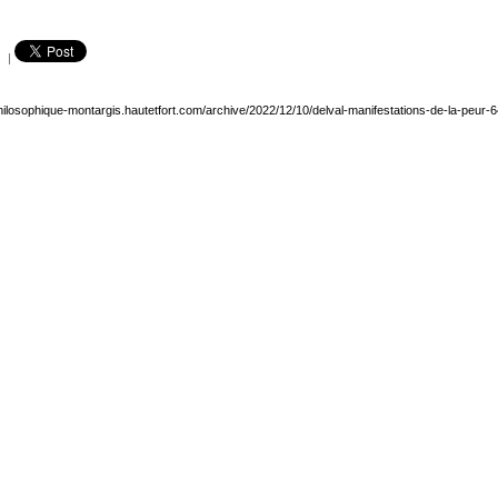
|
philosophique-montargis.hautetfort.com/archive/2022/12/10/delval-manifestations-de-la-peur-