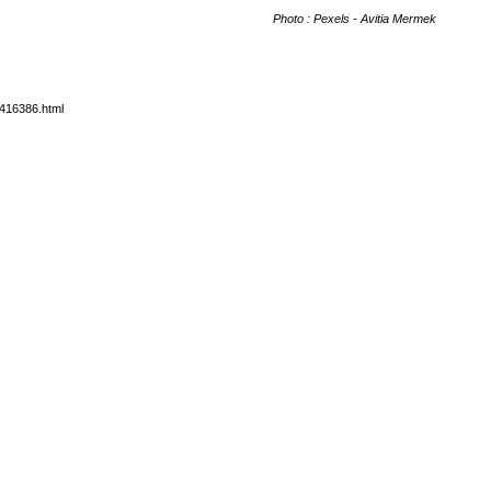
Photo : Pexels - Avitia Mermek
6416386.html