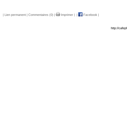
|
Lien permanent
|
Commentaires (0)
|
Imprimer
|
|
Facebook
|
http://cafe