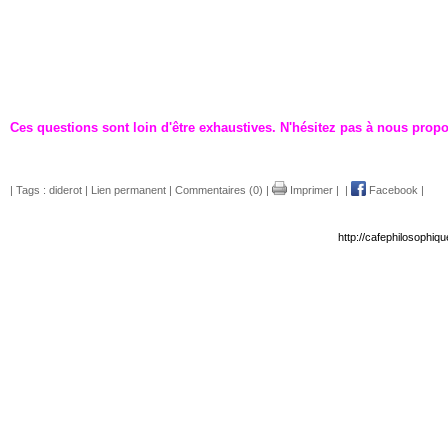
Ces questions sont loin d'être exhaustives. N'hésitez pas à nous propo
| Tags :
diderot
|
Lien permanent
|
Commentaires (0)
|
Imprimer
|
|
Facebook
|
http://cafephilosophiq