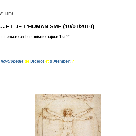
 Williams]
SUJET DE L'HUMANISME
(10/01/2010)
-t-il encore un humanisme aujourd'hui ?" :
Encyclopédie
de
Diderot
et
d’Alembert
?