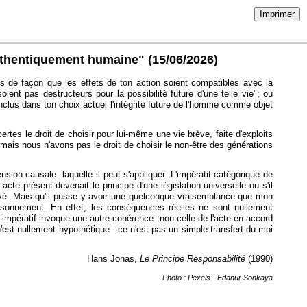
Imprimer
authentiquement humaine"
(15/06/2026)
is de façon que les effets de ton action soient compatibles avec la
nt pas destructeurs pour la possibilité future d'une telle vie"; ou
nclus dans ton choix actuel l'intégrité future de l'homme comme objet
ertes le droit de choisir pour lui-même une vie brève, faite d'exploits
), mais nous n'avons pas le droit de choisir le non-être des générations
nsion causale laquelle il peut s'appliquer. L'impératif catégorique de
acte présent devenait le principe d'une législation universelle ou s'il
privé. Mais qu'il pusse y avoir une quelconque vraisemblance que mon
raisonnement. En effet, les conséquences réelles ne sont nullement
l impératif invoque une autre cohérence: non celle de l'acte en accord
 n'est nullement hypothétique - ce n'est pas un simple transfert du moi
Hans Jonas,
Le Principe Responsabilité
(1990)
Photo : Pexels - Edanur Sonkaya