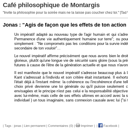
Café philosophique de Montargis
"Invite la philosophie pour la soirée mais ne la laisse pas coucher chez toi." [Tad
Jonas : "Agis de façon que les effets de ton acti
Un impératif adapté au nouveau type de l'agir humain et qui s'adre
Permanence d'une vie authentiquement humaine sur terre"; ou pour l
simplement : "Ne compromets pas les conditions pour la survie indéfi
secondaire de ton vouloir"...
Le nouvel impératif affirme précisément que nous avons bien le droit d
glorieux, plutôt qu'une longue vie de sécurité sans gloire (sous la pré
futures à cause de l'être de la génération actuelle et que nous n'avon
Il est manifeste que le nouvel impératif s'adresse beaucoup plus à la
Kant s'adressait à l'individu et son critère était instantané. Il exho
l'était déjà à l'instant même: la cohérence ou l'incohérence d'une 
choix privé devienne une loi générale ou qu'il puisse seulement c
envisagées et le principe n'est pas celui e la responsabilité objecti
avec lui-même, mais celle de ses effets ultimes en accord avec la surv
individuel ) un tous imaginaire, sans connexion causale avec lui ("si 
| Tags :
jonas
|
Lien permanent
|
Commentaires (0)
|
Imprimer
|
|
Facebook
|