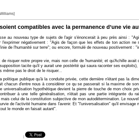
 Williams]
on soient compatibles avec la permanence d’une vie 
sse au nouveau type de sujets de l'agir s'énoncerait à peu près ainsi : "Ag
'exprimer négativement : "Agis de façon que les effets de ton action ne soie
nie de l'humanité sur terre"; ou encore, formulé de nouveau positivement : "i
e risquer notre propre vie, mais non celle de 'humanité; et qu'Achille avait c
supposition tacite qu'il y aurait une postérité qui saura raconter ses exploits
s même pas le droit de le risquer...
 politique publique qu'à la conduite privée, cette dernière n'étant pas la dime
rtait chacun d'entre nous à considérer ce qu se passerait si la maxime de son 
telle universalisation hypothétique devient la pierre de touche de mon choix 
ontribuer à une telle généralisation, n'était pas une partie intégrante du 
ve mais celui de la constitution subjective de mon autodétermination. Le nouve
ie de l'activité humaine dans l'avenir. Et "l'universalisation" qu'il envisage
tout le monde en faisait autant".
|